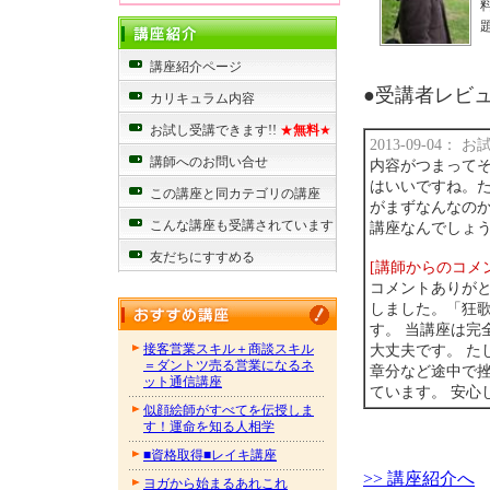
講座紹介ページ
●受講者レビュー
カリキュラム内容
お試し受講できます!!
★
無料
★
2013-09-04：
講師へのお問い合せ
内容がつまってそ
はいいですね。た
この講座と同カテゴリの講座
がまずなんなの
こんな講座も受講されています
講座なんでしょ
友だちにすすめる
[講師からのコメ
コメントありがと
しました。「狂
す。 当講座は完
接客営業スキル＋商談スキル
大丈夫です。 た
＝ダントツ売る営業になるネ
章分など途中で
ット通信講座
ています。 安心
似顔絵師がすべてを伝授しま
す！運命を知る人相学
■資格取得■レイキ講座
>> 講座紹介へ
ヨガから始まるあれこれ