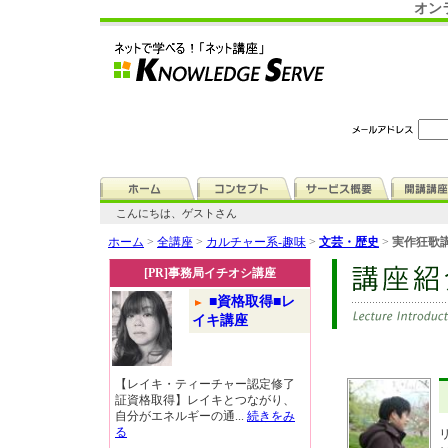
オン
こんにちは、ゲストさん
ホーム
>
全講座
>
カルチャー系-趣味
>
文芸・歴史
>
実作狂歌講
[PR]事務局イチオシ講座
■資格取得■レ
イキ講座
【レイキ・ティーチャー認定修了
証資格取得】レイキとつながり、
自分がエネルギーの通...
続きをみ
る