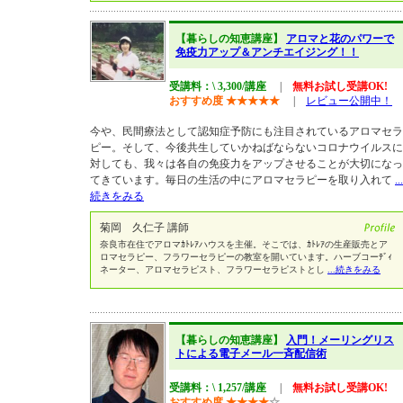
【暮らしの知恵講座】
アロマと花のパワーで
免疫力アップ＆アンチエイジング！！
受講料：\ 3,300/講座
|
無料お試し受講OK!
おすすめ度
★
★
★
★
★
|
レビュー公開中！
今や、民間療法として認知症予防にも注目されているアロマセラ
ピー。そして、今後共生していかねばならないコロナウイルスに
対しても、我々は各自の免疫力をアップさせることが大切になっ
てきています。毎日の生活の中にアロマセラピーを取り入れて
...
続きをみる
菊岡 久仁子 講師
奈良市在住でアロマｶﾄﾚｱハウスを主催。そこでは、ｶﾄﾚｱの生産販売とア
ロマセラピー、フラワーセラピーの教室を開いています。ハーブコーﾃﾞｨ
ネーター、アロマセラピスト、フラワーセラピストとし
...続きをみる
【暮らしの知恵講座】
入門！メーリングリス
トによる電子メール一斉配信術
受講料：\ 1,257/講座
|
無料お試し受講OK!
おすすめ度
★
★
★
★
☆