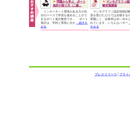
問題から学ぶ ボート
マンモグラフィ認
免許の取り方（二級...
験対策講座
インターネット環境がある方が自
マンモグラフィ認定技師試
分のペースで学習を進めることがで
習を受けただけでは合格する
きるボート免許教室です。 ボート
変難しく、合格率は30～40％
免許は、学科と実技に分か
...続きを
れています。いろんなパター
みる
をみる
プレスリリース
│
プライ