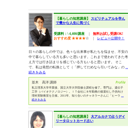
【暮らしの知恵講座】
スピリチュアルを学ん
で豊かな人生に気づく
受講料：\ 4,400/講座
|
無料お試し受講OK!
おすすめ度
★
★
★
★
☆
|
レビュー公開中！
日々の暮らしの中では、色々な出来事が私たちを悩ませ、不安の
中で暮らしている方も多いと思います。これまで使われてきた考
え方では行き詰まりを感じている方もいると思います。 そこ
で、私は発想の転換として（「押してだめなら引いてみな」の
...
続きをみる
並木 高洋 講師
私立理系大学卒業後、国立大学大学院修士課程を修了。専門は、遺伝子
工学（バイオテクノロジー）。ＩＴ会社に８年勤務の後退社し子供向け
理科実験教室を主催。2011年、知り合いのチャネラーさんに「ヒーラ
...
続きをみる
【暮らしの知恵講座】
大アルカナで占うデイ
リータロットカード占い