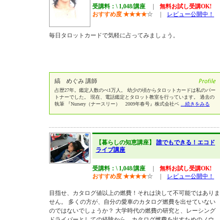
受講料：\ 1,048/講座
|
無料お試し受講OK!
おすすめ度
★
★
★
★
☆
|
レビュー公開中！
毎日タロットカードで気軽に占ってみましょう。
縞 めぐみ 講師
占歴27年。鑑定人数のべ1万人。 幼少の頃からタロットカードは私のパー
トナーでした。 現在、電話鑑定とタロット教室を行っています。 過去の
執筆 『Nursery（ナースリー） 2009年春号』株式会社ベ
...続きをみる
【暮らしの知恵講座】
誰でもできる！エコド
ライブ講座
受講料：\ 1,048/講座
|
無料お試し受講OK!
おすすめ度
★
★
★
★
☆
|
レビュー公開中！
目指せ、カタログ値以上の燃費！それは決して不可能ではありま
せん。 多くの方が、自分の愛車のカタログ燃費を出せていない
のではないでしょうか？ 大学時代の燃費の研究と、レーシング
ドライバーとしての経験から、カタログ燃費を出すためのノウ
...