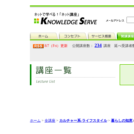
234
8/7（Fri）更新
公開講座数：
講座 延べ受講者
ホーム
>
全講座
>
カルチャー系-ライフスタイル
>
暮らしの知恵