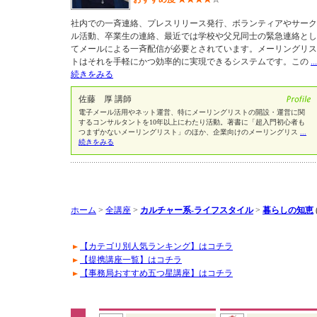
社内での一斉連絡、プレスリリース発行、ボランティアやサーク
ル活動、卒業生の連絡、最近では学校や父兄同士の緊急連絡とし
てメールによる一斉配信が必要とされています。メーリングリス
トはそれを手軽にかつ効率的に実現できるシステムです。この
...
続きをみる
佐藤 厚 講師
電子メール活用やネット運営、特にメーリングリストの開設・運営に関
するコンサルタントを10年以上にわたり活動。著書に「超入門初心者も
つまずかないメーリングリスト」のほか、企業向けのメーリングリス
...
続きをみる
ホーム
>
全講座
>
カルチャー系-ライフスタイル
>
暮らしの知恵
【カテゴリ別人気ランキング】はコチラ
【提携講座一覧】はコチラ
【事務局おすすめ五つ星講座】はコチラ