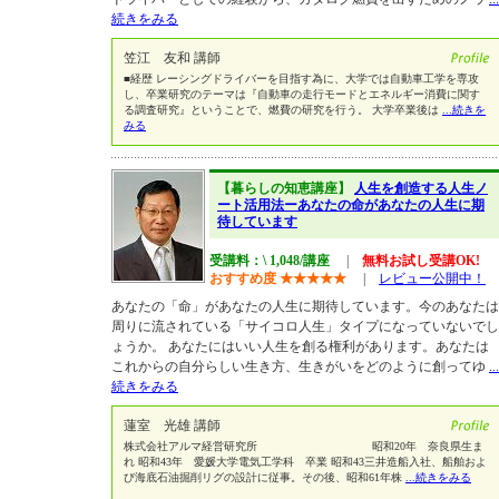
続きをみる
笠江 友和 講師
■経歴 レーシングドライバーを目指す為に、大学では自動車工学を専攻
し、卒業研究のテーマは『自動車の走行モードとエネルギー消費に関す
る調査研究』ということで、燃費の研究を行う。 大学卒業後は
...続きを
みる
【暮らしの知恵講座】
人生を創造する人生ノ
ート活用法ーあなたの命があなたの人生に期
待しています
受講料：\ 1,048/講座
|
無料お試し受講OK!
おすすめ度
★
★
★
★
★
|
レビュー公開中！
あなたの「命」があなたの人生に期待しています。今のあなたは
周りに流されている「サイコロ人生」タイプになっていないでし
ょうか。 あなたにはいい人生を創る権利があります。あなたは
これからの自分らしい生き方、生きがいをどのように創ってゆ
...
続きをみる
蓮室 光雄 講師
株式会社アルマ経営研究所 昭和20年 奈良県生ま
れ 昭和43年 愛媛大学電気工学科 卒業 昭和43三井造船入社、船舶およ
び海底石油掘削リグの設計に従事。その後、昭和61年株
...続きをみる