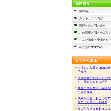
講座紹介ページ
カリキュラム内容
講師へのお問い合せ
この講座と同カテゴリ
こんな講座も受講され
友だちにすすめる
21世紀の占星術-概論/相
予知法
似顔絵師がすべてを伝授
す！運命を知る人相学
共通テスト対策！英語＆
１Ａ２ＢＣ
成果が出る！あなたのア
リエイトサポート講座
ヨガから始まるあれこれ