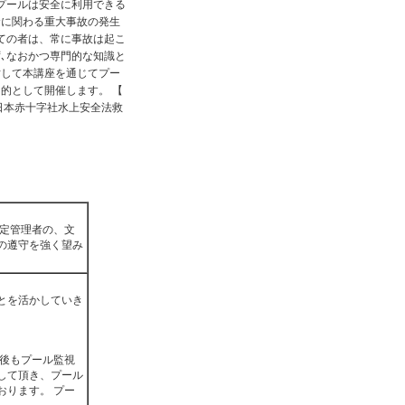
m/ 本来プールは安全に利用できる
命に関わる重大事故の発生
ての者は、常に事故は起こ
､なおかつ専門的な知識と
対して本講座を通じてプー
的として開催します。 【
日本赤十字社水上安全法救
指定管理者の、文
の遵守を強く望み
とを活かしていき
今後もプール監視
して頂き、プール
おります。 プー