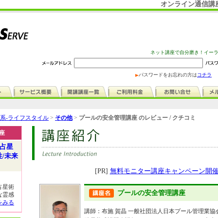
オンライン通信講
ネット講座で自分磨き！イー
パスワードをお忘れの方は
コチラ
系-ライフスタイル
>
その他
>
プールの安全管理講座 のレビュー / クチコミ
座
の占星
性/未来
[PR]
無料モニター講座キャンペーン開
占星術
プールの安全管理講座
な霊感
をみる
講師：布施 賀晶 一般社団法人日本プール管理業協会