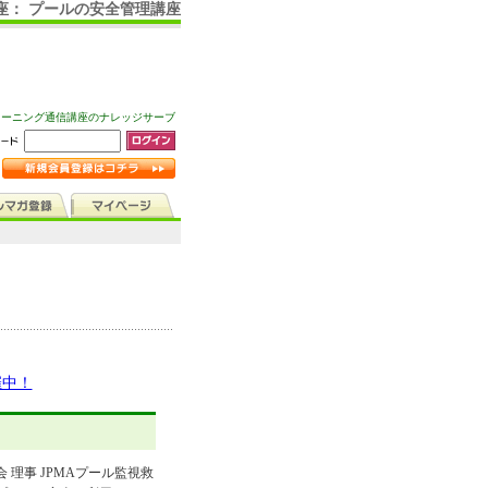
座： プールの安全管理講座
ラーニング通信講座のナレッジサーブ
催中！
 理事 JPMAプール監視救