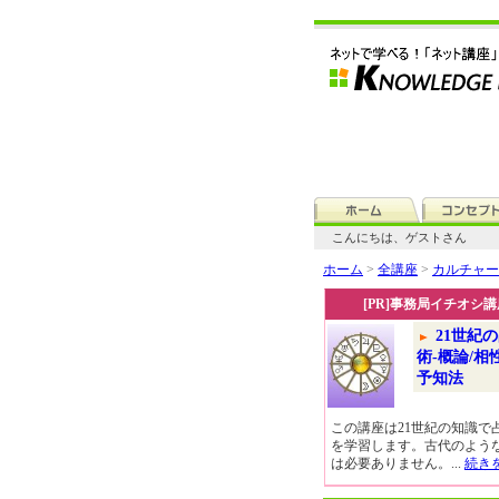
こんにちは、ゲストさん
ホーム
>
全講座
>
カルチャー
[PR]事務局イチオシ講
21世紀
術-概論/相
予知法
この講座は21世紀の知識で
を学習します。古代のよう
は必要ありません。...
続き