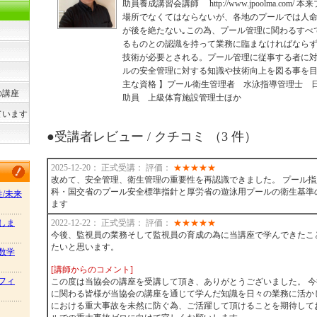
助員養成講習会講師 http://www.jpoolma.co
場所でなくてはならないが、各地のプールでは人
が後を絶たない｡この為、プール管理に関わるすべ
るものとの認識を持って業務に臨まなければならず
技術が必要とされる。プール管理に従事する者に
ルの安全管理に対する知識や技術向上を図る事を目
主な資格 】プール衛生管理者 水泳指導管理士 
の講座
助員 上級体育施設管理士ほか
ています
●受講者レビュー / クチコミ （3 件）
2025-12-20： 正式受講： 評価：
★
★
★
★
★
改めて、安全管理、衛生管理の重要性を再認識できました。 プール
科・国交省のプール安全標準指針と厚労省の遊泳用プールの衛生基準
性/未来
ます
しま
2022-12-22： 正式受講： 評価：
★
★
★
★
★
今後、監視員の業務そして監視員の育成の為に当講座で学んできたこ
たいと思います。
数学
[講師からのコメント]
フィ
この度は当協会の講座を受講して頂き、ありがとうございました。 
に関わる皆様が当協会の講座を通じて学んだ知識を日々の業務に活か
における重大事故を未然に防ぐ為、ご活躍して頂けることを期待して