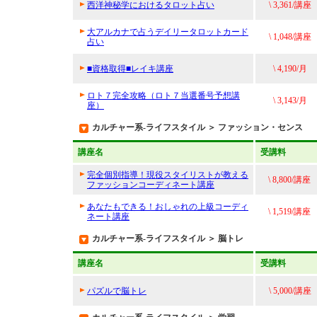
西洋神秘学におけるタロット占い
\ 3,361/講座
大アルカナで占うデイリータロットカード
\ 1,048/講座
占い
■資格取得■レイキ講座
\ 4,190/月
ロト７完全攻略（ロト７当選番号予想講
\ 3,143/月
座）
カルチャー系-ライフスタイル ＞ ファッション・センス
講座名
受講料
完全個別指導！現役スタイリストが教える
\ 8,800/講座
ファッションコーディネート講座
あなたもできる！おしゃれの上級コーディ
\ 1,519/講座
ネート講座
カルチャー系-ライフスタイル ＞ 脳トレ
講座名
受講料
パズルで脳トレ
\ 5,000/講座