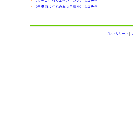
【カテゴリ別人気ランキング】はコチラ
【事務局おすすめ五つ星講座】はコチラ
プレスリリース
│