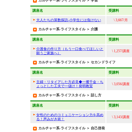
カルチャー系-ライフスタイル ＞ 学習
講座名
受講料
大人たちの算数探訪-小学生には負けない
\ 3,667/月
カルチャー系-ライフスタイル ＞ 介護
講座名
受講料
介護食の作り方（もう一口食べてほしいと
\ 1,257/講座
願うご家族へ）
カルチャー系-ライフスタイル ＞ セカンドライフ
講座名
受講料
主婦・リタイアした方必見◆一攫千金・ち
\ 3,056/講座
ょっとした工夫で一儲け！発明教室
カルチャー系-ライフスタイル ＞ 話し方
講座名
受講料
女性のためのコミュニケーション力を高め
\ 3,143/講座
る！声みがき術！
カルチャー系-ライフスタイル ＞ 自己啓発