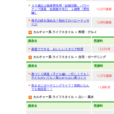
３０歳以上独身男性用「結婚活動」パワー
アップ講座 短期集中辛口 ｅ婚塾［男性
\ 5,237/講座
編］
母子の絆を深める＊初めてのベビーマッサ
\ 2,095/講座
ージ
カルチャー系-ライフスタイル ＞ 料理・グルメ
講座名
受講料
家庭でできる おいしいイタリア料理
\ 3,123/月
カルチャー系-ライフスタイル ＞ 住宅・ガーデニング
講座名
受講料
家づくり講座（子ども編）～忙しくても！
\ 1,572/講座
子どもがいても！散らからない家づくり
気ままにガーデニングライフ！気軽になん
\ 1,886/月
でも相談室！！
カルチャー系-ライフスタイル ＞ 占い・風水
講座名
受講料