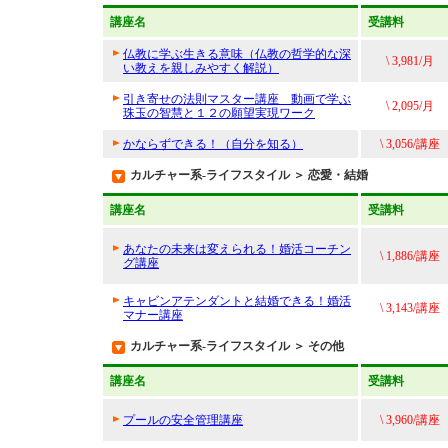
講座名
受講料
仏教に学ぶ生きる意味（仏教の哲学的な深
\ 3,981/月
い教えを親しみやすく解説）
引き寄せの法則マスター講座 動画で学ぶ
\ 2,095/月
珠玉の智慧と１２の願望実現ワーク
かならずできる！（自分を知る）
\ 3,056/講座
カルチャー系-ライフスタイル ＞ 恋愛・結婚
講座名
受講料
あなたの未来は変えられる！婚活コーチン
\ 1,886/講座
グ講座
キャビンアテンダントと結婚できる！婚活
\ 3,143/講座
マナー講座
カルチャー系-ライフスタイル ＞ その他
講座名
受講料
プールの安全管理講座
\ 3,960/講座