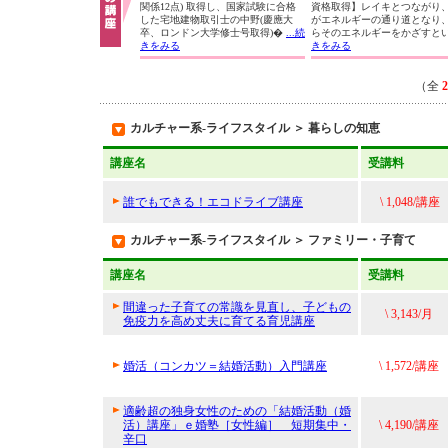
関係12点) 取得し、国家試験に合格
資格取得】レイキとつながり
した宅地建物取引士の中野(慶應大
がエネルギーの通り道となり
卒、ロンドン大学修士号取得)�
...続
らそのエネルギーをかざすと
きをみる
きをみる
（全
2
カルチャー系-ライフスタイル ＞ 暮らしの知恵
講座名
受講料
誰でもできる！エコドライブ講座
\ 1,048/講座
カルチャー系-ライフスタイル ＞ ファミリー・子育て
講座名
受講料
間違った子育ての常識を見直し、子どもの
\ 3,143/月
免疫力を高め丈夫に育てる育児講座
婚活（コンカツ＝結婚活動）入門講座
\ 1,572/講座
適齢超の独身女性のための「結婚活動（婚
活）講座」ｅ婚塾［女性編］ 短期集中・
\ 4,190/講座
辛口