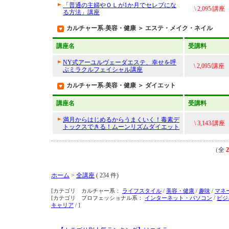
「普通の主婦やＯＬが1か月でセレブにな
\ 2,095/講座
る方法」講座
カルチャー系-美容・健康 ＞ エステ・メイク・ネイル
講座名
受講料
NY式アーユルヴェーダエステ、幸せを呼
\ 2,095/講座
ぶミラクルフェイシャル講座
カルチャー系-美容・健康 ＞ ダイエット
講座名
受講料
満月からはじめるからうまくいく！毒素デ
\ 3,143/講座
トックスできる！ムーンリズムダイエット
（全
2
ホーム
>
全講座
( 234 件)
[カテゴリ カルチャー系：
ライフスタイル
/
美容・健康
/
趣味
/
マネ
[カテゴリ プロフェッショナル系：
インターネット・パソコン
/
ビジ
キャリア
/ ]