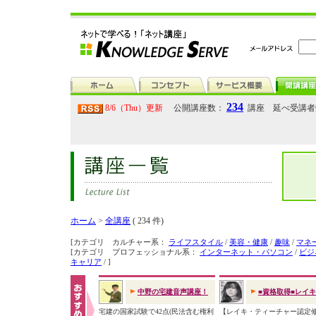
234
8/6（Thu）更新
公開講座数：
講座 延べ受講
ホーム
>
全講座
( 234 件)
[カテゴリ カルチャー系：
ライフスタイル
/
美容・健康
/
趣味
/
マネ
[カテゴリ プロフェッショナル系：
インターネット・パソコン
/
ビジ
キャリア
/ ]
中野の宅建音声講座！
■資格取得■レイ
宅建の国家試験で42点(民法含む権利
【レイキ・ティーチャー認定