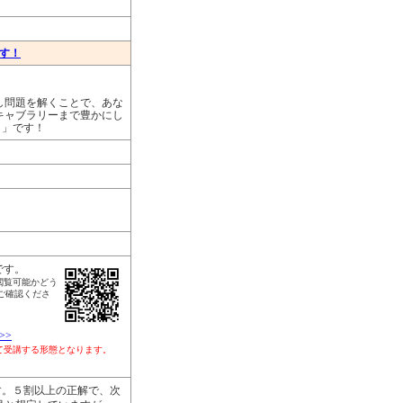
ます！
し問題を解くことで、あな
キャブラリーまで豊かにし
リ」です！
です。
閲覧可能かどう
ご確認くださ
>>
して受講する形態となります。
す。５割以上の正解で、次