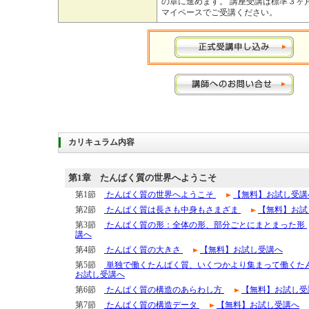
の章に進めます。 講座受講は標準３ヶ
マイペースでご受講ください。
カリキュラム内容
第1章
たんぱく質の世界へようこそ
第1節
たんぱく質の世界へようこそ
【無料】お試し受講
第2節
たんぱく質は長さも中身もさまざま
【無料】お試
第3節
たんぱく質の形：全体の形、部分ごとにまとまった形
講へ
第4節
たんぱく質の大きさ
【無料】お試し受講へ
第5節
単独で働くたんぱく質、いくつかより集まって働くた
お試し受講へ
第6節
たんぱく質の構造のあらわし方
【無料】お試し受
第7節
たんぱく質の構造データ
【無料】お試し受講へ