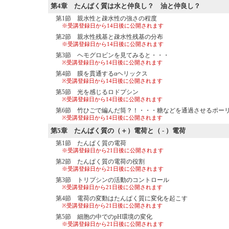
第4章
たんぱく質は水と仲良し？ 油と仲良し？
第1節 親水性と疎水性の強さの程度
※受講登録日から14日後に公開されます
第2節 親水性残基と疎水性残基の分布
※受講登録日から14日後に公開されます
第3節 ヘモグロビンを見てみると・・・
※受講登録日から14日後に公開されます
第4節 膜を貫通するαヘリックス
※受講登録日から14日後に公開されます
第5節 光を感じるロドプシン
※受講登録日から14日後に公開されます
第6節 竹ひごで編んだ筒？！・・・糖などを通過させるポー
※受講登録日から14日後に公開されます
第5章
たんぱく質の（＋）電荷と（ - ）電荷
第1節 たんぱく質の電荷
※受講登録日から21日後に公開されます
第2節 たんぱく質の電荷の役割
※受講登録日から21日後に公開されます
第3節 トリプシンの活動のコントロール
※受講登録日から21日後に公開されます
第4節 電荷の変動はたんぱく質に変化を起こす
※受講登録日から21日後に公開されます
第5節 細胞の中でのpH環境の変化
※受講登録日から21日後に公開されます