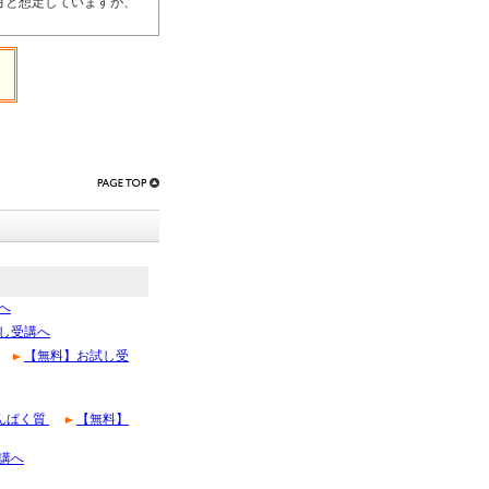
月と想定していますが、
へ
し受講へ
【無料】お試し受
んぱく質
【無料】
講へ