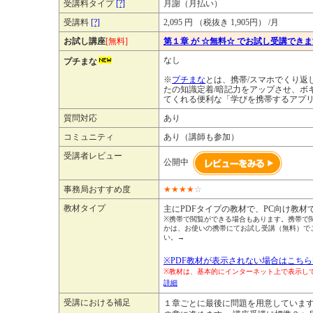
受講料タイプ
[?]
月謝（月払い）
受講料
[?]
2,095 円 （税抜き 1,905円） /月
お試し講座
[無料]
第１章 が ☆無料☆ でお試し受講でき
なし
プチまな
※
プチまな
とは、携帯/スマホでくり返
たの知識定着/暗記力をアップさせ、ボ
てくれる便利な「学びを携帯するアプ
質問対応
あり
コミュニティ
あり（講師も参加）
受講者レビュー
公開中
事務局おすすめ度
★
★
★
★
☆
教材タイプ
主にPDFタイプの教材で、PC向け教材
※携帯で閲覧ができる場合もあります。携帯で
かは、お使いの携帯にてお試し受講（無料）で
い。→
※PDF教材が表示されない場合はこちら
※教材は、基本的にインターネット上で表示
詳細
受講における補足
１章ごとに最後に問題を用意していま