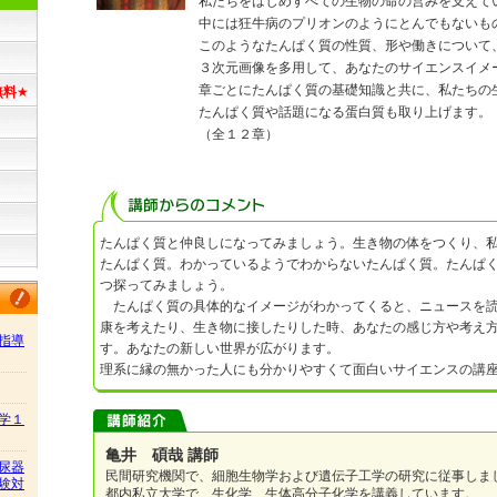
私たちをはじめすべての生物の命の営みを支えて
中には狂牛病のプリオンのようにとんでもないも
このようなたんぱく質の性質、形や働きについて
３次元画像を多用して、あなたのサイエンスイメ
章ごとにたんぱく質の基礎知識と共に、私たちの
無料
★
たんぱく質や話題になる蛋白質も取り上げます。
（全１２章）
たんぱく質と仲良しになってみましょう。生き物の体をつくり、
たんぱく質。わかっているようでわからないたんぱく質。たんぱ
つ探ってみましょう。
たんぱく質の具体的なイメージがわかってくると、ニュースを読
康を考えたり、生き物に接したりした時、あなたの感じ方や考え
指導
す。あなたの新しい世界が広がります。
理系に縁の無かった人にも分かりやすくて面白いサイエンスの講
学１
亀井 碩哉 講師
尿器
民間研究機関で、細胞生物学および遺伝子工学の研究に従事しま
験対
都内私立大学で、生化学、生体高分子化学を講義しています。