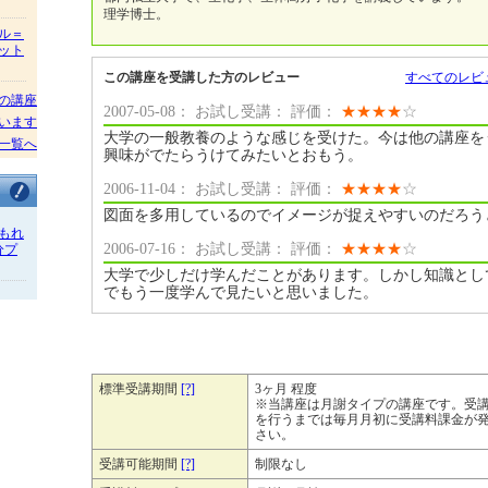
理学博士。
ル＝
ット
この講座を受講した方のレビュー
すべてのレビ
の講座
2007-05-08： お試し受講： 評価：
★
★
★
★
☆
います
大学の一般教養のような感じを受けた。今は他の講座を
一覧へ
興味がでたらうけてみたいとおもう。
2006-11-04： お試し受講： 評価：
★
★
★
★
☆
図面を多用しているのでイメージが捉えやすいのだろう
もれ
2006-07-16： お試し受講： 評価：
★
★
★
★
☆
分プ
大学で少しだけ学んだことがあります。しかし知識とし
でもう一度学んで見たいと思いました。
標準受講期間
[?]
3ヶ月 程度
※当講座は月謝タイプの講座です。受
を行うまでは毎月月初に受講料課金が
さい。
受講可能期間
[?]
制限なし