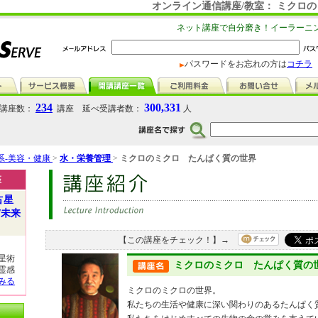
オンライン通信講座/教室： ミクロ
ネット講座で自分磨き！イーラーニ
パスワードをお忘れの方は
コチラ
234
300,331
講座数：
講座 延べ受講者数：
人
系-美容・健康
>
水・栄養管理
>
ミクロのミクロ たんぱく質の世界
座
占星
/未来
【この講座をチェック！】→
星術
ミクロのミクロ たんぱく質の
霊感
みる
ミクロのミクロの世界。
私たちの生活や健康に深い関わりのあるたんぱく