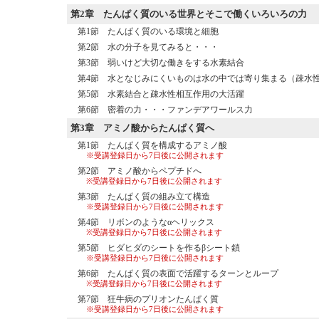
第2章
たんぱく質のいる世界とそこで働くいろいろの力
第1節 たんぱく質のいる環境と細胞
第2節 水の分子を見てみると・・・
第3節 弱いけど大切な働きをする水素結合
第4節 水となじみにくいものは水の中では寄り集まる（疎水
第5節 水素結合と疎水性相互作用の大活躍
第6節 密着の力・・・ファンデアワールス力
第3章
アミノ酸からたんぱく質へ
第1節 たんぱく質を構成するアミノ酸
※受講登録日から7日後に公開されます
第2節 アミノ酸からペプチドへ
※受講登録日から7日後に公開されます
第3節 たんぱく質の組み立て構造
※受講登録日から7日後に公開されます
第4節 リボンのようなαヘリックス
※受講登録日から7日後に公開されます
第5節 ヒダヒダのシートを作るβシート鎖
※受講登録日から7日後に公開されます
第6節 たんぱく質の表面で活躍するターンとループ
※受講登録日から7日後に公開されます
第7節 狂牛病のプリオンたんぱく質
※受講登録日から7日後に公開されます