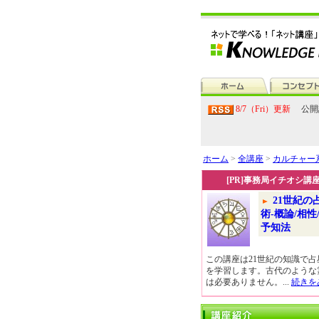
8/7（Fri）更新
公開
ホーム
>
全講座
>
カルチャー
[PR]事務局イチオシ講
21世紀の
術-概論/相性
予知法
この講座は21世紀の知識で占
を学習します。古代のような
は必要ありません。...
続きを