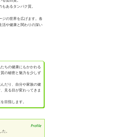
いる蛋白質。
のもあるタンパク質。
、
ージの世界を広げます。各
生活や健康と関わりの深い
私たちの健康にもかかわる
く質の秘密と魅力を少しず
んだり、自分や家族の健
方、見る目が変わってきま
座を目指します。
した。