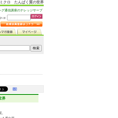
のミクロ たんぱく質の世界
ング通信講座のナレッジサーブ
世界
質。