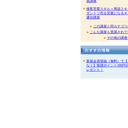
策講座
接客営業スキル＋商談スキ
ダントツ売る営業になるネ
通信講座
この講座と同カテゴリ
こんな講座も受講されて
その他の講座
新規会員登録（無料）で【
なく】受講ポイント300円
レゼント！