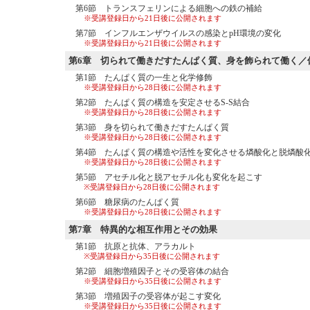
第6節 トランスフェリンによる細胞への鉄の補給
※受講登録日から21日後に公開されます
第7節 インフルエンザウイルスの感染とpH環境の変化
※受講登録日から21日後に公開されます
第6章
切られて働きだすたんぱく質、身を飾られて働く／
第1節 たんぱく質の一生と化学修飾
※受講登録日から28日後に公開されます
第2節 たんぱく質の構造を安定させるS-S結合
※受講登録日から28日後に公開されます
第3節 身を切られて働きだすたんぱく質
※受講登録日から28日後に公開されます
第4節 たんぱく質の構造や活性を変化させる燐酸化と脱燐酸
※受講登録日から28日後に公開されます
第5節 アセチル化と脱アセチル化も変化を起こす
※受講登録日から28日後に公開されます
第6節 糖尿病のたんぱく質
※受講登録日から28日後に公開されます
第7章
特異的な相互作用とその効果
第1節 抗原と抗体、アラカルト
※受講登録日から35日後に公開されます
第2節 細胞増殖因子とその受容体の結合
※受講登録日から35日後に公開されます
第3節 増殖因子の受容体が起こす変化
※受講登録日から35日後に公開されます