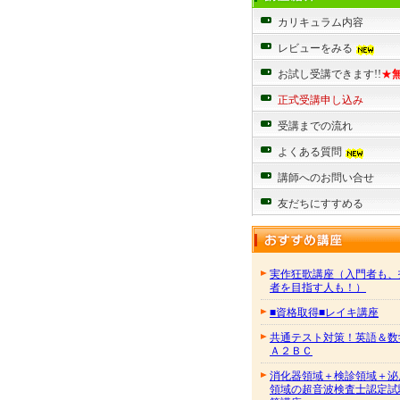
カリキュラム内容
レビューをみる
お試し受講できます!!
★
正式受講申し込み
受講までの流れ
よくある質問
講師へのお問い合せ
友だちにすすめる
実作狂歌講座（入門者も、
者を目指す人も！）
■資格取得■レイキ講座
共通テスト対策！英語＆数
Ａ２ＢＣ
消化器領域＋検診領域＋泌
領域の超音波検査士認定試