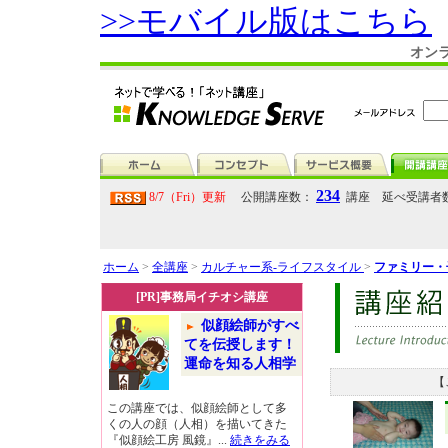
>>モバイル版はこちら
オン
234
8/7（Fri）更新
公開講座数：
講座 延べ受講者
ホーム
>
全講座
>
カルチャー系-ライフスタイル
>
ファミリー・
[PR]事務局イチオシ講座
似顔絵師がすべ
てを伝授します！
運命を知る人相学
【
この講座では、似顔絵師として多
くの人の顔（人相）を描いてきた
『似顔絵工房 風鏡』...
続きをみる