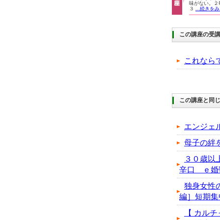
味がない。２
３
...続きを
この講座の受
これなら
この講座と同じ
エンジェ
母子の絆
３０歳以
辛口 ｅ婚
独身女性
編］短期
【 カルチ