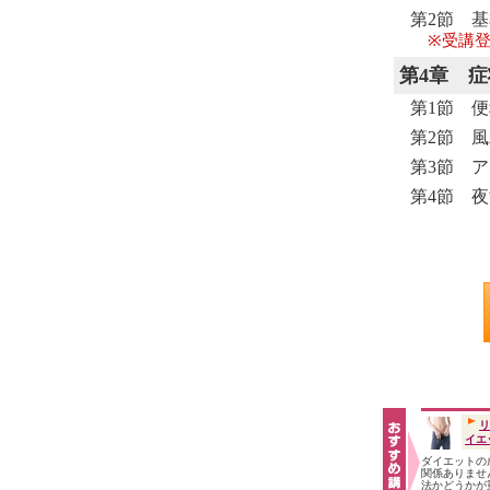
第2節 
※受講登
第4章
症
第1節 
第2節 
第3節 
第4節 
リ
イエ
ダイエットの
関係ありませ
法かどうかが