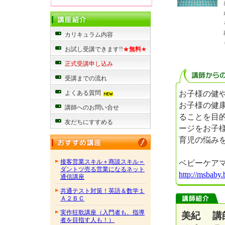
カリキュラム内容
お試し受講できます!!
★
無料
★
正式受講申し込み
受講までの流れ
お子様の健
よくある質問
お子様の健
講師へのお問い合せ
ることを目
友だちにすすめる
ージをお子
育児の悩み
ベビーケア
接客営業スキル＋商談スキル＝
ダントツ売る営業になるネット
http://msbaby.
通信講座
共通テスト対策！英語＆数学１
Ａ２ＢＣ
実作狂歌講座（入門者も、指導
美紀 講
者を目指す人も！）