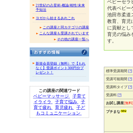
ベビーセラピ
21世紀の占星術-概論/相性/未来
代表ベビー
予知法
池田市柔道
ヨガから始まるあれこれ
教育、育児
に貢献とし
この講座と同カテゴリの講座
こんな講座も受講されています
育児の悩み
その他の講座一覧へ
す。
新規会員登録（無料）で【もれ
なく】受講ポイント300円分プ
標準受講期間
[?]
レゼント！
受講可能期間
[?]
受講料タイプ
[?]
この講座の関連ワード
受講料
[?]
ベビーマッサージ
子育て
イライラ
子育て悩み
子
お試し講座
[無料
育て疲れ
育児疲れ
子ど
プチまな
もコミュニケーション