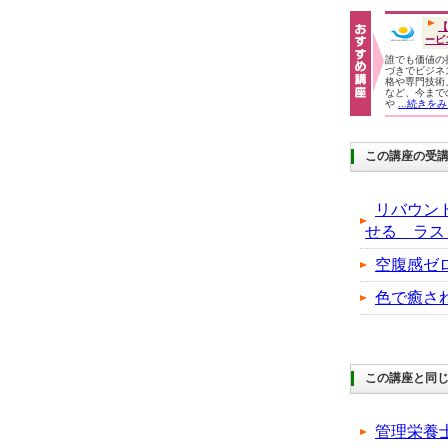
【
ービ
誰でも価値の
づきでビジネ
格や専門技術
など、今まで
や
...続きを
この講座の受
リバウン
せる ラス
空腹感ゼ
色で癒さ
この講座と同じ
管理栄養