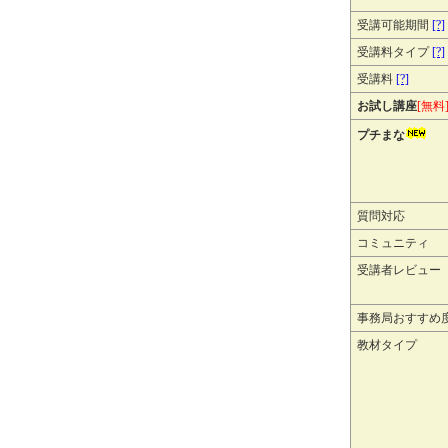
受講可能期間
[?]
受講料タイプ
[?]
受講料
[?]
お試し講座
[無料
プチまな
質問対応
コミュニティ
受講者レビュー
事務局おすすめ
教材タイプ