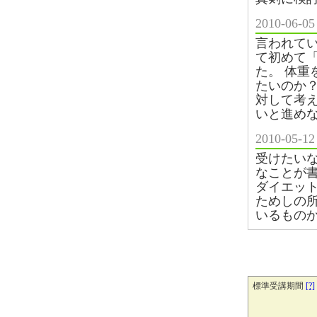
2010-06
言われて
て初めて
た。 体
たいのか
対して考
いと進め
2010-0
受けたい
なことが
ダイエッ
ためしの
いるもの
標準受講期間
[?]