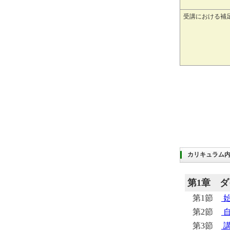
受講における補
カリキュラム
第1章
ダ
第1節
第2節
第3節