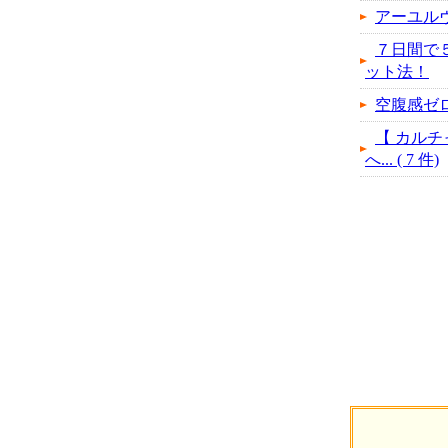
アーユル
７日間で
ット法！
空腹感ゼ
【 カルチ
へ... ( 7 件)