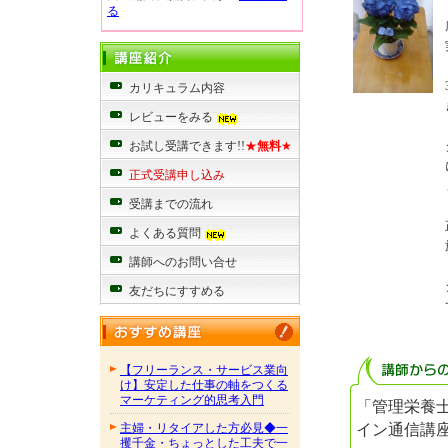
る
カリキュラム内容
レビューをみる
お試し受講できます!!
★
無料
★
正式受講申し込み
受講までの流れ
よくある質問
講師へのお問い合せ
友だちにすすめる
【フリーランス・サービス業向
け】安定した仕事の軸をつくる
マーケティング的思考入門
「管理栄養
イン通信講
主婦・リタイアした方必見◆一
攫千金・ちょっとした工夫で一