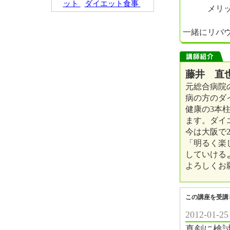
ット
ダイエット食事
メリット
一緒にリバ
藤井 直也
元総合病院
病の方のダ
健康の3本
ます。ダイ
今は大阪で
「明るく楽
していける
よろしくお
この講座を受講
2012-0
真剣に検