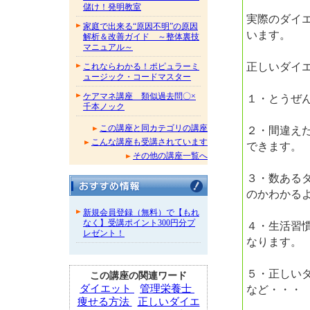
儲け！発明教室
実際のダイ
家庭で出来る“原因不明”の原因
います。
解析＆改善ガイド ～整体裏技
マニュアル～
正しいダイ
これならわかる！ポピュラーミ
ュージック・コードマスター
ケアマネ講座 類似過去問〇×
１・とうぜ
千本ノック
この講座と同カテゴリの講座
２・間違え
こんな講座も受講されています
できます。
その他の講座一覧へ
３・数ある
のかわかる
新規会員登録（無料）で【もれ
なく】受講ポイント300円分プ
４・生活習
レゼント！
なります。
５・正しい
この講座の関連ワード
など・・・
ダイエット
管理栄養士
痩せる方法
正しいダイエ