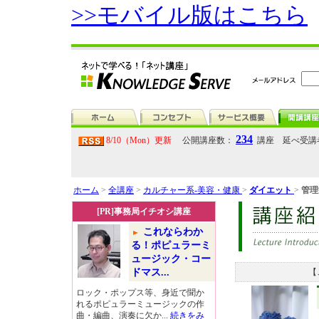
>>モバイル版はこちら
234
8/10（Mon）更新
公開講座数：
講座 延べ受講
ホーム
>
全講座
>
カルチャー系-美容・健康
>
ダイエット
>
管理
[PR]事務局イチオシ講座
これならわか
る！ポピュラーミ
ュージック・コー
ドマス...
【
ロック・ポップス等、身近で聞か
れるポピュラーミュージックの作
曲・編曲、演奏に欠か...
続きをみ