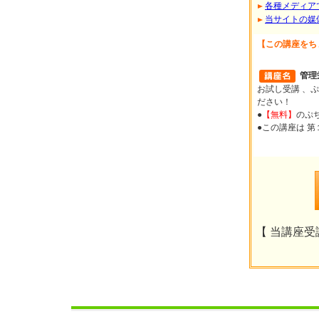
各種メディア
当サイトの媒
【この講座をち
管理
お試し受講 、ぷ
ださい！
●
【無料】
のぷ
●この講座は 
【 当講座受講