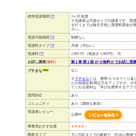
標準受講期間
[?]
3ヶ月 程度
※当講座は月謝タイプの講座です。受
を行うまでは毎月月初に受講料課金が
さい。
受講可能期間
[?]
制限なし
受講料タイプ
[?]
月謝（月払い）
受講料
[?]
2,095 円 （税抜き 1,905円） /月
お試し講座
[無料]
第１章 第１節 が ☆無料☆ でお試し受
なし
プチまな
※
プチまな
とは、携帯/スマホでくり返
たの知識定着/暗記力をアップさせ、ボ
てくれる便利な「学びを携帯するアプ
質問対応
あり
コミュニティ
あり（講師も参加）
受講者レビュー
公開中
事務局おすすめ度
★
★
★
★
☆
教材タイプ
主にPDFタイプの教材で、PC向け教材