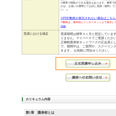
※携帯で閲覧ができる場合もあります。携帯で
かは、お使いの携帯にてお試し受講（無料）で
い。→
※PDF教材が表示されない場合はこちら
※教材は、基本的にインターネット上で表示
詳細
受講における補足
受講期間は標準３ヶ月と想定していま
りません。マイペースでご受講ください
正柳館護身術ネットワークの正会員と
で、期間中は、ご質問や、スクーリン
きます。 お気軽に問合せください。
カリキュラム内容
第1章
護身術とは