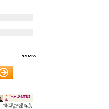
プールの安全管理講
座
：布施 賀晶 一般社団法人日
ール管理業協会 理事 JPMAプ