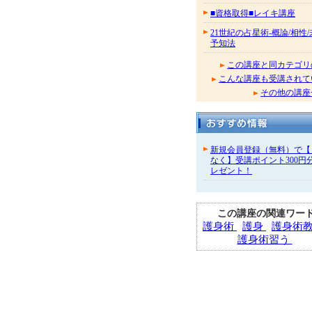
■資格取得■レイキ講座
21世紀の占星術-概論/相性
予知法
この講座と同カテゴリ
こんな講座も受講されて
その他の講座
新規会員登録（無料）で【
なく】受講ポイント300円
レゼント！
この講座の関連ワー
護身術
護身
護身術
護身術習う