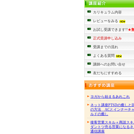
カリキュラム内容
レビューをみる
お試し受講できます!!
★
正式受講申し込み
受講までの流れ
よくある質問
講師へのお問い合せ
友だちにすすめる
ヨガから始まるあれこれ
ネット講座PTSDの癒しと
の方法 ACとインナーチ
ルドの癒し
接客営業スキル＋商談スキ
ダントツ売る営業になるネ
通信講座