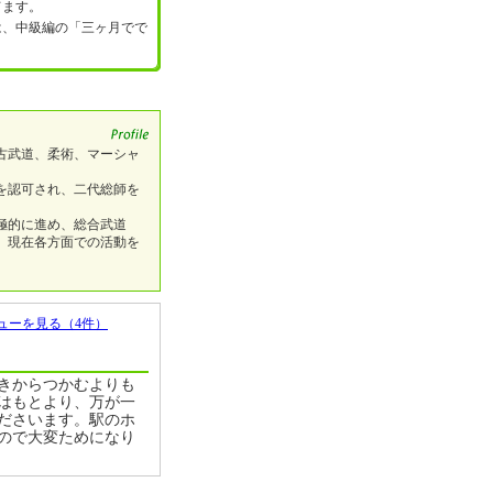
てます。
は、中級編の「三ヶ月でで
古武道、柔術、マーシャ
承を認可され、二代総師を
極的に進め、総合武道
、現在各方面での活動を
ューを見る（4件）
きからつかむよりも
はもとより、万が一
ださいます。駅のホ
ので大変ためになり