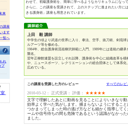
わせて、初級護身術を、簡単に学べるようなカリキュラムになっ
さらに、この講座を受講されて、上のステップに進まれたい方に
きる護身術」講座も用意されています。
/未来
の講座
います
上田 毅 講師
一覧へ
中学生の頃より武道の世界に入り、拳法、空手、抜刀術、剣琉球
ルアーツ等を修める。
1984年、総合護身術流祖柳沢師範に入門、1989年には道統の継
襲名。
翌年正柳館連盟を設立しそれ以降、護身術を中心に組織改革を積
もれ
や、ニュースポーツ、レクリエーションの総合団体として体系化
分プ
広めている。
この講座を受講した方のレビュー
すべてのレビ
ド
教室
2010-03-12： 正式受講： 評価：
★
★
★
★
★
文字で理解したあとに動画を見ることによりいきなり動
効率よく学べた気がします。捕まらないようにすること
つかまってしまった時の逃げ方なども細かく指導してく
ームや信号待ちの間も危険であるという認識がなかった
ました。