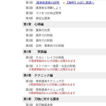
第1節
護身術講座の説明
【無料】お試し受講へ
第2節 護身術を理解しよう
第3節 コツをつかめば簡単
第4節 身近な護身
第2章
心得編
第1節 服装の注意
第2節 屋外での対処
第3節 屋内での対処
第4節 店内・電車内での対処
第3章
実践編
第1節 チカン・レイプの対処
※受講登録日から15日後に公開されます
第2節 ストーカー・地震・火災の対処
※受講登録日から15日後に公開されます
第4章
テクニック編
第1節 簡単護身テクニック①
※受講登録日から32日後に公開されます
第2節 簡単護身テクニック②
※受講登録日から32日後に公開されます
第5章
刃物に対する護身
第1節 対刃物基本技