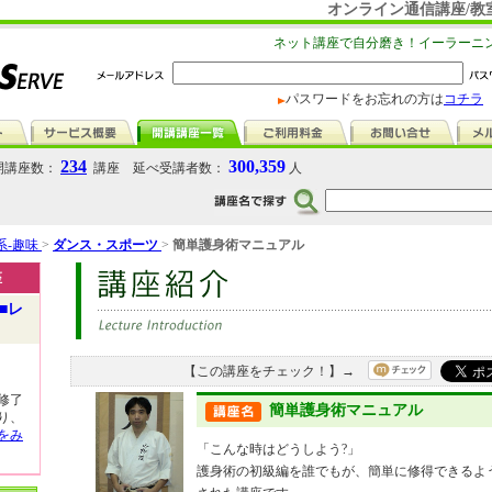
オンライン通信講座/教
ネット講座で自分磨き！イーラーニ
パスワードをお忘れの方は
コチラ
234
300,359
講座数：
講座 延べ受講者数：
人
系-趣味
>
ダンス・スポーツ
>
簡単護身術マニュアル
座
■レ
【この講座をチェック！】→
修了
簡単護身術マニュアル
り、
をみ
「こんな時はどうしよう?」
護身術の初級編を誰でもが、簡単に修得できるよ