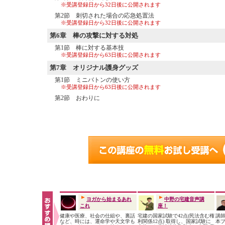
※受講登録日から32日後に公開されます
第2節 刺切された場合の応急処置法
※受講登録日から32日後に公開されます
第6章
棒の攻撃に対する対処
第1節 棒に対する基本技
※受講登録日から63日後に公開されます
第7章
オリジナル護身グッズ
第1節 ミニバトンの使い方
※受講登録日から63日後に公開されます
第2節 おわりに
ヨガから始まるあれ
中野の宅建音声講
これ
座！
健康や医療、社会の仕組や、裏話
宅建の国家試験で42点(民法含む権
講師
など、時には、運命学や天文学も
利関係12点) 取得し、国家試験に
本プ