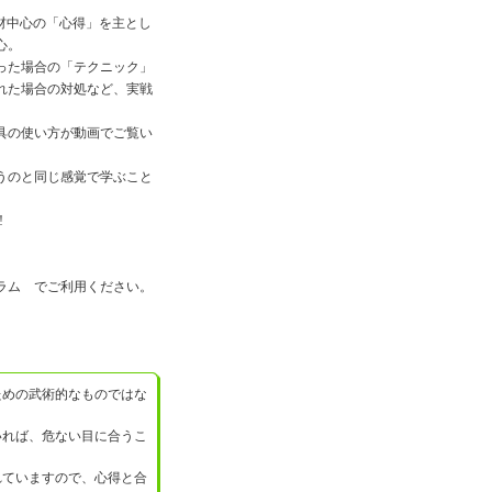
材中心の「心得」を主とし
心。
った場合の「テクニック」
れた場合の対処など、実戦
具の使い方が動画でご覧い
うのと同じ感覚で学ぶこと
!
ラム でご利用ください。
ための武術的なものではな
いれば、危ない目に合うこ
れていますので、心得と合