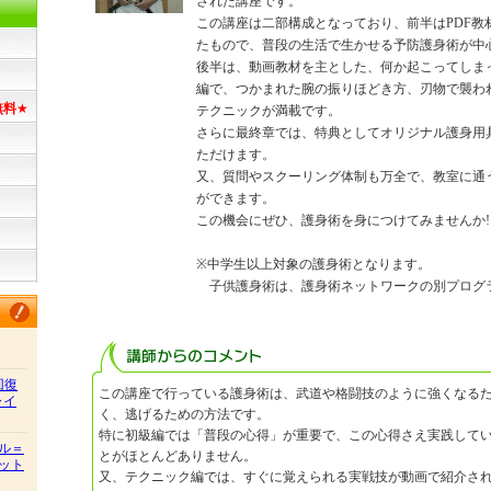
された講座です。
この講座は二部構成となっており、前半はPDF教
たもので、普段の生活で生かせる予防護身術が中
後半は、動画教材を主とした、何か起こってしま
編で、つかまれた腕の振りほどき方、刃物で襲わ
無料
★
テクニックが満載です。
さらに最終章では、特典としてオリジナル護身用
ただけます。
又、質問やスクーリング体制も万全で、教室に通
ができます。
この機会にぜひ、護身術を身につけてみませんか!
※中学生以上対象の護身術となります。
子供護身術は、護身術ネットワークの別プログ
回復
この講座で行っている護身術は、武道や格闘技のように強くなる
ャイ
く、逃げるための方法です。
特に初級編では「普段の心得」が重要で、この心得さえ実践して
ル＝
とがほとんどありません。
ット
又、テクニック編では、すぐに覚えられる実戦技が動画で紹介さ