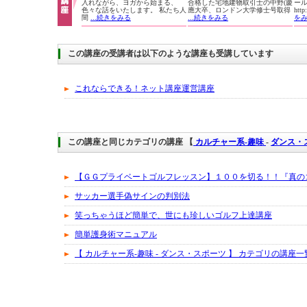
入れながら、ヨガから始まる、
合格した宅地建物取引士の中野(慶
ー
色々な話をいたします。 私たち人
應大卒、ロンドン大学修士号取得
htt
間
...続きをみる
...続きをみる
を
この講座の受講者は以下のような講座も受講しています
これならできる！ネット講座運営講座
この講座と同じカテゴリの講座 【
カルチャー系-趣味
-
ダンス・
【ＧＧプライベートゴルフレッスン】１００を切る！！『真の
サッカー選手偽サインの判別法
笑っちゃうほど簡単で、世にも珍しいゴルフ上達講座
簡単護身術マニュアル
【 カルチャー系-趣味 - ダンス・スポーツ 】 カテゴリの講座一覧へ..