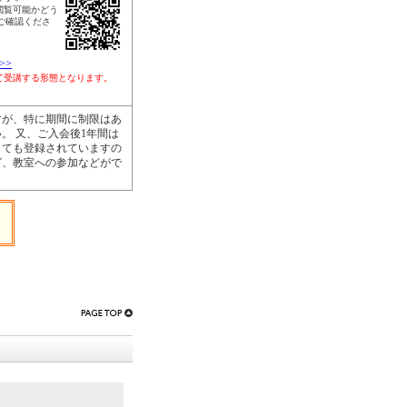
閲覧可能かどう
ご確認くださ
>>
して受講する形態となります。
すが、特に期間に制限はあ
。 又、ご入会後1年間は
しても登録されていますの
グ、教室への参加などがで