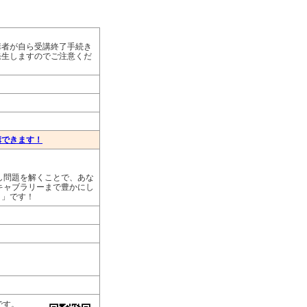
講者が自ら受講終了手続き
発生しますのでご注意くだ
講できます！
し問題を解くことで、あな
キャブラリーまで豊かにし
リ」です！
です。