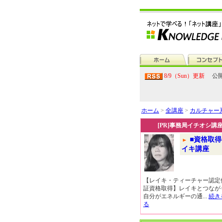
8/9（Sun）更新
公開
ホーム
>
全講座
>
カルチャー
[PR]事務局イチオシ講
■資格取得
イキ講座
【レイキ・ティーチャー認定
証資格取得】レイキとつなが
自分がエネルギーの通...
続き
る