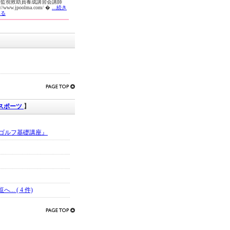
ル監視救助員養成講習会講師
p://www.jpoolma.com/ �
...続き
みる
スポーツ
】
ゴルフ基礎講座』
. ( 4 件)