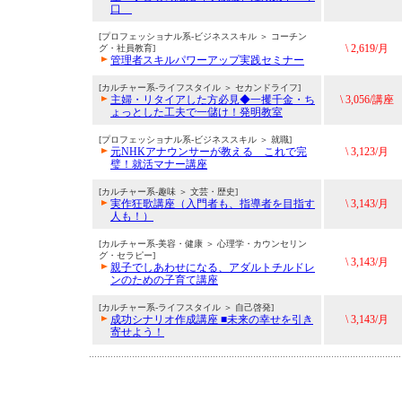
口
[プロフェッショナル系-ビジネススキル ＞ コーチン
\ 2,619/月
グ・社員教育]
管理者スキルパワーアップ実践セミナー
[カルチャー系-ライフスタイル ＞ セカンドライフ]
主婦・リタイアした方必見◆一攫千金・ち
\ 3,056/講座
ょっとした工夫で一儲け！発明教室
[プロフェッショナル系-ビジネススキル ＞ 就職]
元NHKアナウンサーが教える これで完
\ 3,123/月
璧！就活マナー講座
[カルチャー系-趣味 ＞ 文芸・歴史]
実作狂歌講座（入門者も、指導者を目指す
\ 3,143/月
人も！）
[カルチャー系-美容・健康 ＞ 心理学・カウンセリン
グ・セラピー]
\ 3,143/月
親子でしあわせになる、アダルトチルドレ
ンのための子育て講座
[カルチャー系-ライフスタイル ＞ 自己啓発]
成功シナリオ作成講座 ■未来の幸せを引き
\ 3,143/月
寄せよう！