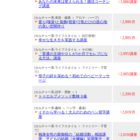
あなたの未来は変えられる！婚活コーチン
\ 1,886/講座
グ講座
[カルチャー系-美容・健康 ＞ アロマ・ハーブ]
香り(嗅覚)と装飾(視覚)で私だけの居心地
\ 2,000/月
の良い空間作り
[カルチャー系-ライフスタイル ＞ 自己啓発]
\ 2,095/月
幸せな生き方を実践する講座
[カルチャー系-ライフスタイル ＞ その他]
「普通の主婦やＯＬが1か月でセレブにな
\ 2,095/講座
る方法」講座
[カルチャー系-ライフスタイル ＞ ファミリー・子育
て]
\ 2,095/講座
母子の絆を深める＊初めてのベビーマッサ
ージ
[カルチャー系-語学・受験 ＞ ]
\ 2,200/月
トゥエルブメソッド数検３級
[カルチャー系-趣味 ＞ ペン字・書道]
イチから学べる！大人のためのペン習字講
\ 2,619/月
座
[カルチャー系-ライフスタイル ＞ ファミリー・子育
て]
独身女性の親御様の「結婚活動」相談講
\ 2,619/講座
座 子どもの結婚［令嬢編］短期集中・辛