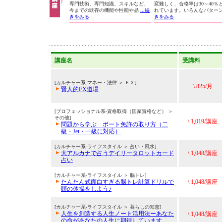
専門技術、専門知識、スキルなど、
変難しく、合格率は30～40％
今までの既存の機能や性能や品
...続
れています。いろんなパター
きをみる
きをみる
講座名
受講料
[カルチャー系-マネー・法律 ＞ ＦＸ]
\ 825/月
賢人的FX道場
[プロフェッショナル系-資格取得（国家資格など） ＞
その他]
\ 1,019/講座
問題から学ぶ ボート免許の取り方（二
級・Jet・一級に対応）
[カルチャー系-ライフスタイル ＞ 占い・風水]
大アルカナで占うデイリータロットカード
\ 1,048/講座
占い
[カルチャー系-ライフスタイル ＞ 脳トレ]
たんたん式面白すぎる脳トレ計算ドリルで
\ 1,048/講座
頭の体操をしよう♪
[カルチャー系-ライフスタイル ＞ 暮らしの知恵]
人生を創造する人生ノート活用法ーあなた
\ 1,048/講座
の命があなたの人生に期待しています