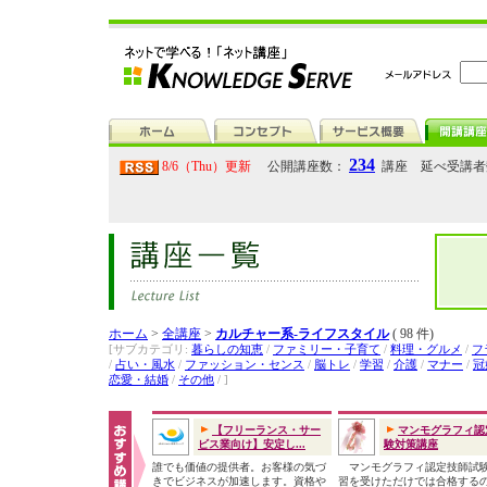
234
8/6（Thu）更新
公開講座数：
講座 延べ受講
ホーム
>
全講座
>
カルチャー系-ライフスタイル
( 98 件)
[サブカテゴリ:
暮らしの知恵
/
ファミリー・子育て
/
料理・グルメ
/
フ
/
占い・風水
/
ファッション・センス
/
脳トレ
/
学習
/
介護
/
マナー
/
冠
恋愛・結婚
/
その他
/ ]
【フリーランス・サー
マンモグラフィ認
ビス業向け】安定し...
験対策講座
誰でも価値の提供者。お客様の気づ
マンモグラフィ認定技師試
きでビジネスが加速します。資格や
習を受けただけでは合格する