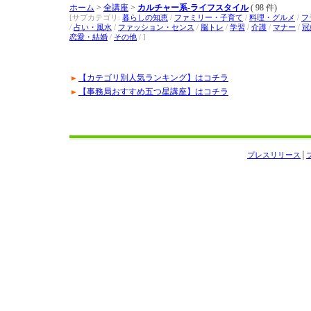
ホーム
>
全講座
>
カルチャー系-ライフスタイル
( 98 件)
[サブカテゴリ:
暮らしの知恵
/
ファミリー・子育て
/
料理・グルメ
/
フ
/
占い・風水
/
ファッション・センス
/
脳トレ
/
学習
/
介護
/
マナー
/
冠
恋愛・結婚
/
その他
/ ]
【カテゴリ別人気ランキング】はコチラ
【事務局おすすめ五つ星講座】はコチラ
プレスリリース
│