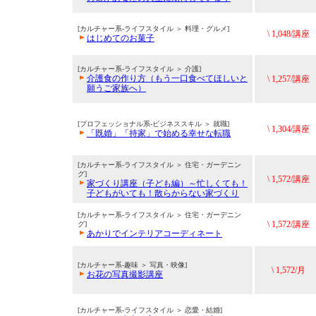
[カルチャー系-ライフスタイル ＞ 料理・グルメ]
\ 1,048/講座
はじめてのお菓子
[カルチャー系-ライフスタイル ＞ 介護]
介護食の作り方（もう一口食べてほしいと
\ 1,257/講座
願うご家族へ）
[プロフェッショナル系-ビジネススキル ＞ 就職]
\ 1,304/講座
「既婚」「持家」で始める幸せな転職
[カルチャー系-ライフスタイル ＞ 住宅・ガーデニン
グ]
\ 1,572/講座
家づくり講座（子ども編）～忙しくても！
子どもがいても！散らからない家づくり
[カルチャー系-ライフスタイル ＞ 住宅・ガーデニン
\ 1,572/講座
グ]
あかりでインテリアコーディネート
[カルチャー系-趣味 ＞ 写真・映像]
\ 1,572/月
お花の写真撮影講座
[カルチャー系-ライフスタイル ＞ 恋愛・結婚]