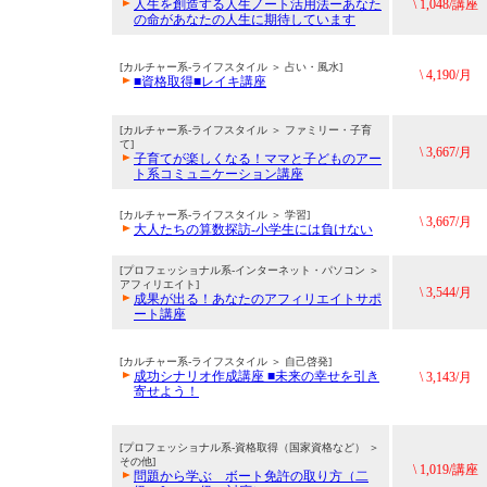
人生を創造する人生ノート活用法ーあなた
\ 1,048/講座
の命があなたの人生に期待しています
[カルチャー系-ライフスタイル ＞ 占い・風水]
\ 4,190/月
■資格取得■レイキ講座
[カルチャー系-ライフスタイル ＞ ファミリー・子育
て]
\ 3,667/月
子育てが楽しくなる！ママと子どものアー
ト系コミュニケーション講座
[カルチャー系-ライフスタイル ＞ 学習]
\ 3,667/月
大人たちの算数探訪-小学生には負けない
[プロフェッショナル系-インターネット・パソコン ＞
アフィリエイト]
\ 3,544/月
成果が出る！あなたのアフィリエイトサポ
ート講座
[カルチャー系-ライフスタイル ＞ 自己啓発]
成功シナリオ作成講座 ■未来の幸せを引き
\ 3,143/月
寄せよう！
[プロフェッショナル系-資格取得（国家資格など） ＞
その他]
\ 1,019/講座
問題から学ぶ ボート免許の取り方（二