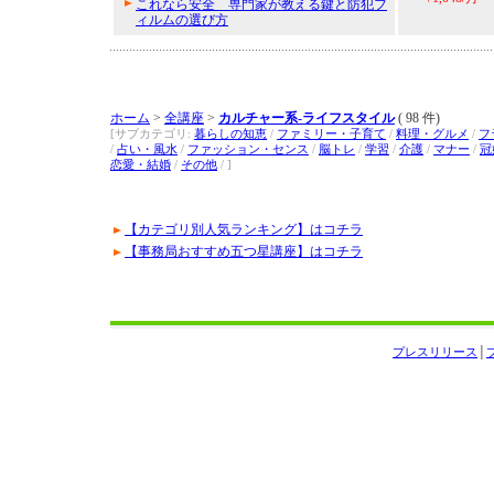
これなら安全 専門家が教える鍵と防犯フ
ィルムの選び方
ホーム
>
全講座
>
カルチャー系-ライフスタイル
( 98 件)
[サブカテゴリ:
暮らしの知恵
/
ファミリー・子育て
/
料理・グルメ
/
フ
/
占い・風水
/
ファッション・センス
/
脳トレ
/
学習
/
介護
/
マナー
/
冠
恋愛・結婚
/
その他
/ ]
【カテゴリ別人気ランキング】はコチラ
【事務局おすすめ五つ星講座】はコチラ
プレスリリース
│