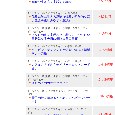
\ 2,095/月
幸せな生き方を実践する講座
[カルチャー系-ライフスタイル ＞ 自己啓発]
仏教に学ぶ生きる意味（仏教の哲学的な深
\ 3,981/月
い教えを親しみやすく解説）
[カルチャー系-美容・健康 ＞ 心理学・カウンセリン
グ・セラピー]
\ 3,143/月
あなたの夢を実現させ、着実に、なりたい
自分になる★自己催眠☆自由自在
[カルチャー系-ライフスタイル ＞ 恋愛・結婚]
キャビンアテンダントと結婚できる！婚活
\ 3,143/講座
マナー講座
[カルチャー系-ライフスタイル ＞ 占い・風水]
大アルカナで占うデイリータロットカード
\ 1,048/講座
占い
[カルチャー系-美容・健康 ＞ 心理学・カウンセリン
\ 3,143/講座
グ・セラピー]
はじめてのカラーセラピー
[カルチャー系-ライフスタイル ＞ ファミリー・子育
て]
\ 2,095/講座
母子の絆を深める＊初めてのベビーマッサ
ージ
[カルチャー系-ライフスタイル ＞ 住宅・ガーデニン
グ]
\ 1,048/月