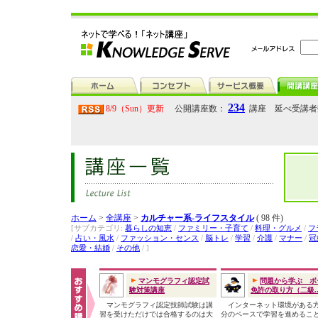
234
8/9（Sun）更新
公開講座数：
講座 延べ受講
ホーム
>
全講座
>
カルチャー系-ライフスタイル
( 98 件)
[サブカテゴリ:
暮らしの知恵
/
ファミリー・子育て
/
料理・グルメ
/
フ
/
占い・風水
/
ファッション・センス
/
脳トレ
/
学習
/
介護
/
マナー
/
冠
恋愛・結婚
/
その他
/ ]
マンモグラフィ認定試
問題から学ぶ ボ
験対策講座
免許の取り方（二級..
マンモグラフィ認定技師試験は講
インターネット環境がある
習を受けただけでは合格するのは大
分のペースで学習を進めるこ