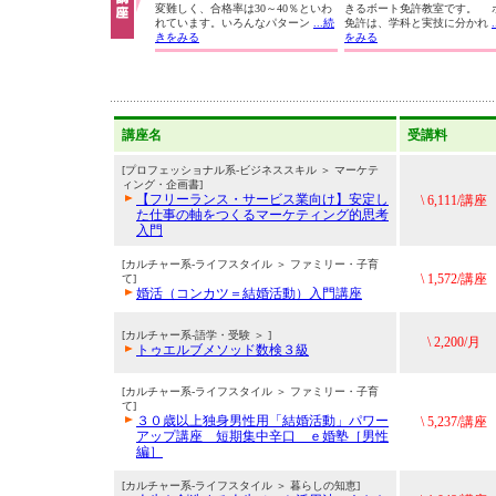
変難しく、合格率は30～40％といわ
きるボート免許教室です。 
れています。いろんなパターン
...続
免許は、学科と実技に分かれ
きをみる
をみる
講座名
受講料
[プロフェッショナル系-ビジネススキル ＞ マーケテ
ィング・企画書]
【フリーランス・サービス業向け】安定し
\ 6,111/講座
た仕事の軸をつくるマーケティング的思考
入門
[カルチャー系-ライフスタイル ＞ ファミリー・子育
\ 1,572/講座
て]
婚活（コンカツ＝結婚活動）入門講座
[カルチャー系-語学・受験 ＞ ]
\ 2,200/月
トゥエルブメソッド数検３級
[カルチャー系-ライフスタイル ＞ ファミリー・子育
て]
３０歳以上独身男性用「結婚活動」パワー
\ 5,237/講座
アップ講座 短期集中辛口 ｅ婚塾［男性
編］
[カルチャー系-ライフスタイル ＞ 暮らしの知恵]