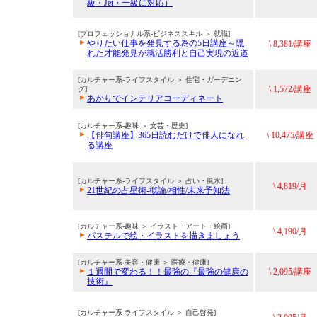
級・Jet・一級に対応）
[プロフェッショナル系-ビジネススキル ＞ 就職]
やりたい仕事を発見する為の5日講座～隠
\ 8,381/講座
れた才能発見が就活勝利と自己実現の近道
[カルチャー系-ライフスタイル ＞ 住宅・ガーデニン
\ 1,572/講座
グ]
あかりでインテリアコーディネート
[カルチャー系-趣味 ＞ 文芸・歴史]
【俳句講座】365日読むだけで俳人になれ
\ 10,475/講座
る講座
[カルチャー系-ライフスタイル ＞ 占い・風水]
\ 4,819/月
21世紀の占星術-概論/相性/未来予知法
[カルチャー系-趣味 ＞ イラスト・アート・絵画]
\ 4,190/月
パステルで絵・イラストを描きましょう
[カルチャー系-美容・健康 ＞ 医療・健康]
１週間で変わる！！最強の『最強の健康の
\ 2,095/講座
技術』
[カルチャー系-ライフスタイル ＞ 自己啓発]