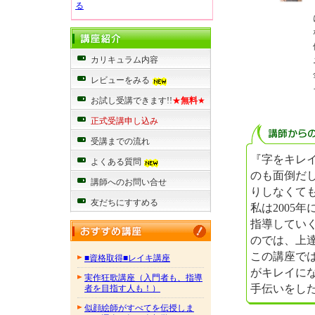
る
カリキュラム内容
レビューをみる
お試し受講できます!!
★
無料
★
正式受講申し込み
受講までの流れ
『字をキレ
よくある質問
のも面倒だ
講師へのお問い合せ
りしなくて
友だちにすすめる
私は2005
指導してい
のでは、上
この講座で
■資格取得■レイキ講座
がキレイに
実作狂歌講座（入門者も、指導
手伝いをし
者を目指す人も！）
似顔絵師がすべてを伝授しま