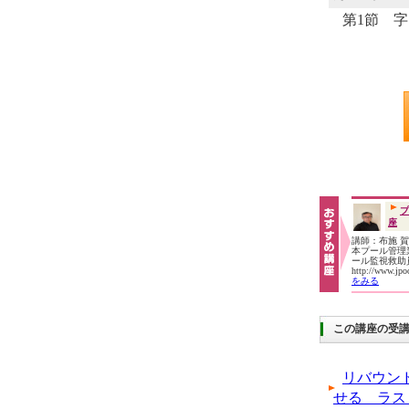
第1節 
プ
座
講師：布施 
本プール管理業
ール監視救
http://www.jp
をみる
この講座の受
リバウン
せる ラス