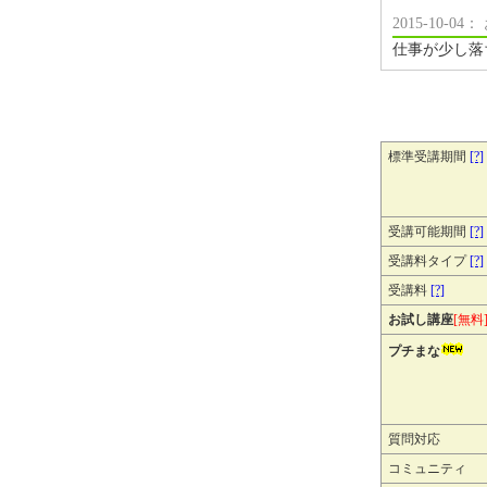
2015-10-
仕事が少し落
標準受講期間
[?]
受講可能期間
[?]
受講料タイプ
[?]
受講料
[?]
お試し講座
[無料
プチまな
質問対応
コミュニティ