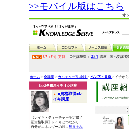
>>モバイル版はこちら
オ
234
8/7（Fri）更新
公開講座数：
講座 延べ受講者
ホーム
>
全講座
>
カルチャー系-趣味
>
ペン字・書道
>
イチから
[PR]事務局イチオシ講座
■資格取得■レ
イキ講座
【
【レイキ・ティーチャー認定修了
証資格取得】レイキとつながり、
自分がエネルギーの通...
続きをみ