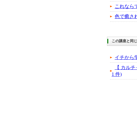
これなら
色で癒さ
この講座と同じ
イチから
【 カルチ
1 件)