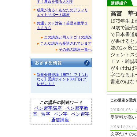
す！運命を知る人相学
成果が出る！あなたのアフィリ
高宮 華子
エイトサポート講座
1975年生
共通テスト対策！英語＆数学１
24歳で読
Ａ２ＢＣ
で日本書道
この講座と同カテゴリの講座
が書けると
こんな講座も受講されています
並の2ヶ所
その他の講座一覧へ
ジェントス
ＴＶ・雑誌
が引ければ
字になるボ
新規会員登録（無料）で【もれ
なく】受講ポイント300円分プ
書道のはな
レゼント！
この講座を受講
この講座の関連ワード
ペン習字講座
ペン習字教
2016-01-
室
習字
ペン字
ペン習字
受講料が高い
通信講座
2015-12-
文字だけで大