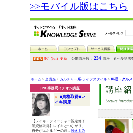
>>モバイル版はこちら
234
8/7（Fri）更新
公開講座数：
講座 延べ受講者
ホーム
>
全講座
>
カルチャー系-ライフスタイル
>
料理・グル
[PR]事務局イチオシ講座
■資格取得■レ
イキ講座
【
【レイキ・ティーチャー認定修了
証資格取得】レイキとつながり、
自分がエネルギーの通...
続きをみ