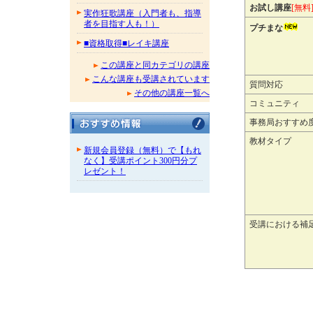
お試し講座
[無料
実作狂歌講座（入門者も、指導
者を目指す人も！）
プチまな
■資格取得■レイキ講座
この講座と同カテゴリの講座
こんな講座も受講されています
質問対応
その他の講座一覧へ
コミュニティ
事務局おすすめ
教材タイプ
新規会員登録（無料）で【もれ
なく】受講ポイント300円分プ
レゼント！
受講における補