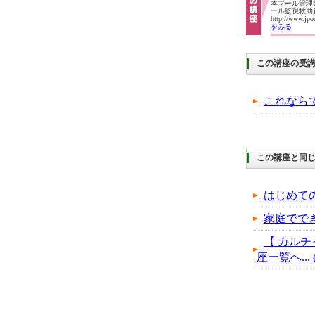
本プール管理業
ール監視救
http://www.jp
をみる
この講座の受
これなら
この講座と同じ
はじめて
家庭でで
【 カルチ
座一覧へ... (