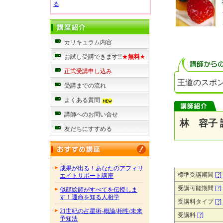
る
カリキュラム内容
お試し受講できます!!
★
無料
★
正式受講申し込み
王道のスポ
受講までの流れ
よくある質問
講師へのお問い合せ
林 容子 
友だちにすすめる
成果が出る！あなたのアフィリ
標準受講期間
[?]
エイトサポート講座
受講可能期間
[?]
似顔絵師がすべてを伝授しま
す！運命を知る人相学
受講料タイプ
[?]
21世紀の占星術-概論/相性/未来
受講料
[?]
予知法