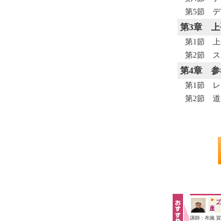
第5節 
第3章
上
第1節 
第2節 
第4章
参
第1節 
第2節 
プ
座
講師：布施 