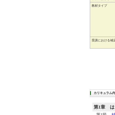
教材タイプ
受講における補
カリキュラム
第1章
は
第1節
結