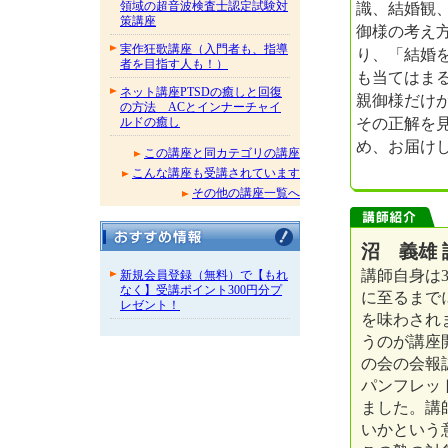
識、結婚観
領域の超音波検査士認定試験対
策講座
御様の考え
実作狂歌講座（入門者も、指導
り、「結婚
者を目指す人も！）
も当てはま
ネット講座PTSDの癒しと回復
親御様だけ
の方法 ACとインナーチャイ
その正解を
ルドの癒し
め、お届け
この講座と同カテゴリの講座
こんな講座も受講されています
その他の講座一覧へ
沼 義雄 
講師自身は
新規会員登録（無料）で【もれ
なく】受講ポイント300円分プ
に至るまで
レゼント！
を味わされ
うのが講座
の会の会報
パンフレッ
ました。講
いかという