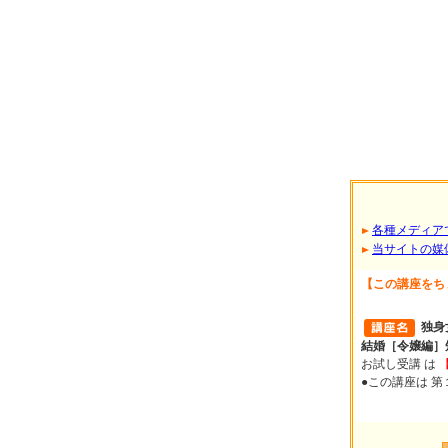
各種メディア
当サイトの媒
【この講座をち
独身
結婚［令嬢編
お試し受講 は
●この講座は 