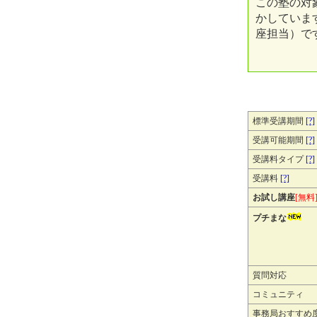
この塾の対
かしていま
座担当）で
標準受講期間
[?]
受講可能期間
[?]
受講料タイプ
[?]
受講料
[?]
お試し講座
[無料
プチまな
質問対応
コミュニティ
事務局おすすめ