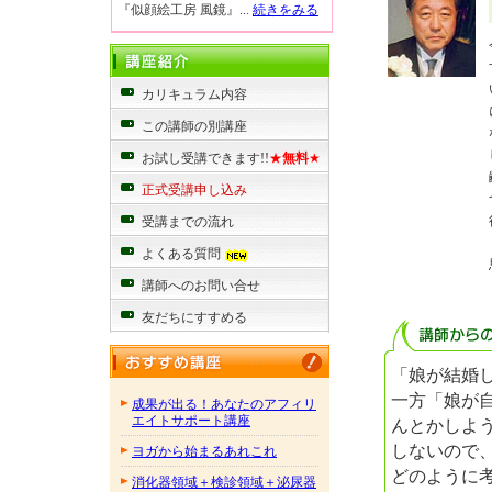
『似顔絵工房 風鏡』...
続きをみる
カリキュラム内容
この講師の別講座
お試し受講できます!!
★
無料
★
正式受講申し込み
受講までの流れ
よくある質問
講師へのお問い合せ
友だちにすすめる
「娘が結婚
一方「娘が
成果が出る！あなたのアフィリ
エイトサポート講座
んとかしよ
しないので
ヨガから始まるあれこれ
どのように
消化器領域＋検診領域＋泌尿器