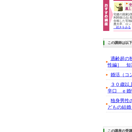
中
座！
宅建の国家試験
利関係12点)
合格した宅地
應大卒、ロン
...続きをみる
この講師は以
適齢超の
性編］ 短
婚活（コ
３０歳以
辛口 ｅ婚
独身男性
どもの結婚
この講座の受