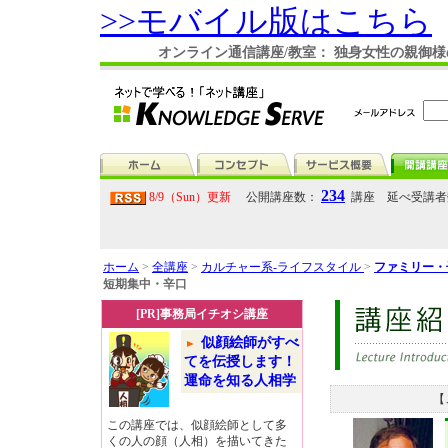
>>モバイル版はこちら
オンライン通信講座/教室： 独身女性の親
234
8/9（Sun）更新
公開講座数：
講座 延べ受講
ホーム
>
全講座
>
カルチャー系-ライフスタイル
>
ファミリー・
短期集中・辛口
[PR]事務局イチオシ講座
似顔絵師がすべ
てを伝授します！
運命を知る人相学
【
この講座では、似顔絵師として多
くの人の顔（人相）を描いてきた