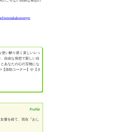
肩のこらない自由な発想の
nel/uenotakakonomytv
を使い解り易く楽しいレッ
で、自由な発想で新しい自
っとあなたの心の宝物にな
や【添削コーナー】や【ネ
。女優を経て、現在『おし