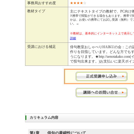
事務局おすすめ度
★
★
★
★
☆
教材タイプ
主にテキストタイプの教材で、PC向け
※携帯で閲覧ができる場合もあります。携帯で
かは、お使いの携帯にてお試し受講（無料）で
い。→
※教材は、基本的にインターネット上で表示
詳細
受講における補足
俳句教室おしゃべりHAIKUの会：こ
作りを目指しています。どんな方でも
うになります。★http://uenotakako
で投句出来ます。)お支払いに楽天ポ
カリキュラム内容
第1章
俳句の凝縮性について