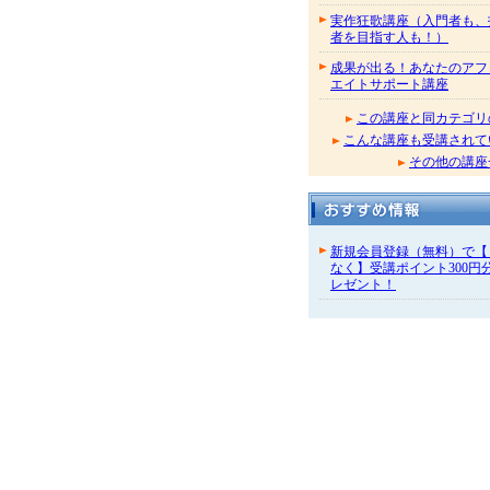
実作狂歌講座（入門者も、
者を目指す人も！）
成果が出る！あなたのアフ
エイトサポート講座
この講座と同カテゴリ
こんな講座も受講されて
その他の講座
新規会員登録（無料）で【
なく】受講ポイント300円
レゼント！