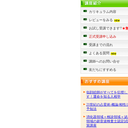
カリキュラム内容
レビューをみる
お試し受講できます!!
★
正式受講申し込み
受講までの流れ
よくある質問
講師へのお問い合せ
友だちにすすめる
似顔絵師がすべてを伝授し
す！運命を知る人相学
21世紀の占星術-概論/相性
予知法
消化器領域＋検診領域＋泌
領域の超音波検査士認定試
策講座