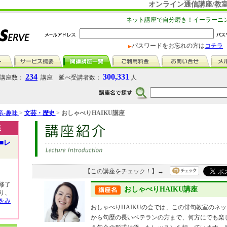
オンライン通信講座/教室
ネット講座で自分磨き！イーラーニ
パスワードをお忘れの方は
コチラ
234
300,331
講座数：
講座 延べ受講者数：
人
系-趣味
>
文芸・歴史
>
おしゃべりHAIKU講座
座
■レ
【この講座をチェック！】→
修了
おしゃべりHAIKU講座
り、
をみ
おしゃべりHAIKUの会では、この俳句教室のネ
から句歴の長いベテランの方まで、何方にでも楽