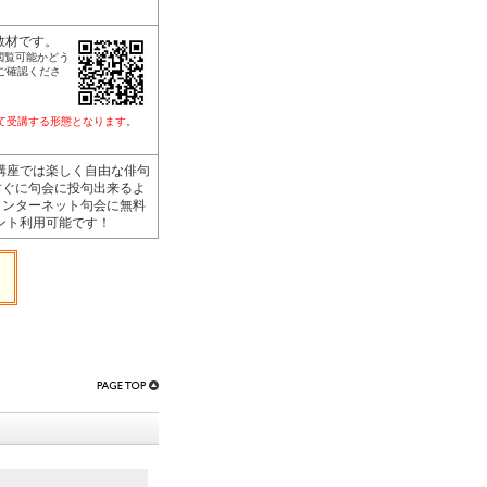
教材です。
閲覧可能かどう
ご確認くださ
して受講する形態となります。
の講座では楽しく自由な俳句
すぐに句会に投句出来るよ
.com(インターネット句会に無料
イント利用可能です！