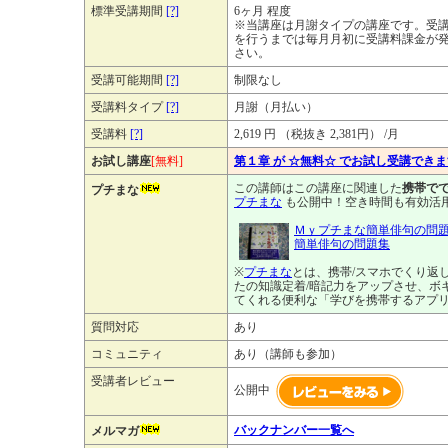
標準受講期間
[?]
6ヶ月 程度
※当講座は月謝タイプの講座です。受
を行うまでは毎月月初に受講料課金が
さい。
受講可能期間
[?]
制限なし
受講料タイプ
[?]
月謝（月払い）
受講料
[?]
2,619 円 （税抜き 2,381円） /月
お試し講座
[無料]
第１章 が ☆無料☆ でお試し受講でき
この講師はこの講座に関連した
携帯でで
プチまな
プチまな
も公開中！空き時間も有効活
Ｍｙプチまな簡単俳句の問
簡単俳句の問題集
※
プチまな
とは、携帯/スマホでくり返
たの知識定着/暗記力をアップさせ、ボ
てくれる便利な「学びを携帯するアプ
質問対応
あり
コミュニティ
あり（講師も参加）
受講者レビュー
公開中
バックナンバー一覧へ
メルマガ