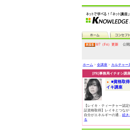
8/7（Fri）更新
公開
ホーム
>
全講座
>
カルチャー
[PR]事務局イチオシ講
■資格取得
イキ講座
【レイキ・ティーチャー認定
証資格取得】レイキとつなが
自分がエネルギーの通...
続き
る