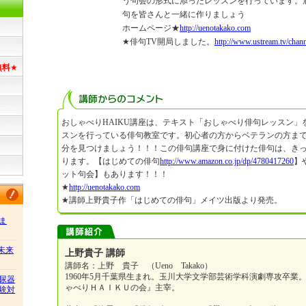
う句会の形式に添ったレッスンを行っています。
句を皆さんと一緒に作りましょう
ホームページ★
http://uenotakako.com
★俳句TV開局しました。
http://www.ustream.tv/chan
無料
★
おしゃべりHAIKU講座は、テキスト「おしゃべり俳句レッスン」
スンを行っている俳句教室です。初心者の方からベテランの方ま
分を見つけましょう！！！この俳句講座で身に付けた俳句は、き
ります。【はじめての俳句
http://www.amazon.co.jp/dp/4780417260
】
ット句会】もあります！！！
★
http://uenotakako.com
★講師上野貴子作「はじめての俳句」メイツ出版より発売。
ま
/未来
上野貴子 講師
講師名：上野 貴子 （Ueno Takako）
1960年5月千葉県生まれ。玉川大学文学部芸術学科演劇専攻卒業
尿器
ゃべりＨＡＩＫＵの会』主宰。
験対