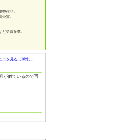
優秀作品。
賞受賞。
など受賞多数。
ューを見る（16件）
容が似ているので再