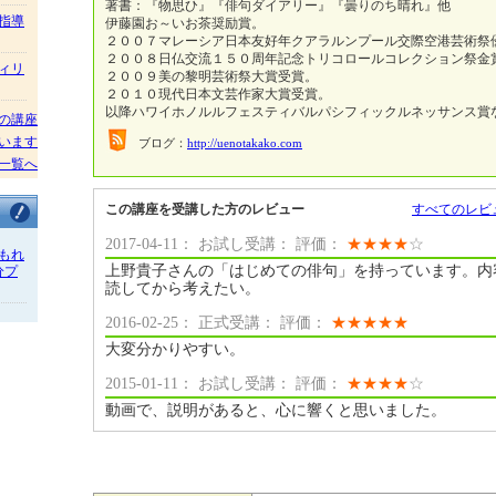
著書：『物思ひ』『俳句ダイアリー』『曇りのち晴れ』他
指導
伊藤園お～いお茶奨励賞。
２００７マレーシア日本友好年クアラルンプール交際空港芸術祭
２００８日仏交流１５０周年記念トリコロールコレクション祭金
ィリ
２００９美の黎明芸術祭大賞受賞。
２０１０現代日本文芸作家大賞受賞。
以降ハワイホノルルフェスティバルパシフィックルネッサンス賞
の講座
います
ブログ：
http://uenotakako.com
一覧へ
この講座を受講した方のレビュー
すべてのレビ
2017-04-11： お試し受講： 評価：
★
★
★
★
☆
もれ
上野貴子さんの「はじめての俳句」を持っています。内
分プ
読してから考えたい。
2016-02-25： 正式受講： 評価：
★
★
★
★
★
大変分かりやすい。
2015-01-11： お試し受講： 評価：
★
★
★
★
☆
動画で、説明があると、心に響くと思いました。