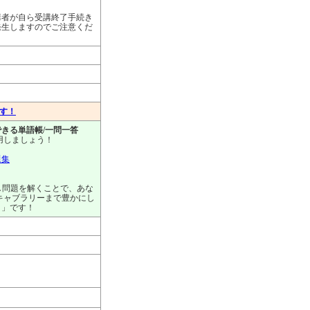
講者が自ら受講終了手続き
発生しますのでご注意くだ
ます！
きる単語帳/一問一答
用しましょう！
題集
し問題を解くことで、あな
キャブラリーまで豊かにし
リ」です！