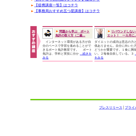
【提携講座一覧】はコチラ
【事務局おすすめ五つ星講座】はコチラ
問題から学ぶ ボート
リバウンドしない
免許の取り方（二級...
エット！ 一カ月に..
インターネット環境がある方が自
ダイエットの成功は意志の力
分のペースで学習を進めることがで
係ありません。自分に向いた
きるボート免許教室です。 ボート
どうかが重要です。１食に興
免許は、学科と実技に分か
...続きを
い。２毎食自炊している。３
みる
をみる
プレスリリース
│
プライ