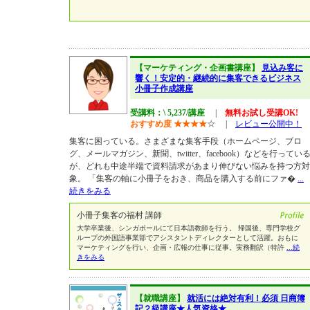
【マーケティング・企画書講座】
見込み客に
響く！安定的・継続的に集客できるビジネス
小冊子作成講座
受講料：\ 5,237/講座
|
無料お試し受講OK!
おすすめ度
★
★
★
★
☆
|
レビュー公開中！
集客に困っている。さまざまな集客手段（ホームページ、ブロ
グ、メールマガジン、新聞、twitter、facebook）などを行ってい
が、どれも中途半端で資料請求があまり伸びない悩みを持つ方対
象。 「集客の軸に小冊子をおき、商品を購入する前にファ�
...
続きをみる
小冊子集客の福村 講師
大学卒業後、シンガポールにて日本語教師を行う。 帰国後、専門学校グ
ループの外国語事業部でアシスタントディレクターとして活躍。おもに
マーケティングを行い、企画・広報の仕事に従事。実務翻訳（特許
...続
きをみる
【就職講座】
就活には絶対有利！必須 日商簿
記２級講座★人気資格★