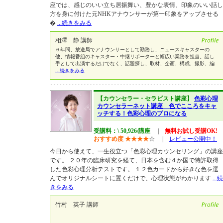
座では、感じのいい立ち居振舞い、豊かな表情、印象のいい話し
方を身に付けた元NHKアナウンサーが第一印象をアップさせる
�
...続きをみる
相澤 静 講師
６年間、放送局でアナウンサーとして勤務し、ニュースキャスターの
他、情報番組のキャスター・中継リポーターと幅広い業務を担当。話し
手として出演するだけでなく、話題探し、取材、企画、構成、撮影、編
...続きをみる
【カウンセラー・セラピスト講座】
色彩心理
カウンセラーネット講座 色でこころをキャ
ッチする！色彩心理のプロになる
受講料：\ 50,926/講座
|
無料お試し受講OK!
おすすめ度
★
★
★
★
☆
|
レビュー公開中！
今日から使えて、一生役立つ「色彩心理カウンセリング」の講座
です。 ２０年の臨床研究を経て、日本を含む４か国で特許取得
した色彩心理分析テストです。 １２色カードから好きな色を選
んでオリジナルシートに置くだけで、心理状態がわかります
...続
きをみる
竹村 英子 講師