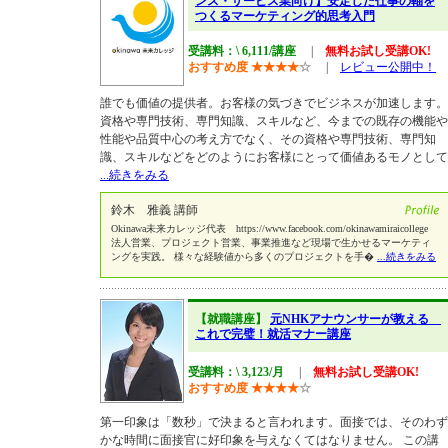
ンス・サービス業向け】安定した仕事の軸を
つくるマーケティング的思考入門
受講料：\ 6,111/講座
|
無料お試し受講OK!
おすすめ度
★
★
★
★
☆
|
レビュー公開中！
誰でも価値の提供者。お客様の気づきでビジネスが加速します。
資格や専門技術、専門知識、スキルなど、今までの既存の機能や
性能や品質中心の考え方でなく、その資格や専門技術、専門知
識、スキルなどをどのようにお客様にとって価値あるモノとして
...続きをみる
鈴木 雅義 講師
Okinawa未来カレッジ代表 https://www.facebook.com/okinawamiraicollege
法人営業、プロジェクト営業、事業推進など現場で生かせるマーケティ
ングを実践。 様々な経験値から多くのプロジェクトを手�
...続きをみる
【就職講座】
元NHKアナウンサーが教える
これで完璧！就活マナー講座
受講料：\ 3,123/月
|
無料お試し受講OK!
おすすめ度
★
★
★
★
☆
第一印象は「数秒」で決まると言われます。面接では、そのわず
かな時間に面接官に好印象を与えなくてはなりません。 この講