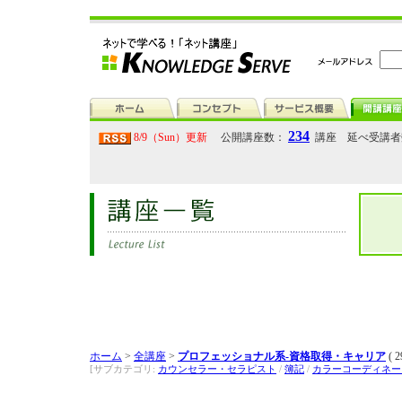
234
8/9（Sun）更新
公開講座数：
講座 延べ受講
ホーム
>
全講座
>
プロフェッショナル系-資格取得・キャリア
( 2
[サブカテゴリ:
カウンセラー・セラピスト
/
簿記
/
カラーコーディネー