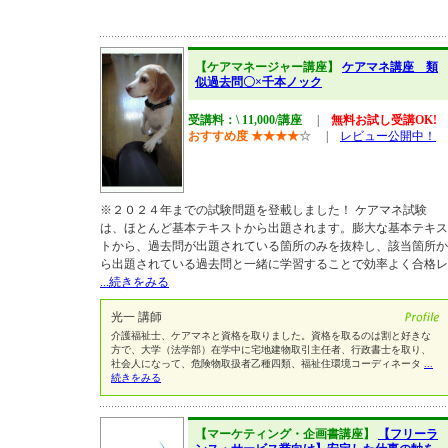
【ケアマネージャー講座】
ケアマネ講座 類
似過去問〇×千本ノック
受講料：\ 11,000/講座
|
無料お試し受講OK!
おすすめ度
★
★
★
★
☆
|
レビュー公開中！
※２０２４年までの試験問題を登載しました！ ケアマネ試験
は、ほとんど基本テキストから出題されます。膨大な基本テキス
トから、過去問が出題されている箇所のみを抜粋し、該当箇所か
ら出題されている過去問と一緒に学習することで効率よく合格レ
...続きをみる
光一 講師
介護福祉士、ケアマネと資格を取りました。資格を取るのは割と好きな
方で、大学（法学部）在学中に宅地建物取引主任者、行政書士を取り、
社会人になって、危険物取扱者乙種四類、福祉住環境コーディネータ
...
続きをみる
【マーケティング・企画書講座】
【フリーラ