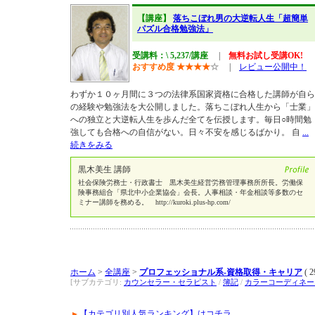
【講座】
落ちこぼれ男の大逆転人生「超簡単
パズル合格勉強法」
受講料：\ 5,237/講座
|
無料お試し受講OK!
おすすめ度
★
★
★
★
☆
|
レビュー公開中！
わずか１０ヶ月間に３つの法律系国家資格に合格した講師が自ら
の経験や勉強法を大公開しました。落ちこぼれ人生から「士業」
への独立と大逆転人生を歩んだ全てを伝授します。毎日○時間勉
強しても合格への自信がない。日々不安を感じるばかり。 自
...
続きをみる
黒木美生 講師
社会保険労務士・行政書士 黒木美生経営労務管理事務所所長。労働保
険事務組合「県北中小企業協会」会長。人事相談・年金相談等多数のセ
ミナー講師を務める。 http://kuroki.plus-hp.com/
ホーム
>
全講座
>
プロフェッショナル系-資格取得・キャリア
( 2
[サブカテゴリ:
カウンセラー・セラピスト
/
簿記
/
カラーコーディネー
【カテゴリ別人気ランキング】はコチラ