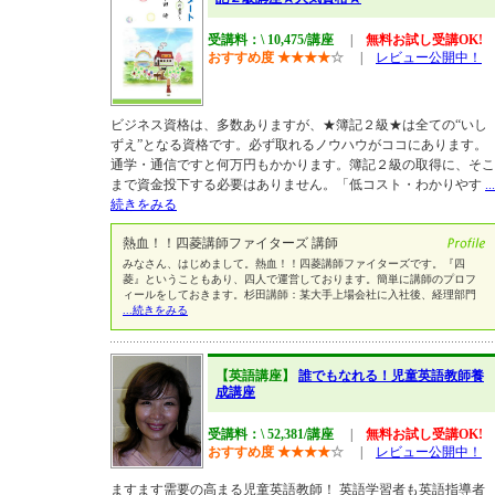
受講料：\ 10,475/講座
|
無料お試し受講OK!
おすすめ度
★
★
★
★
☆
|
レビュー公開中！
ビジネス資格は、多数ありますが、★簿記２級★は全ての“いし
ずえ”となる資格です。必ず取れるノウハウがココにあります。
通学・通信ですと何万円もかかります。簿記２級の取得に、そこ
まで資金投下する必要はありません。「低コスト・わかりやす
...
続きをみる
熱血！！四菱講師ファイターズ 講師
みなさん、はじめまして。熱血！！四菱講師ファイターズです。『四
菱』ということもあり、四人で運営しております。簡単に講師のプロフ
ィールをしておきます。杉田講師：某大手上場会社に入社後、経理部門
...続きをみる
【英語講座】
誰でもなれる！児童英語教師養
成講座
受講料：\ 52,381/講座
|
無料お試し受講OK!
おすすめ度
★
★
★
★
☆
|
レビュー公開中！
ますます需要の高まる児童英語教師！ 英語学習者も英語指導者