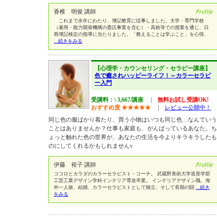
香椎 明俊 講師
これまで永年にわたり、簿記教育に従事しました。大学・専門学校
（雇用・能力開発機構の委託事業を含む）・高校等での授業を通じ、日
商簿記検定の指導に当たりました。「教えることは学ぶこと」を心得、
...続きをみる
【心理学・カウンセリング・セラピー講座】
色で癒されハッピーライフ！～カラーセラピ
ー入門
受講料：\ 3,667/講座
|
無料お試し受講OK!
おすすめ度
★
★
★
★
★
|
レビュー公開中！
同じ色の服ばかり着たり、買う小物はいつも同じ色…なんていう
ことはありませんか？仕事も家庭も、がんばっているあなた。ち
ょっと触れた色の世界が、あなたの生活を今よりキラキラしたも
のにしてくれるかもしれませんv
伊藤 裕子 講師
ココロとカラダのカラーセラピスト・コーチ。 武蔵野美術大学造形学部
工芸工業デザイン学科インテリア専攻卒業。 インテリアデザイン職、海
外一人旅、結婚、カラーセラピストとして独立、そして長期の闘
...続き
をみる