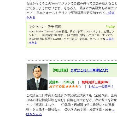
も目からうろこのYokoマジックで自信を持って英語を教えるこ
ができるようになります。もちろん、受講者の英語力も確実にア
ップ！ 日本とオーストラリアで英語指導法研究30年のベ
...続き
をみる
マクマホン 洋子 講師
Amea Teacher Training College校長。子ども教育コンサルタント、心理カウ
ンセラー。英語指導法研究家。日豪で教育に携わって３０年。すべての
教育の原点に共通するAmeaメソッド開発・提唱者。オーストラ�
...続き
をみる
【簿記講座】
まずはこれ！日商簿記入門
受講料：\ 2,095/月
|
無料お試し受講OK!
おすすめ度
★
★
★
★
☆
|
レビュー公開中！
この講座は日本商工会議所の簿記検定試験３級（全経３級、全商
３級の簿記検定試験を含む）合格を目指すなど、次の方々を対象
として開講しました。 ①就職・再就職（特に経理などの事務
職）を目指す一般社会人 ②大学の商学部・経営学部・経�
...
続きをみる