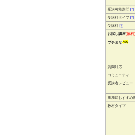
受講可能期間
[?]
受講料タイプ
[?]
受講料
[?]
お試し講座
[無料
プチまな
質問対応
コミュニティ
受講者レビュー
事務局おすすめ
教材タイプ