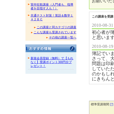
お願いいた
実作狂歌講座（入門者も、指導
者を目指す人も！）
共通テスト対策！英語＆数学１
この講座を受講
Ａ２ＢＣ
2010-08
この講座と同カテゴリの講座
初心者が
こんな講座も受講されています
と思いま
その他の講座一覧へ
2010-08
簿記でい
さって、
新規会員登録（無料）で【もれ
なく】受講ポイント300円分プ
問題は印刷
レゼント！
していた
のかもし
にきちんと
標準受講期間
[?]