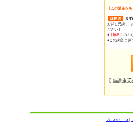
【この講座をち
まず
お試し受講 、ぷ
ださい！
●
【無料】
のぷ
●この講座は 
【 当講座受講
プレスリリース
│