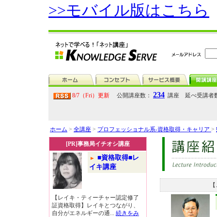
>>モバイル版はこちら
234
8/7（Fri）更新
公開講座数：
講座 延べ受講者
ホーム
>
全講座
>
プロフェッショナル系-資格取得・キャリア
>
[PR]事務局イチオシ講座
■資格取得■レ
イキ講座
【
【レイキ・ティーチャー認定修了
証資格取得】レイキとつながり、
自分がエネルギーの通...
続きをみ