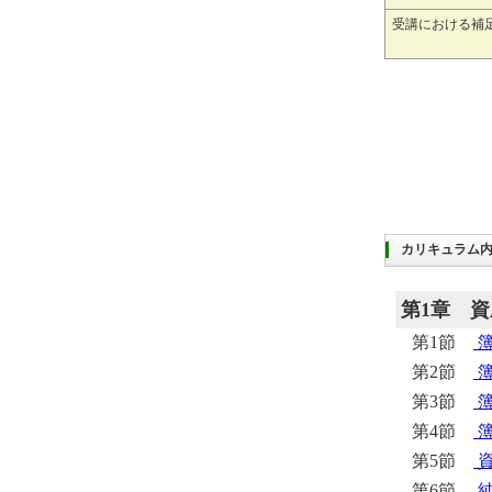
受講における補
カリキュラム
第1章
資
第1節
第2節
簿
第3節
第4節
簿
第5節
第6節
純