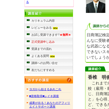
る
カリキュラム内容
レビューをみる
日商簿記検
お試し受講できます!!
★
無料
★
んなに受験
正式受講申し込み
な武器にな
受講までの流れ
できないス
よくある質問
いでしょう
講師へのお問い合せ
友だちにすすめる
香椎 明俊
これまで永
校（雇用・
ヨガから始まるあれこれ
じ、日商簿
■資格取得■レイキ講座
と」を心得
成果が出る！あなたのアフィリ
ど、できる
エイトサポート講座