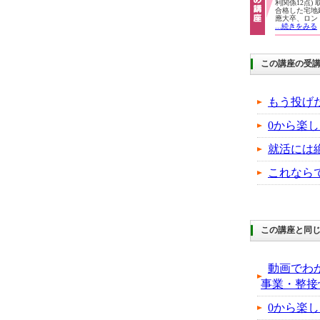
利関係12点)
合格した宅地
應大卒、ロン
...続きをみる
この講座の受
もう投げ
0から楽
就活には
これなら
この講座と同じ
動画でわ
事業・整接
0から楽