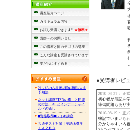
講座紹介ページ
カリキュラム内容
お試し受講できます!!
★
無料
★
講師へのお問い合せ
この講座と同カテゴリの講座
こんな講座も受講されています
友だちにすすめる
●受講者レビュー
21世紀の占星術-概論/相性/未来
予知法
2010-08-31：
初心者が簿記を
ネット講座PTSDの癒しと回復
の方法 ACとインナーチャイ
練習問題もあり
ルドの癒し
2010-08-19：
■資格取得■レイキ講座
簿記でいまいち
共通テスト対策！英語＆数学
分かりやすい内
１Ａ２ＢＣ
別にpdfファイ