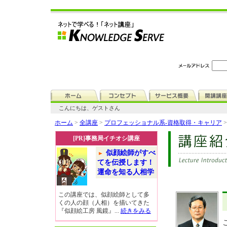
こんにちは、ゲストさん
ホーム
>
全講座
>
プロフェッショナル系-資格取得・キャリア
[PR]事務局イチオシ講座
似顔絵師がすべ
てを伝授します！
運命を知る人相学
この講座では、似顔絵師として多
くの人の顔（人相）を描いてきた
『似顔絵工房 風鏡』...
続きをみる