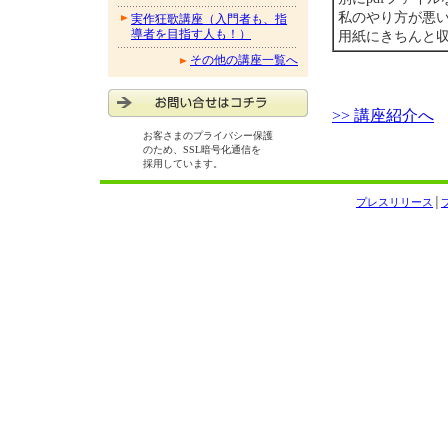
私のやり方が悪
実作狂歌講座（入門者も、指
導者を目指す人も！）
用紙にきちんと収ま
その他の講座一覧へ
>> 講座紹介へ
お客さまのプライバシー保護
のため、SSL暗号化通信を
採用しています。
プレスリリース
│