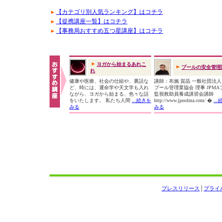
【カテゴリ別人気ランキング】はコチラ
【提携講座一覧】はコチラ
【事務局おすすめ五つ星講座】はコチラ
ヨガから始まるあれこ
プールの安全管理
れ
健康や医療、社会の仕組や、裏話な
講師：布施 賀晶 一般社団法
ど、時には、運命学や天文学も入れ
プール管理業協会 理事 JPMA
ながら、ヨガから始まる、色々な話
監視救助員養成講習会講師
をいたします。 私たち人間
...続きを
http://www.jpoolma.com/ �
..
みる
みる
プレスリリース
│
プライ