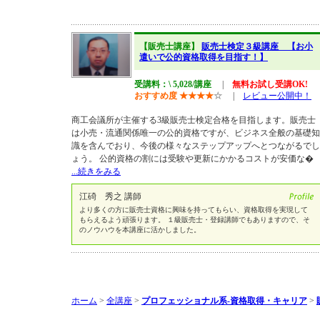
【販売士講座】
販売士検定３級講座 【お小
遣いで公的資格取得を目指す！】
受講料：\ 5,028/講座
|
無料お試し受講OK!
おすすめ度
★
★
★
★
☆
|
レビュー公開中！
商工会議所が主催する3級販売士検定合格を目指します。販売士
は小売・流通関係唯一の公的資格ですが、ビジネス全般の基礎知
識を含んでおり、今後の様々なステップアップへとつながるでし
ょう。 公的資格の割には受験や更新にかかるコストが安価な�
...続きをみる
江碕 秀之 講師
より多くの方に販売士資格に興味を持ってもらい、資格取得を実現して
もらえるよう頑張ります。 １級販売士・登録講師でもありますので、そ
のノウハウを本講座に活かしました。
ホーム
>
全講座
>
プロフェッショナル系-資格取得・キャリア
>