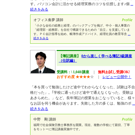
す。パソコン会計に活かせる経理実務のコツを伝授します♪個
...
続きをみる
オフィス奏夢 講師
「小さな会社の総務と経理」のバックアップを掲げ、中小・個人事業の
「経理部・総務部」を自社で構築できるための「自立」を支援していま
す。ＰＣ会計指導を始め、帳簿作成アドバイス、経理社員の教育等含
...
続きをみる
【簿記講座】
0から楽しく学べる簿記3級講座
（仕訳編）
受講料：\ 1,048/講座
|
無料お試し受講OK!
おすすめ度
★
★
★
★
☆
|
レビュー公開中！
「本を買って勉強したけど途中でわからなくなった、試験は不合
格だった」。｢学校に通ったけど途中で通えなくなった、受験は
あきらめた。」など。長年簿記の授業をおこなっていると、様々
なお話を伺う機会があります。失敗した方の多くは、勉強のポ
...
続きをみる
中野 剛 講師
福岡で社会保険労務士事務所を開業。現在、複数の学校にて親切、丁寧
をモットーに簿記講義実施中です。