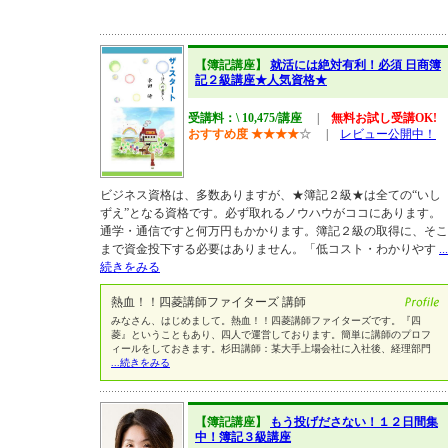
【簿記講座】
就活には絶対有利！必須 日商簿
記２級講座★人気資格★
受講料：\ 10,475/講座
|
無料お試し受講OK!
おすすめ度
★
★
★
★
☆
|
レビュー公開中！
ビジネス資格は、多数ありますが、★簿記２級★は全ての“いし
ずえ”となる資格です。必ず取れるノウハウがココにあります。
通学・通信ですと何万円もかかります。簿記２級の取得に、そこ
まで資金投下する必要はありません。「低コスト・わかりやす
...
続きをみる
熱血！！四菱講師ファイターズ 講師
みなさん、はじめまして。熱血！！四菱講師ファイターズです。『四
菱』ということもあり、四人で運営しております。簡単に講師のプロフ
ィールをしておきます。杉田講師：某大手上場会社に入社後、経理部門
...続きをみる
【簿記講座】
もう投げださない！１２日間集
中！簿記３級講座