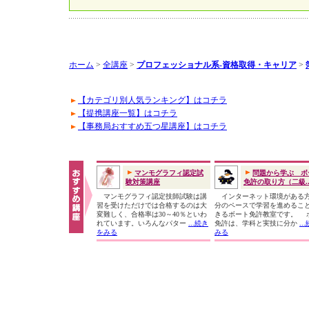
ホーム
>
全講座
>
プロフェッショナル系-資格取得・キャリア
>
【カテゴリ別人気ランキング】はコチラ
【提携講座一覧】はコチラ
【事務局おすすめ五つ星講座】はコチラ
マンモグラフィ認定試
問題から学ぶ ボ
験対策講座
免許の取り方（二級..
マンモグラフィ認定技師試験は講
インターネット環境がある
習を受けただけでは合格するのは大
分のペースで学習を進めるこ
変難しく、合格率は30～40％といわ
きるボート免許教室です。 
れています。いろんなパター
...続き
免許は、学科と実技に分か
..
をみる
みる