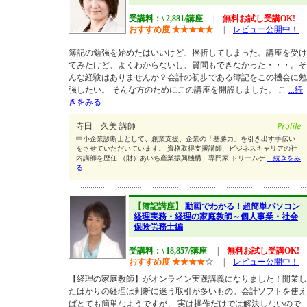
受講料：\ 2,881/講座
|
無料お試し受講OK!
おすすめ度
★
★
★
★
★
|
レビュー公開中！
簿記の勉強を始めたはいいけど、挫折してしまった。講座を受け
てみたけど、よくわからないし、質問もできなかった・・・。そ
んな経験はありませんか？会計の初歩である簿記をこの機会に勉
強したい。 そんな方のためにこの講座を開設しました。 こ
...続
きをみる
寺田 久美 講師
中小企業診断士として、創業支援、企業の「基勝力」を引き出す手伝い
をさせていただいています。 資格取得支援講師、ビジネスキャリアの社
内講師を歴任 （財）あいち産業振興機構 専門家 ドリームゲ
...続きをみ
る
【簿記講座】
動画でわかる！超簡単パソコン
経理実務・経理の家庭教師～個人事業・社会
保険労務士編
受講料：\ 18,857/講座
|
無料お試し受講OK!
おすすめ度
★
★
★
★
☆
|
レビュー公開中！
【経理の家庭教師】がオンライン実践講義になりました！開業し
たばかりの経理は判断に迷う取引が多いもの。会計ソフトを使え
ばとても簡単なようですが、 実は操作だけでは解決しないので