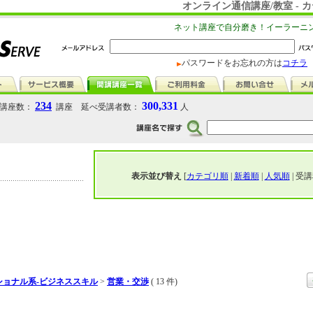
オンライン通信講座/教室 -
ネット講座で自分磨き！イーラーニ
パスワードをお忘れの方は
コチラ
234
300,331
講座数：
講座 延べ受講者数：
人
表示並び替え
[
カテゴリ順
|
新着順
|
人気順
| 受講
ショナル系-ビジネススキル
>
営業・交渉
( 13 件)