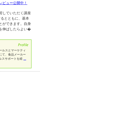
レビュー公開中！
習していただく講座
するとともに、基本
とができます。自身
を伸ばしたらよい�
ールスとマーケティ
にて、食品メーカー
ールスサポートを経
...