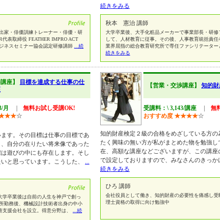
続きをみる
秋本 憲治 講師
演出家・俳優訓練トレーナー・俳優・研
大学卒業後、大手化粧品メーカーで事業部長・研修
代表取締役 FEATHER IMPRO ACT
して、人材教育に従事。その後、人事教育統括責任
日本ビジネスセミナー協会認定研修講師
...続
業界屈指の総合教育研究所で専任ファシリテーター
続きをみる
渉講座】
目標を達成する仕事の仕
【営業・交渉講座】
知的財
座
3/月
|
無料お試し受講OK!
受講料：\ 3,143/講座
|
無
★
★
★
☆
おすすめ度
★
★
★
★
☆
知的財産検定２級の合格をめざしている方の
ます。その目標は仕事の目標であ
たく興味の無い方が私がまとめた物を勉強し
り、自分の在りたい将来像であった
在、高額な講座などございますが、この講座
標は遊びの中にも存在します。そし
で設定しておりますので、みなさんのきっか
たいと思っています。こうした、
...
続きをみる
ひろ 講師
会社役員として働き、知的財産の必要性を痛感し受
学卒業後は自前の人生を神戸で創っ
理士資格の取得に向け勉強中
所勤務後、機械設計技術者出身の中小
善支援会社を設立。得意分野は、
...続