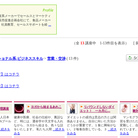
資系メーカーでセールスとマーケティ
販売促進企画会社にて、食品メーカー
発、社員教育、セールスサポートを経
...
（全
13
講座中 1-13件目を表示） [ 前
ショナル系-ビジネススキル
>
営業・交渉
( 13 件)
グ】はコチラ
座】はコチラ
ヨガから始まるあれこ
リバウンドしないダイ
理講座
れ
エット！ 一カ月に...
験
法人日本
健康や医療、社会の仕組や、裏話な
ダイエットの成功は意志の力とは関
マンモグラ
MAプール
ど、時には、運命学や天文学も入れ
係ありません。自分に向いた方法か
習を受けた
師
ながら、ヨガから始まる、色々な話
どうかが重要です。１食に興味がな
変難しく、合
...続きを
をいたします。 私たち人間
...続きを
い。２毎食自炊している。３
...続き
れています
みる
をみる
をみる