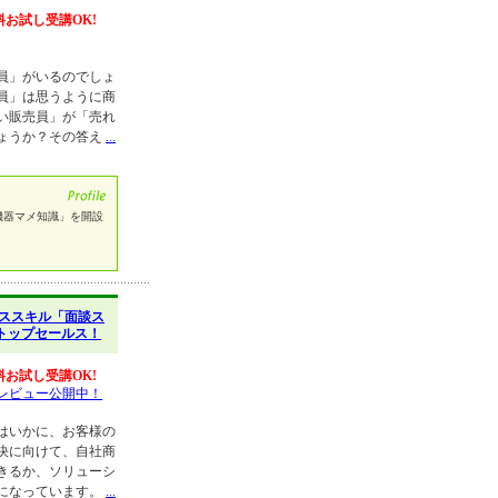
料お試し受講OK!
員」がいるのでしょ
員」は思うように商
い販売員」が「売れ
ょうか？その答え
...
機器マメ知識」を開設
ススキル「面談ス
トップセールス！
料お試し受講OK!
レビュー公開中！
はいかに、お客様の
決に向けて、自社商
きるか、ソリューシ
になっています。
...