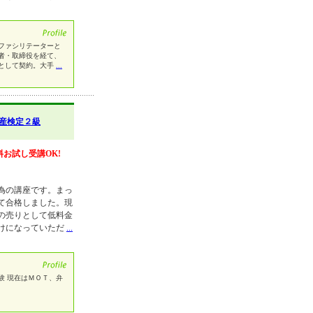
ファシリテーターと
者・取締役を経て、
として契約。大手
...
産検定２級
料お試し受講OK!
為の講座です。まっ
て合格しました。現
の売りとして低料金
けになっていただ
...
験 現在はＭＯＴ、弁