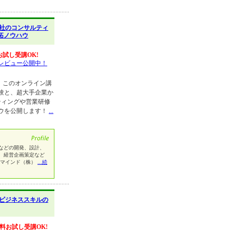
社のコンサルティ
拓ノウハウ
お試し受講OK!
レビュー公開中！
 このオンライン講
験と、超大手企業か
ティングや営業研修
ウを公開します！
...
などの開発、設計、
、経営企画策定など
ズマインド（株）
...続
ビジネススキルの
料お試し受講OK!