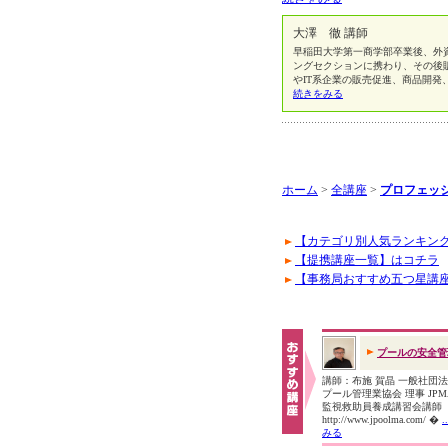
大澤 徹 講師
早稲田大学第一商学部卒業後、外
ングセクションに携わり、その後
やIT系企業の販売促進、商品開
続きをみる
ホーム
>
全講座
>
プロフェッ
【カテゴリ別人気ランキン
【提携講座一覧】はコチラ
【事務局おすすめ五つ星講
プールの安全管
講師：布施 賀晶 一般社団
プール管理業協会 理事 JP
監視救助員養成講習会講
http://www.jpoolma.com/ �
みる