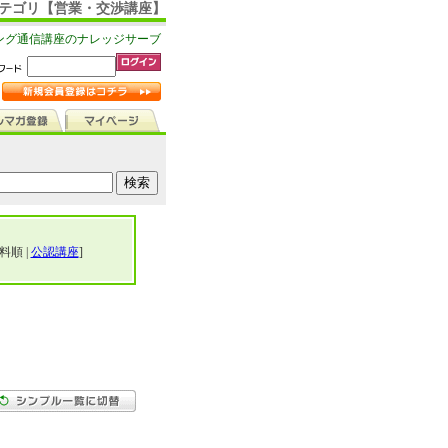
 カテゴリ【営業・交渉講座】
ング通信講座のナレッジサーブ
料順 |
公認講座
]