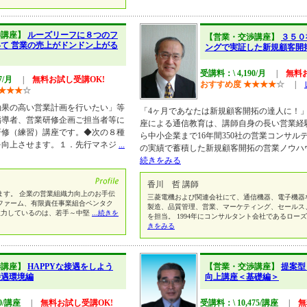
渉講座】
ルーズリーフに８つのフ
【営業・交渉講座】
３５０
て 営業の売上がドンドン上がる
ングで実証した新規顧客開
受講料：\ 4,190/月
|
無料
7/月
|
無料お試し受講OK!
おすすめ度
★
★
★
★
☆
|
★
★
★
☆
効果の高い営業計画を行いたい」等
「4ヶ月であなたは新規顧客開拓の達人に！」
指導者、営業研修企画ご担当者等に
座による通信教育は、講師自身の長い営業経
研修（練習）講座です。◆次の８種
ら中小企業まで16年間350社の営業コンサル
を向上させます。１．先行マネジ
...
の実績で蓄積した新規顧客開拓の営業ノウハ
続きをみる
香川 哲 講師
ます。 企業の営業組織力向上のお手伝
三菱電機および関連会社にて、通信機器、電子機器
ファーム、有限責任事業組合ペンタク
製造、品質管理、営業、マーケティング、セールス
注力しているのは、若手～中堅
...続きを
を担当。 1994年にコンサルタント会社であるロー
きをみる
渉講座】
HAPPYな接遇をしよう
【営業・交渉講座】
提案型
接遇環境編
向上講座＜基礎編＞
10/講座
|
無料お試し受講OK!
受講料：\ 10,475/講座
|
無