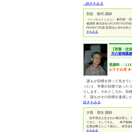
...続きをみる
別役 慎司 講師
（べっちゃくしんじ） 劇作家・
修講師 株式会社ASCEND FEATHER
PROJECT代表 財団法人JBS
きをみる
【営業・交
方の習得講
受講料：\ 3,14
おすすめ度
★
誰もが目標を持って生きてい
ったり、学業の目標であった
りします。それどころか、目
て、誰もがその目標を達成し
続きをみる
大島 啓生 講師
岩手県北上生まれの東京育ち。大
てきた。そして今も。 神戸製鋼
企業診断士として独立し、経営改
きをみる