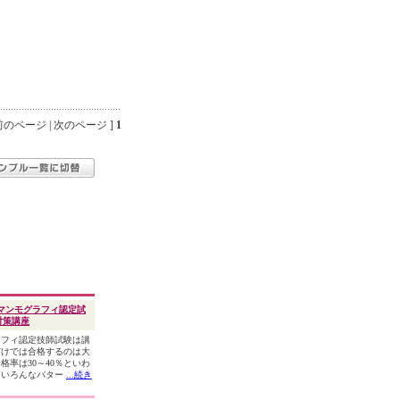
のページ | 次のページ ]
1
マンモグラフィ認定試
対策講座
フィ認定技師試験は講
だけでは合格するのは大
格率は30～40％といわ
。いろんなパター
...続き