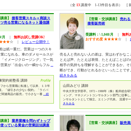
（全
13
講座中 1-13件目を表示） [ 前
渉講座】
接客営業スキル＋商談ス
【営業・交渉講座】
売れる
トツ売る営業になるネット通信講
接客販売術
受講料：\ 1,048/月
|
無料
9/月
|
無料お試し受講OK!
おすすめ度
★
★
★
★
☆
|
★
★
★
☆
|
レビュー公開中！
差は紙一重だ。営業は一つのスキ
営業になれる。車のダメセールスが
売る人と売れない人の差は、実はわずかなこ
」「イメージクロージング」で一気
とえば声、たとえば表情、たとえばことばの
棟営業が「出会いの一瞬からフル
...
相手の気持ちを理解することができるか。そ
断ができ、行動がとれるかといったことです
続きをみる
0棟契約術塾長 講師
山田みどり 講師
ッフから営業職に転進して以来、１３年
破。「値引きの少ない契約」「ライバ
中央大学文学部卒。1972～1988年（株）船井総合
ど関連商品の販売」で小さな一番
...続
ィング、マネジメントコンサルタント部門に従事し、
ンサルタントとして独立。エミング代表。 流通サ
きをみる
渉講座】
業界業種を問わずトップ
【営業・交渉講座】
販売員
皆使っている黄金の営業話法講座