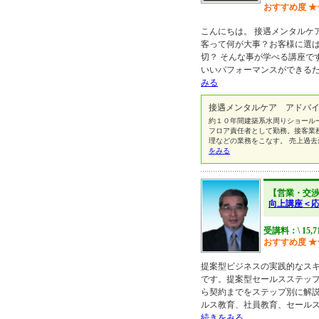
おすすめ度
★
こんにちは。 接遇メンタルケ
客って何が大事？お客様に選
切？ そんな事が学べる講座で
いいパフォーマンスができる
みる
接遇メンタルケア アドバイ
約１０年間建築系水周りショール
フロア責任者として勤務。接客業務
理などの業務をこなす。 売上過去
をみる
【営業・交
向上講座＜
受講料：\ 15,7
おすすめ度
★
提案型ビジネスの実践的なス
です。提案型セールスステッ
ら契約までをステップ別に解
ルス教育、社員教育、セール
続きをみる