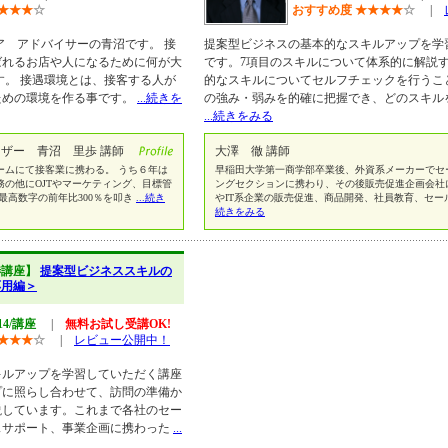
★
★
★
☆
おすすめ度
★
★
★
★
☆
|
ア アドバイサーの青沼です。 接
提案型ビジネスの基本的なスキルアップを学
ばれるお店や人になるために何が大
です。7項目のスキルについて体系的に解説
す。 接遇環境とは、接客する人が
的なスキルについてセルフチェックを行うこ
ための環境を作る事です。
...続きを
の強み・弱みを的確に把握でき、どのスキル
...続きをみる
ザー 青沼 里歩 講師
大澤 徹 講師
ームにて接客業に携わる。 うち６年は
早稲田大学第一商学部卒業後、外資系メーカーでセ
の他にOJTやマーケティング、目標管
ングセクションに携わり、その後販売促進企画会社
最高数字の前年比300％を叩き
...続き
やIT系企業の販売促進、商品開発、社員教育、セ
続きをみる
渉講座】
提案型ビジネススキルの
応用編＞
14/講座
|
無料お試し受講OK!
★
★
★
☆
|
レビュー公開中！
キルアップを学習していただく講座
プに照らし合わせて、訪問の準備か
説しています。これまで各社のセー
スサポート、事業企画に携わった
...