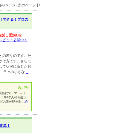
のページ | 次のページ ]
1
！できる！プロの
お試し受講OK!
レビュー公開中！
との差なのです。た
かけ方です。さらに
して状況に応じた判
。 日々の小さな
...
研究所にて、マーケテ
1989年人材育成コ
ービス業分野を主
...続
改革！