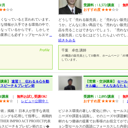
8/月
受講料：\ 1,572/講座
|
無
★
★
☆
☆
おすすめ度
★
★
★
☆
☆
しくなっていると言われています。
どうして「売れる販売員」と「売れない販売
富な情報が入手できる環境の中で、
うか。どんなに良い商品でも「売れない販売
なっているからです。 しかしそ
品を売ることはできないでしょう。「売れな
の業界にも必ずトップセールスマ
...
る販売員」になるにはどうしたらよいのでし
続きをみる
千葉 卓也 講師
AV機器の販売員として10数年、ホームページ「AV
しています。
渉講座】
速習！ 伝わる＆心を動
【営業・交渉講座】
セール
なスピーチ＆プレゼン術
キル編」 そんなあなたも
74/講座
|
無料お試し受講OK!
受講料：\ 2,095/講座
|
無
★
★
★
☆
|
レビュー公開中！
おすすめ度
★
★
★
★
☆
|
術」掲載！ 日本人が苦手な表現
ビジネス環境の著しい変化に伴い、セールス
ーニングを応用して指導し、画期的
ニーズや課題を認識し、そのニーズや課題解
R IMPRO ACT PROJECT代表
材のもつ価値の提案でお客様のお役立てがで
るスピーチ＆プレゼン術のエッ�
ョン型セールスの面談にフォーカスした内容