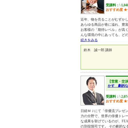
受講料：\ 1,04
おすすめ度
★
近年、物を売ることがむずか
あらゆる商品が巷に溢れ、豊
お客様の「期待レベル」が高く
んな環境の中にあっても、ど
続きをみる
鈴木 誠一郎 講師
【営業・交
かす 劇的
受講料：\ 2,0
おすすめ度
★
日経ＭＪにて「俳優流プレゼン
力の分野で、世界の俳優トレ
な成果を挙げているのが、FEATHE
の別役慎司です。 その劇的な