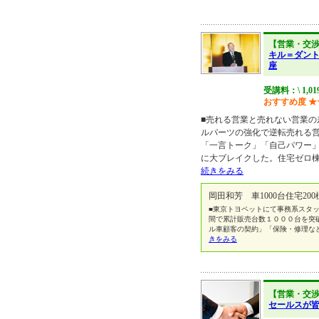
【営業・交
キル＝ダン
座
受講料：\ 1,01
おすすめ度
★
■売れる営業と売れない営業の
ルパーツの強化で逆転売れる
「一言トーク」「自己パワー
に大ブレイクした。住宅ゼロ
続きをみる
岡田和芳 車1000台住宅20
■東京トヨペットにて事務系スタ
間で累計販売台数１０００台を突
ル車顧客の契約」「保険・修理な
きをみる
【営業・交
セールスが