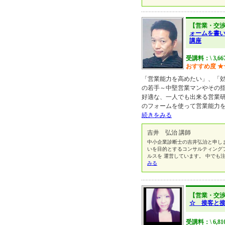
【営業・交
ォームを書い
講座
受講料：\ 3,66
おすすめ度
★
「営業能力を高めたい」、「
の若手～中堅営業マンやその
好適な、一人でも出来る営業
のフォームを使って営業能力
続きをみる
吉井 弘治 講師
中小企業診断士の吉井弘治と申し
いを目的とするコンサルティング
ルスを 運営しています。 中でも
みる
【営業・交
☆ 接客と
受講料：\ 6,8