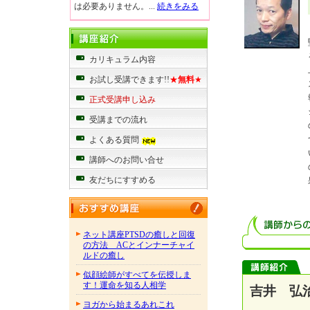
は必要ありません。...
続きをみる
カリキュラム内容
お試し受講できます!!
★
無料
★
正式受講申し込み
受講までの流れ
よくある質問
講師へのお問い合せ
友だちにすすめる
ネット講座PTSDの癒しと回復
の方法 ACとインナーチャイ
ルドの癒し
似顔絵師がすべてを伝授しま
す！運命を知る人相学
吉井 弘治
ヨガから始まるあれこれ