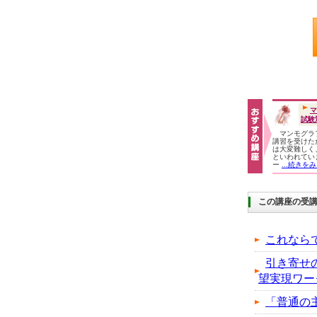
マ
試験
マンモグラ
講習を受けた
は大変難しく、
といわれてい
ー
...続きを
この講座の受
これなら
引き寄せ
望実現ワー
「普通の