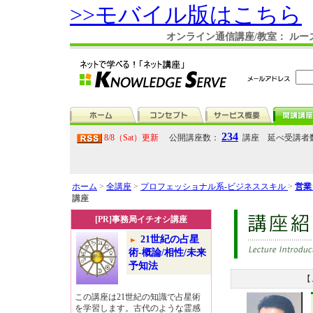
>>モバイル版はこちら
オンライン通信講座/教室： ル
234
8/8（Sat）更新
公開講座数：
講座 延べ受講者
ホーム
>
全講座
>
プロフェッショナル系-ビジネススキル
>
営業
講座
[PR]事務局イチオシ講座
21世紀の占星
術-概論/相性/未来
予知法
【
この講座は21世紀の知識で占星術
を学習します。古代のような霊感