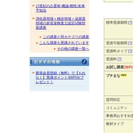
21世紀の占星術-概論/相性/未来
予知法
消化器領域＋検診領域＋泌尿器
標準受講期間
[?]
領域の超音波検査士認定試験対
策講座
この講座と同カテゴリの講座
こんな講座も受講されています
受講可能期間
[?]
その他の講座一覧へ
受講料タイプ
[?]
受講料
[?]
お試し講座
[無料
新規会員登録（無料）で【もれ
プチまな
なく】受講ポイント300円分プ
レゼント！
質問対応
コミュニティ
事務局おすすめ
教材タイプ