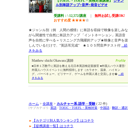
【TOEIC・TOEFL・英検対策講座】
ジャン
ル別単語アップ+音声+発音ビデオ
受講料：\ 12,572/講座
|
無料お試し受講OK!
おすすめ度
★
★
★
★
☆
★ジャンル別（例 人間の感情）に単語を収録で映像を楽しみな
がら関連性で自然に単語力アップ 「イントネーション」英語音
声を自然に学べる＝リスニング力飛躍的アップ★映像と音声を楽
しんでいるだけで、“英語耳完成“ ★１０５問音声テスト付
...続
きをみる
Matthew shichi Okawara 講師
■日米１万数千に英語を教える元日本英語検定面接官 ■外国人ハウス運営/
外国人ハウスイベントに無料招待します（カラオケ、温泉、ハイキン
グ、バーベキュー、ビリヤード、ゲームを外国人達と交流しませ�
...続
きをみる
ホーム
>
全講座
>
カルチャー系-語学・受験
( 22 件)
[サブカテゴリ:
英語
/
TOEIC・TOEFL・英検対策
/
中国語
/
翻訳・通訳
【カテゴリ別人気ランキング】はコチラ
【提携講座一覧】はコチラ