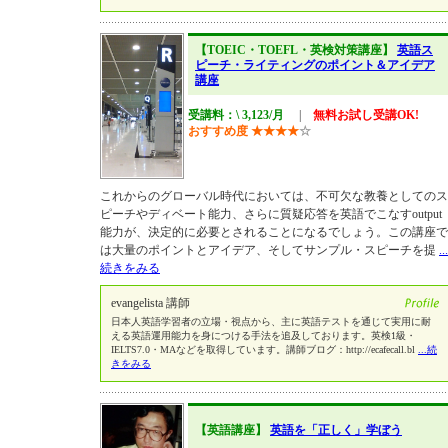
【TOEIC・TOEFL・英検対策講座】
英語ス
ピーチ・ライティングのポイント＆アイデア
講座
受講料：\ 3,123/月
|
無料お試し受講OK!
おすすめ度
★
★
★
★
☆
これからのグローバル時代においては、不可欠な教養としてのス
ピーチやディベート能力、さらに質疑応答を英語でこなすoutput
能力が、決定的に必要とされることになるでしょう。この講座で
は大量のポイントとアイデア、そしてサンプル・スピーチを提
...
続きをみる
evangelista 講師
日本人英語学習者の立場・視点から、主に英語テストを通じて実用に耐
える英語運用能力を身につける手法を追及しております。英検1級・
IELTS7.0・MAなどを取得しています。講師ブログ：http://ecafecall.bl
...続
きをみる
【英語講座】
英語を「正しく」学ぼう