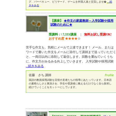
グ、バーベキュー、ビリヤード、ゲームを外国人達と交流しませ�
...続
きをみる
【講座】
★作文の家庭教師～入学試験や採用
試験のために★
受講料：\ 7,333/講座
|
無料お試し受講OK!
おすすめ度
★
★
★
★
☆
苦手な作文も、気軽にメールで上達できます！ メール、または
ワードで書いた作文をメールに添付して講師まで送っていただく
と、一両日以内に添削して返信します。回数を重ねていくうち
に、作文力がみるみる向上していきます。 入学試験や採用試験
...続きをみる
佐藤 さち 講師
国語の教員採用試験を目指す若者たちの指導にあたっています。日本語
の素晴らしさと奥深さを、学生や受講者に教えるだけでなく自ら探求し
続けていくことをモットーにしています。