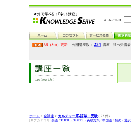
234
8/9（Sun）更新
公開講座数：
講座 延べ受講
ホーム
>
全講座
>
カルチャー系-語学・受験
( 22 件)
[サブカテゴリ:
英語
/
TOEIC・TOEFL・英検対策
/
中国語
/
翻訳・通訳