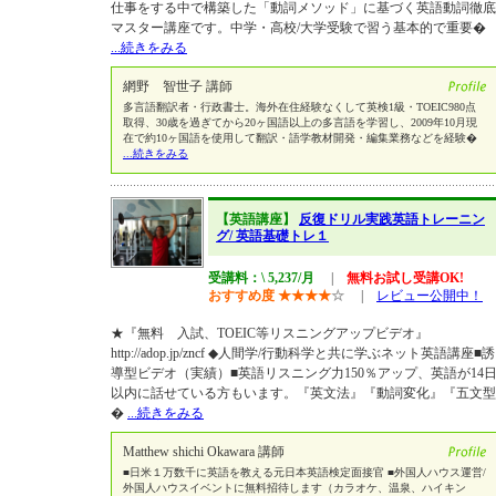
仕事をする中で構築した「動詞メソッド」に基づく英語動詞徹底
マスター講座です。中学・高校/大学受験で習う基本的で重要�
...続きをみる
網野 智世子 講師
多言語翻訳者・行政書士。海外在住経験なくして英検1級・TOEIC980点
取得、30歳を過ぎてから20ヶ国語以上の多言語を学習し、2009年10月現
在で約10ヶ国語を使用して翻訳・語学教材開発・編集業務などを経験�
...続きをみる
【英語講座】
反復ドリル実践英語トレーニン
グ/ 英語基礎トレ１
受講料：\ 5,237/月
|
無料お試し受講OK!
おすすめ度
★
★
★
★
☆
|
レビュー公開中！
★『無料 入試、TOEIC等リスニングアップビデオ』
http://adop.jp/zncf ◆人間学/行動科学と共に学ぶネット英語講座■誘
導型ビデオ（実績）■英語リスニング力150％アップ、英語が14
以内に話せている方もいます。『英文法』『動詞変化』『五文型
�
...続きをみる
Matthew shichi Okawara 講師
■日米１万数千に英語を教える元日本英語検定面接官 ■外国人ハウス運営/
外国人ハウスイベントに無料招待します（カラオケ、温泉、ハイキン