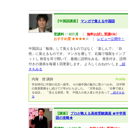
【中国語講座】
マンガで覚える中国語
受講料：\ 837/月
|
無料お試し受講OK!
おすすめ度
★
★
★
★
☆
|
レビュー公開中！
中国語は「勉強」して覚えるものではなく 「楽しんで」「自
然」に覚えるものです。 マンガを通して、右脳で場面をインプ
ットし 発音を耳で聞いて、最後に説明をみる。 発音付き、説明
付きの漫画を毎週１回更新します。 よろしくおねがいしま
...続
きをみる
内海 啓 講師
学生時代に中国の北京へ留学。 その後中国の魅力に取りつかれ、 日中間
の貿易業務をし続けて17年がたちました。 「日常会話」、「仕事で使え
る会話」、「笑える表現」等、 中国人の友人達と付き合って
...続きをみ
る
【講座】
プロが教える高校受験講座 ★中学英
語の攻略★