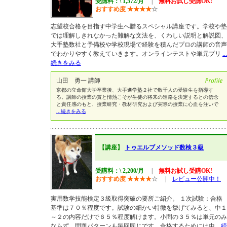
受講料：\ 1,572/月
|
無料お試し受講OK!
おすすめ度
★
★
★
★
☆
志望校合格を目指す中学生へ贈るスペシャル講座です。学校や塾
では理解しきれなかった難解な文法を、くわしい説明と解説図、
大手塾数社と予備校や学校現場で経験を積んだプロの講師の音声
でわかりやすく教えていきます。オンラインテストや単元プリ
...
続きをみる
山田 勇一 講師
京都の立命館大学卒業後、大手進学塾２社で数千人の受験生を指導す
る。講師の授業の質と情熱こそが生徒の将来の進路を決定するとの信念
と責任感のもと、授業研究・教材研究および実際の授業に心血を注いで
...続きをみる
【講座】
トゥエルブメソッド数検３級
受講料：\ 2,200/月
|
無料お試し受講OK!
おすすめ度
★
★
★
★
☆
|
レビュー公開中！
実用数学技能検定３級取得突破の要所ご紹介。 １次試験：合格
基準は７０％程度です。試験の細かい特徴を挙げてみると、中１
～２の内容だけで６５％程度解けます。小問の３５％は単元のみ
ならず、問題パターンも毎回同じです。合格するためには中
...続