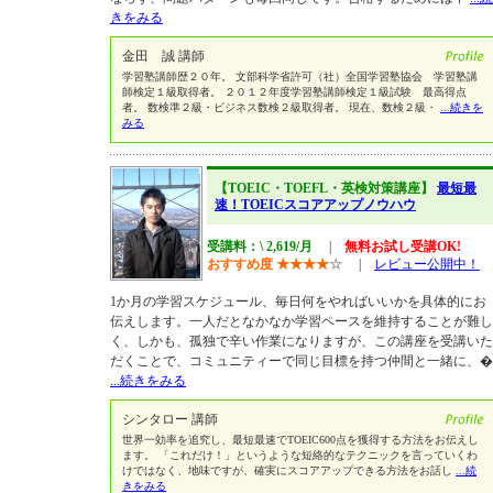
きをみる
金田 誠 講師
学習塾講師歴２０年。 文部科学省許可（社）全国学習塾協会 学習塾講
師検定１級取得者。 ２０１２年度学習塾講師検定１級試験 最高得点
者。 数検準２級・ビジネス数検２級取得者。 現在、数検２級・
...続きを
みる
【TOEIC・TOEFL・英検対策講座】
最短最
速！TOEICスコアアップノウハウ
受講料：\ 2,619/月
|
無料お試し受講OK!
おすすめ度
★
★
★
★
☆
|
レビュー公開中！
1か月の学習スケジュール、毎日何をやればいいかを具体的にお
伝えします。一人だとなかなか学習ペースを維持することが難し
く、しかも、孤独で辛い作業になりますが、この講座を受講いた
だくことで、コミュニティーで同じ目標を持つ仲間と一緒に、�
...続きをみる
シンタロー 講師
世界一効率を追究し、最短最速でTOEIC600点を獲得する方法をお伝えし
ます。 「これだけ！」というような短絡的なテクニックを言っていくわ
けではなく、地味ですが、確実にスコアアップできる方法をお話し
...続
きをみる