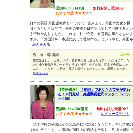
受講料：\ 3,143/月
|
無料お試し受講OK!
おすすめ度
★
★
★
☆
☆
日本の英語/外国語教育というのは、古来より、外国の文化を摂
取するという目的で、外国の書物を日本語に訳して理解するとい
う伝統がありました。これはこれで充分、有意義な事だと思いま
すが、「外国語を日本語に訳して理解する」という事と、外国�
...続きをみる
森 俊一郎 講師
東京生まれ。「五輪」の頃、貿易商の父に連れられフィリピンに2年、た
だし小学校低学年のため何も学ばず帰国。中学の頃、同上で今度はちゃ
んと「アメリカ」に行き、英語を独学するハメになる。帰国するも�
...
続きをみる
【英語講座】
「動詞」であなたの英語が変わ
る！30日完成・英語動詞徹底マスター[ベーシ
ック編]
受講料：\ 4,086/講座
|
無料お試し受講OK!
おすすめ度
★
★
★
★
☆
|
レビュー公開中！
「語学習得の秘訣はその言語の動詞に強くなること、そして動詞
を軸に学ぶこと。」講師が20以上の言語を学習し、約10ヶ国語で