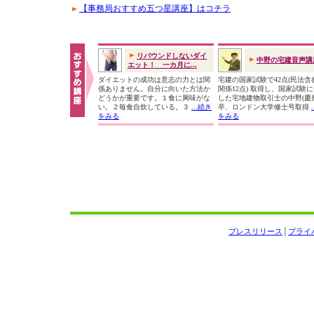
【事務局おすすめ五つ星講座】はコチラ
リバウンドしないダイ
中野の宅建音声講
エット！ 一カ月に...
ダイエットの成功は意志の力とは関
宅建の国家試験で42点(民法含
係ありません。自分に向いた方法か
関係12点) 取得し、国家試験
どうかが重要です。１食に興味がな
した宅地建物取引士の中野(慶
い。２毎食自炊している。３
...続き
卒、ロンドン大学修士号取得
をみる
をみる
プレスリリース
│
プライ