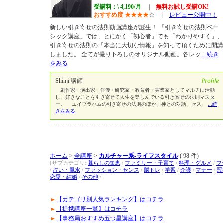
受講料：\ 4,190/月
|
無料お試し受講OK!
おすすめ度
★
★
★
★
☆
|
レビュー公開中！
新しい引き寄せの法則動画講座が誕生！ 「引き寄せの法則ベー
シック講座」では、とにかく「初心者」でも「わかりやすく」、
引き寄せの法則の「本当に大切な情報」を知って頂くために開講
しました。 全てが撮り下ろしのオリジナル動画。各レッ
...続き
をみる
Shinji 講師
劇作家・演出家・俳優・研究家・教育者・実業家としてマルチに活動
し、好きなことを引き寄せて人生を楽しんでいる引き寄せの法則マスタ
ー。 エイブラハムの引き寄せの法則のほか、神との対話、セス、
...続
きをみる
ホーム
>
全講座
>
カルチャー系-ライフスタイル
( 98 件)
[サブカテゴリ:
暮らしの知恵
/
ファミリー・子育て
/
料理・グルメ
/
フ
/
占い・風水
/
ファッション・センス
/
脳トレ
/
学習
/
介護
/
マナー
/
冠
恋愛・結婚
/
その他
/ ]
【カテゴリ別人気ランキング】はコチラ
【提携講座一覧】はコチラ
【事務局おすすめ五つ星講座】はコチラ