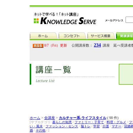
234
8/7（Fri）更新
公開講座数：
講座 延べ受講者
ホーム
>
全講座
>
カルチャー系-ライフスタイル
( 98 件)
[サブカテゴリ:
暮らしの知恵
/
ファミリー・子育て
/
料理・グルメ
/
フ
い・風水
/
ファッション・センス
/
脳トレ
/
学習
/
介護
/
マナー
/
冠婚
婚
/
その他
/ ]