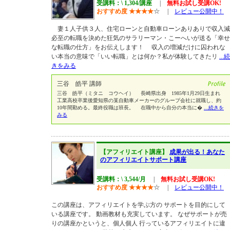
受講料：\ 1,304/講座
|
無料お試し受講OK!
おすすめ度
★
★
★
★
☆
|
レビュー公開中！
妻１人子供３人、住宅ローンと自動車ローンありありで収入減
必至の転職を決めた狂気のサラリーマン・こーへいが送る「幸せ
な転職の仕方」をお伝えします！ 収入の増減だけに囚われな
い本当の意味で「いい転職」とは何か？私が体験してきたリ
...続
きをみる
三谷 皓平 講師
三谷 皓平（ミタニ コウヘイ） 長崎県出身 1985年1月29日生まれ
工業高校卒業後愛知県の某自動車メーカーのグループ会社に就職し、約
10年間勤める。最終役職は班長。 在職中から自分の本当に�
...続きを
みる
【アフィリエイト講座】
成果が出る！あなた
のアフィリエイトサポート講座
受講料：\ 3,544/月
|
無料お試し受講OK!
おすすめ度
★
★
★
★
☆
|
レビュー公開中！
この講座は、アフィリエイトを学ぶ方の サポートを目的にして
いる講座です。 動画教材も充実しています。 なぜサポートが売
りの講座かというと、個人個人 行っているアフィリエイトに違