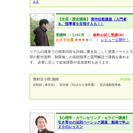
みる
【文芸・歴史講座】
実作狂歌講座（入門者
も、指導者を目指す人も！）
受講料：\ 3,143/月
|
無料お試し受講OK!
おすすめ度
★
★
★
★
☆
|
レビュー公開中！
リアルの講座での授業内容を詳細に書き起こした授業ノートと大
部の配付資料、制限無しの添削指導と質問解説で講義を進めま
す。 必要に応じて追加課題や追加資料もあります。
青村豆十郎 講師
狂歌師（青豆流）、回文師（Theさかさ座所属）、言語遊戯指導者。
【心理学・カウンセリング・セラピー講座】
引き寄せの法則ベーシック講座 動画で学ぶ
２０のレッスン