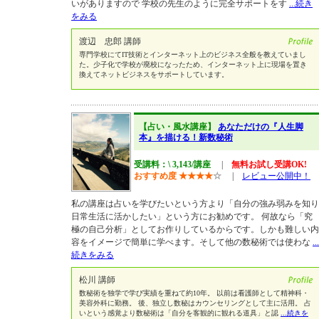
いがありますので 学校の先生のように完全サポートをす
...続き
をみる
渡辺 忠郎 講師
専門学校にてIT技術とインターネット上のビジネス全般を教えていまし
た。少子化で学校が廃校になったため、インターネット上に現場を置き
換えてネットビジネスをサポートしています。
【占い・風水講座】
あなただけの『人生脚
本』を描ける！新数秘術
受講料：\ 3,143/講座
|
無料お試し受講OK!
おすすめ度
★
★
★
★
☆
|
レビュー公開中！
私の講座は占いを学びたいという方より「自分の強み弱みを知り
日常生活に活かしたい」という方にお勧めです。 何故なら「究
極の自己分析」としてお作りしているからです。しかも難しい内
容をイメージで簡単に学べます。そして他の数秘術では使わな
...
続きをみる
松川 講師
数秘術を独学で学び実績を重ねて約10年。 以前は看護師として精神科・
美容外科に勤務。 後、独立し数秘はカウンセリングとして主に活用。 占
いという感覚より数秘術は「自分を客観的に観れる道具」と認
...続きを