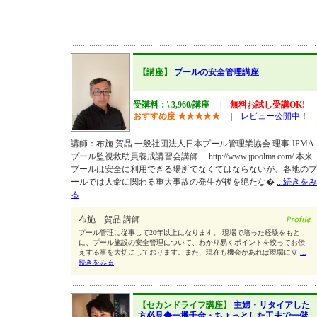
【講座】
プールの安全管理講座
受講料：\ 3,960/講座
|
無料お試し受講OK!
おすすめ度
★
★
★
★
★
|
レビュー公開中！
講師：布施 賀晶 一般社団法人日本プール管理業協会 理事 JPMA
プール監視救助員養成講習会講師 http://www.jpoolma.com/ 本来
プールは安全に利用できる場所でなくてはならないが、各地のプ
ールでは人命に関わる重大事故の発生が後を絶たな�
...続きをみ
る
布施 賀晶 講師
プール管理に従事して20年以上になります。 現場で培った経験をもと
に、プール施設の安全管理について、わかり易くポイントを絞ってお伝
えする事を大切にしております。また、現在も機会があれば現場に立
...
続きをみる
【セカンドライフ講座】
主婦・リタイアした
方必見◆一攫千金・ちょっとした工夫で一儲