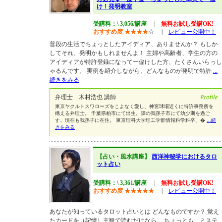
け！発明教室
受講料：\ 3,056/講座
|
無料お試し受講OK!
おすすめ度
★
★
★
★
☆
|
レビュー公開中！
普段の生活でちょっとしたアイディア、ありませんか？ もしか
してそれ、発明かもしれませんよ！ 主婦や高齢者、学生の方の
アイディアが特許登録になって一儲けした方、たくさんいらっし
ゃるんです。 実例を紹介しながら、どんなものが発明で特許
...
続きをみる
弁理士 木村浩也 講師
東京ヤクルトスワローズをこよなく愛し、神宮球場近くに特許事務所を
構える弁理士。 千葉県柏市にて出生。隣の我孫子市にて幼少期を過ご
す。現在も我孫子に在住。 東京理科大学理工学部情報科学科卒、�
...続
きをみる
【占い・風水講座】
西洋神秘学におけるタロ
ット占い
受講料：\ 3,361/講座
|
無料お試し受講OK!
おすすめ度
★
★
★
★
★
|
レビュー公開中！
あなたが知っているタロット占いとは どんなものですか？ 覚え
たカードを（記憶）主観で読むだけなら。 ちょっとも、ミステ