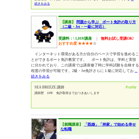
続きをみる
【講座】
問題から学ぶ ボート免許の取り方
（二級・Jet・一級に対応）
受講料：\ 1,019/講座
|
無料お試し受講OK!
おすすめ度
★
★
★
★
☆
インターネット環境がある方が自分のペースで学習を進めるこ
とができるボート免許教室です。 ボート免許は、学科と実技
に分かれており、この講座では講座修了時に学科試験を合格する
程度の学習が可能です。2級・Jet免許さらに１級に対応してお
...
続きをみる
SEA BREEZE 講師
講師歴 10年 免許取得までおつきあいします
【就職講座】
「既婚」「持家」で始める幸せ
な転職