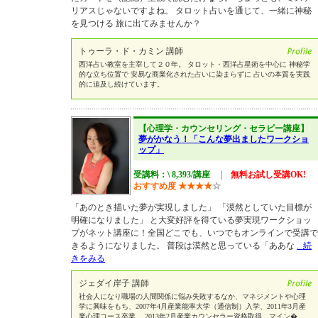
リアスじゃないですよね。 タロット占いを通じて、一緒に神秘
を見つける 旅に出てみませんか？
トゥーラ・ド・カミン 講師
西洋占い教室を主宰して２０年。 タロット・西洋占星術を中心に 神秘学
的な立ち位置で 安易な商業化された占いに染まらずに 占いの本質を実践
的に追及し続けています。
【心理学・カウンセリング・セラピー講座】
夢がかなう！「こんな夢出ましたワークショ
ップ」
受講料：\ 8,393/講座
|
無料お試し受講OK!
おすすめ度
★
★
★
★
☆
「あのとき描いた夢が実現しました」 「漠然としていた目標が
明確になりました」 と大変好評を得ている夢実現ワークショッ
プがネット講座に！全国どこでも、いつでもオンラインで受講で
きるようになりました。 普段は漠然と思っている「ああな
...続
きをみる
ジェダイ岸子 講師
社会人になり職場の人間関係に悩み失敗するなか、マネジメントや心理
学に興味をもち、2007年4月産業能率大学（通信制）入学、2011年3月産
業心理コース卒業。 2013年2月産業カウンセラー資格取得。マイン�
...