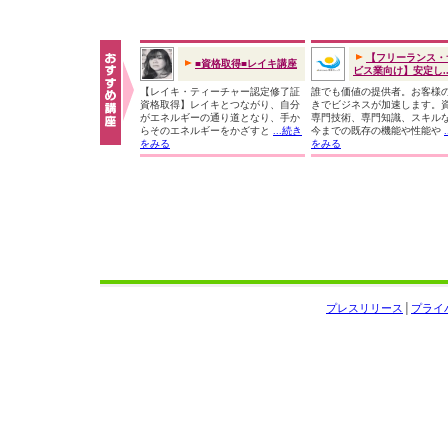
【フリーランス・
■資格取得■レイキ講座
ビス業向け】安定し..
【レイキ・ティーチャー認定修了証
誰でも価値の提供者。お客様
資格取得】レイキとつながり、自分
きでビジネスが加速します。
がエネルギーの通り道となり、手か
専門技術、専門知識、スキル
らそのエネルギーをかざすと
...続き
今までの既存の機能や性能や
をみる
をみる
プレスリリース
│
プライ