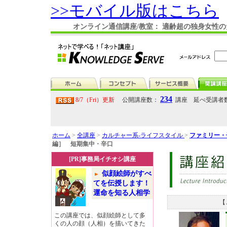
>>モバイル版はこちら
オンライン通信講座/教室： 適齢超の独身女性
234
8/7（Fri）更新
公開講座数：
講座 延べ受講者
ホーム
>
全講座
>
カルチャー系-ライフスタイル
>
ファミリー・
編］ 短期集中・辛口
[PR]事務局イチオシ講座
似顔絵師がすべ
てを伝授します！
運命を知る人相学
【
この講座では、似顔絵師として多
くの人の顔（人相）を描いてきた