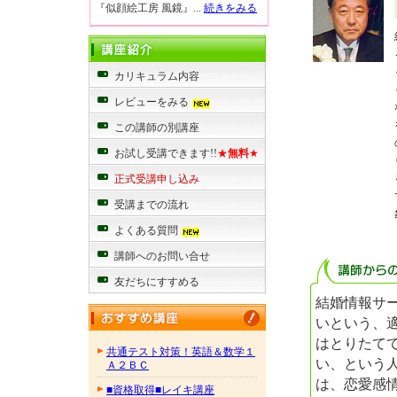
『似顔絵工房 風鏡』...
続きをみる
カリキュラム内容
レビューをみる
この講師の別講座
お試し受講できます!!
★
無料
★
正式受講申し込み
受講までの流れ
よくある質問
講師へのお問い合せ
友だちにすすめる
結婚情報サ
いという、
はとりたて
共通テスト対策！英語＆数学１
い、という
Ａ２ＢＣ
は、恋愛感
■資格取得■レイキ講座