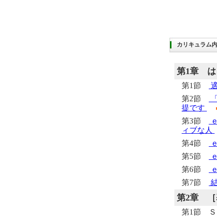
カリキュラム
第1章
は
第1節
適
第2節
「
提です
第3節
ｅ
ィブな人
第4節
第5節
第6節
ｅ
第7節
結
第2章
［
第1節 