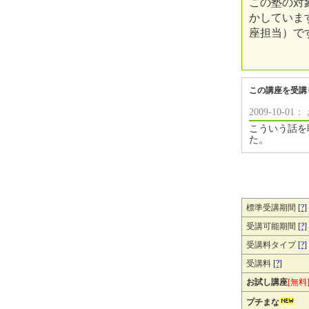
この塾の対
かしていま
座担当）で
この講座を受講
2009-10-
こういう話を
た。
標準受講期間
[?]
受講可能期間
[?]
受講料タイプ
[?]
受講料
[?]
お試し講座
[無料
プチまな