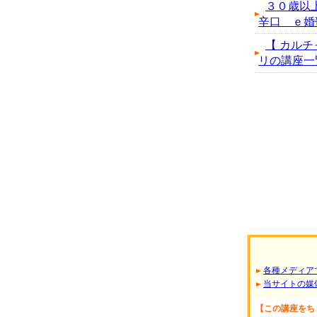
３０歳以
辛口 ｅ婚
【 カルチ
リの講座一覧へ.
各種メディア
当サイトの媒
【この講座をち