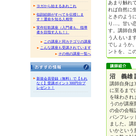
あまり触れ
ヨガから始まるあれこれ
れば自然に
似顔絵師がすべてを伝授しま
ときのよう
す！運命を知る人相学
り…。甘い
実作狂歌講座（入門者も、指導
す。講師自
者を目指す人も！）
う人もいま
この講座と同カテゴリの講座
でしょうか
こんな講座も受講されています
ントを、こ
その他の講座一覧へ
沼 義雄 
新規会員登録（無料）で【もれ
講師自身は
なく】受講ポイント300円分プ
レゼント！
に至るまで
を味わされ
うのが講座
の会の会報
パンフレッ
ました。講
いかという