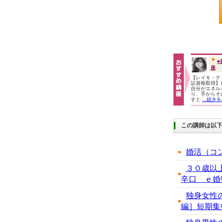
■
座
【レイキ・テ
証資格取得】
自分がエネル
り、手からそ
すと
...続き
この講師は以
婚活（コ
３０歳以
辛口 ｅ婚
独身女性
編］短期