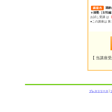
適齢
ｅ婚塾［女性編
お試し受講 は
●この講座は 
【 当講座受講
プレスリリース
│