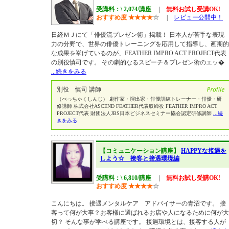
受講料：\ 2,074/講座
|
無料お試し受講OK!
おすすめ度
★
★
★
★
☆
|
レビュー公開中！
日経ＭＪにて「俳優流プレゼン術」掲載！ 日本人が苦手な表現
力の分野で、世界の俳優トレーニングを応用して指導し、画期的
な成果を挙げているのが、FEATHER IMPRO ACT PROJECT代表
の別役慎司です。 その劇的なるスピーチ＆プレゼン術のエッ�
...続きをみる
別役 慎司 講師
（べっちゃくしんじ） 劇作家・演出家・俳優訓練トレーナー・俳優・研
修講師 株式会社ASCEND FEATHER代表取締役 FEATHER IMPRO ACT
PROJECT代表 財団法人JBS日本ビジネスセミナー協会認定研修講師
...続
きをみる
【コミュニケーション講座】
HAPPYな接遇を
しよう☆ 接客と接遇環境編
受講料：\ 6,810/講座
|
無料お試し受講OK!
おすすめ度
★
★
★
★
☆
こんにちは。 接遇メンタルケア アドバイサーの青沼です。 接
客って何が大事？お客様に選ばれるお店や人になるために何が大
切？ そんな事が学べる講座です。 接遇環境とは、接客する人が