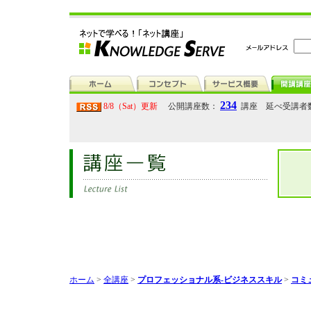
234
8/8（Sat）更新
公開講座数：
講座 延べ受講者
ホーム
>
全講座
>
プロフェッショナル系-ビジネススキル
>
コミ