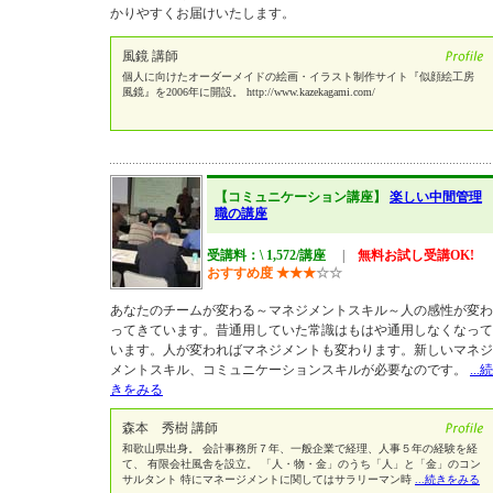
かりやすくお届けいたします。
風鏡 講師
個人に向けたオーダーメイドの絵画・イラスト制作サイト『似顔絵工房
風鏡』を2006年に開設。 http://www.kazekagami.com/
【コミュニケーション講座】
楽しい中間管理
職の講座
受講料：\ 1,572/講座
|
無料お試し受講OK!
おすすめ度
★
★
★
☆
☆
あなたのチームが変わる～マネジメントスキル～人の感性が変わ
ってきています。昔通用していた常識はもはや通用しなくなって
います。人が変わればマネジメントも変わります。新しいマネジ
メントスキル、コミュニケーションスキルが必要なのです。
...続
きをみる
森本 秀樹 講師
和歌山県出身。 会計事務所７年、一般企業で経理、人事５年の経験を経
て、 有限会社風舎を設立。 「人・物・金」のうち「人」と「金」のコン
サルタント 特にマネージメントに関してはサラリーマン時
...続きをみる