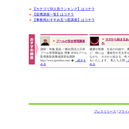
【カテゴリ別人気ランキング】はコチラ
【提携講座一覧】はコチラ
【事務局おすすめ五つ星講座】はコチラ
ヨガから始まるあ
プールの安全管理講座
れ
講師：布施 賀晶 一般社団法人日本
健康や医療、社会の仕組や、
プール管理業協会 理事 JPMAプール
ど、時には、運命学や天文学
監視救助員養成講習会講師
ながら、ヨガから始まる、色
http://www.jpoolma.com/ �
...続きを
をいたします。 私たち人間
.
みる
みる
プレスリリース
│
プライ