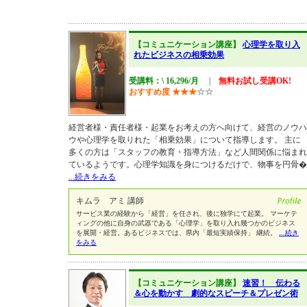
【コミュニケーション講座】
心理学を取り入
れたビジネスの相乗効果
受講料：\ 16,296/月
|
無料お試し受講OK!
おすすめ度
★
★
★
☆
☆
経営者様・責任者様・起業をお考えの方へ向けて、経営のノウハ
ウや心理学を取りれた「相乗効果」について指導します。 主に
多くの方は「スタッフの教育・指導方法」など人間関係に悩まれ
ているようです。心理学知識を身につけるだけで、物事を円骨�
...続きをみる
キムラ アミ 講師
サービス業の経験から「経営」を任され、後に独学にて起業。 マーケテ
ィングの他に自身の武器である「心理学」を取り入れ幾つかのビジネス
を展開・経営。あるビジネスでは、県内「最短実績保持」 継続。
...続き
をみる
【コミュニケーション講座】
速習！ 伝わる
＆心を動かす 劇的なスピーチ＆プレゼン術