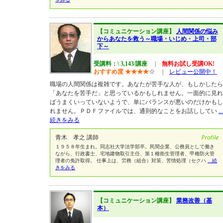
【コミュニケーション講座】
人間関係の悩み
からあなたを救う～職場・いじめ・上司・部
下～
受講料：\ 3,143/講座
|
無料お試し受講OK!
おすすめ度
★
★
★
★
☆
|
レビュー公開中！
職場の人間関係は複雑です。あなたが苦手な人が、もしかしたら
「あなたを苦手だ」と思っているかもしれません。一面的に見れ
ばうまくいっていないようで、単にバランスが悪いのだけかもし
れません。ＰＤＦファイルでは、通則的なことをお話ししてい
...
続きをみる
青木 孝之 講師
１９５８年生まれ。同志社大学法学部卒。民間企業、公務員として働き
ながら、行政書士、宅地建物取引主任、第１種衛生管理者、甲種防火管
理者の免許取得。 仕事上は、労務（組合）対策、苦情処理（セクハ
...続
きをみる
【コミュニケーション講座】
業務改善（基
本）