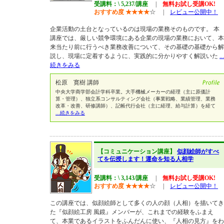
受講料：\ 5,237/講座
|
無料お試し受講OK!
おすすめ度
★
★
★
★
☆
|
レビュー公開中！
企業活動の土台となっているのは現場の業務そのものです。 本
講座では、厳しい競争環境にある企業の現場の業務において、本
来当たり前に行うべき業務改善について、その基礎の基礎から解
説し、現場に定着するように、実践的に分かりやすく解説いた
...
続きをみる
松原 寛樹 講師
中央大学商学部会計学科卒業。大手機械メーカーの経理（主に原価計
算・管理）、独立系コンサルティング会社（事業戦略、業績管理、業務
改革・改善、研修講師）、記帳代行会社（主に経理、給与計算）を経て
...続きをみる
【コミュニケーション講座】
似顔絵師がすべ
てを伝授します！運命を知る人相学
受講料：\ 3,143/講座
|
無料お試し受講OK!
おすすめ度
★
★
★
★
☆
|
レビュー公開中！
この講座では、似顔絵師として多くの人の顔（人相）を描いてき
た『似顔絵工房 風鏡』メンバーが、これまでの経験をふまえ
て、本業であるイラストをふんだんに使い、『人相の見方』をわ