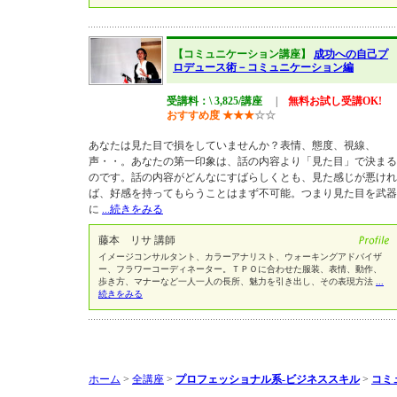
【コミュニケーション講座】
成功への自己プ
ロデュース術－コミュニケーション編
受講料：\ 3,825/講座
|
無料お試し受講OK!
おすすめ度
★
★
★
☆
☆
あなたは見た目で損をしていませんか？表情、態度、視線、
声・・。あなたの第一印象は、話の内容より「見た目」で決まる
のです。話の内容がどんなにすばらしくとも、見た感じが悪けれ
ば、好感を持ってもらうことはまず不可能。つまり見た目を武器
に
...続きをみる
藤本 リサ 講師
イメージコンサルタント、カラーアナリスト、ウォーキングアドバイザ
ー、フラワーコーディネーター。ＴＰＯに合わせた服装、表情、動作、
歩き方、マナーなど一人一人の長所、魅力を引き出し、その表現方法
...
続きをみる
ホーム
>
全講座
>
プロフェッショナル系-ビジネススキル
>
コミ