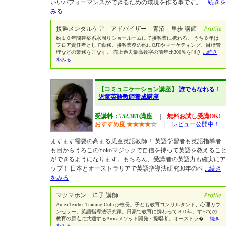
いいパフォーマンスができるための環境を作る事です。
...続きを
みる
接遇メンタルケア アドバイザー 青沼 里歩 講師
約１０年間建築系水周りショールームにて接客業に携わる。 うち６年は
フロア責任者として勤務。接客業務の他にOJTやマーケティング、目標管
理などの業務をこなす。 売上過去最高数字の前年比300％を叩き
...続き
をみる
【コミュニケーション講座】
誰でもなれる！
児童英語教師養成講座
受講料：\ 52,381/講座
|
無料お試し受講OK!
おすすめ度
★
★
★
★
☆
|
レビュー公開中！
ますます需要の高まる児童英語教師！ 英語学習者も英語指導者
も目からうろこのYokoマジックで自信を持って英語を教えるこ
ができるようになります。もちろん、受講者の英語力も確実にア
ップ！ 日本とオーストラリアで英語指導法研究30年のベ
...続き
をみる
マクマホン 洋子 講師
Amea Teacher Training College校長。子ども教育コンサルタント、心理カウ
ンセラー。英語指導法研究家。日豪で教育に携わって３０年。すべての
教育の原点に共通するAmeaメソッド開発・提唱者。オーストラ�
...続き
をみる