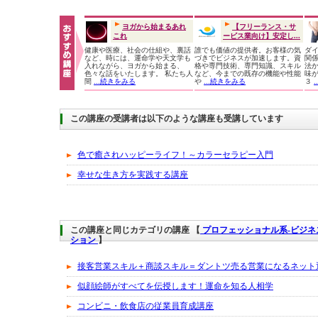
ヨガから始まるあれ
【フリーランス・サ
これ
ービス業向け】安定し...
健康や医療、社会の仕組や、裏話
誰でも価値の提供者。お客様の気
ダ
など、時には、運命学や天文学も
づきでビジネスが加速します。資
関
入れながら、ヨガから始まる、
格や専門技術、専門知識、スキル
法
色々な話をいたします。 私たち人
など、今までの既存の機能や性能
味
間
...続きをみる
や
...続きをみる
３
この講座の受講者は以下のような講座も受講しています
色で癒されハッピーライフ！～カラーセラピー入門
幸せな生き方を実践する講座
この講座と同じカテゴリの講座 【
プロフェッショナル系-ビジ
ション
】
接客営業スキル＋商談スキル＝ダントツ売る営業になるネット
似顔絵師がすべてを伝授します！運命を知る人相学
コンビニ・飲食店の従業員育成講座