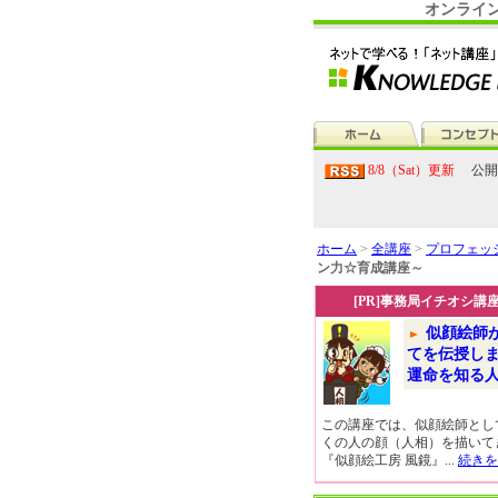
オンライ
8/8（Sat）更新
公開
ホーム
>
全講座
>
プロフェッ
ン力☆育成講座～
[PR]事務局イチオシ講
似顔絵師
てを伝授し
運命を知る
この講座では、似顔絵師とし
くの人の顔（人相）を描いて
『似顔絵工房 風鏡』...
続きを