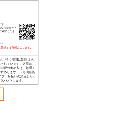
です。
閲覧可能かどう
ご確認くださ
>>
して受講する形態となります。
が、特に期間に制限はあ
成されています。各章は、
。学習の進め方は、毎週１
すすめします。（毎回確認
イプ：月払いの講座となり
までといたします。