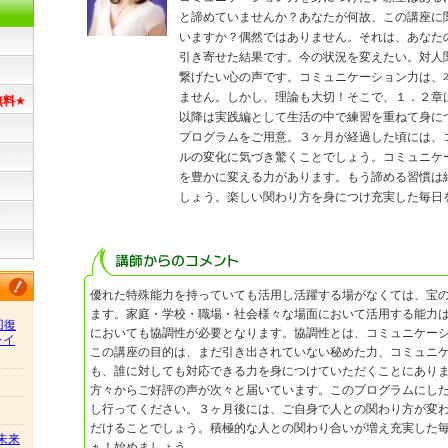
と諦めていませんか？あなたが何故、この講座に
いますか？偶然ではありません。それは、あなた
引き寄せた結果です。今の状況を変えたい。対人
繋げたい心の声です。コミュニケーション力は、
ません。しかし、理論も大切！そこで、１．２章
無料
★
以降は実践編として生活の中で練習を重ねて身に
プログラムをご用意。３ヶ月が経過した頃には、
ルの変化に気づき驚くことでしょう。コミュニケ
を豊かに変える力があります。もう諦める習慣は
しょう。楽しい関わり方を身につけ充実した毎日
優れた特殊能力を持っていても活用し活躍する場がなくては、宝
ます。家庭・学校・職場・社会様々な場面において活用する能力
回復
においても協調性が必要となります。協調性とは、コミュニケー
ャイ
この講座の目的は、まだ引き出されていない秘めた力、コミュニ
も、誰に対しても対応できる力を身につけていただくことにあり
方々からご好評の声が次々と届いています。このプログラムにし
し行ってください。３ヶ月後には、ご自身で人との関わり方が変
だけることでしょう。積極的な人との関わり合いが増え充実した
/未来
ぁ！始めましょう