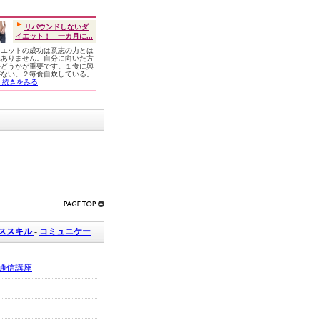
リバウンドしないダ
イエット！ 一カ月に...
イエットの成功は意志の力とは
係ありません。自分に向いた方
かどうかが重要です。１食に興
がない。２毎食自炊している。
...続きをみる
ネススキル
-
コミュニケー
通信講座