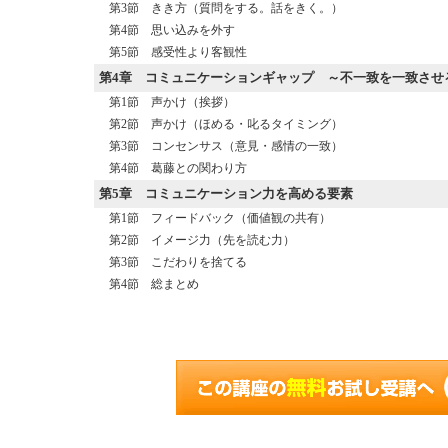
第3節 きき方（質問をする。話をきく。）
第4節 思い込みを外す
第5節 感受性より客観性
第4章
コミュニケーションギャップ ～不一致を一致させ
第1節 声かけ（挨拶）
第2節 声かけ（ほめる・叱るタイミング）
第3節 コンセンサス（意見・感情の一致）
第4節 葛藤との関わり方
第5章
コミュニケーション力を高める要素
第1節 フィードバック（価値観の共有）
第2節 イメージ力（先を読む力）
第3節 こだわりを捨てる
第4節 総まとめ