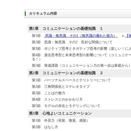
カリキュラム内容
第1章
コミュニケーションの基礎知識 １
第1節
意識・無意識 その1（無意識の優れた能力）
【
第2節 意識・無意識 その2 良好な関係について
第3節 ポジティブ思考とネガティブ思考の影響（楽しい！に
第4節 過去思考型と未来思考型の影響について（コミュニケ
る！）
第5節 発達課題（コミュニケーション力の第一歩は家庭から
第2章
コミュニケーションの基礎知識 ２
第1節 パーソナルスペースとテリトリーについて
第2節 三角関係化とステレオタイプ
第3節 ことばの魅力
第4節 ストレスとのかかわり方
第5節 モデルの存在とモデリングについて
第3章
心地よいコミュニケーション
第1節 外見力（視覚、嗅覚、感覚）
第2節 はなし方