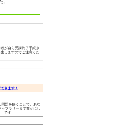
た。
講者が自ら受講終了手続き
発生しますのでご注意くだ
講できます！
し問題を解くことで、あな
キャブラリーまで豊かにし
リ」です！