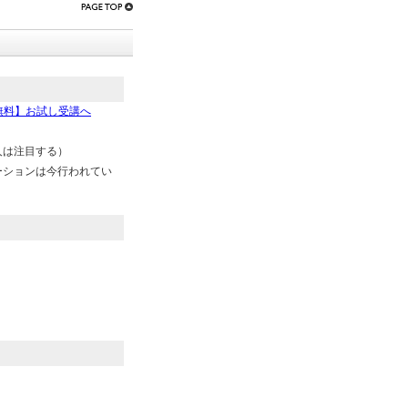
無料】お試し受講へ
人は注目する）
ーションは今行われてい
）