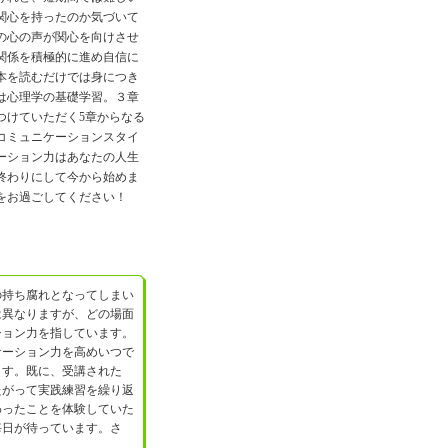
関心を持ったのか気づいて
の心の声が関心を向けさせ
関係を積極的に進め自信に
本を読むだけでは身につき
は心理学の基礎学習。３章
つけていただく5章からなる
コミュニケーションスタイ
ーション力はあなたの人生
終わりにして今から始めま
をお過ごしてください！
の持ち腐れとなってしまい
は異なりますが、どの場面
ション力を指しています。
ケーション力を高めいつで
ます。既に、受講された
たがって実践練習を繰り返
わったことを体験していた
毎日が待っています。さ