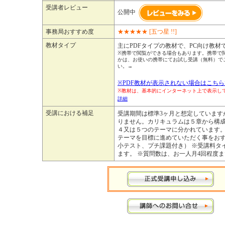
受講者レビュー
公開中
事務局おすすめ度
★
★
★
★
★
[五つ星 !!]
教材タイプ
主にPDFタイプの教材で、PC向け教材
※携帯で閲覧ができる場合もあります。携帯で
かは、お使いの携帯にてお試し受講（無料）で
い。→
※PDF教材が表示されない場合はこちら
※教材は、基本的にインターネット上で表示
詳細
受講における補足
受講期間は標準3ヶ月と想定しています
りません。カリキュラムは５章から構
４又は５つのテーマに分かれています
テーマを目標に進めていただく事をお
小テスト、プチ課題付き） ※受講料タ
ます。 ※質問数は、お一人月4回程度