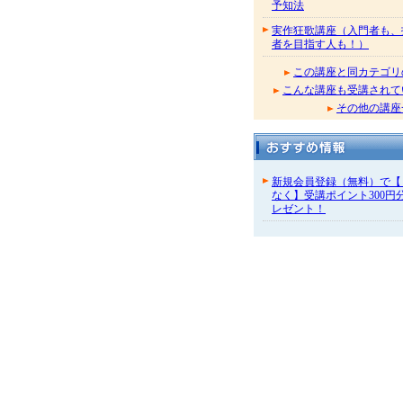
予知法
実作狂歌講座（入門者も、
者を目指す人も！）
この講座と同カテゴリ
こんな講座も受講されて
その他の講座
新規会員登録（無料）で【
なく】受講ポイント300円
レゼント！