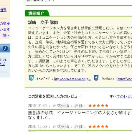
指導
坂崎 立子 講師
の講座
コミュニケーション力を引き出し効果的に活用したい。自信につ
います
増えています。また、企業・社会もコミュニケーション力の高い
一覧へ
は、コミュニケーション力の発揮の仕方、引き出し方を育成する
も、企業、学校、地域社会の場を通じて多くの方と関わっていま
先生の話を聞きたかった。何とか変わりたいと思いながらもどう
ず、諦めかけていたけれど、先生の話を聞いて挑戦したい気持ち
方は難しくなく具体的だから分かりやすかった。今からすぐに楽
もれ
す。』講演後、このような声を多くいただきます。しかしながら
分プ
方も沢山いらっしゃいます。そこで、私のノウハウをひとりでも
思いからこの講座を開講しています。
ﾎｰﾑﾍﾟｰｼﾞ：
http://www.hm.aitai.ne.jp...
facebook：
https://ww
この講座を受講した方のレビュー
すべてのレビ
2018-01-03： 正式受講： 評価：
★
★
★
★
★
無意識の領域、イメージトレーニングの大切さが解りま
なりました。
2016-11-29： 正式受講： 評価：
★
★
★
★
★