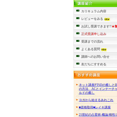
カリキュラム内容
レビューをみる
お試し受講できます!!
★
正式受講申し込み
受講までの流れ
よくある質問
講師へのお問い合せ
友だちにすすめる
ネット講座PTSDの癒しと
の方法 ACとインナーチ
ルドの癒し
ヨガから始まるあれこれ
■資格取得■レイキ講座
21世紀の占星術-概論/相性