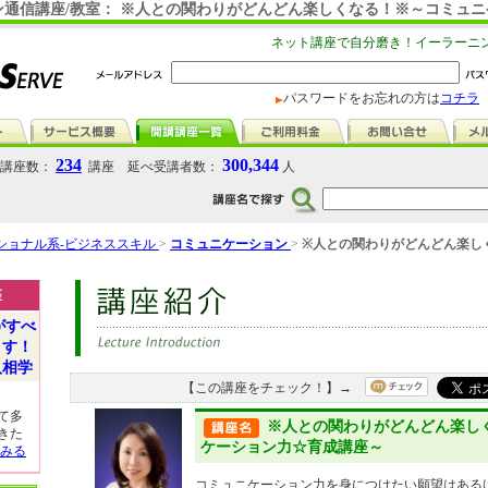
ン通信講座/教室： ※人との関わりがどんどん楽しくなる！※～コミュ
ネット講座で自分磨き！イーラーニ
パスワードをお忘れの方は
コチラ
234
300,344
講座数：
講座 延べ受講者数：
人
ショナル系-ビジネススキル
>
コミュニケーション
>
※人との関わりがどんどん楽し
座
がすべ
ます！
人相学
【この講座をチェック！】→
て多
※人との関わりがどんどん楽し
きた
ケーション力☆育成講座～
みる
コミュニケーション力を身につけたい願望はある