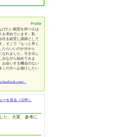
なげたい願望を持つ人は
人を求めています。私
会社を経営し講師として
す。そこで『もっと早く
したらいいのか分から
になれました。引き出し
しみながら始めてみま
、お会いする機会のない
多くの方へお届けしたい
w.facebook.com/...
ューを見る（32件）
した。大変、参考に