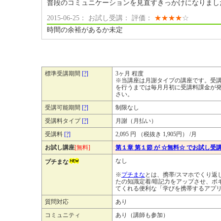
普段のコミュニケーションを見直すきっかけになりまし
2015-06-25： お試し受講： 評価：
★
★
★
★
☆
時間の余裕があるか未定
標準受講期間
[?]
3ヶ月 程度
※当講座は月謝タイプの講座です。受
を行うまでは毎月月初に受講料課金が
さい。
受講可能期間
[?]
制限なし
受講料タイプ
[?]
月謝（月払い）
受講料
[?]
2,095 円 （税抜き 1,905円） /月
お試し講座
[無料]
第１章 第１節 が ☆無料☆ でお試し受
なし
プチまな
※
プチまな
とは、携帯/スマホでくり返
たの知識定着/暗記力をアップさせ、ボ
てくれる便利な「学びを携帯するアプ
質問対応
あり
コミュニティ
あり（講師も参加）