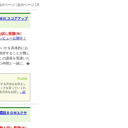
のページ | 次のページ ]
1
OEICスコアアップ
お試し受講OK!
レビュー公開中！
いいかを具体的にお
維持することが難し
この講座を受講いた
つ仲間と一緒に、�
獲得する方法をお伝えし
ニックを言っていくわ
る方法をお話し
...続
図説ＢＧＭエクサ