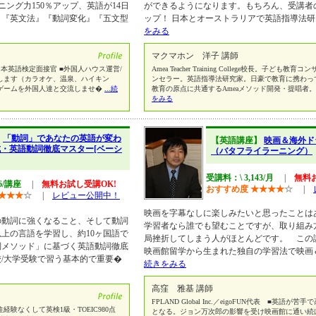
ング力150％アップ、英語が14日
ができるようになります。もちろん、受講者
。『英文法』『動詞変化』『五文型
ップ！ 日本とオーストラリアで英語指導法研
をみる
マクマホン 洋子 講師
本英語検定面接官 ■外国人ハウス運営/
Amea Teacher Training College校長。子ども
します（カラオケ、温泉、ハイキン
ンセラー。英語指導法研究家。日豪で教育に携わっ
ゲームを外国人達と交流しませ�
...続
教育の原点に共通するAmeaメソッド開発・提唱者
をみる
】
「動詞」であなたの英語が変わ
【英語講座】
映画＆海外ド
成・英語動詞徹底マスター[ベーシ
（バタフライラーニング）
受講料：\ 3,143/月
|
無料
86/講座
|
無料お試し受講OK!
おすすめ度
★
★
★
★
☆
|
★
★
★
☆
|
レビュー公開中！
映画を字幕なしに楽しみたいと思ったことは
の動詞に強くなること、そして動詞
学習者なら誰でも望むことですが、取り組み
以上の言語を学習し、約10ヶ国語で
局挫折してしまう人がほとんどです。 この
詞メソッド」に基づく英語動詞徹底
映画館留学から生まれた独自の学習法で映画
/大学受験で習う基本的で重要�
続きをみる
高窪 雅基 講師
FPLAND Global Inc.／eigoFUN代表 ■英語
験なくして英検1級・TOEIC980点
となる。ジョン万次郎の影響を受け映画館に通い続