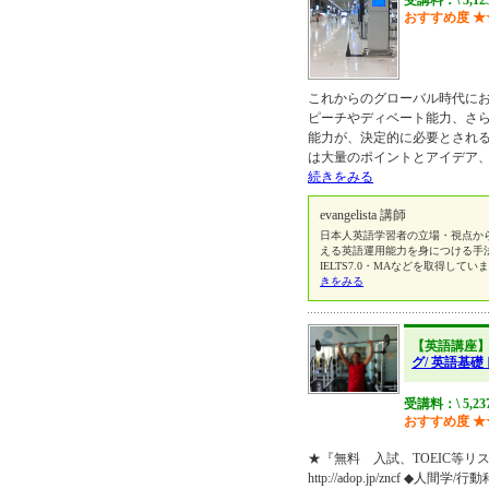
受講料：\ 3,12
おすすめ度
★
これからのグローバル時代に
ピーチやディベート能力、さらに
能力が、決定的に必要とされ
は大量のポイントとアイデア
続きをみる
evangelista 講師
日本人英語学習者の立場・視点か
える英語運用能力を身につける手
IELTS7.0・MAなどを取得しています。講
きをみる
【英語講座
グ/ 英語基
受講料：\ 5,23
おすすめ度
★
★『無料 入試、TOEIC等リ
http://adop.jp/zncf 