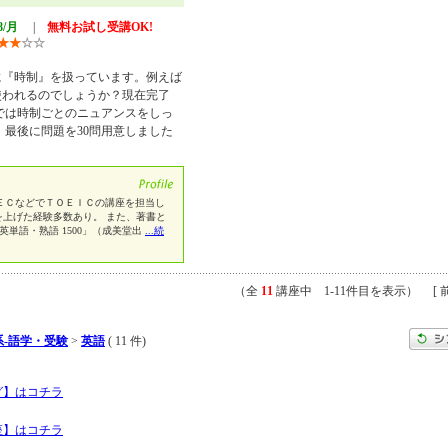
8/月
|
無料お試し受講OK!
★
★
☆
☆
に『時制』を扱っています。例えば
使われるのでしょうか？現在完了
では時制ごとのニュアンスをしっ
 最後に問題を30問用意しました
ＥＣなどでＴＯＥＩＣの講座を担当し
数を上げた経験多数あり。 また、著書と
ア英単語・熟語 1500」（成美堂出
...続
（全
11
講座中 1-11件目を表示） [ 前
-語学・受験
>
英語
( 11 件)
グ】はコチラ
座】はコチラ