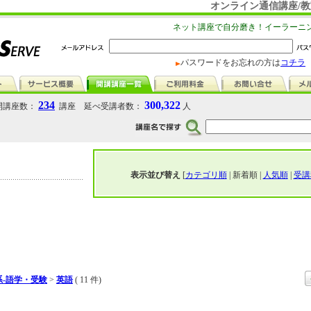
オンライン通信講座/教
ネット講座で自分磨き！イーラーニ
パスワードをお忘れの方は
コチラ
234
300,322
講座数：
講座 延べ受講者数：
人
表示並び替え
[
カテゴリ順
| 新着順 |
人気順
|
受講
-語学・受験
>
英語
( 11 件)