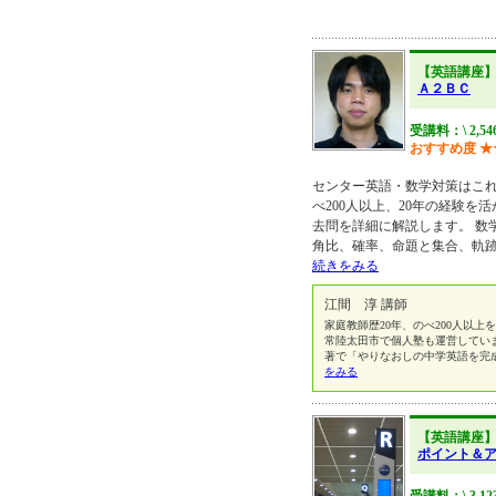
【英語講座
Ａ２ＢＣ
受講料：\ 2,54
おすすめ度
★
センター英語・数学対策はこれ
べ200人以上、20年の経験を
去問を詳細に解説します。 数
角比、確率、命題と集合、軌
続きをみる
江間 淳 講師
家庭教師歴20年、のべ200人以
常陸太田市で個人塾も運営していま
著で「やりなおしの中学英語を完成
をみる
【英語講座
ポイント＆