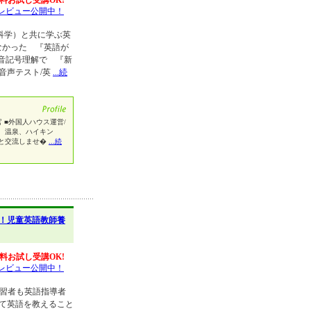
料お試し受講OK!
レビュー公開中！
科学）と共に学ぶ英
なかった 『英語が
音記号理解で 『新
プ音声テスト/英
...続
 ■外国人ハウス運営/
、温泉、ハイキン
と交流しませ�
...続
！児童英語教師養
料お試し受講OK!
レビュー公開中！
学習者も英語指導者
って英語を教えること