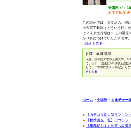
受講料：\ 1,04
おすすめ度
★
この講座では、英文法の、特
過去完了時制はどういう時に
は？未来進行形は？ この講座
かり身につけていただきます。
...続きをみる
佐藤 健司 講師
現在、國學院大學や玉川大学、Ｎ
ています。 過去に100点以上点
して、「TOEICテスト600点クリ
きをみる
ホーム
>
全講座
>
カルチャー系
【カテゴリ別人気ランキン
【提携講座一覧】はコチラ
【事務局おすすめ五つ星講