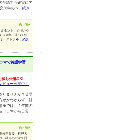
の英語力も確実にア
究30年のベ
...続き
教育コンサルタント、心理カウ
て３０年。すべての
。オーストラ�
...続き
ラマで英語学習
お試し受講OK!
レビュー公開中！
ありませんか？英語
方がかわからず、結
講座では、４年間の
＆ドラマから日常
...
が苦手で高校卒業後、料理人
け、独自の方法で日