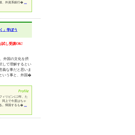
後、外資系銀行�
...
く」学ぼう
お試し受講OK!
り、外国の文化を摂
訳して理解するとい
意義な事だと思いま
という事と、外国�
フィリピンに2年、た
、同上で今度はちゃ
る。帰国するも�
...