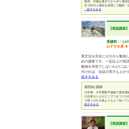
取得、30歳を過ぎてから20ヶ国語
在で約10ヶ国語を使用して翻訳
...続きをみる
【英語講座
受講料：\ 2,6
おすすめ度
★
英文法を完全にゼロから勉強し
めの講座です。一定以上の英
勉強を本気でしないわけには
付ければ、会話の実力も上が
続きをみる
柴田純 講師
15年間、大学受験予備校で英語
の出来ない人がどこでつまづくの
り除くのかを誰よりもよく知って
続きをみる
【英語講座