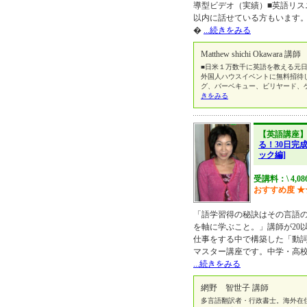
導型ビデオ（実績）■英語リスニ
以内に話せている方もいます
�
...続きをみる
Matthew shichi Okawara 講師
■日米１万数千に英語を教える元日
外国人ハウスイベントに無料招待
グ、バーベキュー、ビリヤード、
きをみる
【英語講座
る！30日完
ック編]
受講料：\ 4,0
おすすめ度
★
「語学習得の秘訣はその言語
を軸に学ぶこと。」講師が20
仕事をする中で構築した「動
マスター講座です。中学・高校
...続きをみる
網野 智世子 講師
多言語翻訳者・行政書士。海外在住経