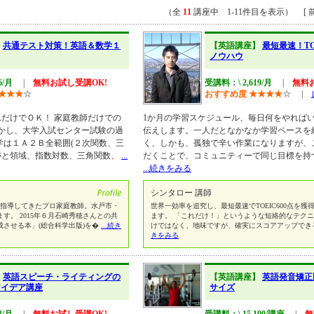
（全
11
講座中 1-11件目を表示） [ 前
】
共通テスト対策！英語＆数学１
【英語講座】
最短最速！T
ノウハウ
6/月
|
無料お試し受講OK!
受講料：\ 2,619/月
|
無料
★
★
★
☆
おすすめ度
★
★
★
★
☆
|
だけでＯＫ！ 家庭教師だけでの
1か月の学習スケジュール、毎日何をやれば
活かし、大学入試センター試験の過
伝えします。一人だとなかなか学習ペースを
学は１Ａ２Ｂ全範囲(２次関数、三
く、しかも、孤独で辛い作業になりますが、
跡と領域、指数対数、三角関数、
...
だくことで、コミュニティーで同じ目標を持
...続きをみる
シンタロー 講師
上を指導してきたプロ家庭教師。水戸市・
世界一効率を追究し、最短最速でTOEIC600点を
す。 2015年６月石崎秀穂さんとの共
ます。 「これだけ！」というような短絡的なテク
させる本」(総合科学出版)を�
...続き
けではなく、地味ですが、確実にスコアアップでき
きをみる
】
英語スピーチ・ライティングの
【英語講座】
英語発音矯正
アイデア講座
サイズ