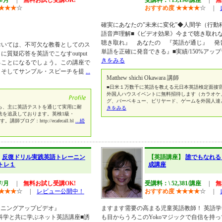
3/月
|
無料お試し受講OK!
受講料：\ 15,190/講座
|
無
★
★
★
☆
おすすめ度
★
★
★
★
☆
|
確実にあなたの”未来に変化”◆人間学（行動
語音声理解■《ビデオ効果》今まで聴き取れ
聴き取れ』 あなたの 『英語が通じ』 発
おいては、不可欠な教養としてのス
単語を正確に発音できる』■実績/150%アッ
質疑応答を英語でこなすoutput
きをみる
ることになるでしょう。この講座で
、そしてサンプル・スピーチを提
...
Matthew shichi Okawara 講師
■日米１万数千に英語を教える元日本英語検定面接官
外国人ハウスイベントに無料招待します（カラオケ
グ、バーベキュー、ビリヤード、ゲームを外国人達
ら、主に英語テストを通じて実用に耐
きをみる
法を追及しております。英検1級・
師ブログ：http://ecafecall.bl
...続
】
反復ドリル実践英語トレーニン
【英語講座】
誰でもなれる
礎トレ１
成講座
7/月
|
無料お試し受講OK!
受講料：\ 52,381/講座
|
無
★
★
★
☆
|
レビュー公開中！
おすすめ度
★
★
★
★
☆
|
スニングアップビデオ』
ますます需要の高まる児童英語教師！ 英語
◆人間学/行動科学と共に学ぶネット英語講座■誘
も目からうろこのYokoマジックで自信を持