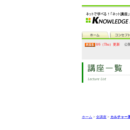
8/6（Thu）更新
公開
ホーム
>
全講座
>
カルチャー系