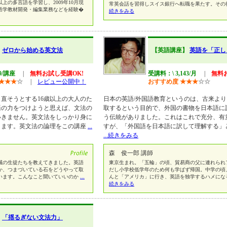
以上の多言語を学習し、2009年10月現
常英会話を習得しスイス銀行へ転職を果たす。その
・語学教材開発・編集業務などを経験�
続きをみる
】
ゼロから始める英文法
【英語講座】
英語を「正し
19/講座
|
無料お試し受講OK!
受講料：\ 3,143/月
|
無料
★
★
★
☆
|
レビュー公開中！
おすすめ度
★
★
★
☆
☆
直そうとする16歳以上の大人のた
日本の英語/外国語教育というのは、古来よ
語の力をつけようと思えば、文法の
取するという目的で、外国の書物を日本語に
いきません。英文法をしっかり身に
う伝統がありました。これはこれで充分、有
ります。英文法の論理をこの講座
...
すが、「外国語を日本語に訳して理解する」
...続きをみる
森 俊一郎 講師
壊滅の生徒たちを教えてきました。英語
東京生まれ。「五輪」の頃、貿易商の父に連れられ
か、つまづいている石をどうやって取
だし小学校低学年のため何も学ばず帰国。中学の頃
います。こんなこと聞いていいのか
...
んと「アメリカ」に行き、英語を独学するハメにな
続きをみる
】
「揺るぎない文法力」