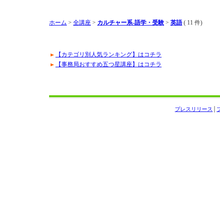
ホーム
>
全講座
>
カルチャー系-語学・受験
>
英語
( 11 件)
【カテゴリ別人気ランキング】はコチラ
【事務局おすすめ五つ星講座】はコチラ
プレスリリース
│