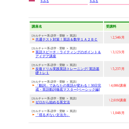
をみる
をみる
講座名
受講料
[カルチャー系-語学・受験 ＞ 英語]
\ 2,546/月
共通テスト対策！英語＆数学１Ａ２ＢＣ
[カルチャー系-語学・受験 ＞ 英語]
英語スピーチ・ライティングのポイント＆
\ 3,123/月
アイデア講座
[カルチャー系-語学・受験 ＞ 英語]
反復ドリル実践英語トレーニング/ 英語基
\ 5,237/月
礎トレ１
[カルチャー系-語学・受験 ＞ 英語]
「動詞」であなたの英語が変わる！30日完
\ 4,086/講座
成・英語動詞徹底マスター[ベーシック編]
[カルチャー系-語学・受験 ＞ 英語]
\ 2,619/講座
ゼロから始める英文法
[カルチャー系-語学・受験 ＞ 英語]
\ 1,048/月
「揺るぎない文法力」