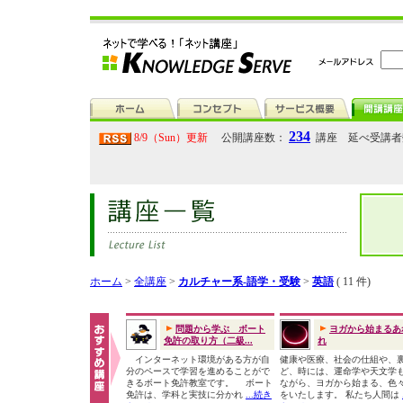
234
8/9（Sun）更新
公開講座数：
講座 延べ受講
ホーム
>
全講座
>
カルチャー系-語学・受験
>
英語
( 11 件)
問題から学ぶ ボート
ヨガから始まるあ
免許の取り方（二級...
れ
インターネット環境がある方が自
健康や医療、社会の仕組や、
分のペースで学習を進めることがで
ど、時には、運命学や天文学
きるボート免許教室です。 ボート
ながら、ヨガから始まる、色
免許は、学科と実技に分かれ
...続き
をいたします。 私たち人間は