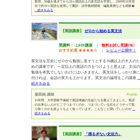
取得、30歳を過ぎてから20ヶ国語以上の多言語を学習し、2009年10月現
在で約10ヶ国語を使用して翻訳・語学教材開発・編集業務などを経験�
...続きをみる
【英語講座】
ゼロから始める英文法
受講料：\ 2,619/講座
|
無料お試し受講OK!
おすすめ度
★
★
★
★
☆
|
レビュー公開中！
英文法を完全にゼロから勉強し直そうとする16歳以上の大人のた
めの講座です。一定以上の英語の力をつけようと思えば、文法の
勉強を本気でしないわけにはいきません。英文法をしっかり身に
付ければ、会話の実力も上がります。英文法の論理をこの講座
...
続きをみる
柴田純 講師
15年間、大学受験予備校で英語壊滅の生徒たちを教えてきました。英語
の出来ない人がどこでつまづくのか、つまづいている石をどうやって取
り除くのかを誰よりもよく知っています。こんなこと聞いていいのか
...
続きをみる
【英語講座】
「揺るぎない文法力」