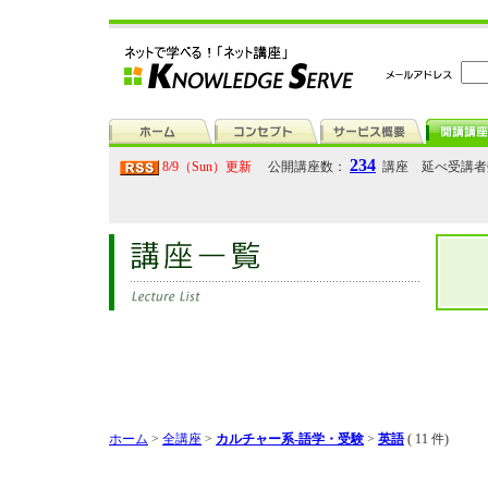
234
8/9（Sun）更新
公開講座数：
講座 延べ受講
ホーム
>
全講座
>
カルチャー系-語学・受験
>
英語
( 11 件)