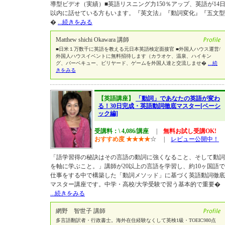
導型ビデオ（実績）■英語リスニング力150％アップ、英語が14
以内に話せている方もいます。『英文法』『動詞変化』『五文型
�
...続きをみる
Matthew shichi Okawara 講師
■日米１万数千に英語を教える元日本英語検定面接官 ■外国人ハウス運営/
外国人ハウスイベントに無料招待します（カラオケ、温泉、ハイキン
グ、バーベキュー、ビリヤード、ゲームを外国人達と交流しませ�
...続
きをみる
【英語講座】
「動詞」であなたの英語が変わ
る！30日完成・英語動詞徹底マスター[ベーシ
ック編]
受講料：\ 4,086/講座
|
無料お試し受講OK!
おすすめ度
★
★
★
★
☆
|
レビュー公開中！
「語学習得の秘訣はその言語の動詞に強くなること、そして動詞
を軸に学ぶこと。」講師が20以上の言語を学習し、約10ヶ国語で
仕事をする中で構築した「動詞メソッド」に基づく英語動詞徹底
マスター講座です。中学・高校/大学受験で習う基本的で重要�
...続きをみる
網野 智世子 講師
多言語翻訳者・行政書士。海外在住経験なくして英検1級・TOEIC980点