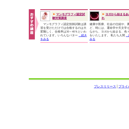
マンモグラフィ認定試
ヨガから始まるあ
験対策講座
れ
マンモグラフィ認定技師試験は講
健康や医療、社会の仕組や、
習を受けただけでは合格するのは大
ど、時には、運命学や天文学
変難しく、合格率は30～40％といわ
ながら、ヨガから始まる、色
れています。いろんなパター
...続き
をいたします。 私たち人間
.
をみる
みる
プレスリリース
│
プライ