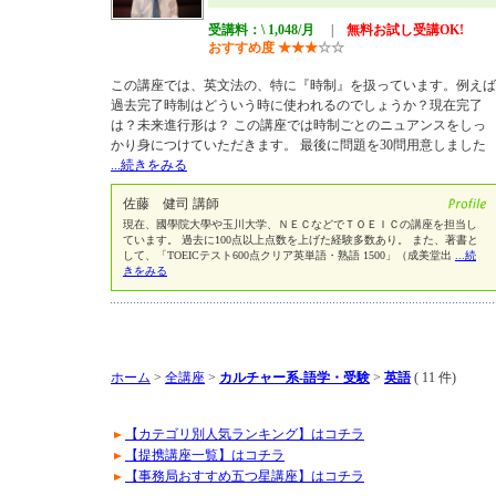
受講料：\ 1,048/月
|
無料お試し受講OK!
おすすめ度
★
★
★
☆
☆
この講座では、英文法の、特に『時制』を扱っています。例えば
過去完了時制はどういう時に使われるのでしょうか？現在完了
は？未来進行形は？ この講座では時制ごとのニュアンスをしっ
かり身につけていただきます。 最後に問題を30問用意しました
...続きをみる
佐藤 健司 講師
現在、國學院大學や玉川大学、ＮＥＣなどでＴＯＥＩＣの講座を担当し
ています。 過去に100点以上点数を上げた経験多数あり。 また、著書と
して、「TOEICテスト600点クリア英単語・熟語 1500」（成美堂出
...続
きをみる
ホーム
>
全講座
>
カルチャー系-語学・受験
>
英語
( 11 件)
【カテゴリ別人気ランキング】はコチラ
【提携講座一覧】はコチラ
【事務局おすすめ五つ星講座】はコチラ