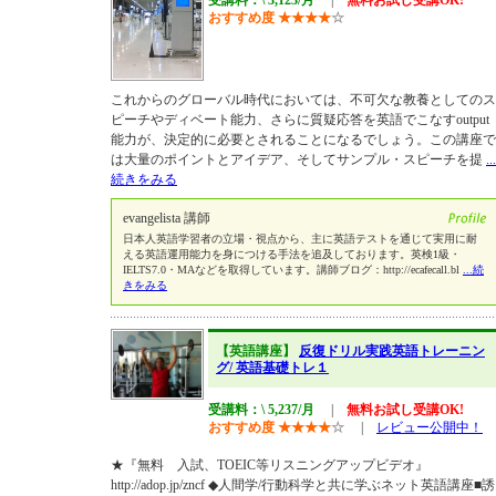
受講料：\ 3,123/月
|
無料お試し受講OK!
おすすめ度
★
★
★
★
☆
これからのグローバル時代においては、不可欠な教養としてのス
ピーチやディベート能力、さらに質疑応答を英語でこなすoutput
能力が、決定的に必要とされることになるでしょう。この講座で
は大量のポイントとアイデア、そしてサンプル・スピーチを提
...
続きをみる
evangelista 講師
日本人英語学習者の立場・視点から、主に英語テストを通じて実用に耐
える英語運用能力を身につける手法を追及しております。英検1級・
IELTS7.0・MAなどを取得しています。講師ブログ：http://ecafecall.bl
...続
きをみる
【英語講座】
反復ドリル実践英語トレーニン
グ/ 英語基礎トレ１
受講料：\ 5,237/月
|
無料お試し受講OK!
おすすめ度
★
★
★
★
☆
|
レビュー公開中！
★『無料 入試、TOEIC等リスニングアップビデオ』
http://adop.jp/zncf ◆人間学/行動科学と共に学ぶネット英語講座■誘