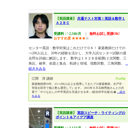
【英語講座】
共通テスト対策！英語＆数学１
Ａ２ＢＣ
受講料：\ 2,546/月
|
無料お試し受講OK!
おすすめ度
★
★
★
★
☆
センター英語・数学対策はこれだけでＯＫ！ 家庭教師だけでの
べ200人以上、20年の経験を活かし、大学入試センター試験の過
去問を詳細に解説します。 数学は１Ａ２Ｂ全範囲(２次関数、三
角比、確率、命題と集合、軌跡と領域、指数対数、三角関数、
...
続きをみる
江間 淳 講師
家庭教師歴20年、のべ200人以上を指導してきたプロ家庭教師。水戸市・
常陸太田市で個人塾も運営しています。 2015年６月石崎秀穂さんとの共
著で「やりなおしの中学英語を完成させる本」(総合科学出版)を�
...続き
をみる
【英語講座】
英語スピーチ・ライティングの
ポイント＆アイデア講座