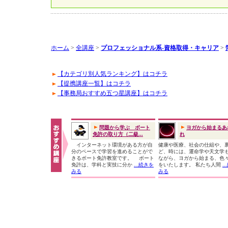
ホーム
>
全講座
>
プロフェッショナル系-資格取得・キャリア
>
【カテゴリ別人気ランキング】はコチラ
【提携講座一覧】はコチラ
【事務局おすすめ五つ星講座】はコチラ
問題から学ぶ ボート
ヨガから始まるあ
免許の取り方（二級...
れ
インターネット環境がある方が自
健康や医療、社会の仕組や、
分のペースで学習を進めることがで
ど、時には、運命学や天文学
きるボート免許教室です。 ボート
ながら、ヨガから始まる、色
免許は、学科と実技に分か
...続きを
をいたします。 私たち人間
.
みる
みる