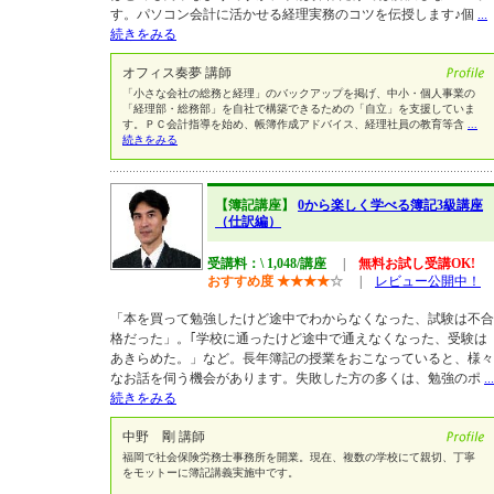
す。パソコン会計に活かせる経理実務のコツを伝授します♪個
...
続きをみる
オフィス奏夢 講師
「小さな会社の総務と経理」のバックアップを掲げ、中小・個人事業の
「経理部・総務部」を自社で構築できるための「自立」を支援していま
す。ＰＣ会計指導を始め、帳簿作成アドバイス、経理社員の教育等含
...
続きをみる
【簿記講座】
0から楽しく学べる簿記3級講座
（仕訳編）
受講料：\ 1,048/講座
|
無料お試し受講OK!
おすすめ度
★
★
★
★
☆
|
レビュー公開中！
「本を買って勉強したけど途中でわからなくなった、試験は不合
格だった」。｢学校に通ったけど途中で通えなくなった、受験は
あきらめた。」など。長年簿記の授業をおこなっていると、様々
なお話を伺う機会があります。失敗した方の多くは、勉強のポ
...
続きをみる
中野 剛 講師
福岡で社会保険労務士事務所を開業。現在、複数の学校にて親切、丁寧
をモットーに簿記講義実施中です。