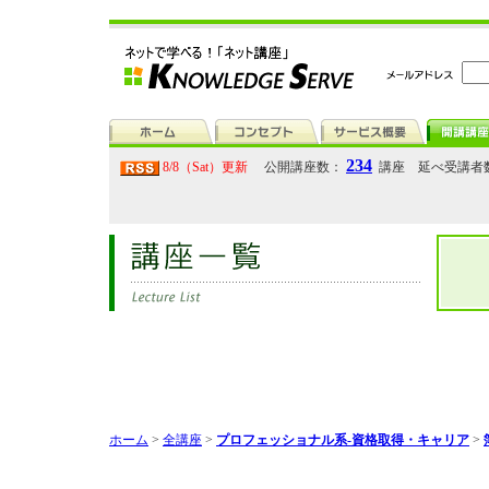
234
8/8（Sat）更新
公開講座数：
講座 延べ受講者
ホーム
>
全講座
>
プロフェッショナル系-資格取得・キャリア
>