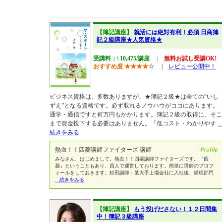
【簿記講座】
就活には絶対有利！必須 日商簿
記２級講座★人気資格★
受講料：\ 10,475/講座
|
無料お試し受講OK!
おすすめ度
★
★
★
★
☆
|
レビュー公開中！
ビジネス資格は、多数ありますが、★簿記２級★は全ての“いし
ずえ”となる資格です。必ず取れるノウハウがココにあります。
通学・通信ですと何万円もかかります。簿記２級の取得に、そこ
まで資金投下する必要はありません。「低コスト・わかりやす
...
続きをみる
熱血！！四菱講師ファイターズ 講師
みなさん、はじめまして。熱血！！四菱講師ファイターズです。『四
菱』ということもあり、四人で運営しております。簡単に講師のプロフ
ィールをしておきます。杉田講師：某大手上場会社に入社後、経理部門
...続きをみる
【簿記講座】
もう投げださない！１２日間集
中！簿記３級講座