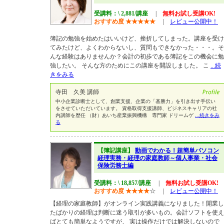
受講料：\ 2,881/講座
|
無料お試し受講OK!
おすすめ度
★
★
★
★
★
|
レビュー公開中！
簿記の勉強を始めたはいいけど、挫折してしまった。講座を受け
てみたけど、よくわからないし、質問もできなかった・・・。そ
んな経験はありませんか？会計の初歩である簿記をこの機会に勉
強したい。 そんな方のためにこの講座を開設しました。 こ
...続
きをみる
寺田 久美 講師
中小企業診断士として、創業支援、企業の「基勝力」を引き出す手伝い
をさせていただいています。 資格取得支援講師、ビジネスキャリアの社
内講師を歴任 （財）あいち産業振興機構 専門家 ドリームゲ
...続きをみ
る
【簿記講座】
動画でわかる！超簡単パソコン
経理実務・経理の家庭教師～個人事業・社会
保険労務士編
受講料：\ 18,857/講座
|
無料お試し受講OK!
おすすめ度
★
★
★
★
☆
|
レビュー公開中！
【経理の家庭教師】がオンライン実践講義になりました！開業し
たばかりの経理は判断に迷う取引が多いもの。会計ソフトを使え
ばとても簡単なようですが、 実は操作だけでは解決しないので