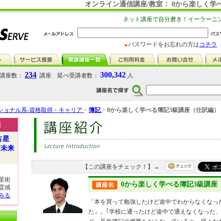
オンライン通信講座/教室： 0から楽しく学
ネット講座で自分磨き！イーラーニ
パスワードをお忘れの方は
コチラ
234
300,342
講座数：
講座 延べ受講者数：
人
ショナル系-資格取得・キャリア
>
簿記
>
0から楽しく学べる簿記3級講座（仕訳編）
座
占星
/未来
【この講座をチェック！】→
星術
0から楽しく学べる簿記3級講座
霊感
みる
「本を買って勉強したけど途中でわからなくなっ
た」。｢学校に通ったけど途中で通えなくなった