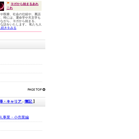
ヨガから始まるあれ
これ
康や医療、社会の仕組や、裏話
ど、時には、運命学や天文学も
れながら、ヨガから始まる、
々な話をいたします。 私たち人
...続きをみる
取得・キャリア
-
簿記
】
人事業・小売業編