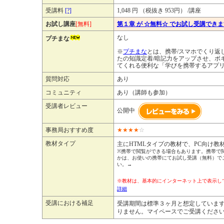
受講料
[?]
1,048 円 （税抜き 953円） /講座
お試し講座
[無料]
第１章 が ☆無料☆ でお試し受講でき
なし
プチまな
※
プチまな
とは、携帯/スマホでくり返
たの知識定着/暗記力をアップさせ、ボ
てくれる便利な「学びを携帯するアプ
質問対応
あり
コミュニティ
あり（講師も参加）
受講者レビュー
公開中
事務局おすすめ度
★
★
★
★
☆
教材タイプ
主にHTMLタイプの教材で、PC向け教
※携帯で閲覧ができる場合もあります。携帯で
かは、お使いの携帯にてお試し受講（無料）で
い。→
※教材は、基本的にインターネット上で表示
詳細
受講における補足
受講期間は標準３ヶ月と想定していま
りません。マイペースでご受講くださ