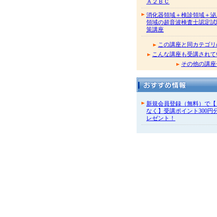
Ａ２ＢＣ
消化器領域＋検診領域＋泌
領域の超音波検査士認定試
策講座
この講座と同カテゴリ
こんな講座も受講されて
その他の講座
新規会員登録（無料）で【
なく】受講ポイント300円
レゼント！