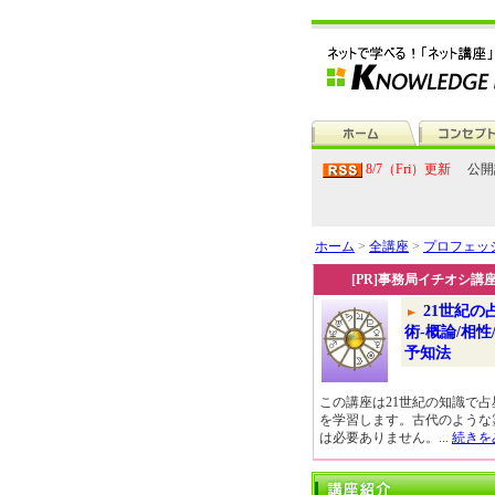
8/7（Fri）更新
公開
ホーム
>
全講座
>
プロフェッ
[PR]事務局イチオシ講
21世紀の
術-概論/相性
予知法
この講座は21世紀の知識で占
を学習します。古代のような
は必要ありません。...
続きを