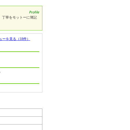
、丁寧をモットーに簿記
ューを見る（18件）
。