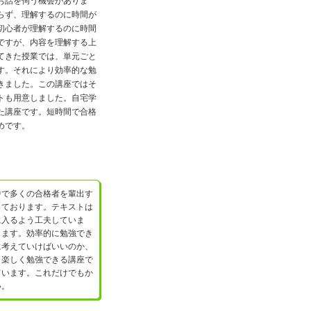
お話を伺う機会がありま
らず、理解するのに時間が
初心者が理解するのに時間
ですが、内容を理解する上
てきた授業では、単元ごと
す。それにより効率的な勉
きました。この講座ではそ
トも用意しました。自宅学
た講座です。短時間で合格
めです。
中で多くの合格者を輩出す
っております。テキストは
に入るよう工夫していま
きます。効率的に勉強でき
に考えていけばいいのか、
ら楽しく勉強できる講座で
ています。これだけでもか
い。