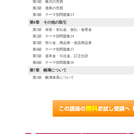
第1節 株式の売買
第2節 債券の売買
第3節 テーマ別問題集13
第6章
その他の取引
第1節 未収・未払金、仮払・仮受金
第2節 テーマ別問題集14
第3節 預り金、商品券・他店商品券
第4節 テーマ別問題集15
第5節 資本金・引出金、訂正仕訳
第6節 テーマ別問題集16
第7章
帳簿について
第1節 帳簿体系について