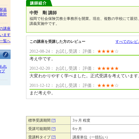
尿器
中野 剛 講師
験対
福岡で社会保険労務士事務所を開業。現在、複数の学校にて親切
講義実施中です。
の講座
います
一覧へ
この講座を受講した方のレビュー
すべてのレビ
2012-08-24： お試し受講： 評価：
★
★
★
★
☆
考え中です。
もれ
2012-02-20： お試し受講： 評価：
★
★
★
★
★
分プ
大変わかりやすく学べました。正式受講を考えています
2011-12-12： お試し受講： 評価：
★
★
★
★
☆
まだ考え中。
標準受講期間
[?]
3ヶ月 程度
受講可能期間
[?]
6ヶ月
受講料タイプ
[?]
講座単位（一括払い）