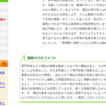
ど。長年簿記の授業をおこなっていると、様々な
す。失敗した方の多くは、勉強のポイントが分か
かかり挫折しているようです。簿記の本の中には
がかかるものも存在します。どんな勉強でも同じ
で大切な情報（ポイント）があります。私が行っ
無料
★
最初にそれを十分伝え具体的な内容説明を行いま
強が可能になり、多くの方が短期合格を果たして
れをメールにより伝えます、又オリジナルテキス
習でありながら通学による学習の効果を取り入れ
をしたい人、一度受験に挫折した人には特にお勧
専門学校などで簿記の授業を数多くさせて頂く機会があり、その
ることが出来ました。今も非常勤として専門学校で授業をおこな
/未来
授業を出来るだけ再現し、読むだけで簿記の内容が自然と頭の中
す。そのテキストに連動した問題演習をおこない理解を深めてい
ル＝
るよう、メールなどでテキストの中で何が大切なのか、どのよう
ット
最近の出題傾向などを説明していきます。様々な情報交換しなが
す。又、簿記の基本である仕訳までお試し受講できるようになっ
なりの力がつくのではないかと思います。一度試してみてくださ
学１