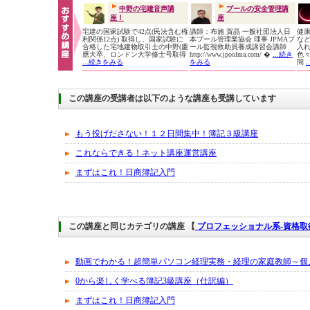
中野の宅建音声講
プールの安全管理講
座！
座
宅建の国家試験で42点(民法含む権
講師：布施 賀晶 一般社団法人日
健
利関係12点) 取得し、国家試験に
本プール管理業協会 理事 JPMAプ
な
合格した宅地建物取引士の中野(慶
ール監視救助員養成講習会講師
入
應大卒、ロンドン大学修士号取得
http://www.jpoolma.com/ �
...続き
色
...続きをみる
をみる
間
この講座の受講者は以下のような講座も受講しています
もう投げださない！１２日間集中！簿記３級講座
これならできる！ネット講座運営講座
まずはこれ！日商簿記入門
この講座と同じカテゴリの講座 【
プロフェッショナル系-資格
動画でわかる！超簡単パソコン経理実務・経理の家庭教師～個
0から楽しく学べる簿記3級講座（仕訳編）
まずはこれ！日商簿記入門