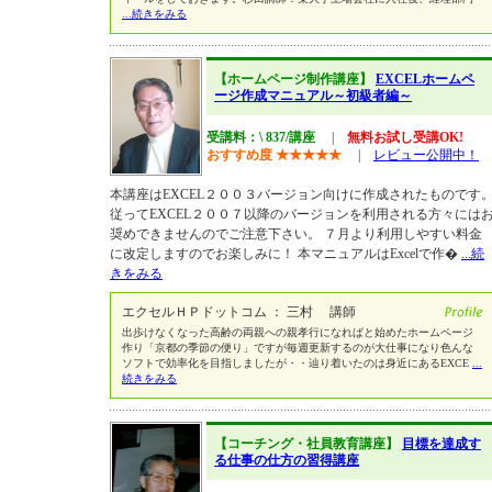
...続きをみる
【ホームページ制作講座】
EXCELホームペ
ージ作成マニュアル～初級者編～
受講料：\ 837/講座
|
無料お試し受講OK!
おすすめ度
★
★
★
★
★
|
レビュー公開中！
本講座はEXCEL２００３バージョン向けに作成されたものです
従ってEXCEL２００７以降のバージョンを利用される方々には
奨めできませんのでご注意下さい。 ７月より利用しやすい料金
に改定しますのでお楽しみに！ 本マニュアルはExcelで作�
...続
きをみる
エクセルＨＰドットコム ： 三村 講師
出歩けなくなった高齢の両親への親孝行になればと始めたホームページ
作り「京都の季節の便り」ですが毎週更新するのが大仕事になり色んな
ソフトで効率化を目指しましたが・・辿り着いたのは身近にあるEXCE
...
続きをみる
【コーチング・社員教育講座】
目標を達成す
る仕事の仕方の習得講座