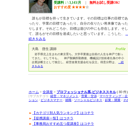
受講料：\ 3,143/月
|
無料お試し受講OK!
おすすめ度
★
★
★
★
☆
誰もが目標を持って生きています。その目標は仕事の目標であ
ったり、学業の目標であったり、自分の在りたい将来像であった
りします。それどころか、目標は遊びの中にも存在します。そし
て、誰もがその目標を達成したいと思っています。こうした、
...
続きをみる
大島 啓生 講師
岩手県北上生まれの東京育ち。大学卒業後は自前の人生を神戸で創っ
てきた。そして今も。 神戸製鋼所勤務後、機械設計技術者出身の中小
企業診断士として独立し、経営改善支援会社を設立。得意分野は、
...続
きをみる
ホーム
>
全講座
>
プロフェッショナル系-ビジネススキル
( 80 件)
[サブカテゴリ:
経営・マネジメント
/
営業・交渉
/
マーケティング・企
ション
/
ビジネスマナー
/
就職
/
ソーシャルビジネス
/
起業・開業
/
そ
【カテゴリ別人気ランキング】はコチラ
【提携講座一覧】はコチラ
【事務局おすすめ五つ星講座】はコチラ