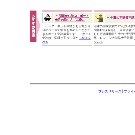
問題から学ぶ ボート
中野の宅建音声講
免許の取り方（二級...
インターネット環境がある方が自
宅建の国家試験で42点(民法含
分のペースで学習を進めることがで
関係12点) 取得し、国家試験
きるボート免許教室です。 ボート
した宅地建物取引士の中野(慶
免許は、学科と実技に分か
...続きを
卒、ロンドン大学修士号取得
みる
をみる
プレスリリース
│
プライ