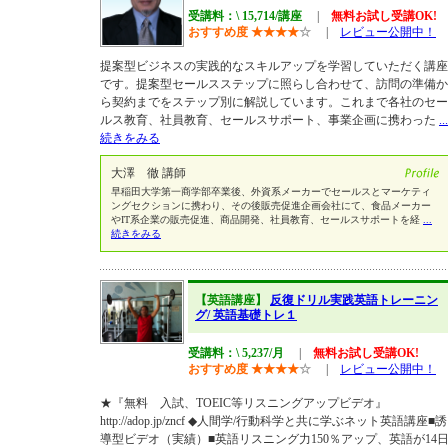
受講料：\ 15,714/講座
|
無料お試し受講OK!
おすすめ度
★
★
★
★
☆
|
レビュー公開中！
提案型ビジネスの実践的なスキルアップを学習していただく講座
です。提案型セールスステップに照らし合わせて、訪問の準備か
ら契約までをステップ別に解説しています。これまで各社のセー
ルス教育、社員教育、セールスサポート、事業企画に携わった
...
続きをみる
大澤 徹 講師
早稲田大学第一商学部卒業後、外資系メーカーでセールスとマーケティ
ングセクションに携わり、その後販売促進企画会社にて、食品メーカー
やIT系企業の販売促進、商品開発、社員教育、セールスサポートを経
...
続きをみる
【英語講座】
反復ドリル実践英語トレーニン
グ/ 英語基礎トレ１
受講料：\ 5,237/月
|
無料お試し受講OK!
おすすめ度
★
★
★
★
☆
|
レビュー公開中！
★『無料 入試、TOEIC等リスニングアップビデオ』
http://adop.jp/zncf ◆人間学/行動科学と共に学ぶネット英語講座■誘
導型ビデオ（実績）■英語リスニング力150％アップ、英語が14