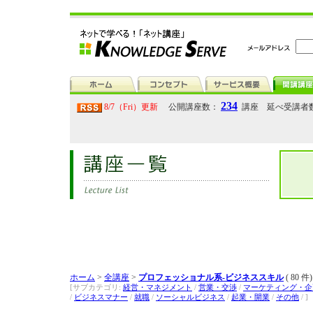
234
8/7（Fri）更新
公開講座数：
講座 延べ受講者
ホーム
>
全講座
>
プロフェッショナル系-ビジネススキル
( 80 件)
[サブカテゴリ:
経営・マネジメント
/
営業・交渉
/
マーケティング・企
/
ビジネスマナー
/
就職
/
ソーシャルビジネス
/
起業・開業
/
その他
/ ]