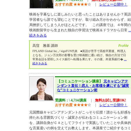
おすすめ度
★
★
★
★
☆
|
レビュー公開中！
映画を字幕なしに楽しみたいと思ったことはありませんか？英語
学習者なら誰でも望むことですが、取り組み方がかわからず、結
局挫折してしまう人がほとんどです。 この講座では、４年間の
映画館留学から生まれた独自の学習法で映画＆ドラマから日常
...
続きをみる
高窪 雅基 講師
FPLAND Global Inc.／eigoFUN代表 ■英語が苦手で高校卒業後、料理人
となる。ジョン万次郎の影響を受け映画館に通い続け、独自の方法で日
常英会話を習得しスイス銀行へ転職を果たす。その後、外資系銀行�
...
続きをみる
【コミュニケーション講座】
元キャビンアテ
ンダント直伝！恋人・お客様を虜にする”誠実
な”コミュニケーション術
受講料：\ 4,714/講座
|
無料お試し受講OK!
おすすめ度
★
★
★
★
☆
|
レビュー公開中！
元国際線キャビンアテンダントがこっそり伝授！誰からも好感を
持たれる雰囲気づくり・誠実さが伝わるコミュニケーション術
を、講師自身がＣＡとしてフライトで実践していたことや具体的
な言葉遣いの例を交えてお教えします。本講座でご紹介するコミ