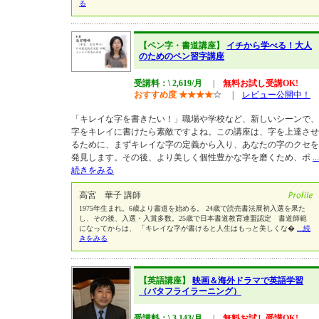
る
【ペン字・書道講座】
イチから学べる！大人
のためのペン習字講座
受講料：\ 2,619/月
|
無料お試し受講OK!
おすすめ度
★
★
★
★
☆
|
レビュー公開中！
「キレイな字を書きたい！」職場や学校など、新しいシーンで、
字をキレイに書けたら素敵ですよね。この講座は、字を上達させ
るために、まずキレイな字の定義から入り、あなたの字のクセを
発見します。その後、より美しく個性豊かな字を磨くため、ポ
...
続きをみる
高宮 華子 講師
1975年生まれ。6歳より書道を始める。 24歳で読売書法展初入選を果た
し、その後、入選・入賞多数。25歳で日本書道教育連盟認定 書道師範
になってからは、 「キレイな字が書けると人生はもっと美しくな�
...続
きをみる
【英語講座】
映画＆海外ドラマで英語学習
（バタフライラーニング）
受講料：\ 3,143/月
|
無料お試し受講OK!