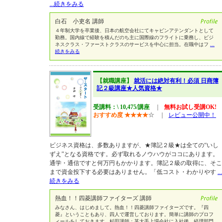
...続きをみる
白石 小吏名 講師
４年制大学を卒業後、日本の航空会社にてキャビンアテンダントとして
勤務。国内線で経験を積んだのち主に国際線のフライトに乗務し、ビジ
ネスクラス・ファーストクラスのサービスを中心に担当。在職中はフ
...
続きをみる
【就職講座】
就活には絶対有利！必須 日商簿
記２級講座★人気資格★
受講料：\ 10,475/講座
|
無料お試し受講OK!
おすすめ度
★
★
★
★
☆
|
レビュー公開中！
ビジネス資格は、多数ありますが、★簿記２級★は全ての“いし
ずえ”となる資格です。必ず取れるノウハウがココにあります。
通学・通信ですと何万円もかかります。簿記２級の取得に、そこ
まで資金投下する必要はありません。「低コスト・わかりやす
...
続きをみる
熱血！！四菱講師ファイターズ 講師
みなさん、はじめまして。熱血！！四菱講師ファイターズです。『四
菱』ということもあり、四人で運営しております。簡単に講師のプロフ
ィールをしておきます。杉田講師：某大手上場会社に入社後、経理部門