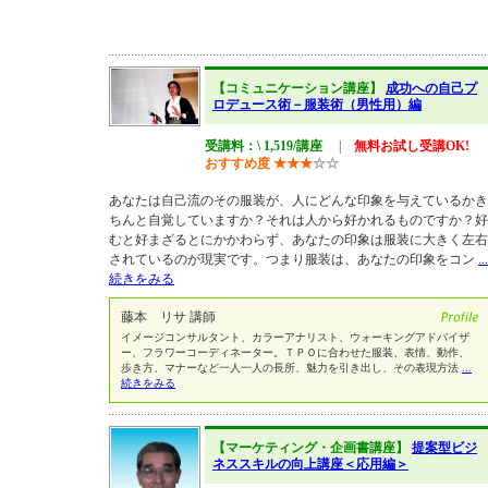
【コミュニケーション講座】
成功への自己プ
ロデュース術－服装術（男性用）編
受講料：\ 1,519/講座
|
無料お試し受講OK!
おすすめ度
★
★
★
☆
☆
あなたは自己流のその服装が、人にどんな印象を与えているかき
ちんと自覚していますか？それは人から好かれるものですか？好
むと好まざるとにかかわらず、あなたの印象は服装に大きく左右
されているのが現実です。つまり服装は、あなたの印象をコン
...
続きをみる
藤本 リサ 講師
イメージコンサルタント、カラーアナリスト、ウォーキングアドバイザ
ー、フラワーコーディネーター。ＴＰＯに合わせた服装、表情、動作、
歩き方、マナーなど一人一人の長所、魅力を引き出し、その表現方法
...
続きをみる
【マーケティング・企画書講座】
提案型ビジ
ネススキルの向上講座＜応用編＞