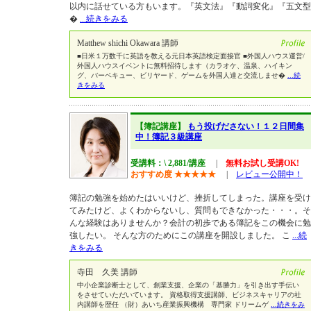
以内に話せている方もいます。『英文法』『動詞変化』『五文型
�
...続きをみる
Matthew shichi Okawara 講師
■日米１万数千に英語を教える元日本英語検定面接官 ■外国人ハウス運営/
外国人ハウスイベントに無料招待します（カラオケ、温泉、ハイキン
グ、バーベキュー、ビリヤード、ゲームを外国人達と交流しませ�
...続
きをみる
【簿記講座】
もう投げださない！１２日間集
中！簿記３級講座
受講料：\ 2,881/講座
|
無料お試し受講OK!
おすすめ度
★
★
★
★
★
|
レビュー公開中！
簿記の勉強を始めたはいいけど、挫折してしまった。講座を受け
てみたけど、よくわからないし、質問もできなかった・・・。そ
んな経験はありませんか？会計の初歩である簿記をこの機会に勉
強したい。 そんな方のためにこの講座を開設しました。 こ
...続
きをみる
寺田 久美 講師
中小企業診断士として、創業支援、企業の「基勝力」を引き出す手伝い
をさせていただいています。 資格取得支援講師、ビジネスキャリアの社
内講師を歴任 （財）あいち産業振興機構 専門家 ドリームゲ
...続きをみ