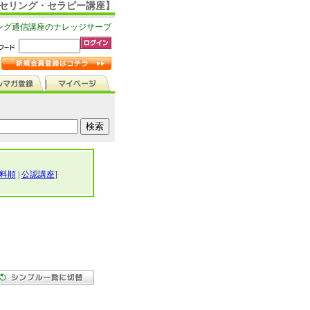
ンセリング・セラピー講座】
ング通信講座のナレッジサーブ
料順
|
公認講座
]