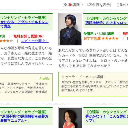
（全
30
講座中 1-20件目を表示） [ 前のペ
カウンセリング・セラピー講座】
【心理学・カウンセリング
わせになる、アダルトチルドレン
西洋神秘学におけるタロッ
育て講座
受講料：\ 3,361/講座
|
無
3/月
|
無料お試し受講OK!
おすすめ度
★
★
★
★
★
|
★
★
★
☆
|
レビュー公開中！
そんな神話が母親の育児を苦しいも
あなたが知っているタロット占いとは どんな
も、お子さんと一緒に生まれて一緒
たカードを（記憶）主観で読むだけなら。 
すが、真面目な方ほど、ご自身の至
リアスじゃないですよね。 タロット占いを
イライラに苦しんでおられたりし
...
を見つける 旅に出てみませんか？
トゥーラ・ド・カミン 講師
西洋占い教室を主宰して２０年。 タロット・西洋占
A代表。専属カウンセラー。「生き辛さ
的な立ち位置で 安易な商業化された占いに染まらず
ター」として活動中。大阪府堺市在
的に追及し続けています。
し。メンタルケア協会認定「精神対話
カウンセリング・セラピー講座】
【心理学・カウンセリング
“原因不明”の原因解析＆改善ガ
夢がかなう！「こんな夢出
体裏技マニュアル～
ップ」