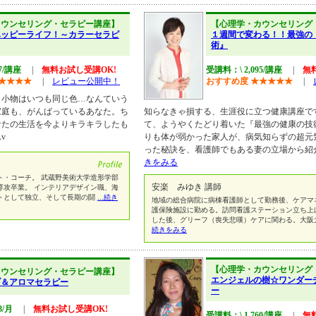
カウンセリング・セラピー講座】
【心理学・カウンセリング
ハッピーライフ！～カラーセラピ
１週間で変わる！！最強の
術』
67/講座
|
無料お試し受講OK!
受講料：\ 2,095/講座
|
無
★
★
★
★
|
レビュー公開中！
おすすめ度
★
★
★
★
★
|
う小物はいつも同じ色…なんていう
家庭も、がんばっているあなた。ち
知らなきゃ損する、生涯役に立つ健康講座です
なたの生活を今よりキラキラしたも
て、ようやくたどり着いた『最強の健康の技
v
りも体が弱かった家人が、病気知らずの超元
った秘訣を、看護師でもある妻の立場から紹
きをみる
ト・コーチ。 武蔵野美術大学造形学部
安楽 みゆき 講師
専攻卒業。 インテリアデザイン職、海
トとして独立、そして長期の闘
...続き
地域の総合病院に病棟看護師として勤務後、ケアマ
護保険施設に勤める。訪問看護ステーション立ち上
した後、グリーフ（喪失悲嘆）ケアに関わる。大阪
続きをみる
【心理学・カウンセリング
カウンセリング・セラピー講座】
エンジェルの樹☆ワンダー
ブ＆アロマセラピー
ー
8/月
|
無料お試し受講OK!
受講料：\ 1,760/講座
|
無