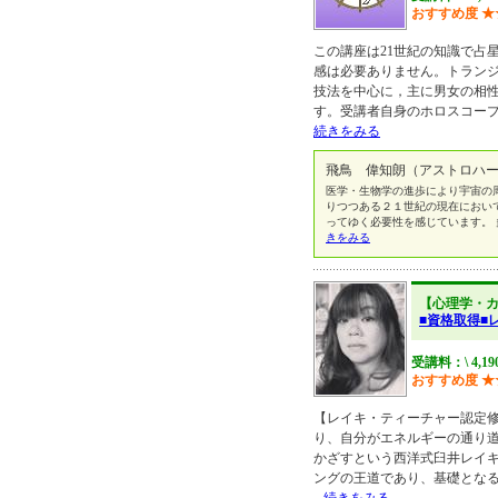
おすすめ度
★
この講座は21世紀の知識で占
感は必要ありません。トランジ
技法を中心に，主に男女の相性
す。受講者自身のホロスコー
続きをみる
飛鳥 偉知朗（アストロハー
医学・生物学の進歩により宇宙の
りつつある２１世紀の現在におい
ってゆく必要性を感じています。 
きをみる
【心理学・
■資格取得■
受講料：\ 4,19
おすすめ度
★
【レイキ・ティーチャー認定
り、自分がエネルギーの通り
かざすという西洋式臼井レイ
ングの王道であり、基礎とな