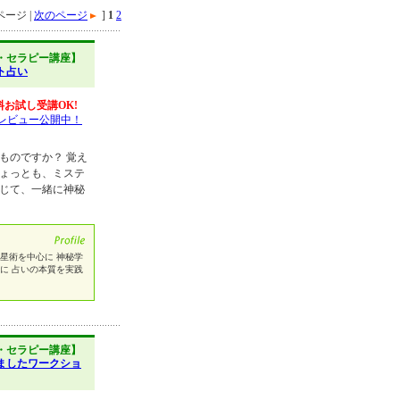
ージ |
次のページ
]
1
2
・セラピー講座】
ト占い
料お試し受講OK!
レビュー公開中！
ものですか？ 覚え
ちょっとも、ミステ
通じて、一緒に神秘
星術を中心に 神秘学
に 占いの本質を実践
・セラピー講座】
ましたワークショ