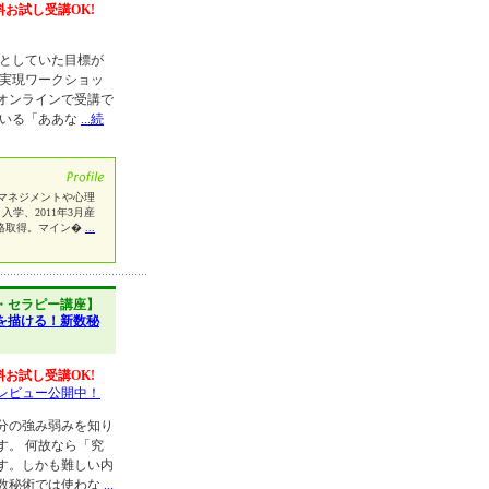
料お試し受講OK!
然としていた目標が
夢実現ワークショッ
オンラインで受講で
ている「ああな
...続
マネジメントや心理
入学、2011年3月産
資格取得。マイン�
...
・セラピー講座】
を描ける！新数秘
料お試し受講OK!
レビュー公開中！
分の強み弱みを知り
す。 何故なら「究
す。しかも難しい内
数秘術では使わな
...