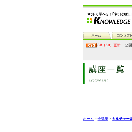
8/8（Sat）更新
公開
ホーム
>
全講座
>
カルチャー系