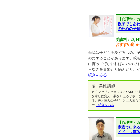
【心理学・
親子でしあ
のための子
受講料：\ 3,14
おすすめ度
★
母親は子どもを愛するもの。
のにすることがあります。親
に育って行かれればいいので
らなさを責めたり悩んだり、
続きをみる
桜 美穂 講師
カウンセリングオフィスSAKUR
を幸せに変え、夢を叶えるサポー
住。夫と三人の子どもと五人暮ら
士
...続きをみる
【心理学・
家庭で出来る
イド ～整