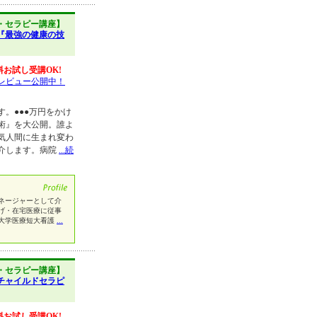
・セラピー講座】
『最強の健康の技
料お試し受講OK!
レビュー公開中！
。●●●万円をかけ
術』を大公開。誰よ
気人間に生まれ変わ
介します。病院
...続
ネージャーとして介
げ・在宅医療に従事
大学医療短大看護
...
・セラピー講座】
チャイルドセラピ
料お試し受講OK!