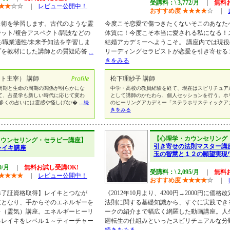
受講料：\ 3,772/月
|
無料
★
★
☆
☆
|
レビュー公開中！
おすすめ度
★
★
★
★
☆
|
星術を学習します。古代のような霊
今度こそ恋愛で傷つきたくないそこのあなた
ット/複合アスペクト/調波などの
体質に！今度こそ本当に愛される私になる！
/職業適性/未来予知法を学習しま
結婚アカデミーへようこそ。 講座内では現
プを教材にした講師との質疑応答
...
リーディングセラピストが恋愛を引き寄せる
きをみる
ト主宰） 講師
松下理紗子 講師
周期と生命の周期の関係が明らかにな
中学・高校の教員経験を経て、現在はスピリチュア
て、占星学も新しい時代に応じて変わ
として講師のかたわら、個人セッションを行う。ホ
多くの占いには霊感や怪しげな/�
...続
のヒーリングアカデミー「ステラホリスティックア
きをみる
【心理学・カウンセリング
カウンセリング・セラピー講座】
引き寄せの法則マスター講
レイキ講座
玉の智慧と１２の願望実現
0/月
|
無料お試し受講OK!
受講料：\ 2,095/月
|
無料
★
★
★
★
|
レビュー公開中！
おすすめ度
★
★
★
★
☆
|
修了証資格取得】レイキとつなが
《2012年10月より、4200円→2000円に価
道となり、手からそのエネルギーを
法則に関する基礎知識から、すぐに実践でき
キ（霊気）講座。エネルギーヒーリ
ークの紹介まで幅広く網羅した動画講座。人
るレイキをレベル１～ティーチャー
廻転生の仕組みといったスピリチュアルな分