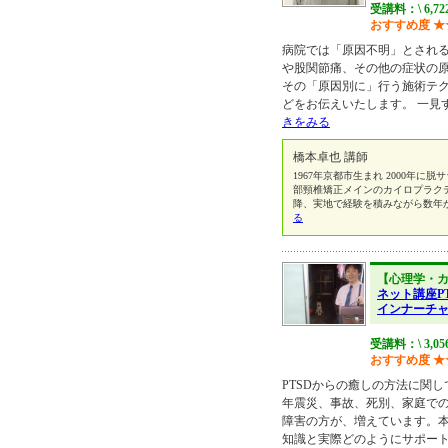
受講料：\ 6,72
おすすめ度
★
病院では「原因不明」とされ
や股関節痛、その他の症状の
その「原因別に」行う施術テ
どをお伝えいたします。 一見
きをみる
橋本卓也 講師
1967年京都市生まれ 2000年
部頸椎矯正メインのカイロプラクテ
降、実地で経験を積みながら数年
る
【心理学・
ネット講座P
インナーチ
受講料：\ 3,05
おすすめ度
★
PTSDからの癒しの方法に関
年震災、事故、死別、家庭で
障害の方が、増えています。
知識と実際どのようにサポー