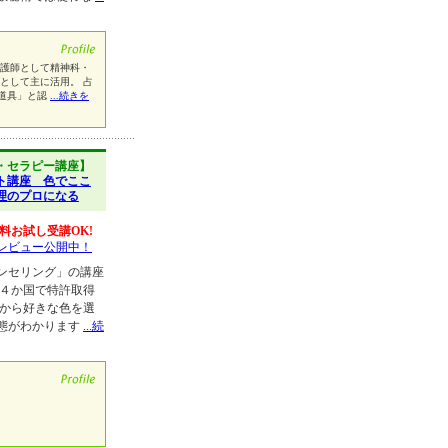
看護師として精神科・
として主に活用。 占
道具」と認
...続きを
・セラピー講座】
ト講座 色でここ
理のプロになる
料お試し受講OK!
レビュー公開中！
ンセリング」の講座
む４か国で特許取得
ドから好きな色を選
態がわかります
...続