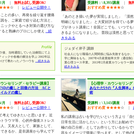
2/月
|
無料お試し受講OK!
受講料：\ 8,393/講座
|
無
★
★
★
☆
|
レビュー公開中！
おすすめ度
★
★
★
★
☆
ることの多い、再発を繰り返す腰痛
「あのとき描いた夢が実現しました」 「漠
原因を、ご家庭で絞り込む方法と、
明確になりました」 と大変好評を得ている
クニックやとるべき対策の選び方な
プがネット講座に！全国どこでも、いつでも
すると熟練のプロにしか使え
...続
きるようになりました。 普段は漠然と思っ
きをみる
ジェダイ岸子 講師
に脱サラ後、当時通院していた治療院にて上
社会人になり職場の人間関係に悩み失敗するなか、
ィックや各種の療法を学ぶ 2002年以
学に興味をもち、2007年4月産業能率大学（通信制）
かけて教わったノウハウを
...続きをみ
業心理コース卒業。 2013年2月産業カウンセラー
続きをみる
カウンセリング・セラピー講座】
【心理学・カウンセリング
TSDの癒しと回復の方法 ACと
あなただけの『人生脚本』
ャイルドの癒し
術
6/月
|
無料お試し受講OK!
受講料：\ 3,143/講座
|
無
★
★
★
☆
|
レビュー公開中！
おすすめ度
★
★
★
★
☆
|
して考えてゆきたいと思います。近
私の講座は占いを学びたいという方より「自
のトラウマ等、心的外傷後ストレス
日常生活に活かしたい」という方にお勧めで
本人、又友人として、家族として、
極の自己分析」としてお作りしているからで
トできるか、是非講座から学んで下
容をイメージで簡単に学べます。そして他の