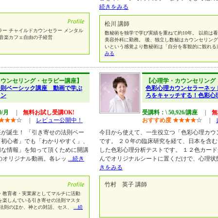
続きをみる
松川 講師
ー チャイルドカウンセラー メンタル
数秘術を独学で学び実績を重ねて約10年。 以前は
グ音楽カフェ自由の子経営
美容外科に勤務。 後、独立し数秘はカウンセリング
いという感覚より数秘術は「自分を客観的に観れる
みる
カウンセリング・セラピー講座】
【心理学・カウンセリング
法則ベーシック講座 動画で学ぶ
色彩心理カウンセラーネッ
スン
ろをキャッチする！色彩心
0/月
|
無料お試し受講OK!
受講料：\ 50,926/講座
|
無
★
★
★
☆
|
レビュー公開中！
おすすめ度
★
★
★
★
☆
|
が誕生！ 「引き寄せの法則ベー
今日から使えて、一生役立つ「色彩心理カウ
「初心者」でも「わかりやすく」、
です。 ２０年の臨床研究を経て、日本を含
切な情報」を知って頂くために開講
した色彩心理分析テストです。 １２色カー
のオリジナル動画。各レッ
...続き
んでオリジナルシートに置くだけで、心理状
きをみる
竹村 英子 講師
教育者・実業家としてマルチに活動
を楽しんでいる引き寄せの法則マスタ
法則のほか、神との対話、セス、
...続