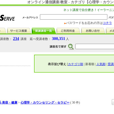
オンライン通信講座/教室 - カテゴリ【心理学・カウ
ネット講座で自分磨き！イーラーニ
パスワードをお忘れの方は
コチラ
234
300,351
講座数：
講座 延べ受講者数：
人
表示並び替え
[
カテゴリ順
| 新着順 |
人気順
|
受講
-美容・健康
>
心理学・カウンセリング・セラピー
( 30 件)