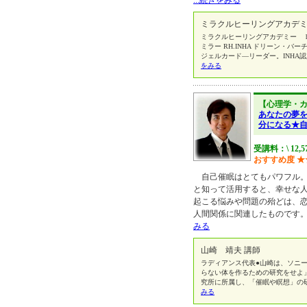
...続きをみる
ミラクルヒーリングアカデミ
ミラクルヒーリングアカデミー http:
ミラー RH.INHA ドリーン・
ジェルカード―リーダー。INHA認
をみる
【心理学・
あなたの夢
分になる★
受講料：\ 12,5
おすすめ度
★
自己催眠はとてもパワフル。
と知って活用すると、幸せな人
起こる悩みや問題の殆どは、
人間関係に関連したものです。
みる
山崎 靖夫 講師
ラディアンス代表●山崎は、ソニー
らない体を作るための研究をせよ」
究所に所属し、「催眠や瞑想」の
みる