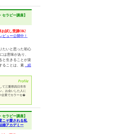
・セラピー講座】
料お試し受講OK!
レビュー公開中！
りたいと思った初心
色には意味があり、
ると生きることが楽
することは、素
...続
して三重県四日市市
ン。お会いした人に
や企業でカラーセ�
・セラピー講座】
度こそ愛される私
結婚アカデミー