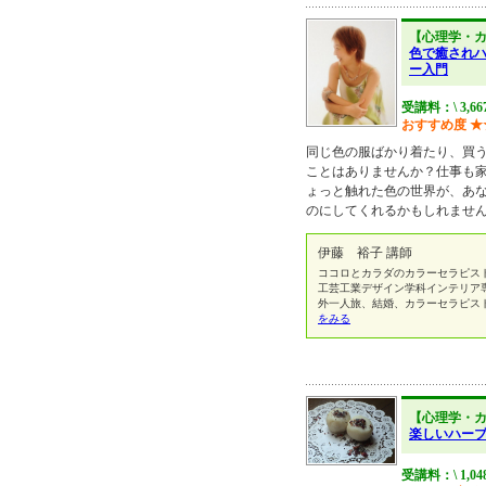
【心理学・
色で癒され
ー入門
受講料：\ 3,6
おすすめ度
★
同じ色の服ばかり着たり、買
ことはありませんか？仕事も
ょっと触れた色の世界が、あ
のにしてくれるかもしれません
伊藤 裕子 講師
ココロとカラダのカラーセラピス
工芸工業デザイン学科インテリア
外一人旅、結婚、カラーセラピス
をみる
【心理学・
楽しいハー
受講料：\ 1,04