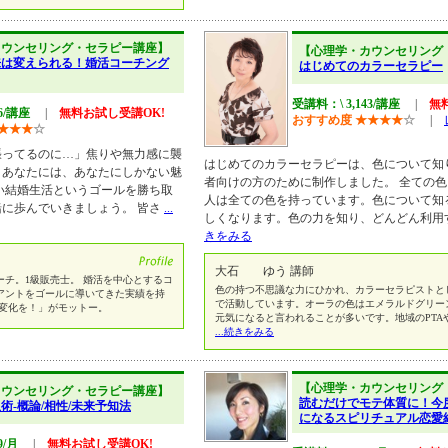
カウンセリング・セラピー講座】
【心理学・カウンセリング
来は変えられる！婚活コーチング
はじめてのカラーセラピー
受講料：\ 3,143/講座
|
無
86/講座
|
無料お試し受講OK!
おすすめ度
★
★
★
★
☆
|
★
★
★
☆
張ってるのに…」焦りや無力感に襲
はじめてのカラーセラピーは、色について知
 あなたには、あなたにしかない魅
者向けの方のために制作しました。 全ての
い結婚生活というゴールを勝ち取
人は全ての色を持っています。色について知
に歩んでいきましょう。 皆さ
...
しくなります。色の力を知り、どんどん利用
きをみる
大石 ゆう 講師
チ。1級販売士。 婚活を中心とするコ
色の持つ不思議な力にひかれ、カラーセラピストと
アントをゴールに導いてきた実績を持
で活動しています。オーラの色はエメラルドグリー
に変化を！」がモットー。
元気になると言われることが多いです。地域のPTA
...続きをみる
【心理学・カウンセリング
カウンセリング・セラピー講座】
読むだけでモテ体質に！今
術-概論/相性/未来予知法
になるスピリチュアル恋愛
9/月
|
無料お試し受講OK!