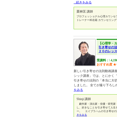
...続きをみる
栗林匡 講師
プロフェッショナル心理カウンセラ
トレーナー科在籍 カウンセリン
【心理学・
引き寄せの
２０のレッ
受講料：\ 4,19
おすすめ度
★
新しい引き寄せの法則動画講座
シック講座」では、とにかく
引き寄せの法則の「本当に大
しました。 全てが撮り下ろし
をみる
Shinji 講師
劇作家・演出家・俳優・研究家・
し、好きなことを引き寄せて人生
ー。 エイブラハムの引き寄せの
きをみる