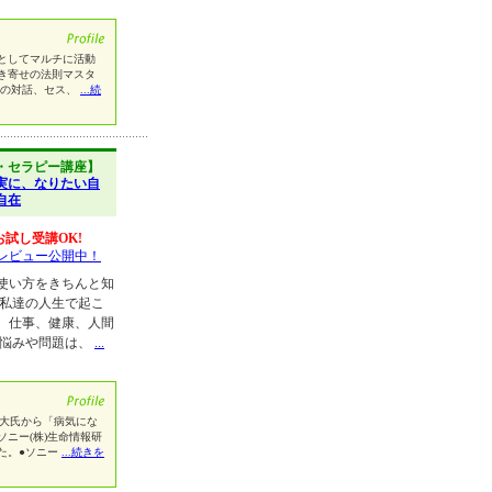
としてマルチに活動
き寄せの法則マスタ
との対話、セス、
...続
・セラピー講座】
実に、なりたい自
自在
お試し受講OK!
レビュー公開中！
使い方をきちんと知
 私達の人生で起こ
、仕事、健康、人間
の悩みや問題は、
...
深大氏から「病気にな
ニー(株)生命情報研
た。●ソニー
...続きを