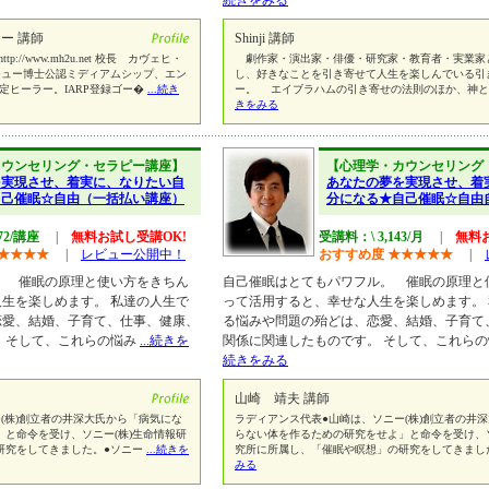
続きをみる
ー 講師
Shinji 講師
//www.mh2u.net 校長 カヴェヒ・
劇作家・演出家・俳優・研究家・教育者・実業家
バーチュー博士公認ミディアムシップ、エン
し、好きなことを引き寄せて人生を楽しんでいる引
定ヒーラー。IARP登録ゴー�
...続き
ー。 エイブラハムの引き寄せの法則のほか、神
きをみる
カウンセリング・セラピー講座】
【心理学・カウンセリング
を実現させ、着実に、なりたい自
あなたの夢を実現させ、着
自己催眠☆自由（一括払い講座）
分になる★自己催眠☆自由
72/講座
|
無料お試し受講OK!
受講料：\ 3,143/月
|
無料
★
★
★
★
|
レビュー公開中！
おすすめ度
★
★
★
★
★
|
 催眠の原理と使い方をきちん
自己催眠はとてもパワフル。 催眠の原理と
生を楽しめます。 私達の人生で
って活用すると、幸せな人生を楽しめます。
恋愛、結婚、子育て、仕事、健康、
る悩みや問題の殆どは、恋愛、結婚、子育て
 そして、これらの悩み
...続きを
関係に関連したものです。 そして、これら
続きをみる
山崎 靖夫 講師
(株)創立者の井深大氏から「病気にな
ラディアンス代表●山崎は、ソニー(株)創立者の井
と命令を受け、ソニー(株)生命情報研
らない体を作るための研究をせよ」と命令を受け、ソ
研究をしてきました。●ソニー
...続きを
究所に所属し、「催眠や瞑想」の研究をしてきまし
みる