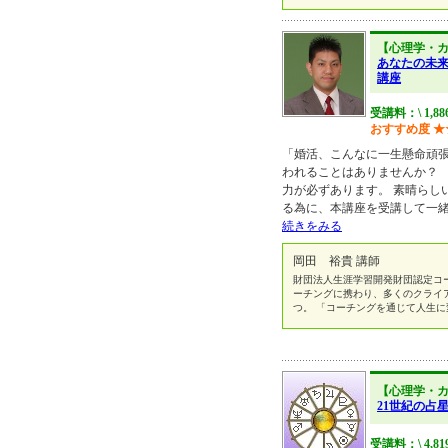
【心理学・
あなたの未
講座
受講料：\ 1,8
おすすめ度
★
「婚活、こんなに一生懸命頑
われることはありませんか？
力が必ずあります。 素晴らし
る為に、本講座を受講して一緒
続きをみる
岡田 裕貴 講師
財団法人生涯学習開発財団認定コー
ーチングに携わり、多くのクライ
つ。 「コーチングを通じて人生
【心理学・
21世紀の占星
受講料：\ 4,81