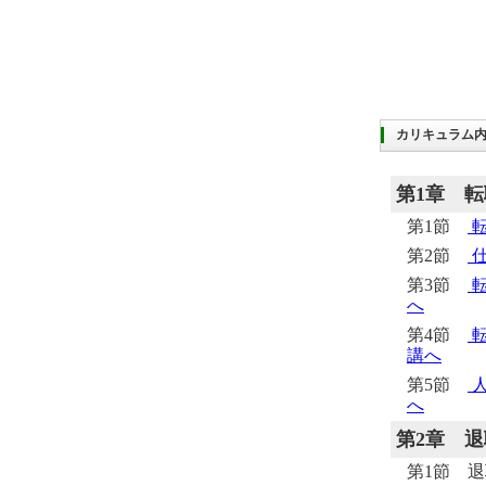
カリキュラム
第1章
転
第1節
転
第2節
仕
第3節
転
へ
第4節
転
講へ
第5節
人
へ
第2章
退
第1節 