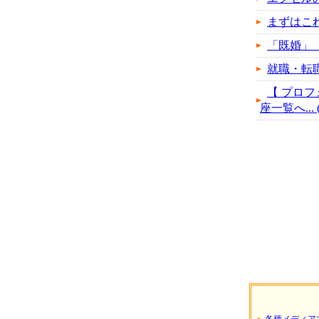
まずはこ
「既婚」
就職・転
【 プロフ
座一覧へ... (
各種メディア