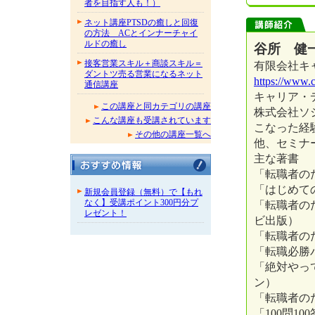
者を目指す人も！）
ネット講座PTSDの癒しと回復
の方法 ACとインナーチャイ
ルドの癒し
谷所 健
接客営業スキル＋商談スキル＝
有限会社キ
ダントツ売る営業になるネット
https://www.c
通信講座
キャリア・
この講座と同カテゴリの講座
株式会社ソ
こんな講座も受講されています
こなった経
その他の講座一覧へ
他、セミナ
主な著書
「転職者の
「はじめて
新規会員登録（無料）で【もれ
なく】受講ポイント300円分プ
「転職者の
レゼント！
ビ出版）
「転職者の
「転職必勝
「絶対やっ
ン）
「転職者の
「100問1