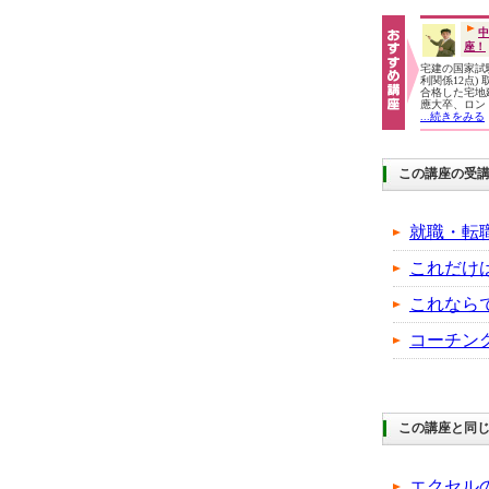
中
座！
宅建の国家試験
利関係12点)
合格した宅地
應大卒、ロン
...続きをみる
この講座の受
就職・転
これだけ
これなら
コーチン
この講座と同じ
エクセル