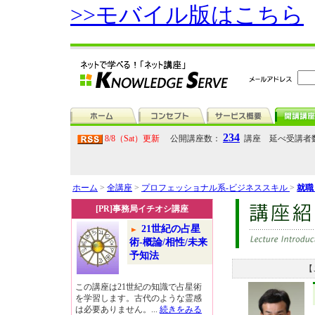
>>モバイル版はこちら
234
8/8（Sat）更新
公開講座数：
講座 延べ受講者
ホーム
>
全講座
>
プロフェッショナル系-ビジネススキル
>
就
[PR]事務局イチオシ講座
21世紀の占星
術-概論/相性/未来
予知法
【
この講座は21世紀の知識で占星術
を学習します。古代のような霊感
は必要ありません。...
続きをみる