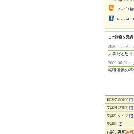
ブログ：
ht
facebook：
この講座を受講
2020-11-
大事だと思う
2009-06-
転職活動の準
標準受講期間
[?]
受講可能期間
[?]
受講料タイプ
[?]
受講料
[?]
お試し講座
[無料