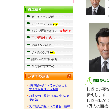
カリキュラム内容
レビューをみる
お試し受講できます!!
★
無料
★
正式受講申し込み
受講までの流れ
よくある質問
講師へのお問い合せ
友だちにすすめる
似顔絵師がすべてを伝授しま
転職に必要
す！運命を知る人相学
伝えします
21世紀の占星術-概論/相性/未来
予知法
転職活動が
1万人の面
実作狂歌講座（入門者も、指導