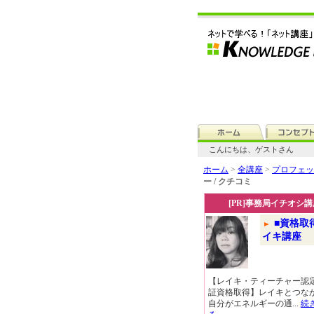
こんにちは、ゲストさん
ホーム
>
全講座
>
プロフェッ
ー / クチコミ
[PR]事務局イチオシ講
■資格取
イキ講座
【レイキ・ティーチャー認
証資格取得】レイキとつな
自分がエネルギーの通...
続