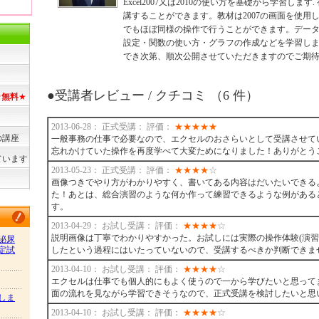
Excel2007又は2010の使い方を基礎から学習しま
講することができます。教材は2007の画面を使用し
でもほぼ同様の操作で行うことができます。デー
設定・関数の使い方・グラフの作成などを学習し
でき次第、順次公開させていただきますのでご期
●受講者レビュー / クチコミ （6 件）
★
無料
★
2013-06-28： 正式受講： 評価：
★
★
★
★
★
の講座
一般事務の仕事で必要なので、エクセルのおさらいとして受講させて
忘れかけていた操作を再度学べて大変ためになりました！ありがとう
ています
2013-05-23： 正式受講： 評価：
★
★
★
★
☆
画像つきでやり方がわかりやすく、書いてある内容はだいたいできる
た！あとは、総合演習のような何か作って練習できるような例がある
す。
2013-04-29： お試し受講： 評価：
★
★
★
★
☆
説明画像は丁寧でわかりやすかった。お試しには実際の操作体験(演習
泌尿
定試
したという過程にはいたっていないので、受講するべきか判断できま
2013-04-10： お試し受講： 評価：
★
★
★
★
☆
エクセルは仕事でも個人的にもよく使うので一から学びたいと思って
面の流れを見ながら学習できそうなので、正式受講を検討したいと思
しま
2013-04-10： お試し受講： 評価：
★
★
★
★
☆