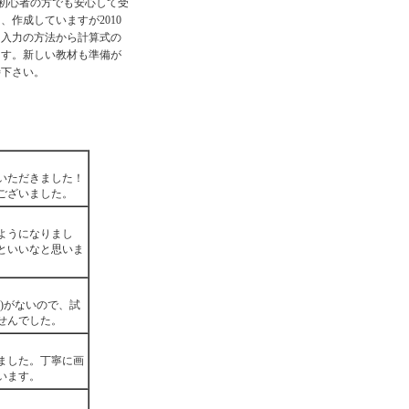
す. 初心者の方でも安心して受
、作成していますが2010
タ入力の方法から計算式の
ます。新しい教材も準備が
待下さい。
いただきました！
ございました。
ようになりまし
といいなと思いま
)がないので、試
せんでした。
ました。丁寧に画
います。