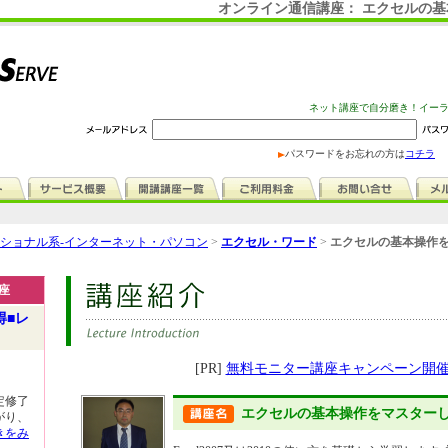
オンライン通信講座： エクセルの
ネット講座で自分磨き！イー
パスワードをお忘れの方は
コチラ
ショナル系-インターネット・パソコン
>
エクセル・ワード
>
エクセルの基本操作を
座
得■レ
[PR]
無料モニター講座キャンペーン開
定修了
エクセルの基本操作をマスター
がり、
きをみ