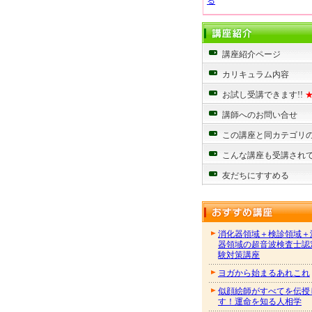
る
講座紹介ページ
カリキュラム内容
お試し受講できます!!
講師へのお問い合せ
この講座と同カテゴリ
こんな講座も受講され
友だちにすすめる
消化器領域＋検診領域＋
器領域の超音波検査士認
験対策講座
ヨガから始まるあれこれ
似顔絵師がすべてを伝授
す！運命を知る人相学