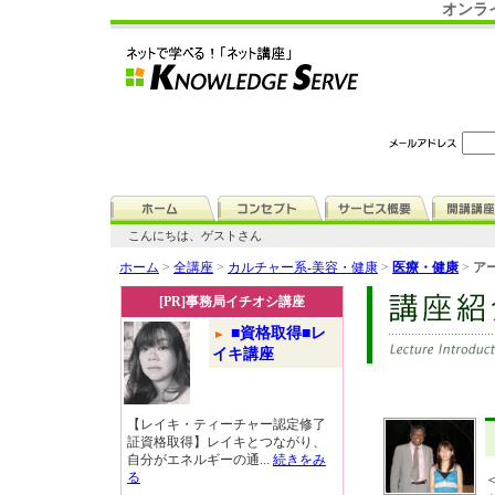
オンラ
こんにちは、ゲストさん
ホーム
>
全講座
>
カルチャー系-美容・健康
>
医療・健康
>
ア
[PR]事務局イチオシ講座
■資格取得■レ
イキ講座
【レイキ・ティーチャー認定修了
証資格取得】レイキとつながり、
自分がエネルギーの通...
続きをみ
る