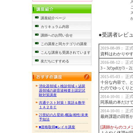
講座紹介ページ
カリキュラム内容
●受講者レビュー
講師へのお問い合せ
この講座と同カテゴリの講座
2019-08-09：
こんな講座も受講されています
資料はわかりやす
友だちにすすめる
2016-08-12：
3－3のpdfが3
2015-05-03：
十分な内容で、
消化器領域＋検診領域＋泌尿
たのでゆっくり
器領域の超音波検査士認定試
験対策講座
2014-10-01：
同系統の本だけ
共通テスト対策！英語＆数学
１Ａ２ＢＣ
2014-10-01：
21世紀の占星術-概論/相性/未来
最終課題の回答
予知法
[講師からのコメ
■資格取得■レイキ講座
ようやく体調が