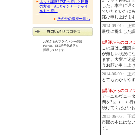
ネット講座PTSDの癒しと回復
した。本当に遅
の方法 ACとインナーチャイ
ルドの癒し
ていただいたに
詫び申し上げま
その他の講座一覧へ
2014-09-01：
最後に提出した
お客さまのプライバシー保護
[講師からのコメ
のため、SSL暗号化通信を
この度はご迷惑
採用しています。
が難しい状況に
ます。大変ご迷
うお願い申し上
2014-06-09：
とてもわかりや
[講師からのコメ
アーユルヴェー
間を3回（！）
続けてください
2013-06-05：
市販の本にはない
す。