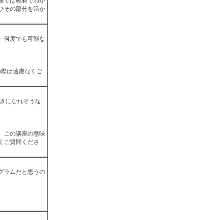
座では教材でわか
ひその部分を活か
。何度でも可能な
の際は遠慮なくご
好きになれそうな
、この講座の意味
くご質問くださ
グラムだと思うの