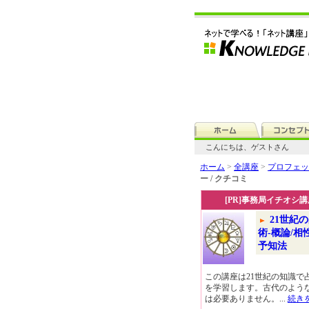
こんにちは、ゲストさん
ホーム
>
全講座
>
プロフェッ
ー / クチコミ
[PR]事務局イチオシ講
21世紀
術-概論/相
予知法
この講座は21世紀の知識で
を学習します。古代のよう
は必要ありません。...
続き