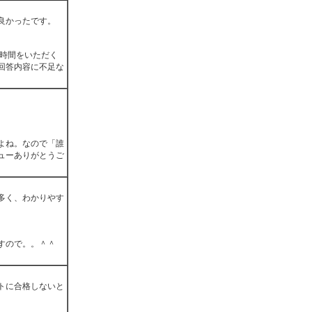
良かったです。
お時間をいただく
回答内容に不足な
。
よね。なので「誰
ューありがとうご
多く、わかりやす
すので。。＾＾
トに合格しないと