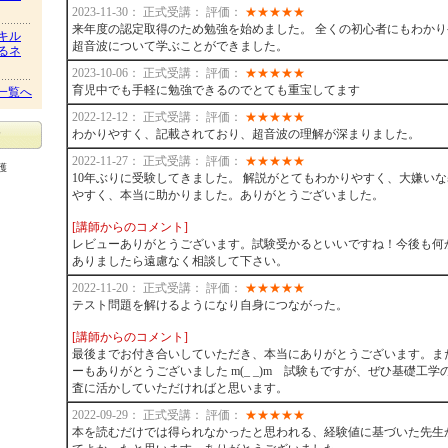
2023-11-30： 正式受講： 評価：
★
★
★
★
★
来年度の認定取得のため勉強を始めました。 全くの初心者にもわか
キル
超音波について学ぶことができました。
るネ
2023-10-06： 正式受講： 評価：
★
★
★
★
★
育児中でも手軽に勉強できるのでとても重宝してます
一覧へ
2022-12-12： 正式受講： 評価：
★
★
★
★
★
わかりやすく、記載されており、超音波の理解が深まりました。
2022-11-27： 正式受講： 評価：
★
★
★
★
★
護
10年ぶりに受験してきました。 解説がとてもわかりやすく、大嫌い
やすく、本当に助かりました。ありがとうございました。
[講師からのコメント]
レビューありがとうございます。試験受かるといいですね！今後も何
ありましたら遠慮なく相談して下さい。
2022-11-20： 正式受講： 評価：
★
★
★
★
★
テスト問題を解けるようになり自身につながった。
[講師からのコメント]
最後までお付き合いしていただき、本当にありがとうございます。ま
ーもありがとうございました m(_ _)m 試験もですが、ぜひ基礎工
査に活かしていただければと思います。
2022-09-29： 正式受講： 評価：
★
★
★
★
★
本を読むだけでは得られなかったと思われる、経験値に基づいた先生