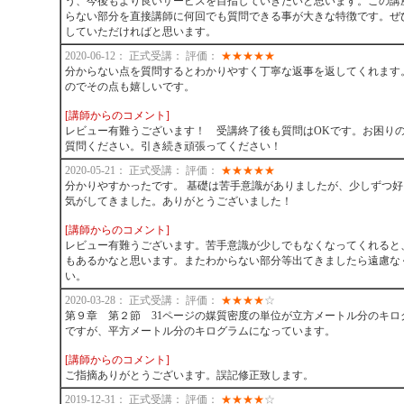
う、今後もより良いサービスを目指していきたいと思います。この講
らない部分を直接講師に何回でも質問できる事が大きな特徴です。ぜ
していただければと思います。
2020-06-12： 正式受講： 評価：
★
★
★
★
★
分からない点を質問するとわかりやすく丁寧な返事を返してくれます
のでその点も嬉しいです。
[講師からのコメント]
レビュー有難うございます！ 受講終了後も質問はOKです。お困り
質問ください。引き続き頑張ってください！
2020-05-21： 正式受講： 評価：
★
★
★
★
★
分かりやすかったです。 基礎は苦手意識がありましたが、少しずつ
気がしてきました。ありがとうございました！
[講師からのコメント]
レビュー有難うございます。苦手意識が少しでもなくなってくれると
もあるかなと思います。またわからない部分等出てきましたら遠慮な
い。
2020-03-28： 正式受講： 評価：
★
★
★
★
☆
第９章 第２節 31ページの媒質密度の単位が立方メートル分のキロ
ですが、平方メートル分のキログラムになっています。
[講師からのコメント]
ご指摘ありがとうございます。誤記修正致します。
2019-12-31： 正式受講： 評価：
★
★
★
★
☆