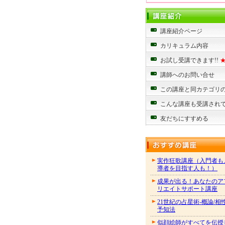
講座紹介ページ
カリキュラム内容
お試し受講できます!!
講師へのお問い合せ
この講座と同カテゴリ
こんな講座も受講され
友だちにすすめる
実作狂歌講座（入門者も
導者を目指す人も！）
成果が出る！あなたのア
リエイトサポート講座
21世紀の占星術-概論/相
予知法
似顔絵師がすべてを伝授