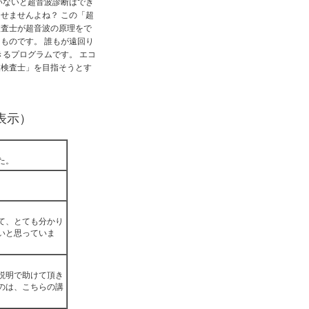
いないと超音波診断はでき
せませんよね？ この「超
検査士が超音波の原理をで
ものです。 誰もが遠回り
きるプログラムです。 エコ
波検査士」を目指そうとす
を表示）
た。
て、とても分かり
いと思っていま
説明で助けて頂き
のは、こちらの講