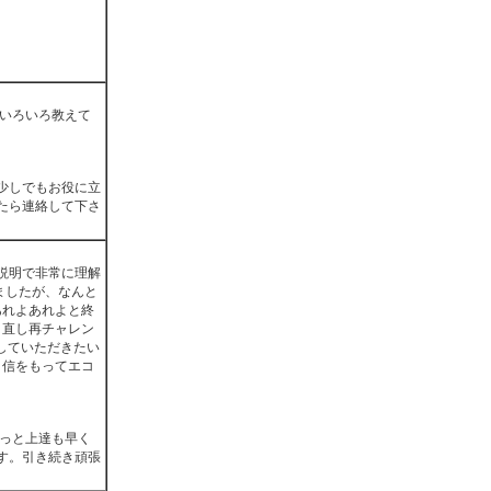
 いろいろ教えて
少しでもお役に立
たら連絡して下さ
説明で非常に理解
ましたが、なんと
あれよあれよと終
り直し再チャレン
やしていただきたい
自信をもってエコ
きっと上達も早く
す。引き続き頑張