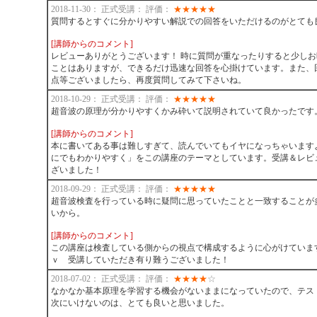
2018-11-30： 正式受講： 評価：
★
★
★
★
★
質問するとすぐに分かりやすい解説での回答をいただけるのがとても
[講師からのコメント]
レビューありがとうございます！ 時に質問が重なったりすると少し
ことはありますが、できるだけ迅速な回答を心掛けています。また、
点等ございましたら、再度質問してみて下さいね。
2018-10-29： 正式受講： 評価：
★
★
★
★
★
超音波の原理が分かりやすくかみ砕いて説明されていて良かったです
[講師からのコメント]
本に書いてある事は難しすぎて、読んでいてもイヤになっちゃいます
にでもわかりやすく」をこの講座のテーマとしています。受講＆レビ
ざいました！
2018-09-29： 正式受講： 評価：
★
★
★
★
★
超音波検査を行っている時に疑問に思っていたことと一致することが
いから。
[講師からのコメント]
この講座は検査している側からの視点で構成するように心がけていま
ｖ 受講していただき有り難うございました！
2018-07-02： 正式受講： 評価：
★
★
★
★
☆
なかなか基本原理を学習する機会がないままになっていたので、テス
次にいけないのは、とても良いと思いました。