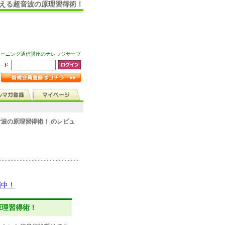
教える超音波の原理習得術！
ラーニング通信講座のナレッジサーブ
波の原理習得術！ のレビュ
催中！
原理習得術！