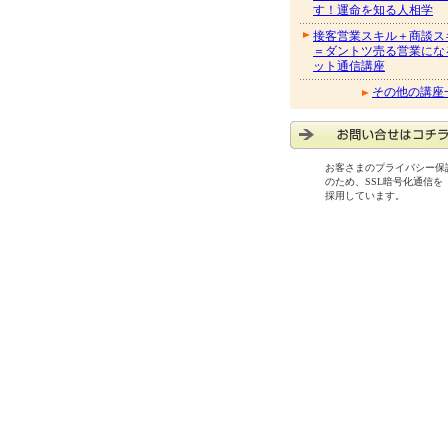
す！運命を知る人相学
接客営業スキル＋商談ス
＝ダントツ売る営業にな
ット通信講座
その他の講座
お客さまのプライバシー保
のため、SSL暗号化通信を
採用しています。