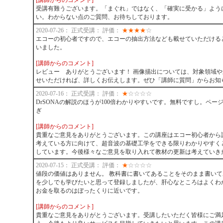
[講師からのコメント]
受講有難うございます。「まぐれ」ではなく、「確実に受かる」よう
い。わからない点のご質問、お待ちしております。
2020-07-26： 正式受講： 評価：
★
★
★
★
☆
エコーの初心者ですので、エコーの抽出方法なども載せていただける
いました。
[講師からのコメント]
レビュー ありがとうございます！ 画像描出については、対象領域
せいただければ、詳しくお伝えします。ぜひ「講師に質問」からお知
2020-07-16： 正式受講： 評価：
★
☆
☆
☆
☆
DrSONAの解説のほうが100倍わかりやすいです。無料ですし。ペー
ぎ
[講師からのコメント]
貴重なご意見をありがとうございます。この講座はエコー初心者から
考えている方に向けて、超音波の基礎工学をできる限りわかりやすく
しています。今後様々なご意見を取り入れて教材の更新は考えていき
2020-07-15： 正式受講： 評価：
★
☆
☆
☆
☆
値段の価値はありません。 教科書に書いてあることをそのまま書い
を少しでも学びたいと思って登録しましたが、肝心なところはよくわ
お金を取るのはぼったくりに近いです。
[講師からのコメント]
貴重なご意見をありがとうございます。受講したいただく皆様にご満