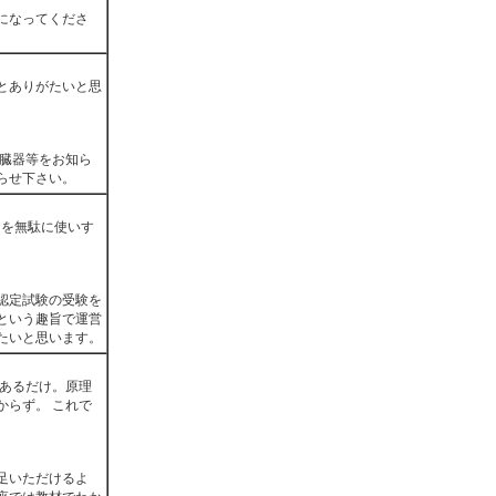
になってくださ
とありがたいと思
や臓器等をお知ら
らせ下さい。
ジを無駄に使いす
認定試験の受験を
という趣旨で運営
たいと思います。
てあるだけ。原理
からず。 これで
足いただけるよ