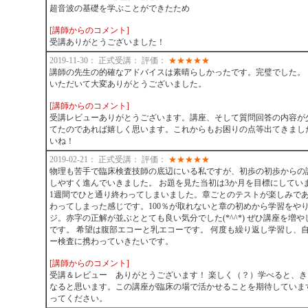
超音波の基礎を学ぶことができたため
[講師からのコメント]
受講ありがとうございました！
2019-11-30： 正式受講： 評価：
★
★
★
★
★
講師の先生の的確なアドバイスは素晴らしかったです。完璧でした。
いただいて大変ありがとうございました。
[講師からのコメント]
受講レビューありがとうございます。講座、そして質問回答の内容が
てたのであれば嬉しく思います。これからもお困りの点等出てきまし
いね！
2019-02-21： 正式受講： 評価：
★
★
★
★
★
物理も苦手で臨床検査技師の底辺にいる私ですが、初歩の初歩からの
しやすく進んでいきました。 お題を見た当初は3か月を目標にしてい
1週間でひと通り終わってしまいました。章ごとのテストが楽しみで
わってしまった感じです。100％が取れないと章の初めから学習をや
ジ。赤字の正解が並ぶととても良い気分でした(*^^*) ぜひ講座を増
です。 希望は腹部エコーと乳エコーです。 何度も繰り返し学習し、
ー検査に携わっていきたいです。
[講師からのコメント]
受講＆レビュー ありがとうございます！ 楽しく（？）学べると、
なると思います。この講座が臨床の場で活かせることを期待していま
ってください。