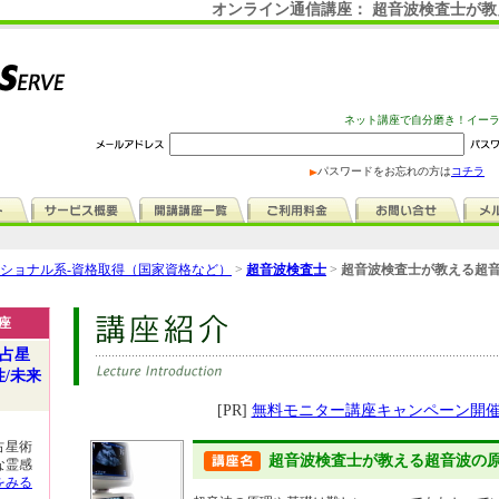
オンライン通信講座： 超音波検査士が
ネット講座で自分磨き！イー
パスワードをお忘れの方は
コチラ
ショナル系-資格取得（国家資格など）
>
超音波検査士
>
超音波検査士が教える超音
座
の占星
性/未来
[PR]
無料モニター講座キャンペーン開
占星術
超音波検査士が教える超音波の
な霊感
をみる