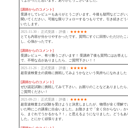
てよかったと思います。ありがとうございました。
[講師からのコメント]
受講そしてレビューもありがとうございます。今後も疑問などござい
聞いてください。可能な限りフォローするつもりです。引き続きどう
いたします。
2021-11-30： 正式受講： 評価：
★
★
★
★
★
とても内容が分かりやすかったです。質問にすぐに回答いただけたこ
し、心強かったです。
[講師からのコメント]
受講レビュー、有り難うございます！ 受講終了後も質問にはお答え
で、不明な点がありましたら、ご質問下さい！！
2021-11-26： 正式受講： 評価：
★
★
★
★
★
超音波検査士の資格に挑戦してみようかなという気持ちになれました
[講師からのコメント]
ぜひ認定試験に挑戦してみて下さい。お困りのことなどありましたら
ご質問ください！
2021-09-23： 正式受講： 評価：
★
★
★
★
★
超音波検査士の試験を受けようと決意しましたが、物理が全く理解で
いた時にこの講座に出会いました。お陰さまで「全く分からない」か
ら、まぐれでうかるかも？！」と思えるようになりました。どうもあ
した。とにかく頑張ります。