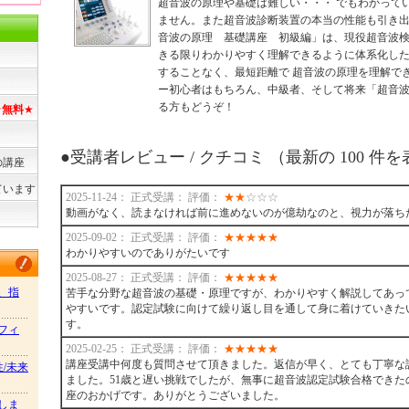
超音波の原理や基礎は難しい・・・ でもわかって
ません。また超音波診断装置の本当の性能も引き出
音波の原理 基礎講座 初級編」は、現役超音波
きる限りわかりやすく理解できるように体系化した
することなく、最短距離で 超音波の原理を理解で
ー初心者はもちろん、中級者、そして将来「超音
る方もどうぞ！
★
無料
★
●受講者レビュー / クチコミ （最新の 100 件
の講座
ています
2025-11-24： 正式受講： 評価：
★
★
☆
☆
☆
動画がなく、読まなければ前に進めないのが億劫なのと、視力が落ち
2025-09-02： 正式受講： 評価：
★
★
★
★
★
わかりやすいのでありがたいです
2025-08-27： 正式受講： 評価：
★
★
★
★
★
、指
苦手な分野な超音波の基礎・原理ですが、わかりやすく解説してあっ
やすいです。認定試験に向けて繰り返し目を通して身に着けていきた
す。
フィ
2025-02-25： 正式受講： 評価：
★
★
★
★
★
講座受講中何度も質問させて頂きました。返信が早く、とても丁寧な
性/未来
ました。51歳と遅い挑戦でしたが、無事に超音波認定試験合格できた
座のおかげです。ありがとうございました。
しま