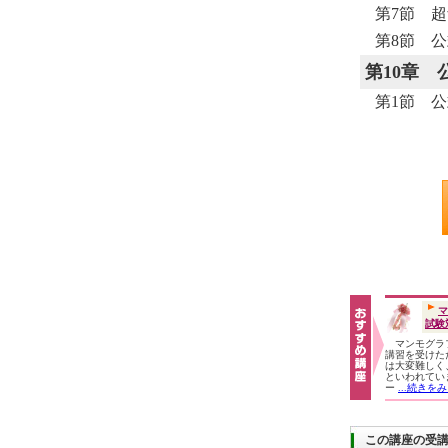
第7節 
第8節 
第10章
第1節 
マ
試験
マンモグラ
講習を受けた
は大変難しく、
といわれてい
ー
...続きを
この講座の受