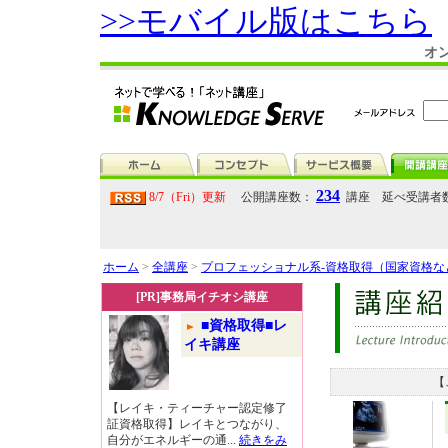
>>モバイル版はこちら
オ
234
8/7（Fri）更新
公開講座数：
講座 延べ受講者
ホーム
>
全講座
>
プロフェッショナル系-資格取得（国家資格
[PR]事務局イチオシ講座
■資格取得■レ
イキ講座
【
【レイキ・ティーチャー認定修了
証資格取得】レイキとつながり、
自分がエネルギーの通...
続きをみ