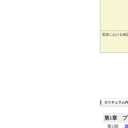
受講における補
カリキュラム
第1章
プ
第1節
真