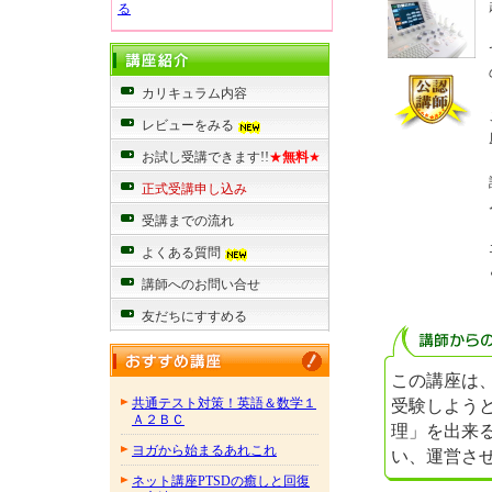
る
カリキュラム内容
レビューをみる
お試し受講できます!!
★
無料
★
正式受講申し込み
受講までの流れ
よくある質問
講師へのお問い合せ
友だちにすすめる
この講座は
受験しよう
共通テスト対策！英語＆数学１
Ａ２ＢＣ
理」を出来
ヨガから始まるあれこれ
い、運営さ
ネット講座PTSDの癒しと回復