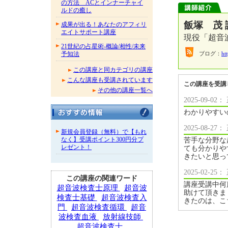
の方法 ACとインナーチャイ
ルドの癒し
飯塚 茂 
成果が出る！あなたのアフィリ
エイトサポート講座
現役「超
21世紀の占星術-概論/相性/未来
ブログ：
ht
予知法
この講座と同カテゴリの講座
こんな講座も受講されています
この講座を受講
その他の講座一覧へ
2025-09-
わかりやすい
2025-08-
新規会員登録（無料）で【もれ
なく】受講ポイント300円分プ
苦手な分野な
レゼント！
ても分かりや
きたいと思っ
2025-02-
この講座の関連ワード
講座受講中何
超音波検査士原理
超音波
助けて頂きま
検査士基礎
超音波検査入
きたのは、こ
門
超音波検査循環
超音
波検査血液
放射線技師
超音波検査士