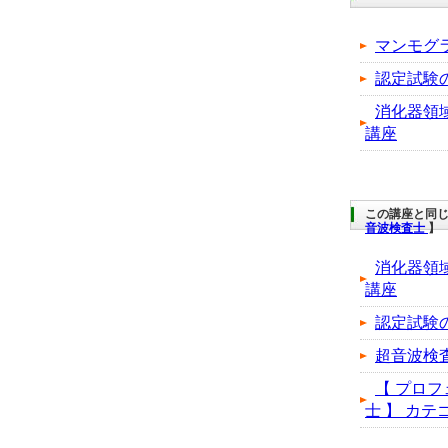
マンモグ
認定試験
消化器領
講座
この講座と同じ
音波検査士
】
消化器領
講座
認定試験
超音波検
【 プロフ
士 】 カテゴ