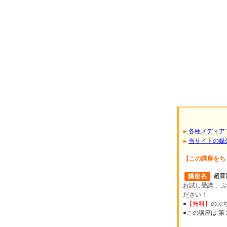
各種メディア
当サイトの媒
【この講座をち
超音
お試し受講 、ぷ
ださい！
●
【無料】
のぷ
●この講座は 