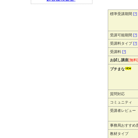
標準受講期間
[?]
受講可能期間
[?]
受講料タイプ
[?]
受講料
[?]
お試し講座
[無料
プチまな
質問対応
コミュニティ
受講者レビュー
事務局おすすめ
教材タイプ