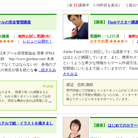
（全
13
講座中 1-10件目を表示） [ 前のペ
ールの安全管理講座
【講座】
Flashマスター講
60/講座
|
無料お試し受講OK!
受講料：\ 5,237/月
|
無料
★
★
★
★
|
レビュー公開中！
おすすめ度
★
★
★
★
☆
|
Adobe Flash CS5 に対応している講座です。
日本プール管理業協会 理事 JPMA
はほとんど網羅しています。また、携帯やスマー
://www.jpoolma.com/ 本来
というような希少な情報からゲーム作成方法
所でなくてはならないが、各地のプ
型開発にいたるまで扱っていますので、Flas
故の発生が後を絶たな�
...続きをみ
きをみる
渡辺 忠郎 講師
専門学校にてIT技術とインターネット上のビジネス
なります。 現場で培った経験をもと
た。少子化で学校が廃校になったため、インターネ
て、わかり易くポイントを絞ってお伝
換えてネットビジネスをサポートしています。
また、現在も機会があれば現場に立
...
ステルで絵・イラストを描きまし
【講座】
はじめてのカラー