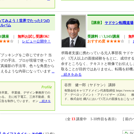
ってみよう！世界でたった1つの
【講座】
ヤドケン転職道場
アルバム
43/講座
|
無料お試し受講OK!
受講料：\ 3,143/講座
|
無
★
★
★
☆
|
レビュー公開中！
おすすめ度
★
★
★
★
☆
|
求職者支援に携わっている元人事部長 ヤドケ
ブッキングをご存じですか？ 当
が、1万人以上の面接経験をもとに、成功す
ングの手法、プロが現場で使ってい
余すところなく、テキストと映像でお伝えし
写真撮影の手法等、色々な角度から
取ることが目的ではありません。転職を好機
らえるような内容になっています
...
...続きをみる
谷所 健一郎（ヤドケン） 講師
有限会社キャリアドメイン代表取締役 https://www.career
科卒業。 卒業後、デザイン事務所での
ア・デベロップメント・アドバイザー（CDA） 
わる。 主に松下電工、三井不動産、長
ド、株式会社 綱八において1万人の面接をおこなっ
広告を制作しています。 オン
...続きを
（全
13
講座中 1-10件目を表示） [ 前のペ