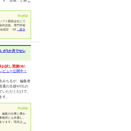
、♭、音階…と順
...
ソフト開発会社にて
制作請負、専門学校
会認定 ・MI
...続き
Ｌが1か月でセレ
料お試し受講OK!
レビュー公開中！
永みちるが、編集者
普通の主婦やOLの
ていただくだけで、
ます。
、編集の仕事に携わ
事務所にも所属し、
あります。現在は
...