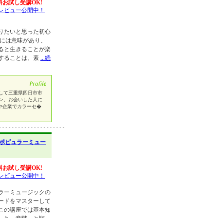
料お試し受講OK!
レビュー公開中！
りたいと思った初心
色には意味があり、
ると生きることが楽
することは、素
...続
して三重県四日市市
ン。お会いした人に
や企業でカラーセ�
ポピュラーミュー
料お試し受講OK!
レビュー公開中！
ラーミュージックの
ードをマスターして
この講座では基本知