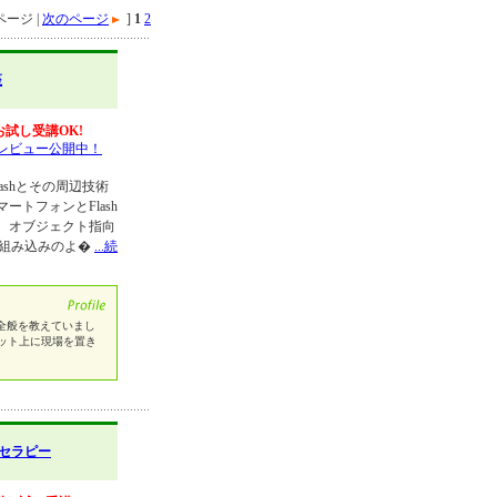
ージ |
次のページ
]
1
2
座
お試し受講OK!
レビュー公開中！
Flashとその周辺技術
トフォンとFlash
、オブジェクト指向
h組み込みのよ�
...続
全般を教えていまし
ット上に現場を置き
セラピー