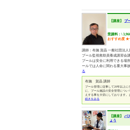
【講座】
プ
受講料：\ 3,9
おすすめ度
★
講師：布施 賀晶 一般社団法人
プール監視救助員養成講習会講師 http
プールは安全に利用できる場
ールでは人命に関わる重大事
る
布施 賀晶 講師
プール管理に従事して20年以上に
に、プール施設の安全管理につい
えする事を大切にしております。
続きをみる
【講座】
パ
ょう