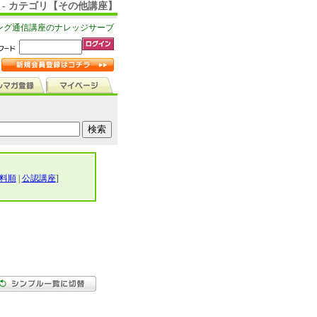
 - カテゴリ【その他講座】
ング通信講座のナレッジサーブ
料順
|
公認講座
]