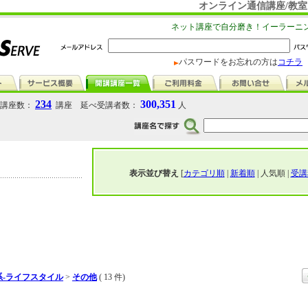
オンライン通信講座/教室
ネット講座で自分磨き！イーラーニ
パスワードをお忘れの方は
コチラ
234
300,351
講座数：
講座 延べ受講者数：
人
表示並び替え
[
カテゴリ順
|
新着順
| 人気順 |
受講
系-ライフスタイル
>
その他
( 13 件)