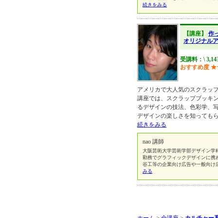
続きをみる
【講座】
作
オリジナル
受講料：\ 3,1
おすすめ度
★
アメリカで大人気のスクラップ
講座では、スクラップブッキ
るデザインの技法、色彩学、
デザインの楽しさを知っても
続きをみる
nao 講師
大阪芸術大学芸術学部デザイン学
勤務でグラフィックデザインに携
谷工等の企業向け広告や一般向け
みる