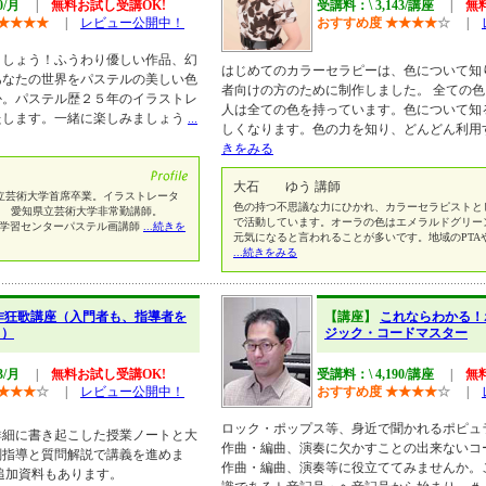
0/月
|
無料お試し受講OK!
受講料：\ 3,143/講座
|
無
★
★
★
★
|
レビュー公開中！
おすすめ度
★
★
★
★
☆
|
ましょう！ふうわり優しい作品、幻
はじめてのカラーセラピーは、色について知
あなたの世界をパステルの美しい色
者向けの方のために制作しました。 全ての
か。パステル歴２５年のイラストレ
人は全ての色を持っています。色について知
たします。一緒に楽しみましょう
...
しくなります。色の力を知り、どんどん利用
きをみる
大石 ゆう 講師
知県立芸術大学首席卒業。イラストレータ
色の持つ不思議な力にひかれ、カラーセラピストと
02.3. 愛知県立芸術大学非常勤講師。
で活動しています。オーラの色はエメラルドグリー
北部生涯学習センターパステル画講師
...続きを
元気になると言われることが多いです。地域のPTA
...続きをみる
作狂歌講座（入門者も、指導者を
【講座】
これならわかる！
！）
ジック・コードマスター
3/月
|
無料お試し受講OK!
受講料：\ 4,190/講座
|
無
★
★
★
☆
|
レビュー公開中！
おすすめ度
★
★
★
★
☆
|
ロック・ポップス等、身近で聞かれるポピュ
詳細に書き起こした授業ノートと大
作曲・編曲、演奏に欠かすことの出来ないコ
削指導と質問解説で講義を進めま
作曲・編曲、演奏等に役立ててみませんか。
追加資料もあります。