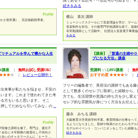
識であるト音記号・ヘ音記号から始まり、＃
続きをみる
横山 喜次 講師
さかさ座所属）、言語遊戯指導者。
ミュージックスクールにて音楽理論を学び、ゲーム
音楽制作を担当、その後専門学校講師を経て、楽曲
非常勤講師として活動中。 社団法人音楽電子事業協
をみる
ピリチュアルを学んで豊かな人生
【講座】
「普通の主婦やＯ
ブになる方法」講座
00/講座
|
無料お試し受講OK!
受講料：\ 2,095/講座
|
無
★
★
★
☆
|
レビュー公開中！
おすすめ度
★
★
★
★
☆
|
フリーの編集者で、美容法の講師でもある藤
な出来事が私たちを悩ませ、不安の
として数多くのセレブに取材した経験から、
思います。これまで使われてきた考
方でも、生活習慣や意識の持ち方を少し変え
る方もいると思います。 そこ
セレブ的な雰囲気が身につく方法をお伝えし
「押してだめなら引いてみな」の
...
藤永 みちる 講師
大阪教育大学美術学科卒業。教育関係の仕事をへて
るようになりました。取材や執筆のかたわらモデル
学院修士課程を修了。専門は、遺伝子
モデルやイベント・コンパニオンをしていた経験も
Ｔ会社に８年勤務の後退社し子供向け
続きをみる
知り合いのチャネラーさんに「ヒーラ
...