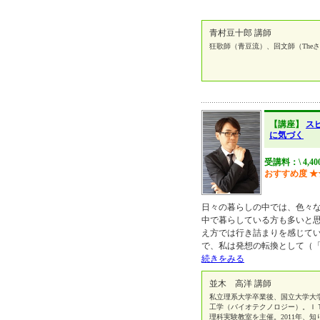
青村豆十郎 講師
狂歌師（青豆流）、回文師（The
【講座】
ス
に気づく
受講料：\ 4,4
おすすめ度
★
日々の暮らしの中では、色々
中で暮らしている方も多いと
え方では行き詰まりを感じてい
で、私は発想の転換として（
続きをみる
並木 高洋 講師
私立理系大学卒業後、国立大学大
工学（バイオテクノロジー）。Ｉ
理科実験教室を主催。2011年、