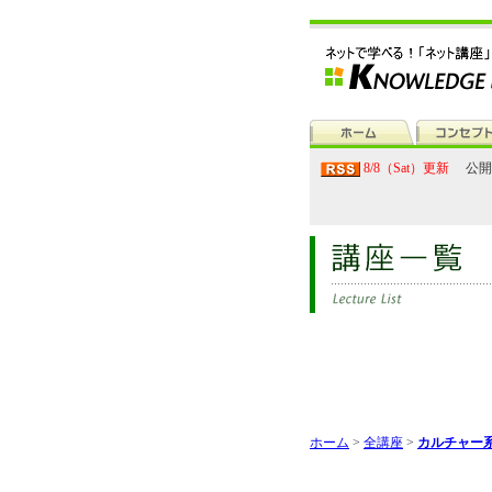
8/8（Sat）更新
公開
ホーム
>
全講座
>
カルチャー