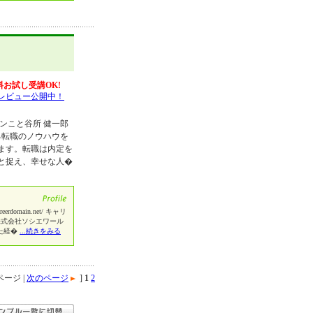
料お試し受講OK!
レビュー公開中！
ンこと谷所 健一郎
る転職のノウハウを
ます。転職は内定を
と捉え、幸せな人�
domain.net/ キャリ
株式会社ソシエワール
た経�
...続きをみる
ージ |
次のページ
]
1
2