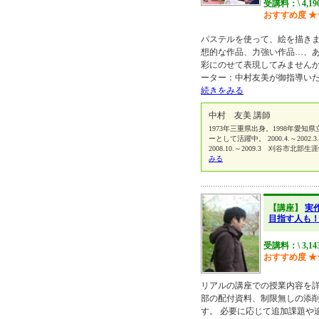
受講料：\ 4,19
おすすめ度
★
パステルを使って、絵を描き
想的な作品、力強い作品…、
彩にのせて表現してみません
ーター：中村友美が御指導い
続きをみる
中村 友美 講師
1973年三重県出身。1998年愛
ーとして活躍中。 2000.4.～20
2008.10.～2009.3 刈谷市
みる
【講座】
実
目指す人も
受講料：\ 3,14
おすすめ度
★
リアルの講座での授業内容を
部の配付資料、制限無しの添
す。 必要に応じて追加課題や