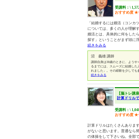
受講料：\ 1,5
おすすめ度
★
「結婚するには婚活（コンカ
については、多くの人が理解
婚活とは、具体的に何をした
探す」ということがまず頭に
続きをみる
沼 義雄 講師
講師自身は38歳のときに、ようや
るまでには、スムーズに結婚した
れました」。その経験を少しでも
続きをみる
【脳トレ講
計算ドリルで
受講料：\ 1,0
おすすめ度
★
計算ドリルはたくさんありま
がないと思います。普通なら
の体操をして下さいね。全部