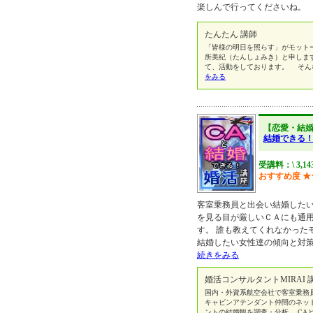
楽しんで行ってくださいね。
たんたん 講師
「皆様の明日を照らす」がモット
所美紀（たんしょみき）と申しま
て、活動をしております。 そん
をみる
【恋愛・結
結婚できる
受講料：\ 3,1
おすすめ度
★
客室乗務員と出会い結婚したい
を見る目が厳しいＣＡにも通
す。 誰も教えてくれなかった
結婚したい女性達の傾向と対
続きをみる
婚活コンサルタントMIRAI 
国内・外資系航空会社で客室乗務
キャビンアテンダント仲間のネッ
ントの結婚観を調査・分析。 CA