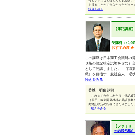
報ビジネスなどほとんどを経験。
を得ることができなかったがオー
続きをみる
【簿記講座
受講料：\ 2,09
おすすめ度
★
この講座は日本商工会議所の
３級の簿記検定試験を含む）
として開講しました。 ①就
職）を目指す一般社会人 ②
続きをみる
香椎 明俊 講師
これまで永年にわたり、簿記教育
（雇用・能力開発機構の委託事業
商簿記検定の指導に当たりました
...続きをみる
【ファミリ
＝結婚活動