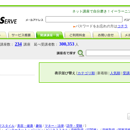
ネット講座で自分磨き！イーラーニ
パスワードをお忘れの方は
コチラ
234
300,353
講座数：
講座 延べ受講者数：
人
表示並び替え
[
カテゴリ順
| 新着順 |
人気順
|
受講
フスタイル
/
美容・健康
/
趣味
/
マネー・法律
/
語学・受験
/ ]
系：
インターネット・パソコン
/
ビジネススキル
/
資格取得（IT関連）
/
資格取得（国家資