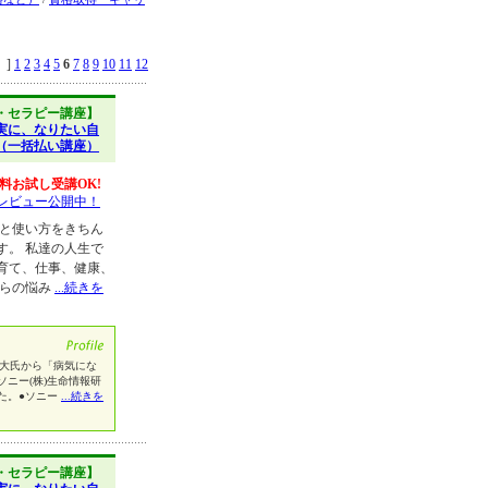
]
1
2
3
4
5
6
7
8
9
10
11
12
・セラピー講座】
実に、なりたい自
（一括払い講座）
料お試し受講OK!
レビュー公開中！
と使い方をきちん
す。 私達の人生で
育て、仕事、健康、
れらの悩み
...続きを
深大氏から「病気にな
ニー(株)生命情報研
た。●ソニー
...続きを
・セラピー講座】