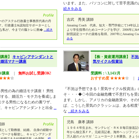
います。また、パソコンに対して苦手意識の
続きをみる
吉武 秀美 講師
ーのアステル行政書士事務所代表の丹
す。行政書士&認知症サポーターとし
Amazing Coach 代表。短大・専門学校にて14年以
な私が、今までの脳トレに飽�
...続き
より学生指導のためコーチングを学び、2006年に&#1
財団認定コーチの資格を取得。2007年にAmazing Co
みる
婚講座】
キャビンアテンダントと
【株・資産運用講座】
不況
！婚活マナー講座
気サイクル投資法
43/講座
|
無料お試し受講OK!
受講料：\ 3,143/月
★
★
★
☆
おすすめ度
★
★
★
★
☆
|
『不況は予想できる！景気サイクル投資法』
男性の為の婚活モテ講座！ 男性
そ・・・◆◇今回の金融危機で不意打ちを受
用する、婚活力・モテ力を養成しま
ます。しかし、アメリカの金融政策や、その
モテる男性になるための裏ワザ、
ば、こうした景気のクラッシュは、ある程度
策、キャビンアテンダントと出会
...
な
...続きをみる
児島 康孝 講師
講師
１９６４年生まれ、サンテレビ・ＲＫＢ毎日放送記
員として勤務後、結婚。 自身の経験や
年から独立系ＦＰ。元経済記者。海外ヘッジファン
トワークを駆使し、キャビンアテンダ
万人超のメルマガ「ニューヨーク１本勝負、きょう
と結婚できる結婚相談所（会員制
...続