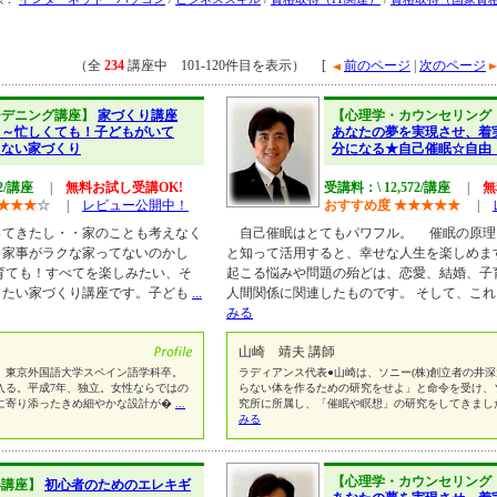
（全
234
講座中 101-120件目を表示） [
前のページ
|
次のページ
ーデニング講座】
家づくり講座
【心理学・カウンセリング
）～忙しくても！子どもがいて
あなたの夢を実現させ、着
らない家づくり
分になる★自己催眠☆自由
72/講座
|
無料お試し受講OK!
受講料：\ 12,572/講座
|
無
★
★
★
☆
|
レビュー公開中！
おすすめ度
★
★
★
★
★
|
ってきたし・・家のことも考えなく
自己催眠はとてもパワフル。 催眠の原理
・家事がラクな家ってないのかし
と知って活用すると、幸せな人生を楽しめま
育ても！すべてを楽しみたい、そ
起こる悩みや問題の殆どは、恋愛、結婚、子
したい家づくり講座です。子ども
...
人間関係に関連したものです。 そして、こ
みる
山崎 靖夫 講師
。東京外国語大学スペイン語学科卒。
ラディアンス代表●山崎は、ソニー(株)創立者の井
入る。平成7年、独立。女性ならではの
らない体を作るための研究をせよ」と命令を受け、ソ
に寄り添ったきめ細やかな設計が�
...
究所に所属し、「催眠や瞑想」の研究をしてきまし
みる
【心理学・カウンセリング
器講座】
初心者のためのエレキギ