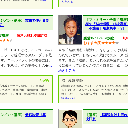
きをみる
【ファミリー・子育て講座
ネジメント講座】
業務で使える制
様の「結婚活動」相談講座
C）
［令嬢編］短期集中・辛
43/講座
|
無料お試し受講OK!
受講料：\ 2,619/講座
|
無
★
★
★
☆
おすすめ度
★
★
★
★
☆
raints：以下TOC）とは、イスラエルの
今や「結婚活動（婚活）」をしなくては結婚
ドラットが提唱するスループット最
われています。もちろん20歳代でスムーズに
です。ゴールドラットの著書には、
ます。また「適齢」といわれる歳を過ぎた人
す。TOCは、その主要なもの�
...
りに暮らしているなかでごく自然に「縁」に
続きをみる
沼 義雄 講師
手機械メーカーの経理（主に原価計
講師自身は38歳のときに、ようやく見合い結婚（妻
ング会社（事業戦略、業績管理、業務
るまでには、スムーズに結婚した人達とは違った「
行会社（主に経理、給与計算）を経て
れました」。その経験を少しでも参考にして欲しい
続きをみる
ネジメント講座】
業務改善（基
【講座】
【講師向け】売れ
改訂版