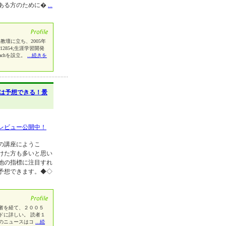
ある方のために�
...
上教壇に立ち、2005年
2854;生涯学習開発
achを設立。
...続きを
は予想できる！景
レビュー公開中！
の講座にようこ
けた方も多いと思い
他の指標に注目すれ
予想できます。◆◇
者を経て、２００５
ドに詳しい。 読者１
のニュースはコ
...続