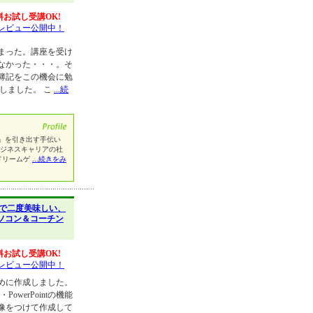
料お試し受講OK!
レビュー公開中！
まった。講座を受け
なかった・・・。そ
簿記をこの機会に勉
しました。 こ
...続
」を引き出す手伝い
ビジネスキャリアの社
ドリームゲ
...続きをみ
で二度美味しい、
ソコン＆コーチン
料お試し受講OK!
レビュー公開中！
めに作成しました。
owerPointの機能
像をつけて作成して