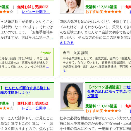
72/講座
|
無料お試し受講OK!
受講料：\ 2,881/講座
|
無
★
★
★
☆
|
レビュー公開中！
おすすめ度
★
★
★
★
★
|
ツ＝結婚活動）が必要」ということ
簿記の勉強を始めたはいいけど、挫折してし
する時代になっています。それでは
てみたけど、よくわからないし、質問もでき
らよいのでしょう。「お相手候補を
んな経験はありませんか？会計の初歩である
浮かびますが、実はそれは第一ス
...
強したい。 そんな方のためにこの講座を開設
きをみる
寺田 久美 講師
く見合い結婚（妻は34歳）。そこに至
中小企業診断士として、創業支援、企業の「基勝力
人達とは違った「貴重な経験を味わさ
をさせていただいています。 資格取得支援講師、
参考にして欲しい、というのが講座
...
内講師を歴任 （財）あいち産業振興機構 専門家 
る
【パソコン基礎講座】
一粒
座】
たんたん式面白すぎる脳トレ
仕事の流れに沿って学ぶパ
頭の体操をしよう♪
グ講座
48/講座
|
無料お試し受講OK!
受講料：\ 3,667/講座
|
無
★
★
★
☆
|
レビュー公開中！
おすすめ度
★
★
★
★
☆
|
すが、こんな計算ドリルは見たこと
仕事に必要な機能だけ学びたいという方のた
簡単な計算でもこの計算は・・・頭
特に個人事業主の方が必要とするWord・Excel・P
で４００問ありますので、焦らずに
を仕事の流れに沿って、一場面ずつ丁寧に画