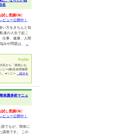
実に、なりたい自
自在
お試し受講OK!
レビュー公開中！
使い方をきちんと知
 私達の人生で起こ
、仕事、健康、人間
の悩みや問題は、
...
深大氏から「病気にな
ニー(株)生命情報研
た。●ソニー
...続きを
簡単護身術マニュ
お試し受講OK!
レビュー公開中！
を誰でもが、簡単に
た講座です。 この