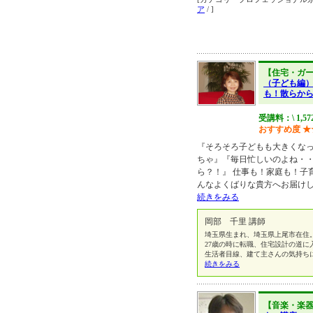
ア
/ ]
【住宅・ガ
（子ども編
も！散らか
受講料：\ 1,5
おすすめ度
★
『そろそろ子どもも大きくな
ちゃ』『毎日忙しいのよね・
ら？！』 仕事も！家庭も！子
んなよくばりな貴方へお届け
続きをみる
岡部 千里 講師
埼玉県生まれ、埼玉県上尾市在住
27歳の時に転職、住宅設計の道に
生活者目線、建て主さんの気持ち
続きをみる
【音楽・楽