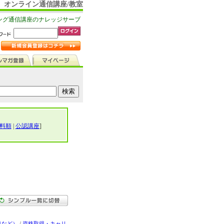
オンライン通信講座/教室
ング通信講座のナレッジサーブ
料順
|
公認講座
]
格など）
/
資格取得・キャリ