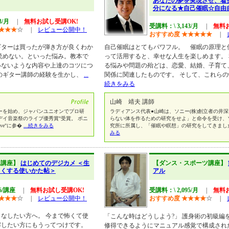
あなたの夢を実現させ、着
分になる★自己催眠☆自由
3/月
|
無料お試し受講OK!
受講料：\ 3,143/月
|
無料
★
★
★
☆
|
レビュー公開中！
おすすめ度
★
★
★
★
★
|
ギターは買ったが弾き方が良くわか
自己催眠はとてもパワフル。 催眠の原理と
読めない。といった悩み。教本で
って活用すると、幸せな人生を楽しめます。
いないような内容や上達のコツにつ
る悩みや問題の殆どは、恋愛、結婚、子育て
のギター講師の経験を生かし、
...
関係に関連したものです。 そして、これら
続きをみる
山崎 靖夫 講師
ターを始め、ジャパンユニオンでプロ研
ラディアンス代表●山崎は、ソニー(株)創立者の井
リデイ音楽祭のライブ優秀賞"受賞。 ポニ
らない体を作るための研究をせよ」と命令を受け、ソ
ive"に参�
...続きをみる
究所に所属し、「催眠や瞑想」の研究をしてきまし
みる
像講座】
はじめてのデジカメ ＜生
【ダンス・スポーツ講座】
しくする使いかた帖＞
アル
46/講座
|
無料お試し受講OK!
受講料：\ 2,095/月
|
無料
★
★
★
☆
|
レビュー公開中！
おすすめ度
★
★
★
★
☆
|
なしたい方へ。 今まで怖くて使
「こんな時はどうしよう?」 護身術の初級編
解したい方にもうってつけです。
修得できるようにマニュアル感覚で構成され