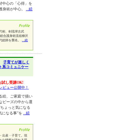
材中心の「心得」を
護身術が中心。
...続
刀術、剣琉球古武
、総合護身術流祖柳沢
二代総師を襲名。
...続
】
子育てが楽しく
ト系コミュニケー
お試し受講OK!
レビュー公開中！
る絵、ご家庭で描い
なビーズの中から選
”ちょっと気になる
気になる事”を
...続
・出産・子育て。現
々な情報が溢れる現