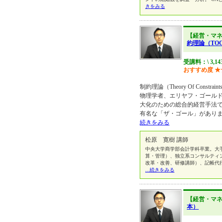
きをみる
【経営・マ
約理論（TO
受講料：\ 3,1
おすすめ度
★
制約理論（Theory Of Const
物理学者、エリヤフ・ゴール
大化のための総合的経営手法
有名な「ザ・ゴール」がありま
続きをみる
松原 寛樹 講師
中央大学商学部会計学科卒業。大
算・管理）、独立系コンサルティ
改革・改善、研修講師）、記帳代
...続きをみる
【経営・マ
本）