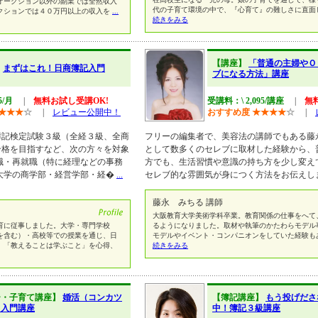
オークション以外の副業では全然収入
代の子育て環境の中で、『心育て』の難しさに直面
クションでは４０万円以上の収入を
...
続きをみる
【講座】
「普通の主婦やＯ
】
まずはこれ！日商簿記入門
ブになる方法」講座
5/月
|
無料お試し受講OK!
受講料：\ 2,095/講座
|
無
★
★
★
☆
|
レビュー公開中！
おすすめ度
★
★
★
★
☆
|
簿記検定試験３級（全経３級、全商
フリーの編集者で、美容法の講師でもある藤
合格を目指すなど、次の方々を対象
として数多くのセレブに取材した経験から、
職・再就職（特に経理などの事務
方でも、生活習慣や意識の持ち方を少し変え
大学の商学部・経営学部・経�
...
セレブ的な雰囲気が身につく方法をお伝えし
藤永 みちる 講師
大阪教育大学美術学科卒業。教育関係の仕事をへて
に従事しました。大学・専門学校
るようになりました。取材や執筆のかたわらモデル
を含む）・高校等での授業を通じ、日
モデルやイベント・コンパニオンをしていた経験も
。「教えることは学ぶこと」を心得、
続きをみる
ー・子育て講座】
婚活（コンカツ
【簿記講座】
もう投げださ
）入門講座
中！簿記３級講座