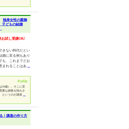
】
独身女性の親御
 子どもの結婚
口
料お試し受講OK!
できない時代だとい
結婚に至る例もあり
でも、これまでどお
恵まれることはあ
...
は34歳）。そこに至
貴重な経験を味わさ
、というのが講座
...
る！講座の作り方