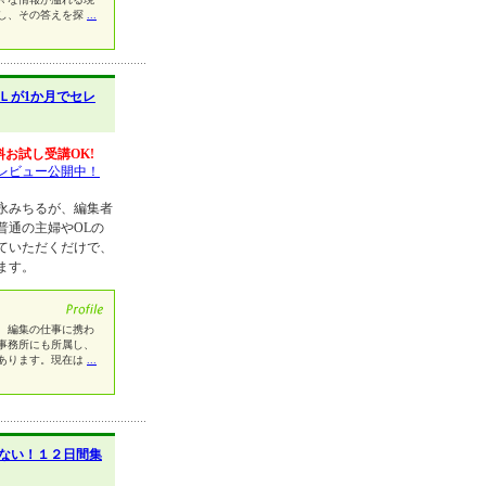
し、その答えを探
...
Ｌが1か月でセレ
料お試し受講OK!
レビュー公開中！
永みちるが、編集者
普通の主婦やOLの
ていただくだけで、
ます。
、編集の仕事に携わ
事務所にも所属し、
あります。現在は
...
ない！１２日間集