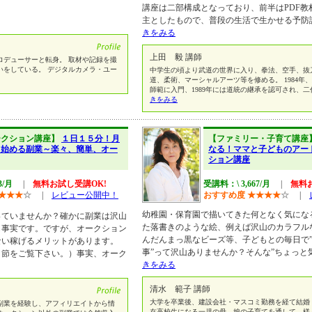
講座は二部構成となっており、前半はPDF教
主としたもので、普段の生活で生かせる予防
きをみる
上田 毅 講師
ロデューサーと転身。 取材や記録を撮
いをしている。 デジタルカメラ・ユー
中学生の頃より武道の世界に入り、拳法、空手、抜
道、柔術、マーシャルアーツ等を修める。 1984年
師範に入門、1989年には道統の継承を認可され、
きをみる
ークション講座】
１日１５分！月
【ファミリー・子育て講座
ら始める副業～楽々、簡単、オー
なる！ママと子どものアー
ション講座
3/月
|
無料お試し受講OK!
受講料：\ 3,667/月
|
無料
★
★
★
☆
|
レビュー公開中！
おすすめ度
★
★
★
★
☆
|
幼稚園・保育園で描いてきた何となく気にな
っていませんか？確かに副業は沢山
た落書きのような絵、例えば沢山のカラフル
も事実です。ですが、オークション
んだんまっ黒なビーズ等、子どもとの毎日で
ない稼げるメリットがあります。
事”って沢山ありませんか？そんな”ちょっと
２節をご覧下さい。）事実、オーク
きをみる
清水 範子 講師
大学を卒業後、建設会社・マスコミ勤務を経て結婚
副業を経験し、アフィリエイトから情
在高校生になる一児の母。娘の子育てを通して、様