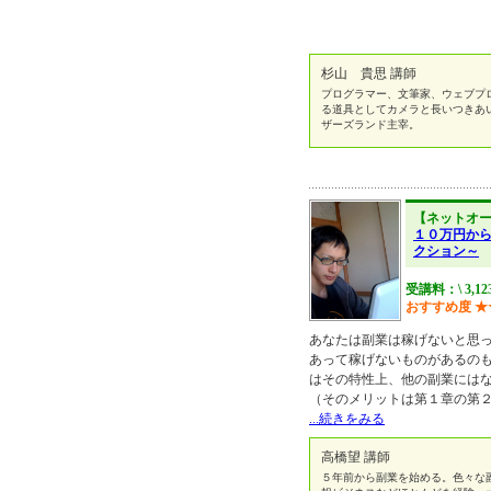
杉山 貴思 講師
プログラマー、文筆家、ウェブプ
る道具としてカメラと長いつきあ
ザーズランド主宰。
【ネットオ
１０万円か
クション～
受講料：\ 3,12
おすすめ度
★
あなたは副業は稼げないと思
あって稼げないものがあるの
はその特性上、他の副業には
（そのメリットは第１章の第
...続きをみる
高橋望 講師
５年前から副業を始める。色々な