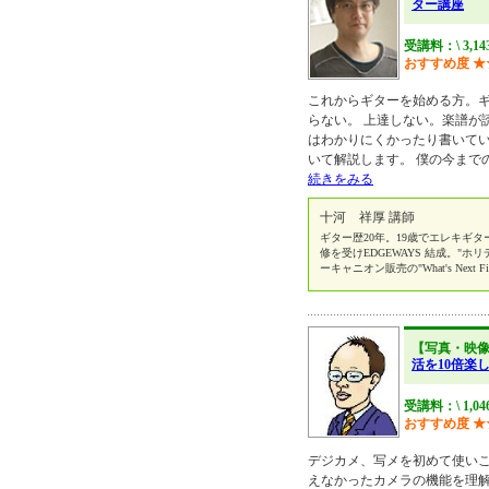
ター講座
受講料：\ 3,14
おすすめ度
★
これからギターを始める方。
らない。 上達しない。楽譜が
はわかりにくかったり書いて
いて解説します。 僕の今まで
続きをみる
十河 祥厚 講師
ギター歴20年。19歳でエレキギ
修を受けEDGEWAYS 結成。"ホ
ーキャニオン販売の"What's Next F
【写真・映
活を10倍楽
受講料：\ 1,0
おすすめ度
★
デジカメ、写メを初めて使いこ
えなかったカメラの機能を理