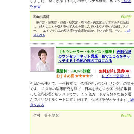
しました。 全てが撮り下ろしのオリジナル動画。各レッ
...続き
をみる
Shinji 講師
劇作家・演出家・俳優・研究家・教育者・実業家としてマルチに活動
し、好きなことを引き寄せて人生を楽しんでいる引き寄せの法則マスタ
ー。 エイブラハムの引き寄せの法則のほか、神との対話、セス、
...続
きをみる
【カウンセラー・セラピスト講座】
色彩心理
カウンセラーネット講座 色でこころをキャ
ッチする！色彩心理のプロになる
受講料：\ 50,926/講座
|
無料お試し受講OK!
おすすめ度
★
★
★
★
☆
|
レビュー公開中！
今日から使えて、一生役立つ「色彩心理カウンセリング」の講座
です。 ２０年の臨床研究を経て、日本を含む４か国で特許取得
した色彩心理分析テストです。 １２色カードから好きな色を選
んでオリジナルシートに置くだけで、心理状態がわかります
...続
きをみる
竹村 英子 講師