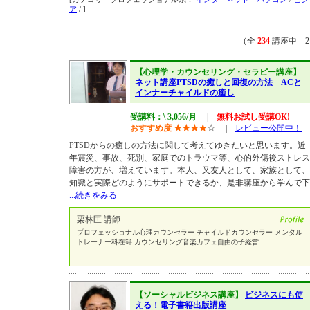
ア
/ ]
（全
234
講座中 2
【心理学・カウンセリング・セラピー講座】
ネット講座PTSDの癒しと回復の方法 ACと
インナーチャイルドの癒し
受講料：\ 3,056/月
|
無料お試し受講OK!
おすすめ度
★
★
★
★
☆
|
レビュー公開中！
PTSDからの癒しの方法に関して考えてゆきたいと思います。近
年震災、事故、死別、家庭でのトラウマ等、心的外傷後ストレス
障害の方が、増えています。本人、又友人として、家族として、
知識と実際どのようにサポートできるか、是非講座から学んで下
...続きをみる
栗林匡 講師
プロフェッショナル心理カウンセラー チャイルドカウンセラー メンタル
トレーナー科在籍 カウンセリング音楽カフェ自由の子経営
【ソーシャルビジネス講座】
ビジネスにも使
える！電子書籍出版講座