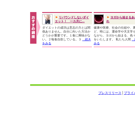
リバウンドしないダイ
ヨガから始まるあ
エット！ 一カ月に...
れ
ダイエットの成功は意志の力とは関
健康や医療、社会の仕組や、
係ありません。自分に向いた方法か
ど、時には、運命学や天文学
どうかが重要です。１食に興味がな
ながら、ヨガから始まる、色
い。２毎食自炊している。３
...続き
をいたします。 私たち人間
.
をみる
みる
プレスリリース
│
プライ