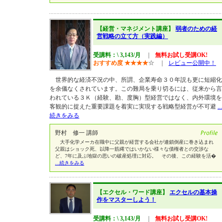
【経営・マネジメント講座】
弱者のための経
営戦略の立て方（実践編）
受講料：\ 3,143/月
|
無料お試し受講OK!
おすすめ度
★
★
★
★
☆
|
レビュー公開中！
世界的な経済不況の中、所謂、企業寿命３０年説も更に短縮化
を余儀なくされています。この難局を乗り切るには、従来から言
われている３Ｋ（経験、勘、度胸）型経営ではなく、内外環境を
客観的に捉えた重要課題を着実に実現する戦略型経営が不可避
...
続きをみる
野村 修一 講師
大手化学メーカ在職中に父親が経営する会社が連鎖倒産に巻き込まれ
父親はショック死、以降一筋縄ではいかない様々な債権者との交渉な
ど、7年に及ぶ地獄の思いの破産処理に対応。 その後、この経験を活�
...続きをみる
【エクセル・ワード講座】
エクセルの基本操
作をマスターしよう！
受講料：\ 3,143/月
|
無料お試し受講OK!