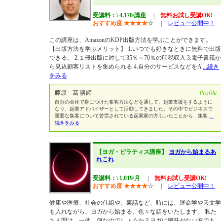
受講料：\ 4,170/講座
|
無料お試し受講OK!
おすすめ度
★
★
★
★
☆
|
レビュー公開中！
この講座は、AmazonのKDP出版方法を学ぶことができます。
【出版方法を学ぶメリット】 1.いつでも好きなときに無料で出版
できる。 2.１冊出版に対して35％～70％の印税収入 3.電子書籍か
ら見込顧客リストを集められる 4.自分のサービスなどをA
...続き
をみる
藤原 高 講師
自分の会社で身につけた集客方法などを通して、起業支援をするように
なり、起業アドバイザーとして活動してきました。その中でビジネスで
重要な集客について苦労されている起業家の方もいたことから、集客
...
続きをみる
【ヨガ・ピラティス講座】
ヨガから始まるあ
れこれ
受講料：\ 1,019/月
|
無料お試し受講OK!
おすすめ度
★
★
★
★
☆
|
レビュー公開中！
健康や医療、社会の仕組や、裏話など、時には、運命学や天文学
も入れながら、ヨガから始まる、色々な話をいたします。 私た
ち人間は、一体、何なのでしょうか？ヨガに興味がない方でも、