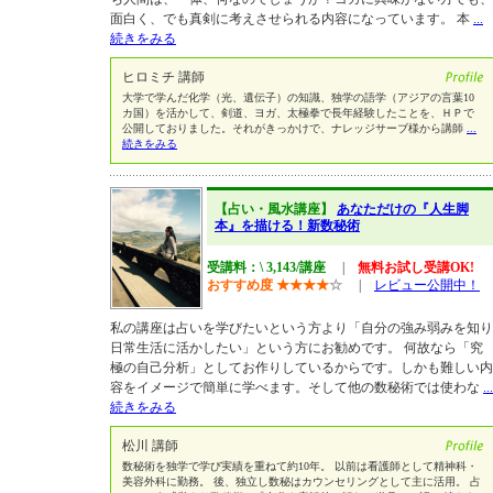
面白く、でも真剣に考えさせられる内容になっています。 本
...
続きをみる
ヒロミチ 講師
大学で学んだ化学（光、遺伝子）の知識、独学の語学（アジアの言葉10
カ国）を活かして、剣道、ヨガ、太極拳で長年経験したことを、ＨＰで
公開しておりました。それがきっかけで、ナレッジサーブ様から講師
...
続きをみる
【占い・風水講座】
あなただけの『人生脚
本』を描ける！新数秘術
受講料：\ 3,143/講座
|
無料お試し受講OK!
おすすめ度
★
★
★
★
☆
|
レビュー公開中！
私の講座は占いを学びたいという方より「自分の強み弱みを知り
日常生活に活かしたい」という方にお勧めです。 何故なら「究
極の自己分析」としてお作りしているからです。しかも難しい内
容をイメージで簡単に学べます。そして他の数秘術では使わな
...
続きをみる
松川 講師
数秘術を独学で学び実績を重ねて約10年。 以前は看護師として精神科・
美容外科に勤務。 後、独立し数秘はカウンセリングとして主に活用。 占