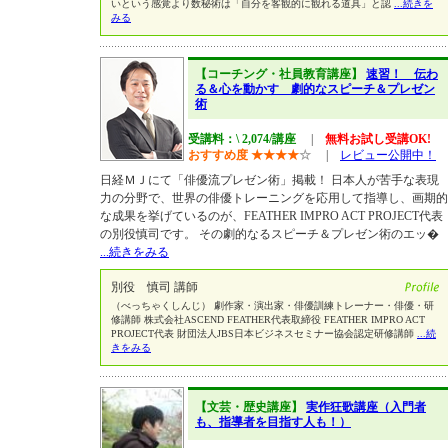
いという感覚より数秘術は「自分を客観的に観れる道具」と認
...続きを
みる
【コーチング・社員教育講座】
速習！ 伝わ
る＆心を動かす 劇的なスピーチ＆プレゼン
術
受講料：\ 2,074/講座
|
無料お試し受講OK!
おすすめ度
★
★
★
★
☆
|
レビュー公開中！
日経ＭＪにて「俳優流プレゼン術」掲載！ 日本人が苦手な表現
力の分野で、世界の俳優トレーニングを応用して指導し、画期的
な成果を挙げているのが、FEATHER IMPRO ACT PROJECT代表
の別役慎司です。 その劇的なるスピーチ＆プレゼン術のエッ�
...続きをみる
別役 慎司 講師
（べっちゃくしんじ） 劇作家・演出家・俳優訓練トレーナー・俳優・研
修講師 株式会社ASCEND FEATHER代表取締役 FEATHER IMPRO ACT
PROJECT代表 財団法人JBS日本ビジネスセミナー協会認定研修講師
...続
きをみる
【文芸・歴史講座】
実作狂歌講座（入門者
も、指導者を目指す人も！）