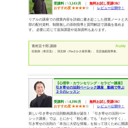
受講料：\ 3,143/月
|
無料お試し受講OK!
おすすめ度
★
★
★
★
☆
|
レビュー公開中！
リアルの講座での授業内容を詳細に書き起こした授業ノートと大
部の配付資料、制限無しの添削指導と質問解説で講義を進めま
す。 必要に応じて追加課題や追加資料もあります。
青村豆十郎 講師
狂歌師（青豆流）、回文師（Theさかさ座所属）、言語遊戯指導者。
【心理学・カウンセリング・セラピー講座】
引き寄せの法則ベーシック講座 動画で学ぶ
２０のレッスン
受講料：\ 4,190/月
|
無料お試し受講OK!
おすすめ度
★
★
★
★
☆
|
レビュー公開中！
新しい引き寄せの法則動画講座が誕生！ 「引き寄せの法則ベー
シック講座」では、とにかく「初心者」でも「わかりやすく」、
引き寄せの法則の「本当に大切な情報」を知って頂くために開講