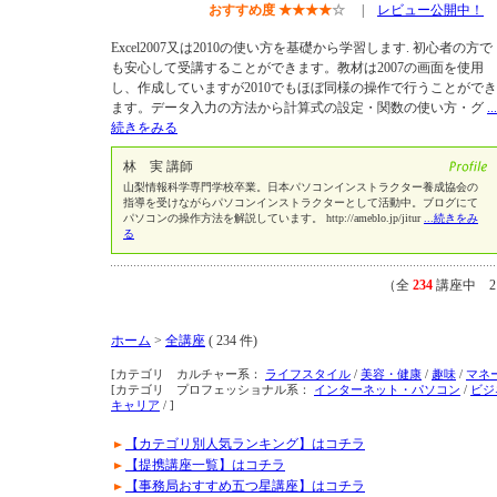
おすすめ度
★
★
★
★
☆
|
レビュー公開中！
Excel2007又は2010の使い方を基礎から学習します. 初心者の方で
も安心して受講することができます。教材は2007の画面を使用
し、作成していますが2010でもほぼ同様の操作で行うことができ
ます。データ入力の方法から計算式の設定・関数の使い方・グ
...
続きをみる
林 実 講師
山梨情報科学専門学校卒業。日本パソコンインストラクター養成協会の
指導を受けながらパソコンインストラクターとして活動中。ブログにて
パソコンの操作方法を解説しています。 http://ameblo.jp/jitur
...続きをみ
る
（全
234
講座中 2
ホーム
>
全講座
( 234 件)
[カテゴリ カルチャー系：
ライフスタイル
/
美容・健康
/
趣味
/
マネ
[カテゴリ プロフェッショナル系：
インターネット・パソコン
/
ビジ
キャリア
/ ]
【カテゴリ別人気ランキング】はコチラ
【提携講座一覧】はコチラ
【事務局おすすめ五つ星講座】はコチラ