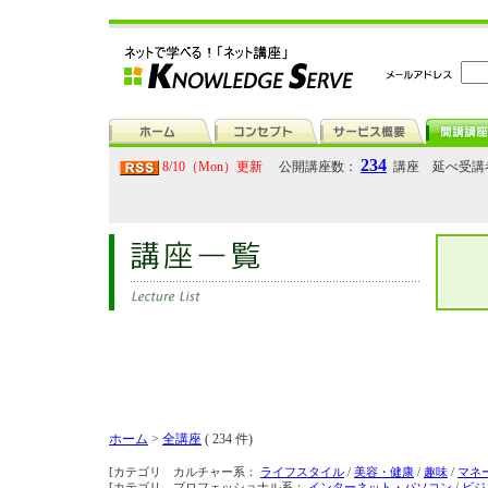
234
8/10（Mon）更新
公開講座数：
講座 延べ受講
ホーム
>
全講座
( 234 件)
[カテゴリ カルチャー系：
ライフスタイル
/
美容・健康
/
趣味
/
マネ
[カテゴリ プロフェッショナル系：
インターネット・パソコン
/
ビジ