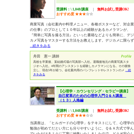
受講料：\ 1,048/講座
|
無料お試し受講OK!
おすすめ度
★
★
★
☆
☆
商業写真（会社案内や料理メニュー、各種ポスターなど、対企業
の仕事）のプロとして１０年以上の経験があるカメラマンが、
『簡単に写真を撮る方法』といった書籍などよりも簡単に、デジ
カメ写真をマスターする方法をお教えします。デジカメに限らず
...続きをみる
舟田 憲一 講師
高校を卒業後、某結婚式場の写真部へ入社。退職後地元の商業写真スタ
ジオへ入社。4年間のアシスタントを経験しカメラマンになる。その後独
立し、現在5年が経つ。会社案内用のパンフレットやレストランのメ
...続
きをみる
【心理学・カウンセリング・セラピー講座】
自己変革のための心理学入門Ｑ＆Ａ講座
（１３）人格編
受講料：\ 1,048/講座
|
無料お試し受講OK!
おすすめ度
★
★
★
☆
☆
当講座は、「ヒルガードの心理学」をテキストにして、心理学の
勉強が初めてだとい方にも分りやすいように、Ｑ＆Ａ方式で学ん
でいただけるように丁寧に編集いたしましたので、どうぞ安心し