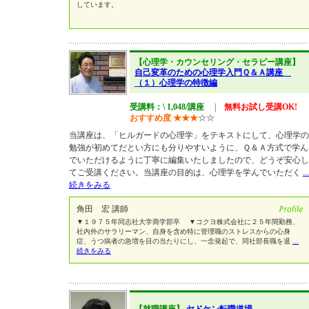
しています。
【心理学・カウンセリング・セラピー講座】
自己変革のための心理学入門Ｑ＆Ａ講座
（１）心理学の特徴編
受講料：\ 1,048/講座
|
無料お試し受講OK!
おすすめ度
★
★
★
☆
☆
当講座は、「ヒルガードの心理学」をテキストにして、心理学の
勉強が初めてだとい方にも分りやすいように、Ｑ＆Ａ方式で学ん
でいただけるように丁寧に編集いたしましたので、どうぞ安心し
てご受講ください。当講座の目的は、心理学を学んでいただく
...
続きをみる
角田 宏 講師
▼１９７５年同志社大学商学部卒 ▼コクヨ株式会社に２５年間勤務、
社内外のサラリーマン、自身を含め特に管理職のストレスからの心身
症、うつ病者の急増を目の当たりにし、一念発起で、同社部長職を退
...
続きをみる