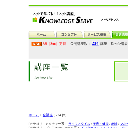
234
8/9（Sun）更新
公開講座数：
講座 延べ受講
ホーム
>
全講座
( 234 件)
[カテゴリ カルチャー系：
ライフスタイル
/
美容・健康
/
趣味
/
マネ
[カテゴリ プロフェッショナル系：
インターネット・パソコン
/
ビジ