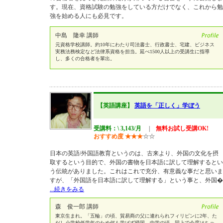
す。現在、資格試験の勉強をしている方だけでなく、これから勉
強を始める人にも必見です。
中島 隆幸 講師
元資格学校講師。約10年にわたり司法書士、行政書士、宅建、ビジネス
実務法務検定など法律系資格を担当。延べ1500人以上の受講生に指導
し、多くの合格者を輩出。
【英語講座】
英語を「正しく」学ぼう
受講料：\ 3,143/月
|
無料お試し受講OK!
おすすめ度
★
★
★
☆
☆
日本の英語/外国語教育というのは、古来より、外国の文化を摂
取するという目的で、外国の書物を日本語に訳して理解するとい
う伝統がありました。これはこれで充分、有意義な事だと思いま
すが、「外国語を日本語に訳して理解する」という事と、外国�
...続きをみる
森 俊一郎 講師
東京生まれ。「五輪」の頃、貿易商の父に連れられフィリピンに2年、た
だし小学校低学年のため何も学ばず帰国。中学の頃、同上で今度はちゃ