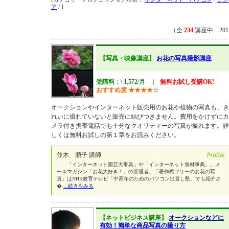
ア
/ ]
（全
234
講座中 201
【写真・映像講座】
お花の写真撮影講座
受講料：\ 1,572/月
|
無料お試し受講OK!
おすすめ度
★
★
★
★
☆
オークションやインターネット販売用のお花や植物の写真も、き
れいに撮れていないと販売に結びつきません。費用をかけずにカ
メラ付き携帯電話でも十分なクオリティーの写真が撮れます。詳
しくは無料お試しの第１章をお読みください。
並木 順子 講師
「インターネット園芸大事典」や「インターネット食材事典」、メ
ールマガジン「お花大好き！」の管理者。「著作権フリーのお花の写
真」はNHK教育テレビ「中高年のためのパソコン出直し塾」でも紹介さ
�
...続きをみる
【ネットビジネス講座】
オークションなどに
有効！簡単な商品写真の撮り方