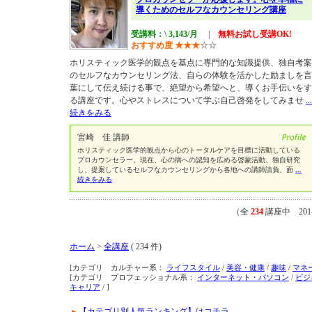
導くためのセルフなカウンセリング講座
受講料：\ 3,143/月
|
無料お試し受講OK!
おすすめ度
★
★
★
☆
☆
ホリスティック医学的観点を基点に専門的な知識提供、独自考案
のセルフなカウンセリング法、自らの体験を活かした励ましを言
葉にして伝え続ける事で、絶望から希望へと、導くお手伝いをす
る講座です。心やストレスについて学ぶ自己啓発をしてみませ
...
続きをみる
宮崎 佳 講師
ホリスティック医学的観点から心のトータルケアを目標に活動している
プロカウンセラー。現在、心の病への認知を広める啓蒙活動、独自研究
し、提案しているセルフなカウンセリングから各地への講師請負、面
...
続きをみる
（全
234
講座中 201
ホーム
>
全講座
( 234 件)
[カテゴリ カルチャー系：
ライフスタイル
/
美容・健康
/
趣味
/
マネ
[カテゴリ プロフェッショナル系：
インターネット・パソコン
/
ビジ
キャリア
/ ]
【カテゴリ別人気ランキング】はコチラ