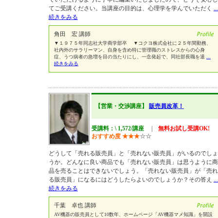
てご受講ください。当講座の目的は、心理学を学んでいただく
...
続きをみる
角田 宏 講師
▼１９７５年同志社大学商学部卒 ▼コクヨ株式会社に２５年間勤務、
社内外のサラリーマン、自身を含め特に管理職のストレスからの心身
症、うつ病者の急増を目の当たりにし、一念発起で、同社部長職を退
...
続きをみる
【営業・交渉講座】
販売員改革！
受講料：\ 1,572/講座
|
無料お試し受講OK!
おすすめ度
★
★
★
☆
☆
どうして「売れる販売員」と「売れない販売員」がいるのでしょ
うか。どんなに良い商品でも「売れない販売員」は思うように商
品を売ることはできないでしょう。「売れない販売員」が「売れ
る販売員」になるにはどうしたらよいのでしょうか？その答え
...
続きをみる
千葉 卓也 講師
AV機器の販売員として10数年、ホームページ「AV機器マメ知識」を開設