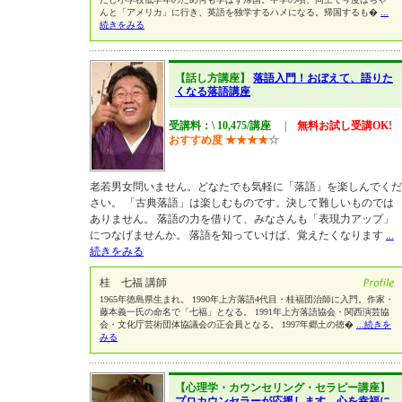
んと「アメリカ」に行き、英語を独学するハメになる。帰国するも�
...
続きをみる
【話し方講座】
落語入門！おぼえて、語りた
くなる落語講座
受講料：\ 10,475/講座
|
無料お試し受講OK!
おすすめ度
★
★
★
★
☆
老若男女問いません。どなたでも気軽に「落語」を楽しんでくだ
さい。 「古典落語」は楽しむものです。決して難しいものでは
ありません。 落語の力を借りて、みなさんも「表現力アップ」
につなげませんか。 落語を知っていけば、覚えたくなります
...
続きをみる
桂 七福 講師
1965年徳島県生まれ。 1990年上方落語4代目・桂福団治師に入門。作家・
藤本義一氏の命名で「七福」となる。 1991年上方落語協会・関西演芸協
会・文化庁芸術団体協議会の正会員となる。 1997年郷土の徳�
...続きを
みる
【心理学・カウンセリング・セラピー講座】
プロカウンセラーが応援します。心を幸福に