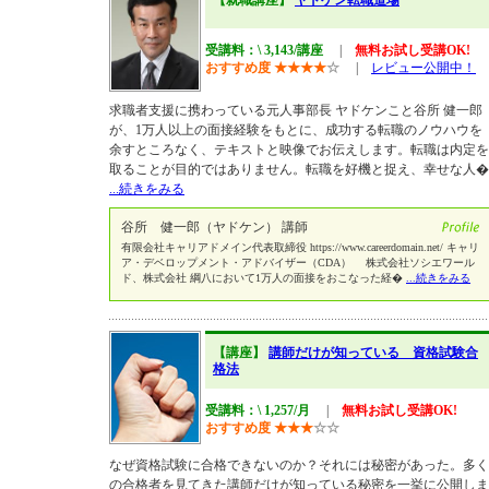
【就職講座】
ヤドケン転職道場
受講料：\ 3,143/講座
|
無料お試し受講OK!
おすすめ度
★
★
★
★
☆
|
レビュー公開中！
求職者支援に携わっている元人事部長 ヤドケンこと谷所 健一郎
が、1万人以上の面接経験をもとに、成功する転職のノウハウを
余すところなく、テキストと映像でお伝えします。転職は内定を
取ることが目的ではありません。転職を好機と捉え、幸せな人�
...続きをみる
谷所 健一郎（ヤドケン） 講師
有限会社キャリアドメイン代表取締役 https://www.careerdomain.net/ キャリ
ア・デベロップメント・アドバイザー（CDA） 株式会社ソシエワール
ド、株式会社 綱八において1万人の面接をおこなった経�
...続きをみる
【講座】
講師だけが知っている 資格試験合
格法
受講料：\ 1,257/月
|
無料お試し受講OK!
おすすめ度
★
★
★
☆
☆
なぜ資格試験に合格できないのか？それには秘密があった。多く
の合格者を見てきた講師だけが知っている秘密を一挙に公開しま