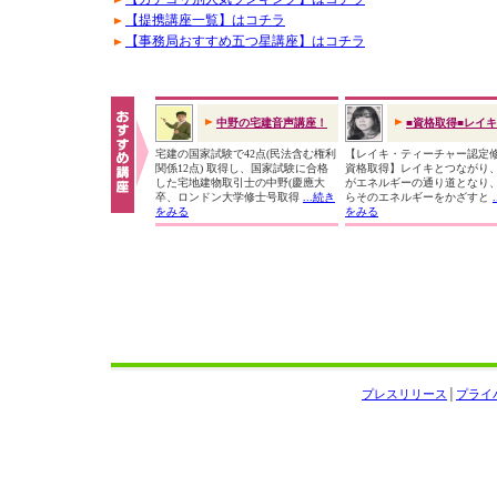
【提携講座一覧】はコチラ
【事務局おすすめ五つ星講座】はコチラ
中野の宅建音声講座！
■資格取得■レイ
宅建の国家試験で42点(民法含む権利
【レイキ・ティーチャー認定
関係12点) 取得し、国家試験に合格
資格取得】レイキとつながり
した宅地建物取引士の中野(慶應大
がエネルギーの通り道となり
卒、ロンドン大学修士号取得
...続き
らそのエネルギーをかざすと
をみる
をみる
プレスリリース
│
プライ