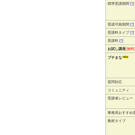
標準受講期間
[?]
受講可能期間
[?]
受講料タイプ
[?]
受講料
[?]
お試し講座
[無料
プチまな
質問対応
コミュニティ
受講者レビュー
事務局おすすめ
教材タイプ