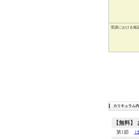
受講における補
カリキュラム
【無料】
第1節