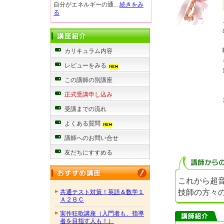
自分がエネルギーの通...
続きをみ
る
カリキュラム内容
レビューをみる
この講師の別講座
正式受講申し込み
受講までの流れ
よくある質問
講師へのお問い合せ
友だちにすすめる
これから超
技師の方々
共通テスト対策！英語＆数学１
Ａ２ＢＣ
実作狂歌講座（入門者も、指導
者を目指す人も！）