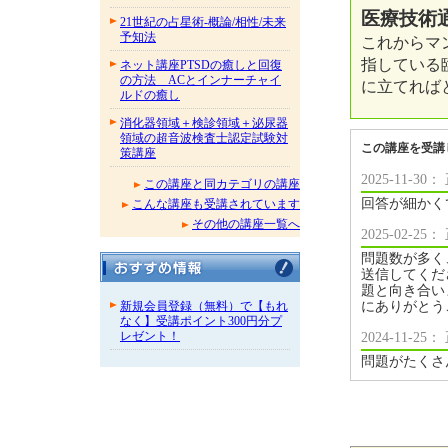
医療技術通
21世紀の占星術-概論/相性/未来
予知法
これからマ
指している
ネット講座PTSDの癒しと回復
の方法 ACとインナーチャイ
に立てれば
ルドの癒し
消化器領域＋検診領域＋泌尿器
領域の超音波検査士認定試験対
この講座を受講
策講座
2025-11-
この講座と同カテゴリの講座
回答が細かく
こんな講座も受講されています
その他の講座一覧へ
2025-02-
問題数が多く
送信してくだ
題と向き合い
にありがとう
新規会員登録（無料）で【もれ
なく】受講ポイント300円分プ
レゼント！
2024-11-
問題がたくさ