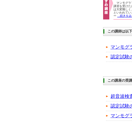
マンモグラ
講習を受けた
は大変難しく、
といわれてい
ー
...続きを
この講師は以
マンモグ
認定試験
この講座の受
超音波検
認定試験
マンモグ