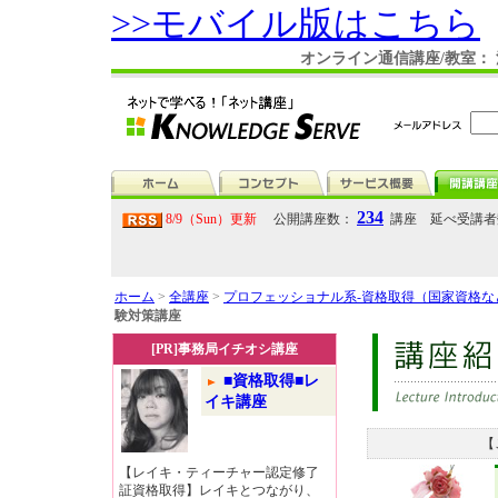
>>モバイル版はこちら
オンライン通信講座/教室：
234
8/9（Sun）更新
公開講座数：
講座 延べ受講
ホーム
>
全講座
>
プロフェッショナル系-資格取得（国家資格
験対策講座
[PR]事務局イチオシ講座
■資格取得■レ
イキ講座
【
【レイキ・ティーチャー認定修了
証資格取得】レイキとつながり、