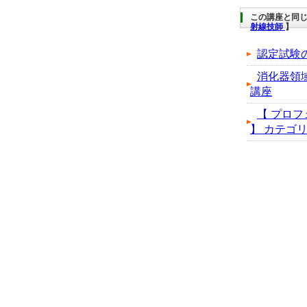
この講座と同じ
射線技師
】
認定試験
消化器領
講座
【 プロフ
】 カテゴリの