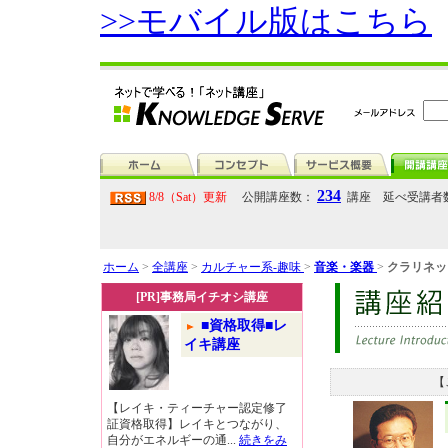
>>モバイル版はこちら
234
8/8（Sat）更新
公開講座数：
講座 延べ受講者
ホーム
>
全講座
>
カルチャー系-趣味
>
音楽・楽器
>
クラリネッ
[PR]事務局イチオシ講座
■資格取得■レ
イキ講座
【
【レイキ・ティーチャー認定修了
証資格取得】レイキとつながり、
自分がエネルギーの通...
続きをみ