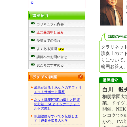
る
カリキュラム内容
正式受講申し込み
受講までの流れ
クラリネッ
よくある質問
演奏上のア
講師へのお問い合せ
りについて、
友だちにすすめる
範囲お答え
成果が出る！あなたのアフィリ
白川 毅夫
エイトサポート講座
桐朋学園大
ネット講座PTSDの癒しと回復
業。ドイツ
の方法 ACとインナーチャイ
開催。NH
ルドの癒し
ンコクでのI
似顔絵師がすべてを伝授しま
す！運命を知る人相学
かれ、TV