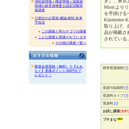
き』、東京文化
消化器領域＋検診領域＋泌尿器
領域の超音波検査士認定試験対
Musicより
策講座
を手掛ける
21世紀の占星術-概論/相性/未来
Klarine
予知法
取り上げ、
この講座と同カテゴリの講座
品が掲載さ
こんな講座も受講されています
されている
その他の講座一覧へ
新規会員登録（無料）で【もれ
標準受講期間
[?]
なく】受講ポイント300円分プ
レゼント！
受講可能期間
[?]
受講料タイプ
[?]
受講料
[?]
お試し講座
[無料
プチまな