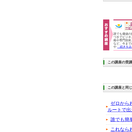
【
ービ
誰でも価値の
づきでビジネ
格や専門技術
など、今まで
や
...続きを
この講座の受
この講座と同じ
ゼロから
ルートで出
誰でも簡
これなら