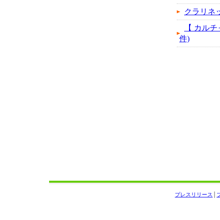
クラリネ
【 カルチャ
件)
プレスリリース
│