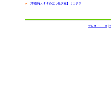
【事務局おすすめ五つ星講座】はコチラ
プレスリリース
│