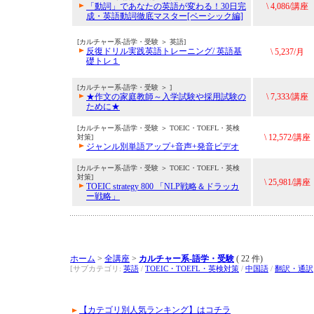
「動詞」であなたの英語が変わる！30日完
\ 4,086/講座
成・英語動詞徹底マスター[ベーシック編]
[カルチャー系-語学・受験 ＞ 英語]
反復ドリル実践英語トレーニング/ 英語基
\ 5,237/月
礎トレ１
[カルチャー系-語学・受験 ＞ ]
★作文の家庭教師～入学試験や採用試験の
\ 7,333/講座
ために★
[カルチャー系-語学・受験 ＞ TOEIC・TOEFL・英検
\ 12,572/講座
対策]
ジャンル別単語アップ+音声+発音ビデオ
[カルチャー系-語学・受験 ＞ TOEIC・TOEFL・英検
対策]
\ 25,981/講座
TOEIC strategy 800 「NLP戦略＆ドラッカ
ー戦略」
ホーム
>
全講座
>
カルチャー系-語学・受験
( 22 件)
[サブカテゴリ:
英語
/
TOEIC・TOEFL・英検対策
/
中国語
/
翻訳・通訳
【カテゴリ別人気ランキング】はコチラ