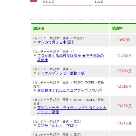
きをみる
をみる
講座名
受講料
[カルチャー系-語学・受験 ＞ 中国語]
\ 837/月
マンガで覚える中国語
[カルチャー系-語学・受験 ＞ ]
プロが教える高校受験講座 ★中学英語の
\ 1,572/月
攻略★
[カルチャー系-語学・受験 ＞ ]
\ 2,200/月
トゥエルブメソッド数検３級
[カルチャー系-語学・受験 ＞ TOEIC・TOEFL・英検
\ 2,619/月
対策]
最短最速！TOEICスコアアップノウハウ
[カルチャー系-語学・受験 ＞ TOEIC・TOEFL・英検
対策]
\ 3,123/月
英語スピーチ・ライティングのポイント＆
アイデア講座
[カルチャー系-語学・受験 ＞ 英語]
\ 3,143/月
英語を「正しく」学ぼう
[カルチャー系-語学・受験 ＞ 英語]