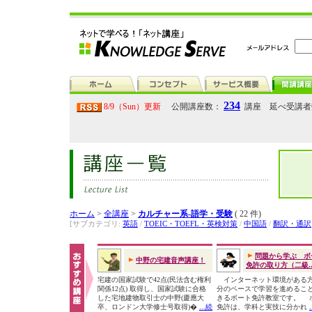
234
8/9（Sun）更新
公開講座数：
講座 延べ受講
ホーム
>
全講座
>
カルチャー系-語学・受験
( 22 件)
[サブカテゴリ:
英語
/
TOEIC・TOEFL・英検対策
/
中国語
/
翻訳・通訳
問題から学ぶ ボ
中野の宅建音声講座！
免許の取り方（二級..
宅建の国家試験で42点(民法含む権利
インターネット環境がある
関係12点) 取得し、国家試験に合格
分のペースで学習を進めるこ
した宅地建物取引士の中野(慶應大
きるボート免許教室です。 
卒、ロンドン大学修士号取得)�
...続
免許は、学科と実技に分かれ