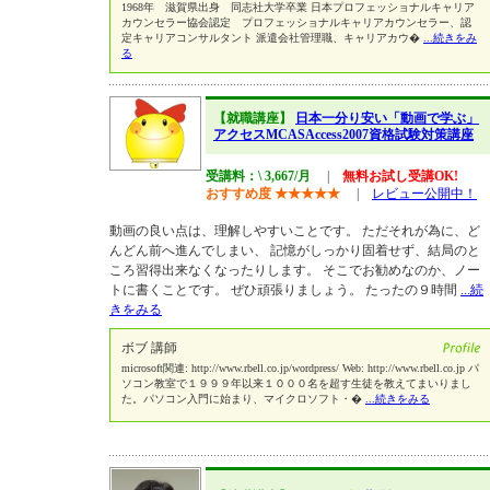
1968年 滋賀県出身 同志社大学卒業 日本プロフェッショナルキャリア
カウンセラー協会認定 プロフェッショナルキャリアカウンセラー、認
定キャリアコンサルタント 派遣会社管理職、キャリアカウ�
...続きをみ
る
【就職講座】
日本一分り安い「動画で学ぶ」
アクセスMCASAccess2007資格試験対策講座
受講料：\ 3,667/月
|
無料お試し受講OK!
おすすめ度
★
★
★
★
★
|
レビュー公開中！
動画の良い点は、理解しやすいことです。 ただそれが為に、ど
んどん前へ進んでしまい、 記憶がしっかり固着せず、結局のと
ころ習得出来なくなったりします。 そこでお勧めなのか、ノー
トに書くことです。 ぜひ頑張りましょう。 たったの９時間
...続
きをみる
ボブ 講師
microsoft関連: http://www.rbell.co.jp/wordpress/ Web: http://www.rbell.co.jp パ
ソコン教室で１９９９年以来１０００名を超す生徒を教えてまいりまし
た。パソコン入門に始まり、マイクロソフト・�
...続きをみる