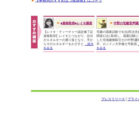
【事務局おすすめ五つ星講座】はコチラ
■資格取得■レイキ講座
中野の宅建音声講
【レイキ・ティーチャー認定修了証
宅建の国家試験で42点(民法含
資格取得】レイキとつながり、自分
関係12点) 取得し、国家試験
がエネルギーの通り道となり、手か
した宅地建物取引士の中野(慶
らそのエネルギーをかざすと
...続き
卒、ロンドン大学修士号取得
をみる
をみる
プレスリリース
│
プライ