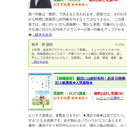
受講料：\ 3,123/月
|
無料お試し受講OK!
おすすめ度
★
★
★
★
☆
第一印象は「数秒」で決まると言われます。面接では、そのわず
かな時間に面接官に好印象を与えなくてはなりません。 この講
座では、感じのいい立ち居振舞い、豊かな表情、印象のいい話し
方を身に付けた元NHKアナウンサーが第一印象をアップさせる
�
...続きをみる
相澤 静 講師
６年間、放送局でアナウンサーとして勤務し、ニュースキャスターの
他、情報番組のキャスター・中継リポーターと幅広い業務を担当。話し
手として出演するだけでなく、話題探し、取材、企画、構成、撮影、編
...続きをみる
【就職講座】
就活には絶対有利！必須 日商簿
記２級講座★人気資格★
受講料：\ 10,475/講座
|
無料お試し受講OK!
おすすめ度
★
★
★
★
☆
|
レビュー公開中！
ビジネス資格は、多数ありますが、★簿記２級★は全ての“いし
ずえ”となる資格です。必ず取れるノウハウがココにあります。
通学・通信ですと何万円もかかります。簿記２級の取得に、そこ