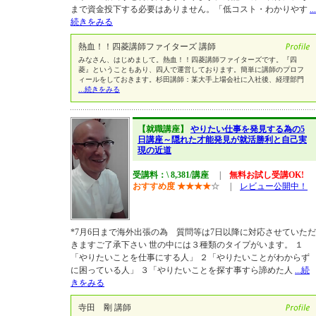
まで資金投下する必要はありません。「低コスト・わかりやす
...
続きをみる
熱血！！四菱講師ファイターズ 講師
みなさん、はじめまして。熱血！！四菱講師ファイターズです。『四
菱』ということもあり、四人で運営しております。簡単に講師のプロフ
ィールをしておきます。杉田講師：某大手上場会社に入社後、経理部門
...続きをみる
【就職講座】
やりたい仕事を発見する為の5
日講座～隠れた才能発見が就活勝利と自己実
現の近道
受講料：\ 8,381/講座
|
無料お試し受講OK!
おすすめ度
★
★
★
★
☆
|
レビュー公開中！
*7月6日まで海外出張の為 質問等は7日以降に対応させていただ
きますご了承下さい 世の中には３種類のタイプがいます。 １
「やりたいことを仕事にする人」 ２「やりたいことがわからず
に困っている人」 ３「やりたいことを探す事すら諦めた人
...続
きをみる
寺田 剛 講師