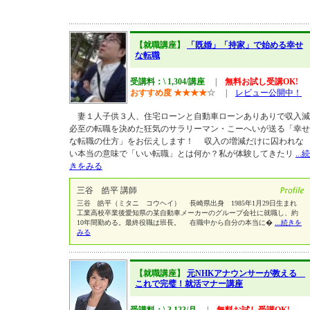
【就職講座】
「既婚」「持家」で始める幸せ
な転職
受講料：\ 1,304/講座
|
無料お試し受講OK!
おすすめ度
★
★
★
★
☆
|
レビュー公開中！
妻１人子供３人、住宅ローンと自動車ローンありありで収入減
必至の転職を決めた狂気のサラリーマン・こーへいが送る「幸せ
な転職の仕方」をお伝えします！ 収入の増減だけに囚われな
い本当の意味で「いい転職」とは何か？私が体験してきたリ
...続
きをみる
三谷 皓平 講師
三谷 皓平（ミタニ コウヘイ） 長崎県出身 1985年1月29日生まれ
工業高校卒業後愛知県の某自動車メーカーのグループ会社に就職し、約
10年間勤める。最終役職は班長。 在職中から自分の本当に�
...続きを
みる
【就職講座】
元NHKアナウンサーが教える
これで完璧！就活マナー講座