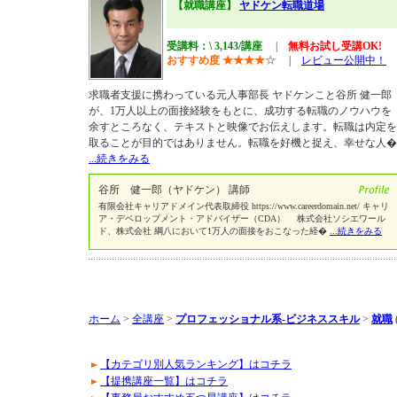
【就職講座】
ヤドケン転職道場
受講料：\ 3,143/講座
|
無料お試し受講OK!
おすすめ度
★
★
★
★
☆
|
レビュー公開中！
求職者支援に携わっている元人事部長 ヤドケンこと谷所 健一郎
が、1万人以上の面接経験をもとに、成功する転職のノウハウを
余すところなく、テキストと映像でお伝えします。転職は内定を
取ることが目的ではありません。転職を好機と捉え、幸せな人�
...続きをみる
谷所 健一郎（ヤドケン） 講師
有限会社キャリアドメイン代表取締役 https://www.careerdomain.net/ キャリ
ア・デベロップメント・アドバイザー（CDA） 株式会社ソシエワール
ド、株式会社 綱八において1万人の面接をおこなった経�
...続きをみる
ホーム
>
全講座
>
プロフェッショナル系-ビジネススキル
>
就職
【カテゴリ別人気ランキング】はコチラ
【提携講座一覧】はコチラ