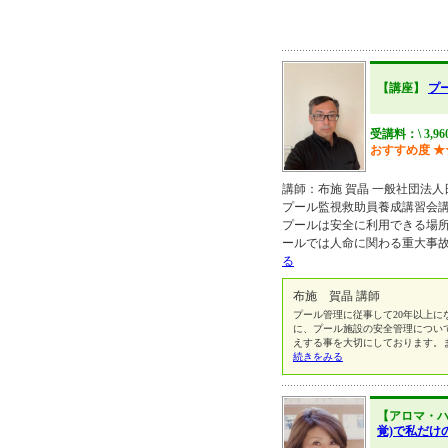
【講座】
プ
受講料：\ 3,9
おすすめ度
★
講師：布施 賀晶 一般社団法人
プール監視救助員養成講習会講師 http
プールは安全に利用できる場
ールでは人命に関わる重大事
る
布施 賀晶 講師
プール管理に従事して20年以上に
に、プール施設の安全管理につい
えする事を大切にしております。
続きをみる
【アロマ・
覚)で私だけ