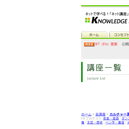
8/7（Fri）更新
公開
ホーム
>
全講座
>
カルチャー系
[サブカテゴリ:
音楽・楽器
/
ダン
像
/
文芸・歴史
/
ペン字・書道
/