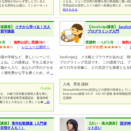
きる意味が分からず苦しんでいる人
となる。ジョン万次郎の影響を受け映画館に通い続
生きる意味をお届け。インターネット
常英会話を習得しスイス銀行へ転職を果たす。その
続きをみる
書道講座】
イチから学べる！大人
【JavaScript講座】
JavaS
ン習字講座
プログラミング入門
9/月
|
無料お試し受講OK!
受講料：\ 1,675/月
|
無料
★
★
★
☆
|
レビュー公開中！
おすすめ度
★
★
★
★
☆
|
職場や学校など、新しいシーンで、
JavaScriptは、メモ帳とブラウザがあれば
すよね。この講座は、字を上達させ
プログラミング言語です。 この講座では、
定義から入り、あなたの字のクセを
めての方を対象に、どの言語でも基礎となる
しく個性豊かな字を磨くため、ポ
...
入地 秀美 講師
MicrosoftOfficeやJava言語などの講習や執筆をして
める。 24歳で読売書法展初入選を果た
Excel Access)資格 SJC-P SJC-WC資格 基本情報
5歳で日本書道教育連盟認定 書道師範
定講師
が書けると人生はもっと美しくな�
...続
史講座】
実作狂歌講座（入門者
【占い・風水講座】
西洋神
を目指す人も！）
ット占い