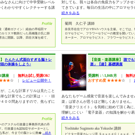
のみなさんに向けて中学受験レベル
対しても、我々は各自の免疫力をアップさせ
かくわかりやすくレクチャーする講
てきています。毎日の生活の中にアロマセラ
続きをみる
菊岡 久仁子 講師
属校〈通称ガクイン〉経由の早稲田マ
奈良市在住でアロマｶﾄﾚｱハウスを主催。そこでは、ｶ
のカリスマ教師だった高橋隆介氏に師
ロマセラピー、フラワーセラピーの教室を開いていま
導法に開眼。以降、四谷大塚を経て、
ネーター、アロマセラピスト、フラワーセラピスト
座】
たんたん式面白すぎる脳トレ
【音楽・楽器講座】
誰でも
頭の体操をしよう♪
楽」【超】基礎講座
48/講座
|
無料お試し受講OK!
受講料：\ 1,048/月
|
無料
★
★
★
☆
|
レビュー公開中！
おすすめ度
★
★
★
★
☆
|
すが、こんな計算ドリルは見たこと
簡単な計算でもこの計算は・・・頭
あなたもゲーム感覚で音楽を楽しんでみませ
で４００問ありますので、焦らずに
楽」は皆さんが思うほど難しくありません。
「音楽クリエイト」を気軽に始めて頂く為に
理解しにくい 「電子楽器」の知識を解かり
続きをみる
ーのアステル行政書士事務所代表の丹
Yoshitake Sugimoto aka Yokushe 講師
す。行政書士&認知症サポーターとし
な私が、今までの脳トレに飽�
...続き
ビクター音楽カレッジ卒 ＳｏｕｎｄＣｌｏｕｄ、Ｙ