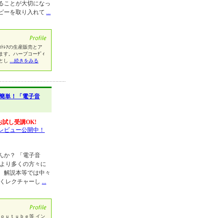
ることが大切になっ
ピーを取り入れて
...
ﾄﾚｱの生産販売とア
す。ハーブコーﾃﾞｨ
とし
...続きをみる
簡単！「電子音
お試し受講OK!
レビュー公開中！
んか？ 「電子音
 より多くの方々に
、解説本等では中々
易くレクチャーし
...
ｏｕｔｕｂｅ等 イン