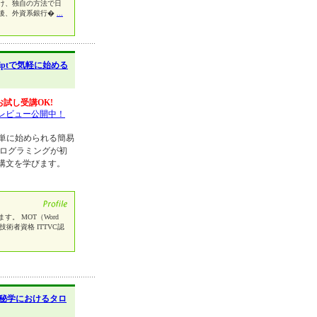
け、独自の方法で日
後、外資系銀行�
...
criptで気軽に始める
お試し受講OK!
レビュー公開中！
、簡単に始められる簡易
プログラミングが初
構文を学びます。
います。 MOT（Word
処理技術者資格 ITTVC認
秘学におけるタロ