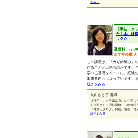
をみる
【手芸・ク
た！本には
ック☆
受講料：\ 2,5
おすすめ度
★
この講座は、『カギ針編み』
作ることが出来る講座です。 
学べる基礎をベースに、経験
出来る内容になっています。
続きをみる
丸山さと子 講師
1976年生。岩手県出身。幼少期よ
ト作家として活動開始。３年連続
『雑貨カタログ』掲載。現在、地
続きをみる