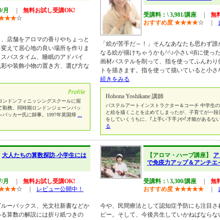
0/月
|
無料お試し受講OK!
受講料：\ 3,981/講座
|
無
★
★
★
☆
おすすめ度
★
★
★
★
☆
|
ス、店舗をアロマの香りやちょっと
「絵が苦手だ～！」そんなあなたも思わず誰
を変えて居心地の良い場所を作りま
なる絵が描けちゃうかも^^♪小さい頃に使っ
クスバスタイム、睡眠のアドバイ
画材パステルを削って、指を使ってふんわり
色彩や装飾小物の置き方、選び方な
トを描きます。指を使って描いていると小さ
続きをみる
Hohona Yoshikane 講師
年ロンドンフィニッシングスクールに留
パステルアートインストラクター＆コーチ 中学生
て勤務。同時期ロンドンジェーンパッ
と絵を描くことを止めてしまったが、子育てが一段
パッカー氏に師事。1997年英国帰
...
をしていくうちに、｢上手い下手｣や｢才能があるな
る
】
大人たちの算数探訪-小学生には
【アロマ・ハーブ講座】
ア
で免疫力アップ＆アンチエ
7/月
|
無料お試し受講OK!
受講料：\ 3,300/講座
|
無
★
★
★
☆
|
レビュー公開中！
おすすめ度
★
★
★
★
★
|
ブルーバックス、光文社新書などか
今や、民間療法として認知症予防にも注目さ
いる算数の解説には折り紙つきの
ピー。そして、今後共生していかねばならな