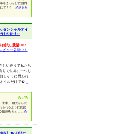
た事をきっかけに国内
トにて２０
...続きをみ
ッセンシャルオイ
だけの香り～
料お試し受講OK!
レビュー公開中！
さしい香りで私たち
香りで世界に一つし
は難しそうに思われ
ルオイルだけで�
...
」主宰。 胎児から死
れられるように提案
や情操教育とし
...続
講座】365日読む