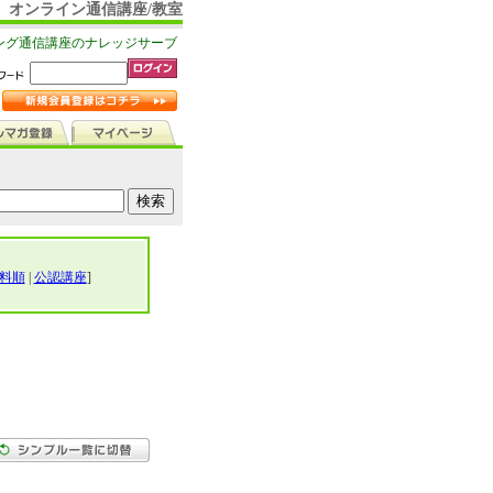
オンライン通信講座/教室
ング通信講座のナレッジサーブ
料順
|
公認講座
]