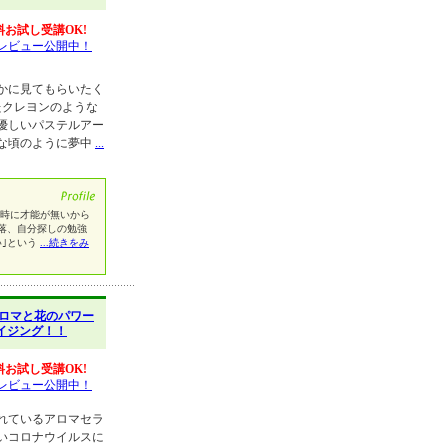
料お試し受講OK!
レビュー公開中！
かに見てもらいたく
たクレヨンのような
優しいパステルアー
な頃のように夢中
...
の時に才能が無いから
落、自分探しの勉強
い｣という
...続きをみ
ロマと花のパワー
イジング！！
料お試し受講OK!
レビュー公開中！
れているアロマセラ
いコロナウイルスに