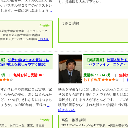
あなたの世界をパステルの美しい色
も、是非取り入れて下さい。
か。パステル歴２５年のイラストレ
たします。一緒に楽しみましょう
...
うさこ 講師
知県立芸術大学首席卒業。イラストレータ
02.3. 愛知県立芸術大学非常勤講師。
北部生涯学習センターパステル画講師
...続きを
講座】
仏教に学ぶ生きる意味（仏
【英語講座】
映画＆海外ド
な深い教えを親しみやすく解説）
（バタフライラーニング）
1/月
|
無料お試し受講OK!
受講料：\ 3,143/月
|
無料
★
★
★
☆
おすすめ度
★
★
★
★
☆
|
ますか？仕事や趣味に自己実現、家
映画を字幕なしに楽しみたいと思ったことは
が、心からの安心、満足はえられた
学習者なら誰でも望むことですが、取り組み
けど、やっぱりそれなりにはつまら
局挫折してしまう人がほとんどです。 この
うか。 約2600年前、王様の
...
映画館留学から生まれた独自の学習法で映画
続きをみる
高窪 雅基 講師
卒業し、仏門に入る。東京、名古屋、
FPLAND Global Inc.／eigoFUN代表 ■英語