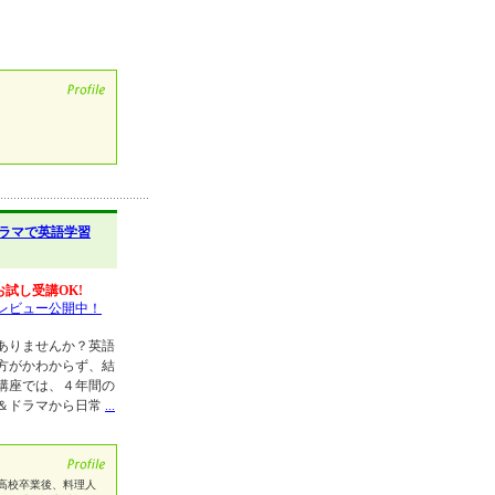
ラマで英語学習
お試し受講OK!
レビュー公開中！
ありませんか？英語
方がかわからず、結
講座では、４年間の
＆ドラマから日常
...
が苦手で高校卒業後、料理人