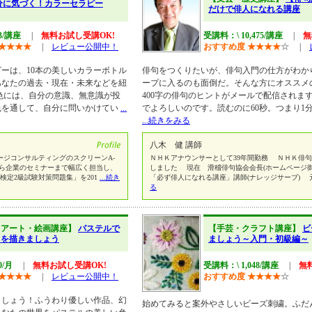
分に気づく！カラーセラピー
だけで俳人になれる講座
43/講座
|
無料お試し受講OK!
受講料：\ 10,475/講座
|
無
★
★
★
★
|
レビュー公開中！
おすすめ度
★
★
★
★
☆
|
ーは、10本の美しいカラーボトル
俳句をつくりたいが、俳句入門の仕方がわか
あなたの過去・現在・未来などを紐
ープに入るのも面倒だ。そんな方にオススメ
色には、自分の意識、無意識が投
400字の俳句のヒントがメールで配信されま
色を通して、自分に問いかけてい
...
でよろしいのです。読むのに60秒。つまり1
...続きをみる
八木 健 講師
ージコンサルティングのスクリーンA-
ＮＨＫアナウンサーとして39年間勤務 ＮＨＫ俳句
座から企業のセミナーまで幅広く担当し、
しました 現在 滑稽俳句協会会長(ホームページ
検定2級試験対策問題集」を201
...続き
「必ず俳人になれる講座」講師(ナレッジサーブ)
る
・アート・絵画講座】
パステルで
【手芸・クラフト講座】
ビ
トを描きましょう
ましょう～入門・初級編～
0/月
|
無料お試し受講OK!
受講料：\ 1,048/講座
|
無
★
★
★
★
|
レビュー公開中！
おすすめ度
★
★
★
★
☆
ましょう！ふうわり優しい作品、幻
始めてみると案外やさしいビーズ刺繍。ふだ