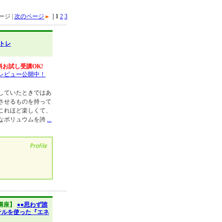
ジ |
次のページ
]
1
2
3
トレ
料お試し受講OK!
レビュー公開中！
していたときではあ
させるものを持って
これほど楽しくて、
なボリュウムを誇
...
講座】
●●思わず誰
テルを使った『エネ