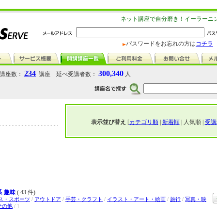
ネット講座で自分磨き！イーラーニ
パスワードをお忘れの方は
コチラ
234
300,340
講座数：
講座 延べ受講者数：
人
表示並び替え
[
カテゴリ順
|
新着順
| 人気順 |
受講
-趣味
( 43 件)
ス・スポーツ
/
アウトドア
/
手芸・クラフト
/
イラスト・アート・絵画
/
旅行
/
写真・映
その他
/ ]