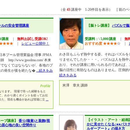
（全
43
講座中 1-20件目を表示） [ 前のペー
ールの安全管理講座
【脳トレ講座】
パズルで脳
60/講座
|
無料お試し受講OK!
受講料：\ 5,000/講座
|
無
★
★
★
★
|
レビュー公開中！
おすすめ度
★
★
★
★
☆
|
わき目もふらず熱中する姿。それはパズルを
日本プール管理業協会 理事 JPMA
りませんでしたか・・・。パズルは人を熱中
://www.jpoolma.com/ 本来
おり、それが講座に用いられるのであれば、
所でなくてはならないが、各地のプ
脳の活性に有効なものはありません。圧倒的
故の発生が後を絶たな�
...続きをみ
続きをみる
米澤 章夫 講師
なります。 現場で培った経験をもと
て、わかり易くポイントを絞ってお伝
また、現在も機会があれば現場に立
...
【イラスト・アート・絵画
ハーブ講座】
香り(嗅覚)と装飾(視
かに見せたくなる♪●●パス
の居心地の良い空間作り
ルギーアート』の描き方