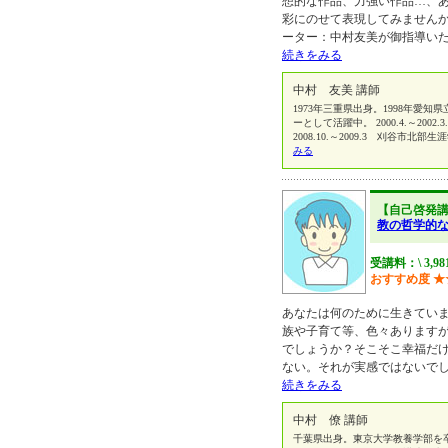
想的な作品、力強い作品…、
彩にのせて表現してみません
ーター：中村友美が御指導い
続きをみる
中村 友美 講師
1973年三重県出身。1998年愛
ーとして活躍中。 2000.4.～20
2008.10.～2009.3 刈谷市
みる
【自己啓発
教の哲学的
受講料：\ 3,98
おすすめ度
★
あなたは何のために生きてい
族や子育て等、色々あります
でしょうか？そこそこ幸福だ
ない。それが実感ではないでしょ
続きをみる
中村 僚 講師
千葉県出身。東京大学教養学部を