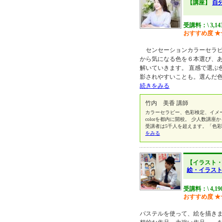
【講座】
自
受講料：\ 3,1
おすすめ度
★
センセーションカラーセラピ
から気になる色を６本選び、
解いていきます。 直感で選ぶ
影されやすいことも。選んだ
続きをみる
竹内 美香 講師
カラーセラピー、色彩検定、イメ
colorを都内に開校。 少人数講
受講者は5千人を超えます。「色彩
をみる
【イラスト
絵・イラス
受講料：\ 4,19
おすすめ度
★
パステルを使って、絵を描き