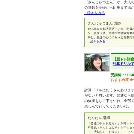
〈さんじゅつまん〉が、大人
の算数を基礎から応用まで温
...続きをみる
さんじゅつまん 講師
1965年東京都渋谷区生まれ。附
ン。脱サラ後、当時中学受験算数
事し、生徒の心に染み入る算数指
...続きをみる
【脳トレ講
計算ドリルで
受講料：\ 1,0
おすすめ度
★
計算ドリルはたくさんありま
がないと思います。普通なら
の体操をして下さいね。全部
楽しんで行ってくださいね。
たんたん 講師
「皆様の明日を照らす」がモット
所美紀（たんしょみき）と申しま
て、活動をしております。 そん