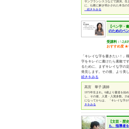
サンフランシスコなどで講演。生
に、仏教に解き明かされた本当の
...続きをみる
【ペン字・
のためのペ
受講料：\ 2,61
おすすめ度
★
「キレイな字を書きたい！」
字をキレイに書けたら素敵で
るために、まずキレイな字の
発見します。その後、より美
続きをみる
高宮 華子 講師
1975年生まれ。6歳より書道を始
し、その後、入選・入賞多数。2
になってからは、 「キレイな字
きをみる
【文芸・歴
も、指導者