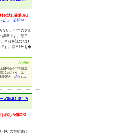
料お試し受講OK!
レビュー公開中！
らない。俳句のグル
の講座です。毎日、
す。それを読むだけ
分です。毎日1分を�
王国司会を10年担当
御覧ください) 元
 元愛媛大
...続きをみ
ーズ刺繍を楽しみ
料お試し受講OK!
ん使いの布雑貨に