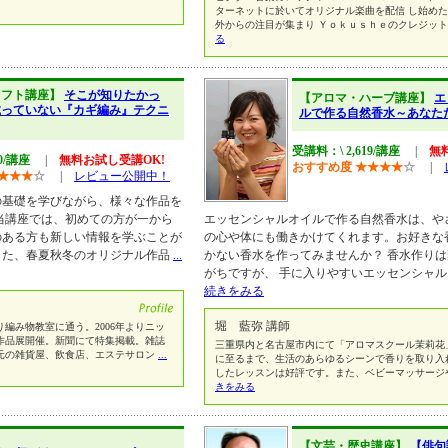
ターネットに於いてオリジナル楽曲を配信 し始め
外からの注目が集まり Ｙｏｋｕｓｈｅのクレジッ
る
ラフト講座】
そこが知りたかっ
【アロマ・ハーブ講座】
エ
載っていない『カギ編み』テクニ
ルで作る自然香水～あなた
受講料：\ 2,619/講座
|
無
00/講座
|
無料お試し受講OK!
おすすめ度
★
★
★
★
☆
|
★
★
★
☆
|
レビュー公開中！
の基礎を学びながら、様々な作品を
当講座では、初めての方が一から
エッセンシャルオイルで作る自然香水は、や
のある方も新しい情報を学ぶことが
の心や体にも働きかけてくれます。お好きな
また、春夏秋冬のオリジナル作品
...
かない香水を作ってみませんか？ 香水作り
がちですが、 手に入りやすいエッセンシャ
続きをみる
堀 藍弥 講師
り編み物教室に通う。2006年よりニッ
作品展開催。新聞にて特集掲載。雑誌
三重県内と名古屋市内にて「アロマスクール茉莉花
元の雑貨屋、飲食店、エステサロン
...
に至るまで、生活のあらゆるシーンで香りを取り入
したレッスンは好評です。また、ベビーマッサージ
きをみる
【文芸・歴史講座】
【俳句