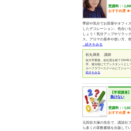
受講料：\ 2,00
おすすめ度
★
季節や気分でお部屋やオフィ
したデコレーション、色合い
しょう！気分アップやリラッ
ス。アロマの基本や使い方、
...続きをみる
松丸満美 講師
短大卒業後、会社員を経て1994
学、後分校にてアシスタントとし
カーフラワースクールにてジェーン
続きをみる
【学習講座
負けない
受講料：\ 3,66
おすすめ度
★
元四谷大塚の先生で、講談社
ら多くの算数書籍を出版して