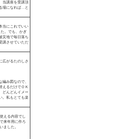
、当講座を受講頂
る場になれば…と
本当にこれでいい
した。でも、かぎ
被災地で毎日落ち
受講させていただ
に広がるたのしさ
な編み図なので、
替えるだけでＯＫ
、どんどんイメー
い。私もとても楽
り使える内容でし
ので来年用に作ろ
ざいました。