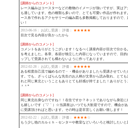
[講師からのコメント]
レース編みはコースターなどの敷物のイメージが強いですが、実はア
も適しています。色の種類も多いので、とても可愛い作品が作れます
ース糸で作れるアクセサリーの編み図も多数掲載しておりますので、
い！
2013-06-16： お試し受講： 評価：
★
★
★
★
★
目次で見る内容が良かったから
[講師からのコメント]
コメントをありがとうございます！なるべく講座内容が目次で分かる
を考えました。各章、各節が独立した内容になっていますので、目的
ップして受講されても構わないように作ってあります。
2012-02-28： お試し受講： 評価：
★
★
★
★
★
ある程度自己流で編めるので・・機会がありましたら受講させていた
す。でも、ざっくばらんな先生のお人柄が文章から読み取れ、とても
れと同じ東北ということもありとても好感が持てました！ありがとう
＾＾*
[講師からのコメント]
同じ東北出身なのですね！！在住ですか？ネットでありながら身近に
も嬉しいです（´▽｀）☆当講座はいつでも大歓迎ですので、機会が
に受講頂ければと思います。その時は是非宜しくお願い致します！
2012-02-22： お試し受講： 評価：
★
★
★
★
☆
もう少し他のカルｃｈ－センターや教室などいろいろと検討したいと