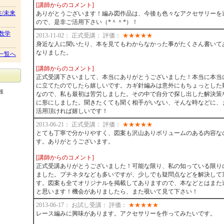
[講師からのコメント]
性/未来
ありがとうございます！編み図作品は、今後も色々なアクセサリーを
ので、是非ご活用下さい（*＾＾*）！
数学
2013-11-02： 正式受講： 評価：
★
★
★
★
★
身近な人に聞いたり、本を見てもわからなかった事がたくさん書いて
なりました。
一覧へ
[講師からのコメント]
正式受講下さいまして、本当にありがとうございました！本当に本当
に立てたのでしたら嬉しいです。カギ針編みは意外にもちょっとした
護
なので、私も最初は苦労しました。その中で自分で探し出した解決策
に形にしました。聞きたくても聞く相手がいない、そんな時などに、
活用頂ければ嬉しいです！
2013-06-21： 正式受講： 評価：
★
★
★
★
★
とても丁寧で分かりやすく、図案も沢山ありボリュームのある内容な
す。ありがとうございます。
[講師からのコメント]
正式受講ありがとうございました！可能な限り、私の知っている限り
ました。プチネタなども多いですが、少しでも疑問点などを解決して
す。図案も全てオリジナルを掲載してありますので、本などとはまた
と思います！機会がありましたら、また覗いて見て下さい！
2013-06-17： お試し受講： 評価：
★
★
★
★
★
レース編みに興味があります。アクセサリーを作ってみたいです。