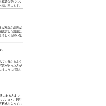
も重要な事になり
お願い致します。
まだ勉強が必要だ
層充実した講座に
よろしくお願い致
す。
見ても分かるよう
写真があった方が
なるように精進し
経験のある方まで
れています。同時
容構成となってお