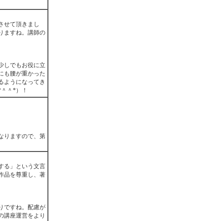
させて頂きまし
りますね。講師の
少しでもお役に立
にも腰が重かった
るようになってき
＾＾*）！
なりますので、第
する」という文言
作品を尊重し、著
りですね。配慮が
の講座運営をより