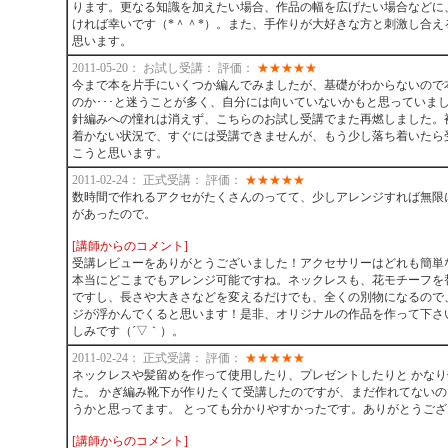
ります。更なる知識を加えたい場合、作品の幅を広げたい場合などに
ければ幸いです（*＾＾*）。また、手作りが大好きな方と刺激し合え
思います。
2011-05-20： お試し受講： 評価：
★
★
★
★
★
今まで本を片手にいくつか編んでみましたが、基礎がわからないので
のか･･･と迷うことが多く、自分には向いていないかもと思っていま
針編みへの憧れは消えず、こちらのお試し受講でまた再燃しました。
着かない状況で、すぐには受講できませんが、もう少し落ち着いたら
こうと思います。
2011-02-24： 正式受講： 評価：
★
★
★
★
★
数時間で作れるアクセがたくさんのってて、少しアレンジすれば無限
があったので。
[講師からのコメント]
受講レビューをありがとうございました！アクセサリーはどれも簡単
本当にどこまでもアレンジ可能ですね。ネックレスも、花モチーフを
ですし、長さや大きさなどを変えるだけでも、全くの別物になるので
ジが浮かんでくると思います！是非、オリジナルの作品を作って下さ
しみです（´▽｀）。
2011-02-24： 正式受講： 評価：
★
★
★
★
★
ネックレスや髪留めを作って使用したり、プレゼントしたりと かな
た。 かぎ編み靴下が作りたくて受講したのですが、まだ作れてない
うかと思ってます。 とっても分かりやすかったです。ありがとうご
[講師からのコメント]