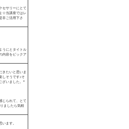
クセサリーにとて
よ☆当講座ではレ
是非ご活用下さ
ようにとタイトル
の内容をピックア
だきたいと思いま
楽しそうです♪そ
ございました。*
感じられて、とて
ありましたら気軽
思います。