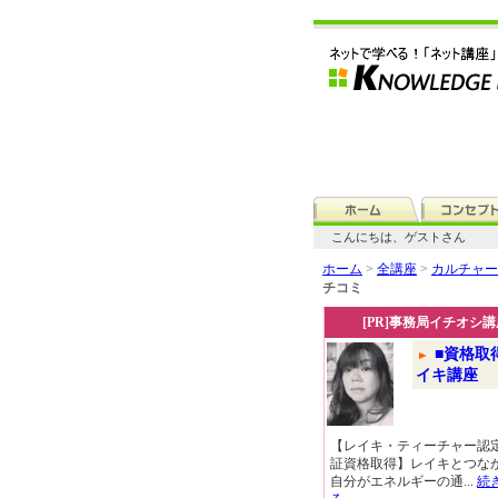
こんにちは、ゲストさん
ホーム
>
全講座
>
カルチャー
チコミ
[PR]事務局イチオシ講
■資格取
イキ講座
【レイキ・ティーチャー認
証資格取得】レイキとつな
自分がエネルギーの通...
続