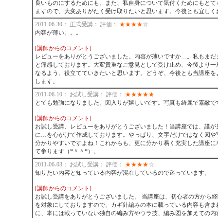
良いものにするためにも、また、私自身について気付くためにもとて
ますので、大変ありがたく受け取りたいと思います。今後とも宜しく
2011-06-30： 正式受講： 評価：
★
★
★
★
☆
内容が薄い。。。
[講師からのコメント]
レビューをありがとうございました。内容が薄いですか…。私もまだ
と痛感しております。大変貴重なご意見として受け止め、今後より一
なるよう、役立てていきたいと思います。どうぞ、今後とも当講座を
します。
2011-06-10： お試し受講： 評価：
★
★
★
★
★
とても勉強になりました。図入りが嬉しいです。写真も綺麗で素敵で
[講師からのコメント]
お試し受講、レビューをありがとうございました！当講座では、誰が
に…を心がけて作成しております。やっぱり、文字だけではなく図や
分かりやすいですよね！これからも、更に分かり易く充実した講座に
て参ります（*＾＾*）。
2011-06-03： お試し受講： 評価：
★
★
★
★
☆
知りたい内容と知っている内容が混在しているので迷っています。
[講師からのコメント]
お試し受講をありがとうございました。 当講座は、初心者の方から
を対象にしておりますので、カギ針編みの本に載っている内容も含ま
に、本には載っていない独自の編み方やウラ技、編み図を加えての内