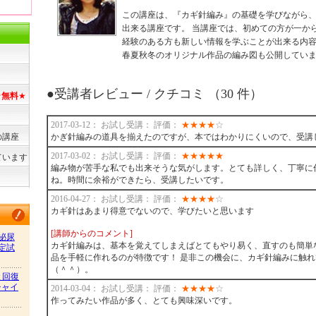
この講座は、『カギ針編み』の基礎を学びながら
出来る講座です。 当講座では、初めての方が一か
経験のある方も新しい情報を学ぶことが出来る内
春夏秋冬のオリジナル作品の編み図も公開してい
●受講者レビュー / クチコミ （30 件）
★
無料
★
2017-03-12： お試し受講： 評価：
★
★
★
★
☆
の講座
かぎ針編みの道具を揃えたのですが、本ではわかりにくいので、受講
2017-03-02： お試し受講： 評価：
★
★
★
★
★
ています
編み物が苦手な私でも出来そうな気がします。とても詳しく、丁寧に
ね。時間に余裕ができたら、受講したいです。
2016-04-27： お試し受講： 評価：
★
★
★
★
☆
カギ針はあまり得意でないので、学びたいと思います
[講師からのコメント]
泌尿
カギ針編みは、基本を覚えてしまえばとてもやり易く、直すのも簡単
定試
品を手軽に作れるのが特徴です！ 是非この機会に、カギ針編みに触
（＾＾）。
と回復
チャイ
2014-03-04： お試し受講： 評価：
★
★
★
★
☆
作ってみたい作品が多く、とても興味深いです。