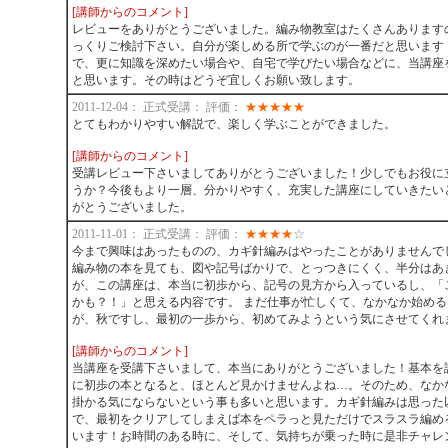
[講師からのコメント]
レビューをありがとうございました。編み物教室はたくさんあります
っくりご検討下さい。自分が楽しめる所で学ぶのが一番だと思います
で、更に知識を深めたい場合や、自宅で学びたい場合などに、当講座
と思います。その時はどうぞ宜しくお願い致します。
2011-12-04： 正式受講： 評価：
★
★
★
★
★
とてもわかりやすい解説で、楽しく学ぶことができました。
[講師からのコメント]
受講レビュー下さいましてありがとうございました！少しでもお役に
うか？今後もより一層、分かりやすく、充実した講座にしていきたい
がとうございました。
2011-11-01： 正式受講： 評価：
★
★
★
★
☆
今まで興味はあったものの、カギ針編みはやったことがありませんで
編み物の本を見ても、図や記号ばかりで、とっつきにくく、半分はあ
が、この講座は、本当に初歩から、記号の見方から入っているし、「
かも？！」と思える内容です。 まだ仕事が忙しくて、なかなか始め
が、秋ですし、最初の一歩から、初めてみようという気にさせてくれ
[講師からのコメント]
当講座を受講下さいまして、本当にありがとうございました！基本を
に初歩の本となると、ほとんど見かけませんよね…。そのため、なか
掛かる気にならないという事も多いと思います。カギ針編みは思った
で、最初をクリアしてしまえば本をペラっと見ただけでスラスラ編め
います！お時間のある時に、そして、気持ちが乗った時に是非チャレ