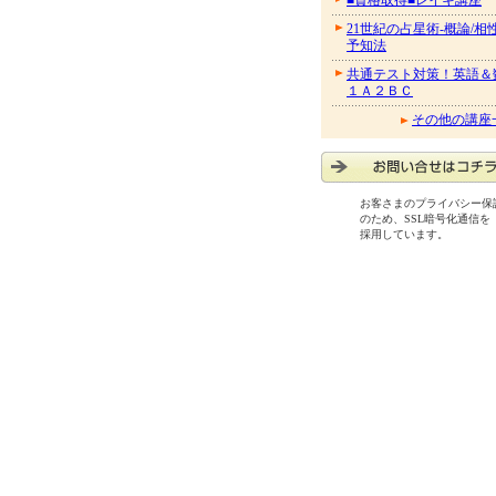
■資格取得■レイキ講座
21世紀の占星術-概論/相
予知法
共通テスト対策！英語＆
１Ａ２ＢＣ
その他の講座
お客さまのプライバシー保
のため、SSL暗号化通信を
採用しています。