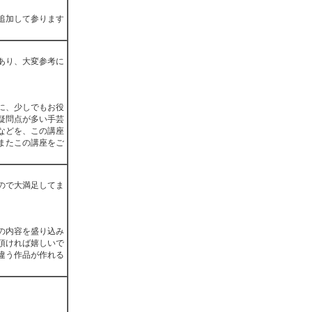
追加して参ります
あり、大変参考に
に、少しでもお役
疑問点が多い手芸
などを、この講座
またこの講座をご
ので大満足してま
の内容を盛り込み
頂ければ嬉しいで
違う作品が作れる