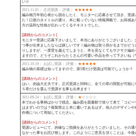
い☆
2011-11-01： 正式受講： 評価：
★
★
★
★
★
編み物万年初心者から脱出したく、モニターに応募させて頂き、受講
た！口座のタイトルの通り、本に載っていない情報満載で、お得感あ
方の温和な性格が伝わってくるテキストでした。
[講師からのコメント]
モニター受講に応募下さいまして、本当にありがとうございました。
つ事が出来ましたならば嬉しいです！編み物は取り掛かるまでがどう
りしますが、一度壁を越えてしまうと、本を見なくてもサクサク編め
ますので、どうぞこれからたくさんの可愛い作品を作って下さいね（*
2011-10-19： お試し受講： 評価：
★
★
★
★
★
編み物の基礎は知ってますので、第5章だけ受講は可能でしょうか？
[講師からのコメント]
はい、勿論大丈夫です。正式受講と同時に、全ての章の閲覧が可能に
５章だけを選んで受講する事も出来ます！
2011-09-24： お試し受講： 評価：
★
☆
☆
☆
☆
本でわかる事柄ばかりで残念。編み図を図書館で借りて来て「コピー
はまずいのでは？複製禁止と本に書いてあるはず。他人のデザインや
作権について周知してください。
[講師からのコメント]
受講レビューにて、的確なご指摘をありがとうございました。その通
なかった事をお詫び致します。このようにご意見を頂くことは、今後