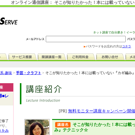
オンライン通信講座： そこが知りたかった！本には載っていな
ネット講座で自分磨き！イー
パスワードをお忘れの方は
コチラ
系-趣味
>
手芸・クラフト
>
そこが知りたかった！本には載っていない『カギ編み』テ
座
得■レ
[PR]
無料モニター講座キャンペーン開
定修了
そこが知りたかった！本には載
がり、
み』テクニック☆
きをみ