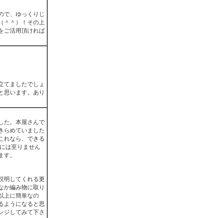
ので、ゆっくりじ
（＾＾）！その上
をご活用頂ければ
立てましたでしょ
と思います。あり
した。本屋さんで
きらめていました
これなら、できる
るには至りません
ます。
説明してくれる更
なか編み物に取り
以上に簡単なの
るようになると思
ンジしてみて下さ