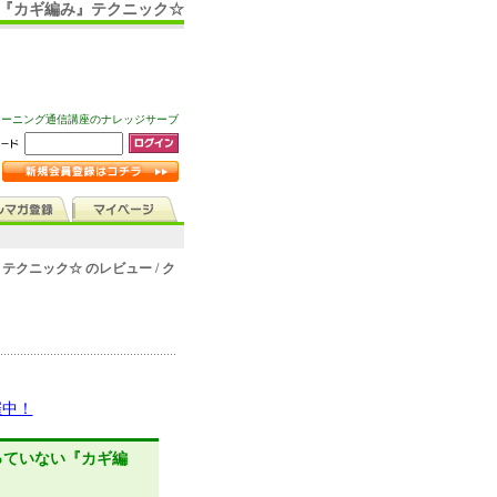
い『カギ編み』テクニック☆
ラーニング通信講座のナレッジサーブ
クニック☆ のレビュー / ク
催中！
っていない『カギ編