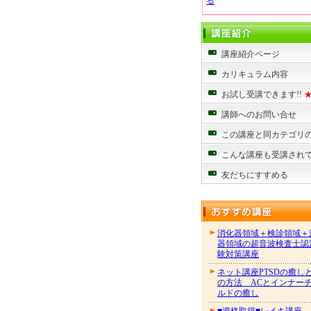
る
講座紹介ページ
カリキュラム内容
お試し受講できます!!
講師へのお問い合せ
この講座と同カテゴリ
こんな講座も受講され
友だちにすすめる
消化器領域＋検診領域＋
器領域の超音波検査士認
験対策講座
ネット講座PTSDの癒し
の方法 ACとインナー
ルドの癒し