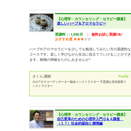
【心理学・カウンセリング・セラピー講座】
楽しいハーブ＆アロマセラピー
受講料：\ 1,048/月
|
無料お試し受講OK!
おすすめ度
★
★
★
☆
☆
ハーブやアロマセラピーを少しでも勉強してみたい方の基礎的な
コースです。楽しく学びながら生活に役立てていけることができ
ます。植物の神秘をたのしみませんか?
さくら 講師
JAAアロマコーディネーター協会インストラクター 不思議な花倶楽部イ
ンストラクター
【心理学・カウンセリング・セラピー講座】
自己変革のための心理学入門Ｑ＆Ａ講座
（１７）社会的認知と感情編