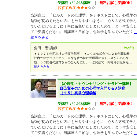
受講料：\ 1,048/講座
|
無料お試し受講OK!
おすすめ度
★
★
★
☆
☆
当講座は、「ヒルガードの心理学」をテキストにして、心理学の
勉強が初めてだとい方にも分りやすいように、Ｑ＆Ａ方式で学ん
でいただけるように丁寧に編集いたしましたので、どうぞ安心し
てご受講ください。当講座の目的は、心理学を学んでいただく
...
続きをみる
角田 宏 講師
▼１９７５年同志社大学商学部卒 ▼コクヨ株式会社に２５年間勤務、
社内外のサラリーマン、自身を含め特に管理職のストレスからの心身
症、うつ病者の急増を目の当たりにし、一念発起で、同社部長職を退
...
続きをみる
【心理学・カウンセリング・セラピー講座】
自己変革のための心理学入門Ｑ＆Ａ講座
（１５）異常心理学編
受講料：\ 1,048/講座
|
無料お試し受講OK!
おすすめ度
★
★
★
☆
☆
当講座は、「ヒルガードの心理学」をテキストにして、心理学の
勉強が初めてだとい方にも分りやすいように、Ｑ＆Ａ方式で学ん
でいただけるように丁寧に編集いたしましたので、どうぞ安心し
てご受講ください。当講座の目的は、心理学を学んでいただく
...