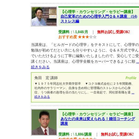
【心理学・カウンセリング・セラピー講座】
自己変革のための心理学入門Ｑ＆Ａ講座 (14)
ストレス編
受講料：\ 1,048/月
|
無料お試し受講OK!
おすすめ度
★
★
★
☆
☆
当講座は、「ヒルガードの心理学」をテキストにして、心理学の
勉強が初めてだとい方にも分りやすいように、Ｑ＆Ａ方式で学ん
でいただけるように丁寧に編集いたしましたので、安心してご受
講ください。当講座は、心理学全般をカーバーできるように順
...
続きをみる
角田 宏 講師
▼１９７５年同志社大学商学部卒 ▼コクヨ株式会社に２５年間勤務、
社内外のサラリーマン、自身を含め特に管理職のストレスからの心身
症、うつ病者の急増を目の当たりにし、一念発起で、同社部長職を退
...
続きをみる
【心理学・カウンセリング・セラピー講座】
あなたの未来は変えられる！婚活コーチング
講座
受講料：\ 1,886/講座
|
無料お試し受講OK!