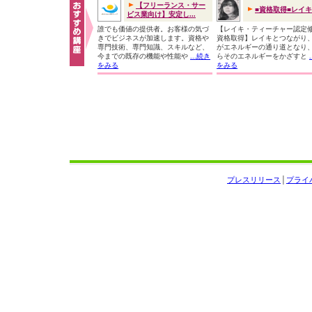
【フリーランス・サー
■資格取得■レイ
ビス業向け】安定し...
誰でも価値の提供者。お客様の気づ
【レイキ・ティーチャー認定
きでビジネスが加速します。資格や
資格取得】レイキとつながり
専門技術、専門知識、スキルなど、
がエネルギーの通り道となり
今までの既存の機能や性能や
...続き
らそのエネルギーをかざすと
をみる
をみる
プレスリリース
│
プライ