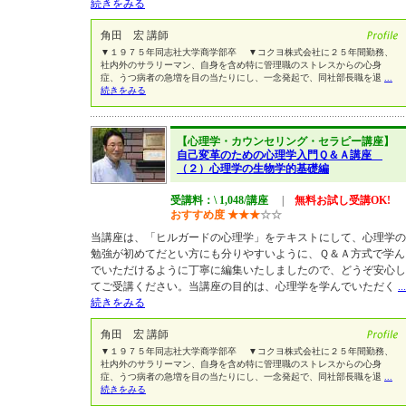
続きをみる
角田 宏 講師
▼１９７５年同志社大学商学部卒 ▼コクヨ株式会社に２５年間勤務、
社内外のサラリーマン、自身を含め特に管理職のストレスからの心身
症、うつ病者の急増を目の当たりにし、一念発起で、同社部長職を退
...
続きをみる
【心理学・カウンセリング・セラピー講座】
自己変革のための心理学入門Ｑ＆Ａ講座
（２）心理学の生物学的基礎編
受講料：\ 1,048/講座
|
無料お試し受講OK!
おすすめ度
★
★
★
☆
☆
当講座は、「ヒルガードの心理学」をテキストにして、心理学の
勉強が初めてだとい方にも分りやすいように、Ｑ＆Ａ方式で学ん
でいただけるように丁寧に編集いたしましたので、どうぞ安心し
てご受講ください。当講座の目的は、心理学を学んでいただく
...
続きをみる
角田 宏 講師
▼１９７５年同志社大学商学部卒 ▼コクヨ株式会社に２５年間勤務、
社内外のサラリーマン、自身を含め特に管理職のストレスからの心身
症、うつ病者の急増を目の当たりにし、一念発起で、同社部長職を退
...
続きをみる