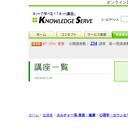
オンライン
234
8/7（Fri）更新
公開講座数：
講座 延べ受講者
ホーム
>
全講座
>
カルチャー系-美容・健康
>
心理学・カウンセ