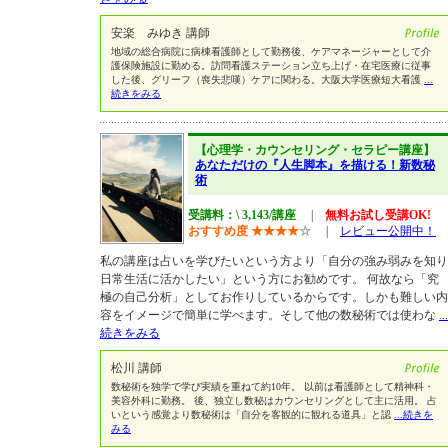
安楽 みゆき 講師
地域の総合病院に病棟看護師として勤務後、ケアマネージャーとして介
護保険施設に勤める。訪問看護ステーション立ち上げ・在宅医療に従事
した後、グリーフ（喪失悲嘆）ケアに関わる。大阪大学医療短大看護
...
続きをみる
【心理学・カウンセリング・セラピー講座】
あなただけの『人生脚本』を描ける！新数秘
術
受講料：\ 3,143/講座
|
無料お試し受講OK!
おすすめ度
★
★
★
★
☆
|
レビュー公開中！
私の講座は占いを学びたいという方より「自分の強み弱みを知り
日常生活に活かしたい」という方にお勧めです。 何故なら「究
極の自己分析」としてお作りしているからです。しかも難しい内
容をイメージで簡単に学べます。そして他の数秘術では使わな
...
続きをみる
松川 講師
数秘術を独学で学び実績を重ねて約10年。 以前は看護師として精神科・
美容外科に勤務。 後、独立し数秘はカウンセリングとして主に活用。 占
いという感覚より数秘術は「自分を客観的に観れる道具」と認
...続きを
みる