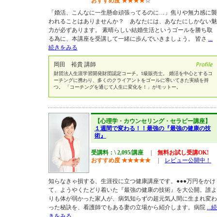
おすすめ度
★
★
★
★
☆
「婚活、こんなに一生懸命頑張ってるのに…」焦りや無力感に襲
われることはありませんか？ あなたには、あなたにしかない魅
力が必ずあります。 素晴らしい結婚生活というゴールを勝ち取
る為に、本講座を受講して一緒に歩んでいきましょう。 皆さ
...
続きをみる
岡田 裕貴 講師
財団法人生涯学習開発財団認定コーチ。1級販売士。 婚活を中心とするコ
ーチングに携わり、多くのクライアントをゴールに導いてきた実績を持
つ。 「コーチングを通じて人生に変化を！」がモットー。
【心理学・カウンセリング・セラピー講座】
１週間で変わる！！最強の『最強の健康の技
術』
受講料：\ 2,095/講座
|
無料お試し受講OK!
おすすめ度
★
★
★
★
★
|
レビュー公開中！
知らなきゃ損する、生涯役に立つ健康講座です。●●●万円をかけ
て、ようやくたどり着いた『最強の健康の技術』を大公開。誰よ
りも体が弱かった家人が、病気知らずの超元気人間に生まれ変わ
った秘訣を、看護師でもある妻の立場から紹介します。病院
...続
きをみる