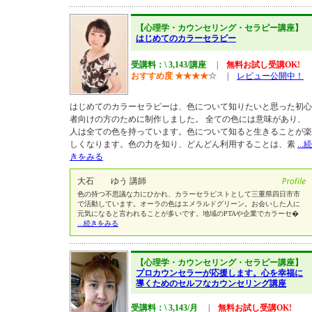
【心理学・カウンセリング・セラピー講座】
はじめてのカラーセラピー
受講料：\ 3,143/講座
|
無料お試し受講OK!
おすすめ度
★
★
★
★
☆
|
レビュー公開中！
はじめてのカラーセラピーは、色について知りたいと思った初心
者向けの方のために制作しました。 全ての色には意味があり、
人は全ての色を持っています。色について知ると生きることが楽
しくなります。色の力を知り、どんどん利用することは、素
...続
きをみる
大石 ゆう 講師
色の持つ不思議な力にひかれ、カラーセラピストとして三重県四日市市
で活動しています。オーラの色はエメラルドグリーン。お会いした人に
元気になると言われることが多いです。地域のPTAや企業でカラーセ�
...続きをみる
【心理学・カウンセリング・セラピー講座】
プロカウンセラーが応援します。心を幸福に
導くためのセルフなカウンセリング講座
受講料：\ 3,143/月
|
無料お試し受講OK!