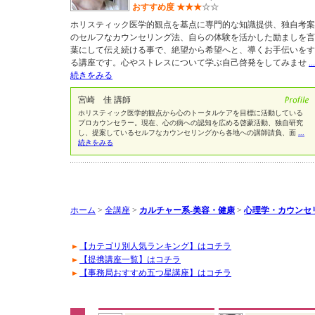
おすすめ度
★
★
★
☆
☆
ホリスティック医学的観点を基点に専門的な知識提供、独自考案
のセルフなカウンセリング法、自らの体験を活かした励ましを言
葉にして伝え続ける事で、絶望から希望へと、導くお手伝いをす
る講座です。心やストレスについて学ぶ自己啓発をしてみませ
...
続きをみる
宮崎 佳 講師
ホリスティック医学的観点から心のトータルケアを目標に活動している
プロカウンセラー。現在、心の病への認知を広める啓蒙活動、独自研究
し、提案しているセルフなカウンセリングから各地への講師請負、面
...
続きをみる
ホーム
>
全講座
>
カルチャー系-美容・健康
>
心理学・カウンセ
【カテゴリ別人気ランキング】はコチラ
【提携講座一覧】はコチラ
【事務局おすすめ五つ星講座】はコチラ