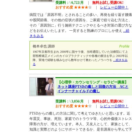
受講料：\ 6,722/月
|
無料お試し受講OK!
おすすめ度
★
★
★
★
☆
|
レビュー公開中！
病院では「原因不明」とされることの多い、再発を繰り返す腰痛
や股関節痛、その他の症状の原因を、ご家庭で絞り込む方法と、
その「原因別に」行う施術テクニックやとるべき対策の選び方な
どをお伝えいたします。 一見すると熟練のプロにしか使え
...続
きをみる
橋本卓也 講師
1967年京都市生まれ 2000年に脱サラ後、当時通院していた治療院にて上
部頸椎矯正メインのカイロプラクティックや各種の療法を学ぶ 2002年以
降、実地で経験を積みながら数年かけて教わったノウハウを
...続きをみ
る
【心理学・カウンセリング・セラピー講座】
ネット講座PTSDの癒しと回復の方法 ACと
インナーチャイルドの癒し
受講料：\ 3,056/月
|
無料お試し受講OK!
おすすめ度
★
★
★
★
☆
|
レビュー公開中！
PTSDからの癒しの方法に関して考えてゆきたいと思います。近
年震災、事故、死別、家庭でのトラウマ等、心的外傷後ストレス
障害の方が、増えています。本人、又友人として、家族として、
知識と実際どのようにサポートできるか、是非講座から学んで下