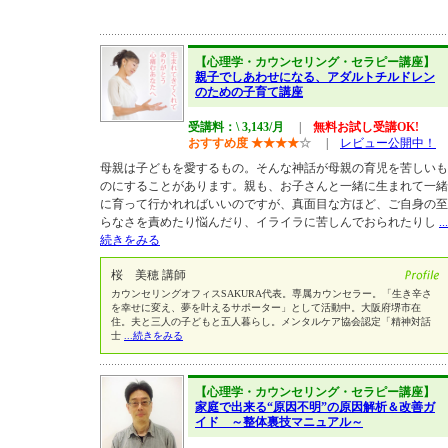
【心理学・カウンセリング・セラピー講座】
親子でしあわせになる、アダルトチルドレン
のための子育て講座
受講料：\ 3,143/月
|
無料お試し受講OK!
おすすめ度
★
★
★
★
☆
|
レビュー公開中！
母親は子どもを愛するもの。そんな神話が母親の育児を苦しいも
のにすることがあります。親も、お子さんと一緒に生まれて一緒
に育って行かれればいいのですが、真面目な方ほど、ご自身の至
らなさを責めたり悩んだり、イライラに苦しんでおられたりし
...
続きをみる
桜 美穂 講師
カウンセリングオフィスSAKURA代表。専属カウンセラー。「生き辛さ
を幸せに変え、夢を叶えるサポーター」として活動中。大阪府堺市在
住。夫と三人の子どもと五人暮らし。メンタルケア協会認定「精神対話
士
...続きをみる
【心理学・カウンセリング・セラピー講座】
家庭で出来る“原因不明”の原因解析＆改善ガ
イド ～整体裏技マニュアル～