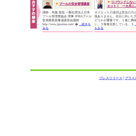
リバウンドしない
プールの安全管理講座
エット！ 一カ月に..
講師：布施 賀晶 一般社団法人日本
ダイエットの成功は意志の力
プール管理業協会 理事 JPMAプール
係ありません。自分に向いた
監視救助員養成講習会講師
どうかが重要です。１食に興
http://www.jpoolma.com/ �
...続きを
い。２毎食自炊している。３
みる
をみる
プレスリリース
│
プライ