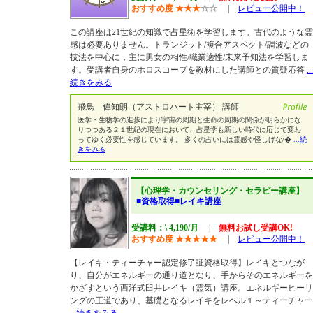
おすすめ度
★
★
★
☆
☆
|
レビュー公開中！
この講座は21世紀の知識で占星術を学習します。古代のような霊
感は必要ありません。トランジット/複合アスペクト/調波などの
技法を中心に，主に男女の相性/職業適性/未来予知法を学習しま
す。受講者自身のホロスコープを教材にした講師との質疑応答
...
続きをみる
飛鳥 偉知朗（アストロハート主宰） 講師
医学・生物学の進歩により宇宙の周期と生命の周期の関係が明らかにな
りつつある２１世紀の現在において、占星学も新しい時代に応じて変わ
ってゆく必要性を感じています。 多くの占いには霊感や怪しげな/�
...続
きをみる
【心理学・カウンセリング・セラピー講座】
■資格取得■レイキ講座
受講料：\ 4,190/月
|
無料お試し受講OK!
おすすめ度
★
★
★
★
★
|
レビュー公開中！
【レイキ・ティーチャー認定修了証資格取得】レイキとつなが
り、自分がエネルギーの通り道となり、手からそのエネルギーを
かざすという西洋式臼井レイキ（霊気）講座。エネルギーヒーリ
ングの王道であり、基礎となるレイキをレベル１～ティーチャー