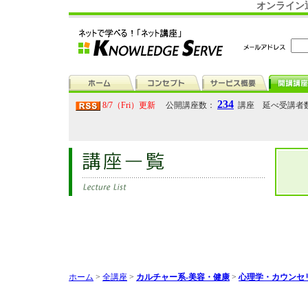
オンライン
234
8/7（Fri）更新
公開講座数：
講座 延べ受講者
ホーム
>
全講座
>
カルチャー系-美容・健康
>
心理学・カウンセ