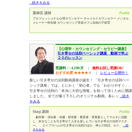
...続きをみる
栗林匡 講師
プロフェッショナル心理カウンセラー チャイルドカウンセラー メンタル
トレーナー科在籍 カウンセリング音楽カフェ自由の子経営
【心理学・カウンセリング・セラピー講座】
引き寄せの法則ベーシック講座 動画で学ぶ
２０のレッスン
受講料：\ 4,190/月
|
無料お試し受講OK!
おすすめ度
★
★
★
★
☆
|
レビュー公開中！
新しい引き寄せの法則動画講座が誕生！ 「引き寄せの法則ベー
シック講座」では、とにかく「初心者」でも「わかりやすく」、
引き寄せの法則の「本当に大切な情報」を知って頂くために開講
しました。 全てが撮り下ろしのオリジナル動画。各レッ
...続き
をみる
Shinji 講師
劇作家・演出家・俳優・研究家・教育者・実業家としてマルチに活動
し、好きなことを引き寄せて人生を楽しんでいる引き寄せの法則マスタ
ー。 エイブラハムの引き寄せの法則のほか、神との対話、セス、
...続
きをみる