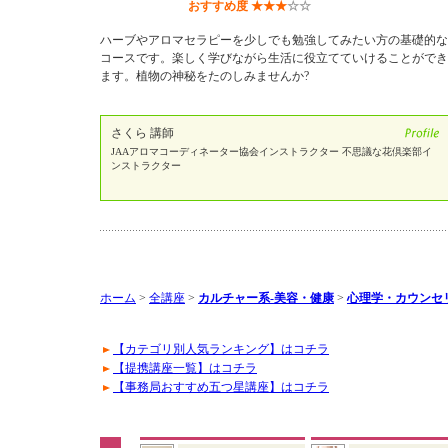
おすすめ度
★
★
★
☆
☆
ハーブやアロマセラピーを少しでも勉強してみたい方の基礎的な
コースです。楽しく学びながら生活に役立てていけることができ
ます。植物の神秘をたのしみませんか?
さくら 講師
JAAアロマコーディネーター協会インストラクター 不思議な花倶楽部イ
ンストラクター
ホーム
>
全講座
>
カルチャー系-美容・健康
>
心理学・カウンセ
【カテゴリ別人気ランキング】はコチラ
【提携講座一覧】はコチラ
【事務局おすすめ五つ星講座】はコチラ