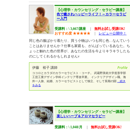
【心理学・カウンセリング・セラピー講座】
色で癒されハッピーライフ！～カラーセラピ
ー入門
受講料：\ 3,667/講座
|
無料お試し受講OK!
おすすめ度
★
★
★
★
★
|
レビュー公開中！
同じ色の服ばかり着たり、買う小物はいつも同じ色…なんていう
ことはありませんか？仕事も家庭も、がんばっているあなた。ち
ょっと触れた色の世界が、あなたの生活を今よりキラキラしたも
のにしてくれるかもしれませんv
伊藤 裕子 講師
ココロとカラダのカラーセラピスト・コーチ。 武蔵野美術大学造形学部
工芸工業デザイン学科インテリア専攻卒業。 インテリアデザイン職、海
外一人旅、結婚、カラーセラピストとして独立、そして長期の闘
...続き
をみる
【心理学・カウンセリング・セラピー講座】
楽しいハーブ＆アロマセラピー
受講料：\ 1,048/月
|
無料お試し受講OK!