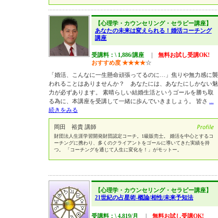
【心理学・カウンセリング・セラピー講座】
あなたの未来は変えられる！婚活コーチング
講座
受講料：\ 1,886/講座
|
無料お試し受講OK!
おすすめ度
★
★
★
★
☆
「婚活、こんなに一生懸命頑張ってるのに…」焦りや無力感に襲
われることはありませんか？ あなたには、あなたにしかない魅
力が必ずあります。 素晴らしい結婚生活というゴールを勝ち取
る為に、本講座を受講して一緒に歩んでいきましょう。 皆さ
...
続きをみる
岡田 裕貴 講師
財団法人生涯学習開発財団認定コーチ。1級販売士。 婚活を中心とするコ
ーチングに携わり、多くのクライアントをゴールに導いてきた実績を持
つ。 「コーチングを通じて人生に変化を！」がモットー。
【心理学・カウンセリング・セラピー講座】
21世紀の占星術-概論/相性/未来予知法
受講料：\ 4,819/月
|
無料お試し受講OK!