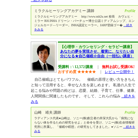
...続きをみる
ミラクルヒーリングアカデミー 講師
ミラクルヒーリングアカデミー http://www.mh2u.net 校長 カヴェヒ・
ミラー RH.INHA ドリーン・バーチュー博士公認ミディアムシップ、エン
ジェルカード―リーダー。INHA認定ヒーラー。IARP登録ゴー�
...続き
をみる
【心理学・カウンセリング・セラピー講座】
あなたの夢を実現させ、着実に、なりたい自
分になる★自己催眠☆自由（一括払い講座）
受講料：\ 12,572/講座
|
無料お試し受講OK!
おすすめ度
★
★
★
★
★
|
レビュー公開中！
自己催眠はとてもパワフル。 催眠の原理と使い方をきちん
と知って活用すると、幸せな人生を楽しめます。 私達の人生で
起こる悩みや問題の殆どは、恋愛、結婚、子育て、仕事、健康、
人間関係に関連したものです。 そして、これらの悩み
...続きを
みる
山崎 靖夫 講師
ラディアンス代表●山崎は、ソニー(株)創立者の井深大氏から「病気にな
らない体を作るための研究をせよ」と命令を受け、ソニー(株)生命情報研
究所に所属し、「催眠や瞑想」の研究をしてきました。●ソニー
...続きを
みる